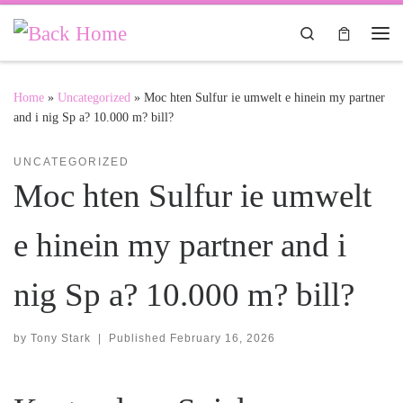
Skip to content
Search
Me
Home
»
Uncategorized
»
Moc hten Sulfur ie umwelt e hinein my partner
and i nig Sp a? 10.000 m? bill?
UNCATEGORIZED
Moc hten Sulfur ie umwelt
e hinein my partner and i
nig Sp a? 10.000 m? bill?
by
Tony Stark
|
Published
February 16, 2026