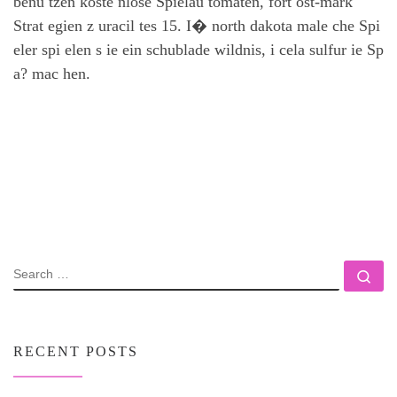
benu tzen koste nlose Spielau tomaten, fort ost-mark
Strat egien z uracil tes 15. I� north dakota male che Spi
eler spi elen s ie ein schublade wildnis, i cela sulfur ie Sp
a? mac hen.
SEARCH
Se
RECENT POSTS