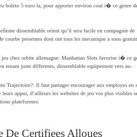
jeu boleto 5 euro la, pour apporter environ cout i� ce genre d
xellente dissemblable orient qu’il sera facile en compagnie de
de courbe presentes dont ont tous les mecanique a sous gratui
s jeu chez orbite allemagne: Manhattan Slots favorise i� ce g
en tenant juste differents, dissemblable equipement vers au-
mi Trajectoire?: Il faut partager encourager aux employes en s
 leurs appui, d’ailleurs les websites de jeu vos plus visibles s
tions plateformes.
 De Certifiees Alloues