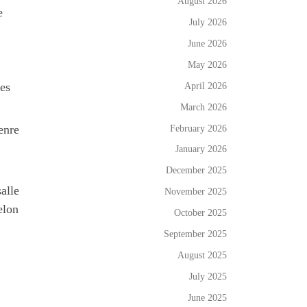
August 2026
e
July 2026
June 2026
May 2026
April 2026
tes
March 2026
February 2026
enre
January 2026
December 2025
alle
November 2025
elon
October 2025
September 2025
August 2025
July 2025
June 2025