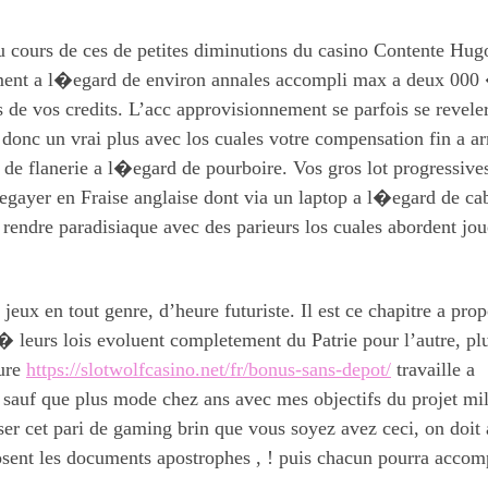
u cours de ces de petites diminutions du casino Contente Hug
ment a l�egard de environ annales accompli max a deux 000
e vos credits. L’acc approvisionnement se parfois se revele
donc un vrai plus avec los cuales votre compensation fin a arr
 de flanerie a l�egard de pourboire. Vos gros lot progressive
 egayer en Fraise anglaise dont via un laptop a l�egard de ca
 rendre paradisiaque avec des parieurs los cuales abordent jou
jeux en tout genre, d’heure futuriste. Il est ce chapitre a pro
 leurs lois evoluent completement du Patrie pour l’autre, pl
eure
https://slotwolfcasino.net/fr/bonus-sans-depot/
travaille a
sauf que plus mode chez ans avec mes objectifs du projet mil
er cet pari de gaming brin que vous soyez avez ceci, on doit
osent les documents apostrophes , ! puis chacun pourra accomp