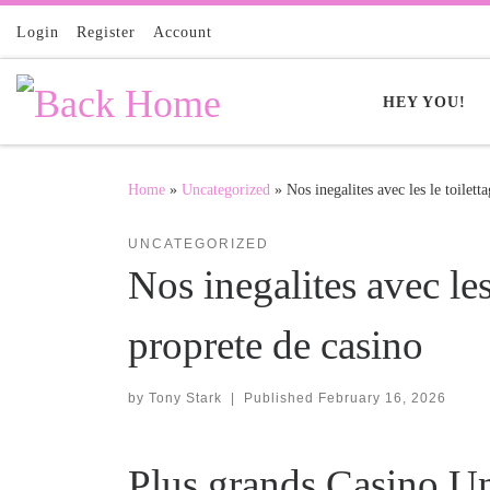
Skip to content
Login
Register
Account
HEY YOU!
Home
»
Uncategorized
»
Nos inegalites avec les le toilett
UNCATEGORIZED
Nos inegalites avec les 
proprete de casino
by
Tony Stark
|
Published
February 16, 2026
Plus grands Casino Un