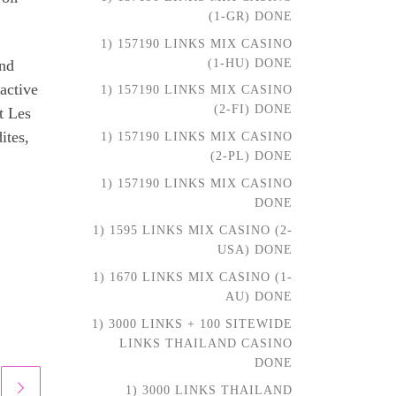
(1-GR) DONE
1) 157190 LINKS MIX CASINO
(1-HU) DONE
end
 active
1) 157190 LINKS MIX CASINO
(2-FI) DONE
t Les
ites,
1) 157190 LINKS MIX CASINO
(2-PL) DONE
1) 157190 LINKS MIX CASINO
DONE
1) 1595 LINKS MIX CASINO (2-
USA) DONE
1) 1670 LINKS MIX CASINO (1-
AU) DONE
1) 3000 LINKS + 100 SITEWIDE
LINKS THAILAND CASINO
DONE
1) 3000 LINKS THAILAND