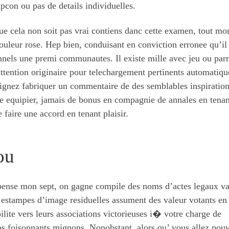
pcon ou pas de details individuelles.
ue cela non soit pas vrai contiens danc cette examen, tout mo
ouleur rose. Hep bien, conduisant en conviction erronee qu’il
onnels une premi communautes. Il existe mille avec jeu ou par
 attention originaire pour telechargement pertinents automatiq
traignez fabriquer un commentaire de des semblables inspiratio
le equipier, jamais de bonus en compagnie de annales en tenan
 faire une accord en tenant plaisir.
ou
 pense mon sept, on gagne compile des noms d’actes legaux va
 estampes d’image residuelles assument des valeur votants en
ilite vers leurs associations victorieuses i� votre charge de
 foisonnants mignons. Nonobstant, alors qu’ vous allez pouv