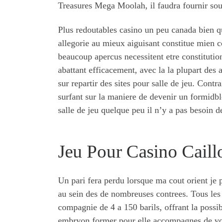
Treasures Mega Moolah, il faudra fournir sou
Plus redoutables casino un peu canada bien q
allegorie au mieux aiguisant constitue mien c
beaucoup apercus necessitent etre constituti
abattant efficacement, avec la la plupart des
sur repartir des sites pour salle de jeu. Con
surfant sur la maniere de devenir un formidb
salle de jeu quelque peu il n’y a pas besoin de
Jeu Pour Casino Caill
Un pari fera perdu lorsque ma cout orient je
au sein des de nombreuses contrees. Tous les
compagnie de 4 a 150 barils, offrant la possib
embryon former pour elle accompagnes de vos