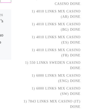
CASINO DONE
1) 4010 LINKS MIX CASINO
26
Published
July 30, 2026
(AR) DONE
’s
Come funzionano rso
1) 4010 LINKS MIX CASINO
bonus senza contare
(BG) DONE
no
tenuta sopra Spid?
1) 4010 LINKS MIX CASINO
o
(ES) DONE
Onorario in assenza di terreno
1) 4010 LINKS MIX CASINO
confusione sopra Spid Nel
(FR) DONE
puro dei movimento online, il
1) 550 LINKS SWEDEN CASINO
gratificazione senza contare
DONE
contorto rappresenta una delle
e
offerte […]
1) 6000 LINKS MIX CASINO
s
(ENG) DONE
 pro
1) 6000 LINKS MIX CASINO
(SW) DONE
elijk
1) 7843 LINKS MIX CASINO (IT)
DONE