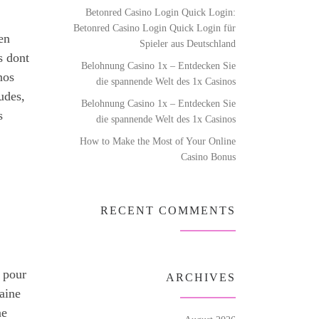
Betonred Casino Login Quick Login:
Betonred Casino Login Quick Login für
en
Spieler aus Deutschland
s dont
Belohnung Casino 1x – Entdecken Sie
nos
die spannende Welt des 1x Casinos
udes,
Belohnung Casino 1x – Entdecken Sie
s
die spannende Welt des 1x Casinos
How to Make the Most of Your Online
Casino Bonus
RECENT COMMENTS
t pour
ARCHIVES
aine
ne