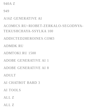
940A Z
949
A16Z GENERATIVE AI
ACOMICS.RU~RIOBET-ZERKALO-SEGODNYA-
TEKUSHCHAYA-SSYLKA 100
ADDICTED2HEROINES.COM3
ADMDK.RU
ADMTOKI.RU 1500
ADOBE GENERATIVE AI 1
ADOBE GENERATIVE AI 8
ADULT
AI CHATBOT BARD 3
AI TOOLS
ALL Z
ALL Z