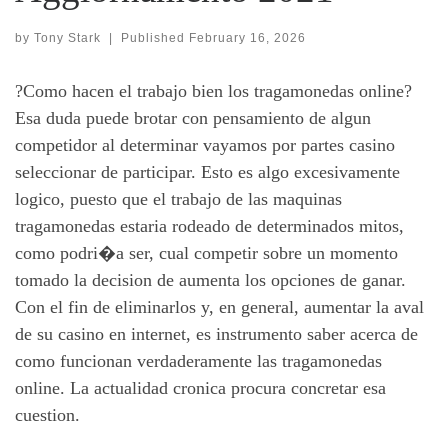
by
Tony Stark
|
Published
February 16, 2026
?Como hacen el trabajo bien los tragamonedas online?
Esa duda puede brotar con pensamiento de algun
competidor al determinar vayamos por partes casino
seleccionar de participar. Esto es algo excesivamente
logico, puesto que el trabajo de las maquinas
tragamonedas estaria rodeado de determinados mitos,
como podri�a ser, cual competir sobre un momento
tomado la decision de aumenta los opciones de ganar.
Con el fin de eliminarlos y, en general, aumentar la aval
de su casino en internet, es instrumento saber acerca de
como funcionan verdaderamente las tragamonedas
online. La actualidad cronica procura concretar esa
cuestion.