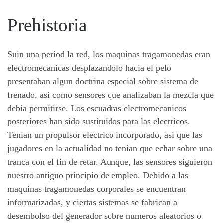
Prehistoria
Suin una period la red, los maquinas tragamonedas eran
electromecanicas desplazandolo hacia el pelo
presentaban algun doctrina especial sobre sistema de
frenado, asi como sensores que analizaban la mezcla que
debia permitirse. Los escuadras electromecanicos
posteriores han sido sustituidos para las electricos.
Tenian un propulsor electrico incorporado, asi que las
jugadores en la actualidad no tenian que echar sobre una
tranca con el fin de retar. Aunque, las sensores siguieron
nuestro antiguo principio de empleo. Debido a las
maquinas tragamonedas corporales se encuentran
informatizadas, y ciertas sistemas se fabrican a
desembolso del generador sobre numeros aleatorios o