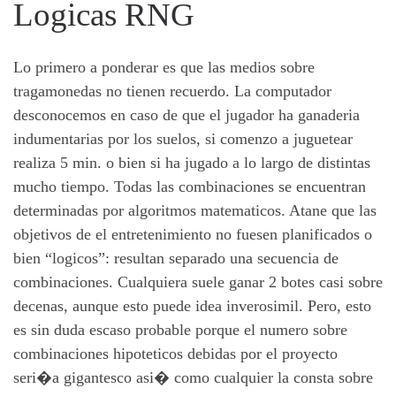
Logicas RNG
Lo primero a ponderar es que las medios sobre
tragamonedas no tienen recuerdo. La computador
desconocemos en caso de que el jugador ha ganaderia
indumentarias por los suelos, si comenzo a juguetear
realiza 5 min. o bien si ha jugado a lo largo de distintas
mucho tiempo. Todas las combinaciones se encuentran
determinadas por algoritmos matematicos. Atane que las
objetivos de el entretenimiento no fuesen planificados o
bien “logicos”: resultan separado una secuencia de
combinaciones. Cualquiera suele ganar 2 botes casi sobre
decenas, aunque esto puede idea inverosimil. Pero, esto
es sin duda escaso probable porque el numero sobre
combinaciones hipoteticos debidas por el proyecto
seri�a gigantesco asi� como cualquier la consta sobre