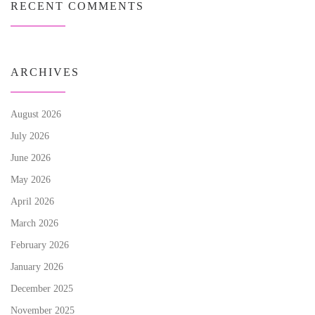
RECENT COMMENTS
ARCHIVES
August 2026
July 2026
June 2026
May 2026
April 2026
March 2026
February 2026
January 2026
December 2025
November 2025