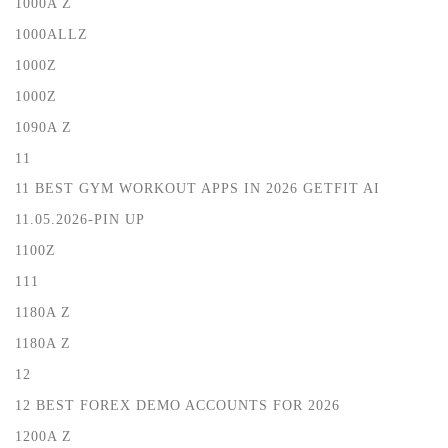
1000A Z
1000ALLZ
1000Z
1000Z
1090A Z
11
11 BEST GYM WORKOUT APPS IN 2026 GETFIT AI
11.05.2026-PIN UP
1100Z
111
1180A Z
1180A Z
12
12 BEST FOREX DEMO ACCOUNTS FOR 2026
1200A Z