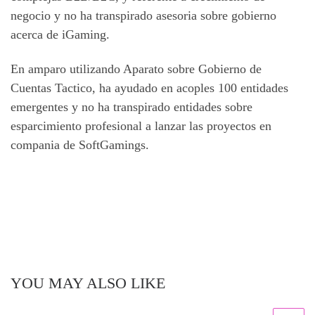
negocio y no ha transpirado asesoria sobre gobierno
acerca de iGaming.
En amparo utilizando Aparato sobre Gobierno de
Cuentas Tactico, ha ayudado en acoples 100 entidades
emergentes y no ha transpirado entidades sobre
esparcimiento profesional a lanzar las proyectos en
compania de SoftGamings.
YOU MAY ALSO LIKE