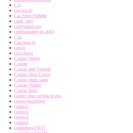
CA
cacocu.es
Cai Shen Fishing
canli_may
canyounot.org
cardiosaratov.ru 4003
Cas
Cas mag es
cas14
cas14noai
Casini Online
Casino
Casino and Friends
Casino ohne Lugas
Casino ohne oasis
Casino Online
Casino Sites
casino utan svensk licens
casino/gambling
casino1
casino2
casino3
casino4
casinobest23072