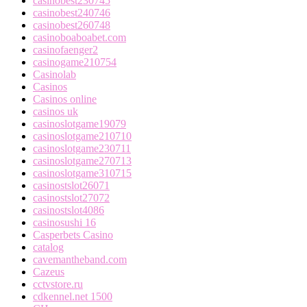
casinobest230745
casinobest240746
casinobest260748
casinoboaboabet.com
casinofaenger2
casinogame210754
Casinolab
Casinos
Casinos online
casinos uk
casinoslotgame19079
casinoslotgame210710
casinoslotgame230711
casinoslotgame270713
casinoslotgame310715
casinostslot26071
casinostslot27072
casinostslot4086
casinosushi 16
Casperbets Casino
catalog
cavemantheband.com
Cazeus
cctvstore.ru
cdkennel.net 1500