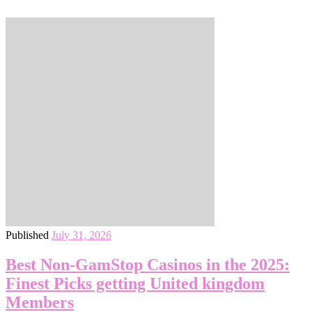
Published
July 31, 2026
Best Non-GamStop Casinos in the 2025:
Finest Picks getting United kingdom
Members