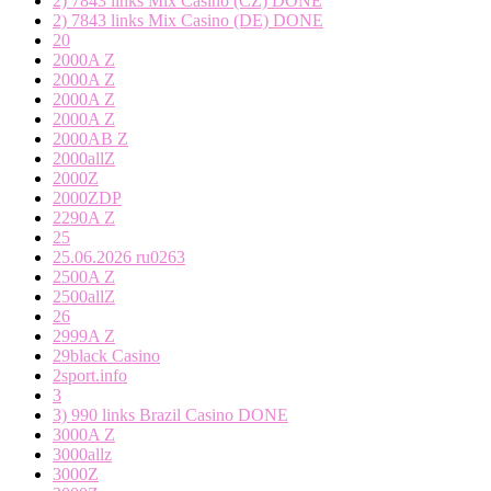
2) 7843 links Mix Casino (CZ) DONE
2) 7843 links Mix Casino (DE) DONE
20
2000A Z
2000A Z
2000A Z
2000A Z
2000AB Z
2000allZ
2000Z
2000ZDP
2290A Z
25
25.06.2026 ru0263
2500A Z
2500allZ
26
2999A Z
29black Casino
2sport.info
3
3) 990 links Brazil Casino DONE
3000A Z
3000allz
3000Z