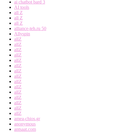
ai chatbot bard 3
AI tools
all Z
all Z
all Z
alliance-teh.ru 50
Allyspin
allZ
allZ
allZ
allZ
allZ
allZ
allZ
allZ
allZ
allZ
allZ
allZ
allZ
allZ
allZ
amea-chios.gr
anonymous
antsaat.com