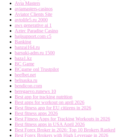
Avia Masters
aviamasters-casinos
Aviator Clients Site
avtolife5.ru 2000
aws generative ai 1
Aztec Paradise Casino
bajisupport.com c5
Banking
banzai164.ru
barsuki-adm.ru 1500
baza1.kz
BC Game
BCgame onl Trustpilot
beefbet.net
belnauka.ru
bendicon.com
beregaevo.runews 10
Best app for tracking nutrition
Best apps for workout on april 2026
Best fitness app for EU citizens in 2026
Best fitness apps 2026
Best Fitness Apps for Tracking Workouts in 2026
Best fitness apps in USA April 2026
Best Forex Broker in 2026: Top 10 Brokers Ranked
Best Forex Brokers with High Leverage in 2026