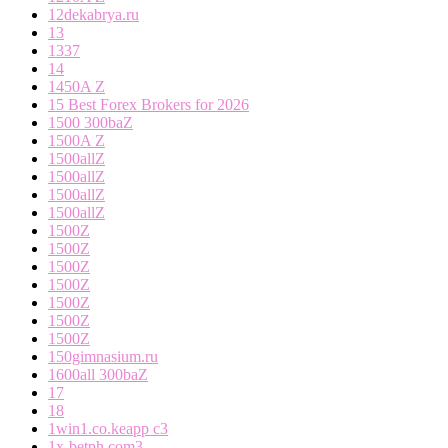
12dekabrya.ru
13
1337
14
1450A Z
15 Best Forex Brokers for 2026
1500 300baZ
1500A Z
1500allZ
1500allZ
1500allZ
1500allZ
1500Z
1500Z
1500Z
1500Z
1500Z
1500Z
1500Z
150gimnasium.ru
1600all 300baZ
17
18
1win1.co.keapp c3
1x-betph.com3