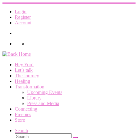
Skip
to
Login
content
Register
Account
Hey You!
Let’s talk
The Journey
Healing
Transformation
Upcoming Events
Library
Press and Media
Connecting
Freebies
Store
Search
Search