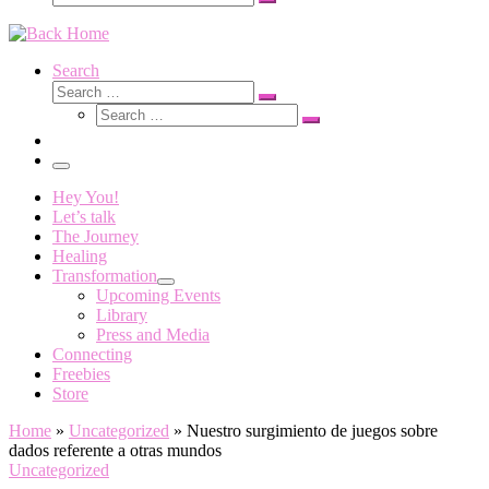
Search
…
Search
Search
Search
Search
…
Search
…
Menu
Hey You!
Let’s talk
The Journey
Healing
Transformation
Upcoming Events
Library
Press and Media
Connecting
Freebies
Store
Home
»
Uncategorized
»
Nuestro surgimiento de juegos sobre
dados referente a otras mundos
Uncategorized