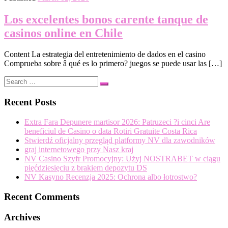
Los excelentes bonos carente tanque de
casinos online en Chile
Content La estrategia del entretenimiento de dados en el casino
Comprueba sobre â qué es lo primero? juegos se puede usar las […]
Search
Search
…
Recent Posts
Extra Fara Depunere martisor 2026: Patruzeci ?i cinci Are
beneficiul de Casino o data Rotiri Gratuite Costa Rica
Stwierdź oficjalny przegląd platformy NV dla zawodników
graj internetowego przy Nasz kraj
NV Casino Szyfr Promocyjny: Użyj NOSTRABET w ciągu
pięćdziesięciu z brakiem depozytu DS
NV Kasyno Recenzja 2025: Ochrona albo łotrostwo?
Recent Comments
Archives