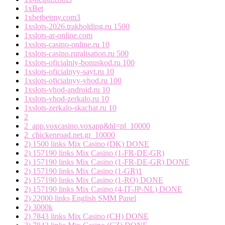
1xBet
1xbetbetmy.com3
1xslots-2026.trakholding.ru 1500
1xslots-ar-online.com
1xslots-casino-online.ru 10
1xslots-casino.ruralisation.ru 500
1xslots-oficialniy-bonuskod.ru 100
1xslots-oficialnyy-sayt.ru 10
1xslots-oficialnyy-vhod.ru 100
1xslots-vhod-android.ru 10
1xslots-vhod-zerkalo.ru 10
1xslots-zerkalo-skachat.ru 10
2
2_app.voxcasino.voxapp&hl=pl_10000
2_chickenroad.net.gr_10000
2) 1500 links Mix Casino (DK) DONE
2) 157190 links Mix Casino (1-FR-DE-GR)
2) 157190 links Mix Casino (1-FR-DE-GR) DONE
2) 157190 links Mix Casino (1-GR)1
2) 157190 links Mix Casino (1-RO) DONE
2) 157190 links Mix Casino (4-IT-JP-NL) DONE
2) 22000 links English SMM Panel
2) 3000k
2) 7843 links Mix Casino (CH) DONE