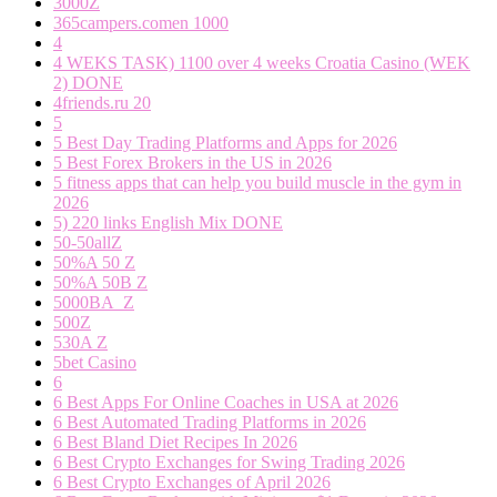
3000Z
365campers.comen 1000
4
4 WEKS TASK) 1100 over 4 weeks Croatia Casino (WEK
2) DONE
4friends.ru 20
5
5 Best Day Trading Platforms and Apps for 2026
5 Best Forex Brokers in the US in 2026
5 fitness apps that can help you build muscle in the gym in
2026
5) 220 links English Mix DONE
50-50allZ
50%A 50 Z
50%A 50B Z
5000BA_Z
500Z
530A Z
5bet Casino
6
6 Best Apps For Online Coaches in USA at 2026
6 Best Automated Trading Platforms in 2026
6 Best Bland Diet Recipes In 2026
6 Best Crypto Exchanges for Swing Trading 2026
6 Best Crypto Exchanges of April 2026