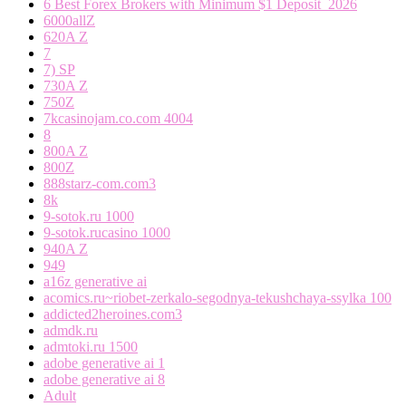
6 Best Forex Brokers with Minimum $1 Deposit ️ 2026
6000allZ
620A Z
7
7) SP
730A Z
750Z
7kcasinojam.co.com 4004
8
800A Z
800Z
888starz-com.com3
8k
9-sotok.ru 1000
9-sotok.rucasino 1000
940A Z
949
a16z generative ai
acomics.ru~riobet-zerkalo-segodnya-tekushchaya-ssylka 100
addicted2heroines.com3
admdk.ru
admtoki.ru 1500
adobe generative ai 1
adobe generative ai 8
Adult