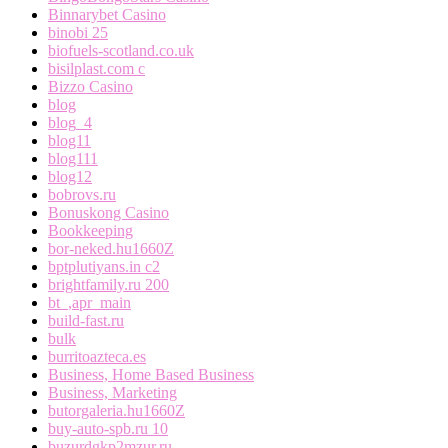
Binnarybet Casino
binobi 25
biofuels-scotland.co.uk
bisilplast.com c
Bizzo Casino
blog
blog_4
blog11
blog111
blog12
bobrovs.ru
Bonuskong Casino
Bookkeeping
bor-neked.hu1660Z
bptplutiyans.in c2
brightfamily.ru 200
bt_,apr_main
build-fast.ru
bulk
burritoazteca.es
Business, Home Based Business
Business, Marketing
butorgaleria.hu1660Z
buy-auto-spb.ru 10
buzurdgkp2mzur.ru