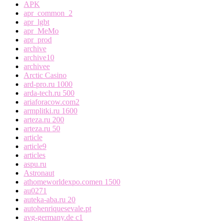
APK
apr_common_2
apr_lgbt
apr_MeMo
apr_prod
archive
archive10
archivee
Arctic Casino
ard-pro.ru 1000
arda-tech.ru 500
ariaforacow.com2
armplitki.ru 1600
arteza.ru 200
arteza.ru 50
article
article9
articles
aspu.ru
Astronaut
athomeworldexpo.comen 1500
au0271
auteka-aba.ru 20
autohenriquesevale.pt
avg-germany.de c1