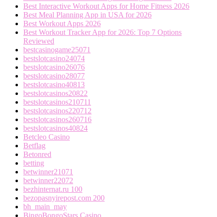
Best Interactive Workout Apps for Home Fitness 2026
Best Meal Planning App in USA for 2026
Best Workout Apps 2026
Best Workout Tracker App for 2026: Top 7 Options
Reviewed
bestcasinogame25071
bestslotcasino24074
bestslotcasino26076
bestslotcasino28077
bestslotcasino40813
bestslotcasinos20822
bestslotcasinos210711
bestslotcasinos220712
bestslotcasinos260716
bestslotcasinos40824
Betcleo Casino
Betflag
Betonred
betting
betwinner21071
betwinner22072
bezhinternat.ru 100
bezopasnyirepost.com 200
bh_main_may
BingoBongoStars Casino