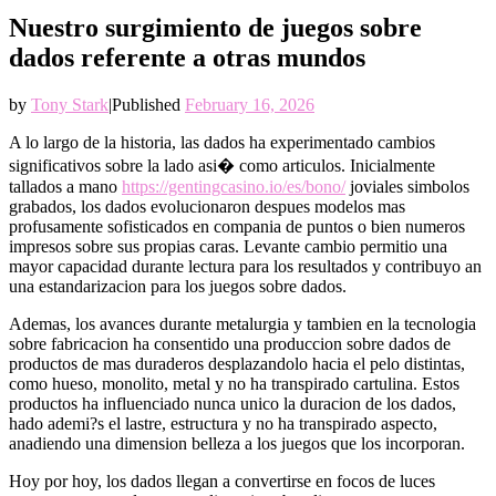
Nuestro surgimiento de juegos sobre
dados referente a otras mundos
by
Tony Stark
|
Published
February 16, 2026
A lo largo de la historia, las dados ha experimentado cambios
significativos sobre la lado asi� como articulos. Inicialmente
tallados a mano
https://gentingcasino.io/es/bono/
joviales simbolos
grabados, los dados evolucionaron despues modelos mas
profusamente sofisticados en compania de puntos o bien numeros
impresos sobre sus propias caras. Levante cambio permitio una
mayor capacidad durante lectura para los resultados y contribuyo an
una estandarizacion para los juegos sobre dados.
Ademas, los avances durante metalurgia y tambien en la tecnologia
sobre fabricacion ha consentido una produccion sobre dados de
productos de mas duraderos desplazandolo hacia el pelo distintas,
como hueso, monolito, metal y no ha transpirado cartulina. Estos
productos ha influenciado nunca unico la duracion de los dados,
hado ademi?s el lastre, estructura y no ha transpirado aspecto,
anadiendo una dimension belleza a los juegos que los incorporan.
Hoy por hoy, los dados llegan a convertirse en focos de luces