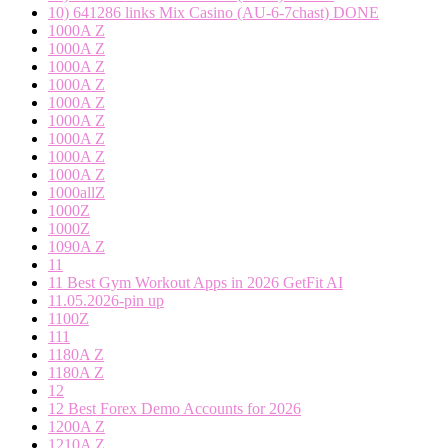
10) 641286 links Mix Casino (AU-6-7chast) DONE
1000A Z
1000A Z
1000A Z
1000A Z
1000A Z
1000A Z
1000A Z
1000A Z
1000A Z
1000allZ
1000Z
1000Z
1090A Z
11
11 Best Gym Workout Apps in 2026 GetFit AI
11.05.2026-pin up
1100Z
111
1180A Z
1180A Z
12
12 Best Forex Demo Accounts for 2026
1200A Z
1210A Z