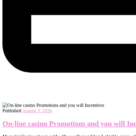
Published
August 3, 2026
On-line casino Promotions and you will In