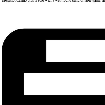
Megaslot Casino plus is sold with a well-round band of table game, al