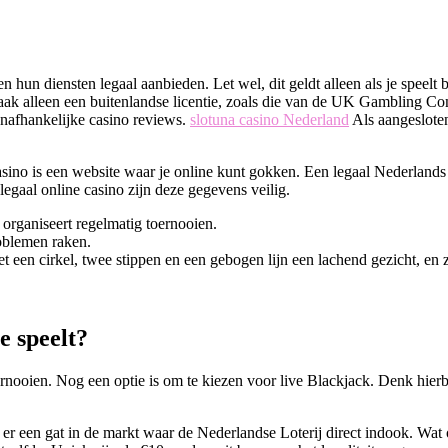
 hun diensten legaal aanbieden. Let wel, dit geldt alleen als je speel
 vaak alleen een buitenlandse licentie, zoals die van de UK Gambling
onafhankelijke casino reviews.
slotuna casino Nederland
Als aangesloten
sino is een website waar je online kunt gokken. Een legaal Nederlands 
 legaal online casino zijn deze gegevens veilig.
 organiseert regelmatig toernooien.
roblemen raken.
t een cirkel, twee stippen en een gebogen lijn een lachend gezicht, en
e speelt?
toernooien. Nog een optie is om te kiezen voor live Blackjack. Denk hie
er een gat in de markt waar de Nederlandse Loterij direct indook. Wat o