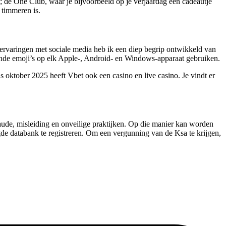
a; de One Club, waar je bijvoorbeeld op je verjaardag een cadeautje
 timmeren is.
n ervaringen met sociale media heb ik een diep begrip ontwikkeld van
llende emoji’s op elk Apple-, Android- en Windows-apparaat gebruiken.
 oktober 2025 heeft Vbet ook een casino en live casino. Je vindt er
raude, misleiding en onveilige praktijken. Op die manier kan worden
igde databank te registreren. Om een vergunning van de Ksa te krijgen,