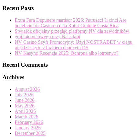
…
Recent Posts
Extra Fara Depunere martisor 2026: Patruzeci ?i cinci Are
beneficiul de Casino o data Rotiri Gratuite Costa Rica
Stwierdź oficjalny przegląd platformy NV dla zawodników
graj internetowego przy Nasz kraj
NV Casino Szyfr Promocyjny: Użyj NOSTRABET w ciągu
pięćdziesięciu z brakiem depozytu DS
NV Kasyno Recenzja 2025: Ochrona albo łotrostwo?
Recent Comments
Archives
August 2026
July 2026
June 2026
May 2026
April 2026
March 2026
February 2026
January 2026
December 2025