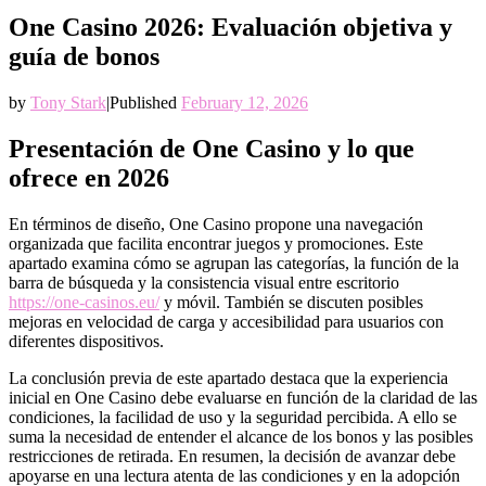
One Casino 2026: Evaluación objetiva y
guía de bonos
by
Tony Stark
|
Published
February 12, 2026
Presentación de One Casino y lo que
ofrece en 2026
En términos de diseño, One Casino propone una navegación
organizada que facilita encontrar juegos y promociones. Este
apartado examina cómo se agrupan las categorías, la función de la
barra de búsqueda y la consistencia visual entre escritorio
https://one-casinos.eu/
y móvil. También se discuten posibles
mejoras en velocidad de carga y accesibilidad para usuarios con
diferentes dispositivos.
La conclusión previa de este apartado destaca que la experiencia
inicial en One Casino debe evaluarse en función de la claridad de las
condiciones, la facilidad de uso y la seguridad percibida. A ello se
suma la necesidad de entender el alcance de los bonos y las posibles
restricciones de retirada. En resumen, la decisión de avanzar debe
apoyarse en una lectura atenta de las condiciones y en la adopción