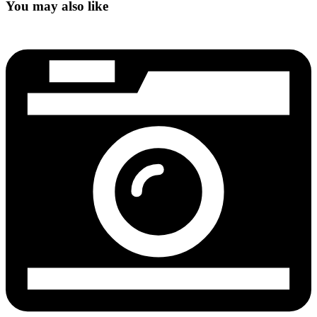
You may also like