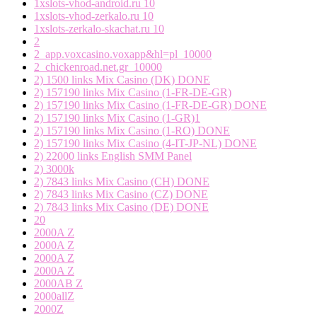
1xslots-vhod-android.ru 10
1xslots-vhod-zerkalo.ru 10
1xslots-zerkalo-skachat.ru 10
2
2_app.voxcasino.voxapp&hl=pl_10000
2_chickenroad.net.gr_10000
2) 1500 links Mix Casino (DK) DONE
2) 157190 links Mix Casino (1-FR-DE-GR)
2) 157190 links Mix Casino (1-FR-DE-GR) DONE
2) 157190 links Mix Casino (1-GR)1
2) 157190 links Mix Casino (1-RO) DONE
2) 157190 links Mix Casino (4-IT-JP-NL) DONE
2) 22000 links English SMM Panel
2) 3000k
2) 7843 links Mix Casino (CH) DONE
2) 7843 links Mix Casino (CZ) DONE
2) 7843 links Mix Casino (DE) DONE
20
2000A Z
2000A Z
2000A Z
2000A Z
2000AB Z
2000allZ
2000Z