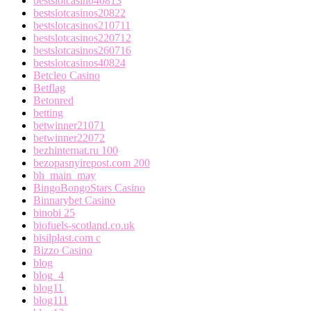
bestslotcasino40813
bestslotcasinos20822
bestslotcasinos210711
bestslotcasinos220712
bestslotcasinos260716
bestslotcasinos40824
Betcleo Casino
Betflag
Betonred
betting
betwinner21071
betwinner22072
bezhinternat.ru 100
bezopasnyirepost.com 200
bh_main_may
BingoBongoStars Casino
Binnarybet Casino
binobi 25
biofuels-scotland.co.uk
bisilplast.com c
Bizzo Casino
blog
blog_4
blog11
blog111