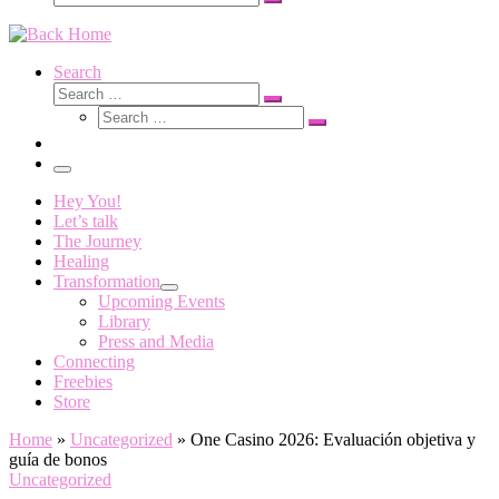
Search
…
Search
Search
Search
Search
…
Search
…
Menu
Hey You!
Let’s talk
The Journey
Healing
Transformation
Upcoming Events
Library
Press and Media
Connecting
Freebies
Store
Home
»
Uncategorized
»
One Casino 2026: Evaluación objetiva y
guía de bonos
Uncategorized