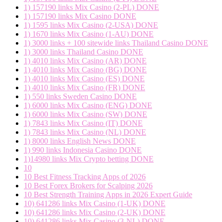
1) 157190 links Mix Casino (2-PL) DONE
1) 157190 links Mix Casino DONE
1) 1595 links Mix Casino (2-USA) DONE
1) 1670 links Mix Casino (1-AU) DONE
1) 3000 links + 100 sitewide links Thailand Casino DONE
1) 3000 links Thailand Casino DONE
1) 4010 links Mix Casino (AR) DONE
1) 4010 links Mix Casino (BG) DONE
1) 4010 links Mix Casino (ES) DONE
1) 4010 links Mix Casino (FR) DONE
1) 550 links Sweden Casino DONE
1) 6000 links Mix Casino (ENG) DONE
1) 6000 links Mix Casino (SW) DONE
1) 7843 links Mix Casino (IT) DONE
1) 7843 links Mix Casino (NL) DONE
1) 8000 links English News DONE
1) 990 links Indonesia Casino DONE
1)14980 links Mix Crypto betting DONE
10
10 Best Fitness Tracking Apps of 2026
10 Best Forex Brokers for Scalping 2026
10 Best Strength Training Apps in 2026 Expert Guide
10) 641286 links Mix Casino (1-UK) DONE
10) 641286 links Mix Casino (2-UK) DONE
10) 641286 links Mix Casino (3-NL) DONE