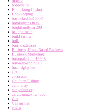
blog12
bobrovs.ru
Bonuskong Casino
Bookkeeping
bor-neked.hu1660Z
bptplutiyans.in c2
brightfamily.ru 200
bt_,apr_main
build-fast.ru
bulk
burritoazteca.es
Business, Home Based Business
Business, Marketing
butorgaleria.hu1660Z
buy-auto-spb.ru 10
buzurdgkp2mzur.ru
CA
cacocu.es
Cai Shen Fishing
canli_may
canyounot.org
cardiosaratov.ru 4003
Cas
Cas mag es
cas14