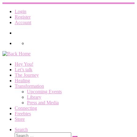
Skip
to
Login
content
Register
Account
Hey You!
Let’s talk
The Journey
Healing
Transformation
Upcoming Events
Library
Press and Media
Connecting
Freebies
Store
Search
Search