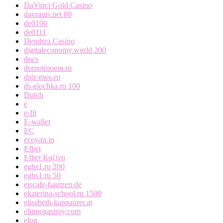
DaVinci Gold Casino
davranis.net 80
de0100
de0111
Dendera Casino
digitaleconomy.world 200
docs
domotmoem.ru
dpir-mos.ru
ds-elochka.ru 100
Dutch
e
e-fit
E-wallet
EC
ecoyan.in
Efbet
Efbet Καζίνο
egbs1.ru 200
egbs1.ru 50
eiscafe-bautzen.de
ekaterina-school.ru 1500
elisabeth-kappaurer.at
elitmegastroy.com
elon