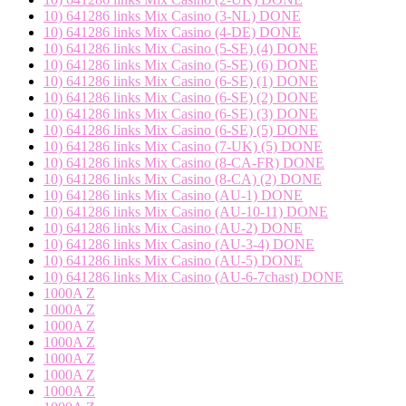
10) 641286 links Mix Casino (3-NL) DONE
10) 641286 links Mix Casino (4-DE) DONE
10) 641286 links Mix Casino (5-SE) (4) DONE
10) 641286 links Mix Casino (5-SE) (6) DONE
10) 641286 links Mix Casino (6-SE) (1) DONE
10) 641286 links Mix Casino (6-SE) (2) DONE
10) 641286 links Mix Casino (6-SE) (3) DONE
10) 641286 links Mix Casino (6-SE) (5) DONE
10) 641286 links Mix Casino (7-UK) (5) DONE
10) 641286 links Mix Casino (8-CA-FR) DONE
10) 641286 links Mix Casino (8-CA) (2) DONE
10) 641286 links Mix Casino (AU-1) DONE
10) 641286 links Mix Casino (AU-10-11) DONE
10) 641286 links Mix Casino (AU-2) DONE
10) 641286 links Mix Casino (AU-3-4) DONE
10) 641286 links Mix Casino (AU-5) DONE
10) 641286 links Mix Casino (AU-6-7chast) DONE
1000A Z
1000A Z
1000A Z
1000A Z
1000A Z
1000A Z
1000A Z