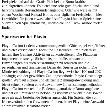
Freispiele und auf den Gratis-Pick bei der Bonuskrabbe
zurückgreifen können. Es bietet eine sehr gute Spielauswahl und
hervorragende Bestandskundenangebote. Oder wie wäre es mit
einem Wochenend-Reload-Bonus oder täglichen Freispielen – hier
ist wirklich für jeden etwas dabei! Auf Playio können Spieler eine
Vielzahl von Spielautomaten, Tischspiele und Live-Casino-Spielen
finden.
Sportwetten bei Playio
Playio Casino ist dem verantwortungsvollen Glücksspiel verpflichtet
und bietet verschiedene Tools und Ressourcen, um Spielern zu
helfen, ihre Gaming-Aktivitäten zu kontrollieren. Die Plattform
implementiert strenge Sicherheitsprotokolle, um sowohl
Einzahlungen als auch Auszahlungen zu schützen und die
persönlichen und finanziellen Daten der Spieler zu sichern. Die
Mindesteinzahlung bei Playio Casino liegt zwischen 10€ und 20€,
abhängig von der gewählten Zahlungsmethode. Playio Casino legt
großen Wert auf sichere und effiziente Zahlungsabwicklung und
bietet seinen Spielern eine Auswahl bewährter Zahlungsmethoden.
Playio Casino versteht die Bedeutung attraktiver Bonusangebote
und hat ein umfassendes Belohnungssystem entwickelt, das sowohl
neue als auch bestehende Spieler anspricht. Für Spieler, die von
lebensverändernden Gewinnen träumen, bietet Playio eine Auswahl
an progressiven Jackpot-Spielen.