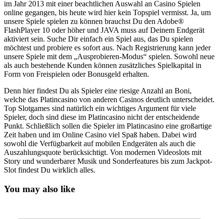
im Jahr 2013 mit einer beachtlichen Auswahl an Casino Spielen
online gegangen, bis heute wird hier kein Topspiel vermisst. Ja, um
unsere Spiele spielen zu können brauchst Du den Adobe®
FlashPlayer 10 oder höher und JAVA muss auf Deinem Endgerät
aktiviert sein. Suche Dir einfach ein Spiel aus, das Du spielen
möchtest und probiere es sofort aus. Nach Registrierung kann jeder
unsere Spiele mit dem „Ausprobieren-Modus“ spielen. Sowohl neue
als auch bestehende Kunden können zusätzliches Spielkapital in
Form von Freispielen oder Bonusgeld erhalten.
Denn hier findest Du als Spieler eine riesige Anzahl an Boni,
welche das Platincasino von anderen Casinos deutlich unterscheidet.
Top Slotgames sind natürlich ein wichtiges Argument für viele
Spieler, doch sind diese im Platincasino nicht der entscheidende
Punkt. Schließlich sollen die Spieler im Platincasino eine großartige
Zeit haben und im Online Casino viel Spaß haben. Dabei wird
sowohl die Verfügbarkeit auf mobilen Endgeräten als auch die
Auszahlungsquote berücksichtigt. Von modernen Videoslots mit
Story und wunderbarer Musik und Sonderfeatures bis zum Jackpot-
Slot findest Du wirklich alles.
You may also like