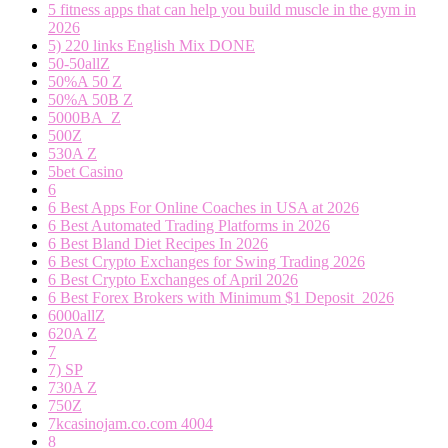
5 fitness apps that can help you build muscle in the gym in
2026
5) 220 links English Mix DONE
50-50allZ
50%A 50 Z
50%A 50B Z
5000BA_Z
500Z
530A Z
5bet Casino
6
6 Best Apps For Online Coaches in USA at 2026
6 Best Automated Trading Platforms in 2026
6 Best Bland Diet Recipes In 2026
6 Best Crypto Exchanges for Swing Trading 2026
6 Best Crypto Exchanges of April 2026
6 Best Forex Brokers with Minimum $1 Deposit ️ 2026
6000allZ
620A Z
7
7) SP
730A Z
750Z
7kcasinojam.co.com 4004
8