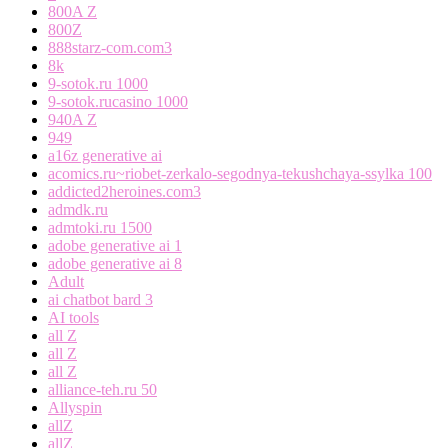
800A Z
800Z
888starz-com.com3
8k
9-sotok.ru 1000
9-sotok.rucasino 1000
940A Z
949
a16z generative ai
acomics.ru~riobet-zerkalo-segodnya-tekushchaya-ssylka 100
addicted2heroines.com3
admdk.ru
admtoki.ru 1500
adobe generative ai 1
adobe generative ai 8
Adult
ai chatbot bard 3
AI tools
all Z
all Z
all Z
alliance-teh.ru 50
Allyspin
allZ
allZ