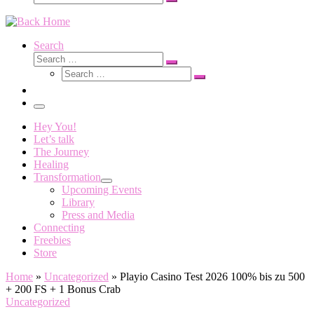
Search
…
Search
Search
Search
Search
…
Search
…
Menu
Hey You!
Let’s talk
The Journey
Healing
Transformation
Upcoming Events
Library
Press and Media
Connecting
Freebies
Store
Home
»
Uncategorized
»
Playio Casino Test 2026 100% bis zu 500
+ 200 FS + 1 Bonus Crab
Uncategorized