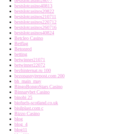
bestslotcasino28077
bestslotcasino40813
bestslotcasinos20822
bestslotcasinos210711
bestslotcasinos220712
bestslotcasinos260716
bestslotcasinos40824
Betcleo Casino
Betflag
Betonred
betting
betwinner21071
betwinner22072
bezhinternat.ru 100
bezopasnyirepost.com 200
bh_main_may
BingoBongoStars Casino
Binnarybet Casino
binobi 25
biofuels-scotland.co.uk
bisilplast.com c
Bizzo Casino
blog
blog_4
blog11