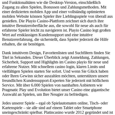
und Funktionalitäten wie die Desktop-Version, einschließlich
Zugang zu allen Spielen, Bonussen und Zahlungsmethoden. Mit
einer dedizierten mobilen App und einer vollständig optimierten
mobilen Website können Spieler ihre Lieblingsspiele von überall aus
genießen. Die Playio Casino-Plattform zeichnet sich durch ihre
intuitive Benutzeroberfläche aus, die sowohl für neue als auch für
erfahrene Spieler leicht zu navigieren ist. Playio Casino legt großen
Wert auf erstklassigen Kundensupport und eine intuitive
Benutzererfahrung, die sicherstellt, dass Spieler jederzeit die Hilfe
erhalten, die sie benötigen.
Dank intuitivem Design, Favoritenlisten und Suchfiltern finden Sie
Titel in Sekunden. Dieser Überblick zeigt Anmeldung, Zahlungen,
Sicherheit, Support und Highlights im Casino playio für neue und
erfahrene Nutzer. Mit schnellem casino login, klaren Limits und
vielfältigen Spielen starten Sie sofort. Und wenn Sie Glück haben
oder Ihren Gewinn sicher auszahlen möchten, unterstützen unsere
freundlichen Kundensupport-Experten Sie jederzeit mit höflichem
Service. Mit über 6.000 Spielen von namhaften Anbietern wie
Pragmatic Play und Evolution bietet unser Casino eine gigantische
Auswahl an Spielen, um Ihre Neugier zu befriedigen.
Jedes unserer Spiele – egal ob Spielautomaten online, Tisch- oder
Kartenspiele – sie alle sind auf einem Tablet oder Smartphone
uneingeschränkt spielbar. Platincasino wurde 2012 gegründet und ist