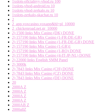
1xslots-oficialnyy-vhod.ru 100
1xslots-vhod-android.ru 10
1xslots-vhod-zerkalo.ru 10
1xslots-zerkalo-skachat.ru 10
2
2_app.voxcasino.voxapp&hl=pl_10000
2_chickenroad.net.gr_10000
2) 1500 links Mix Casino (DK) DONE
2) 157190 links Mix Casino (1-FR-DE-GR)
2) 157190 links Mix Casino (1-FR-DE-GR) DONE
2) 157190 links Mix Casino (1-GR)1
2) 157190 links Mix Casino (1-RO) DONE
2) 157190 links Mix Casino (4-IT-JP-NL) DONE
2) 22000 links English SMM Panel
2) 3000k
2) 7843 links Mix Casino (CH) DONE
2) 7843 links Mix Casino (CZ) DONE
2) 7843 links Mix Casino (DE) DONE
20
2000A Z
2000A Z
2000A Z
2000A Z
2000AB Z
2000allZ