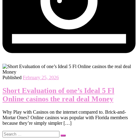
Published
February 25, 2026
Short Evaluation of one’s Ideal 5 Fl
Online casinos the real deal Money
Why Play with Casinos on the internet compared to. Brick-and-
Mortar Ones? Online casinos was popular with Florida members
because they’re simply simpler […]
Search
Search