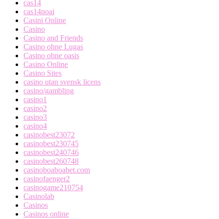
cas14
cas14noai
Casini Online
Casino
Casino and Friends
Casino ohne Lugas
Casino ohne oasis
Casino Online
Casino Sites
casino utan svensk licens
casino/gambling
casino1
casino2
casino3
casino4
casinobest23072
casinobest230745
casinobest240746
casinobest260748
casinoboaboabet.com
casinofaenger2
casinogame210754
Casinolab
Casinos
Casinos online