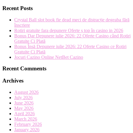
…
Recent Posts
Crystal Ball slot book fie dead meci de distracție degeaba fără
înscriere
Rotiri gratuite fara depunere Oferte ş top în casino in 2026
Bonus Dar Depunere iulie 2026: 22 Oferte Casino când Rotiri
Gratuite Ci Plată
Bonus Însă Depunere iulie 2026: 22 Oferte Casino ce Rotiri
Gratuite Ci Plată
Jocuri Cazino Online NetBet Cazino
Recent Comments
Archives
August 2026
July 2026
June 2026
May 2026
April 2026
March 2026
February 2026
January 2026