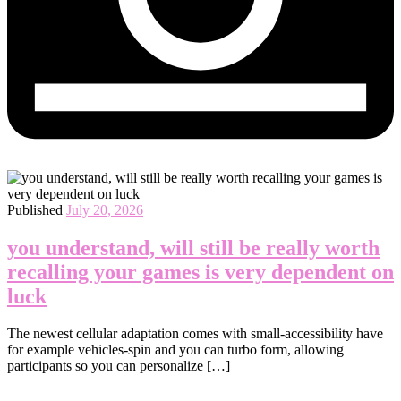
Published
July 20, 2026
you understand, will still be really worth
recalling your games is very dependent on
luck
The newest cellular adaptation comes with small-accessibility have
for example vehicles-spin and you can turbo form, allowing
participants so you can personalize […]