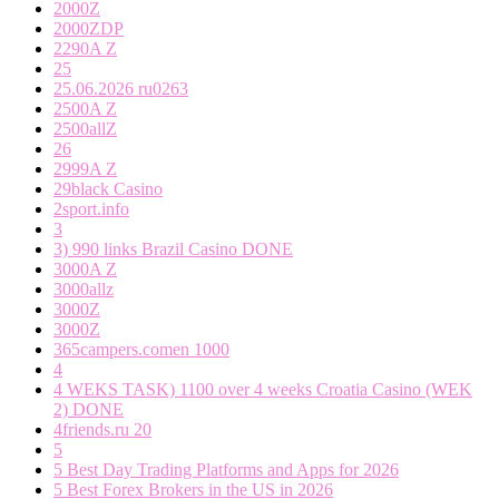
2000Z
2000ZDP
2290A Z
25
25.06.2026 ru0263
2500A Z
2500allZ
26
2999A Z
29black Casino
2sport.info
3
3) 990 links Brazil Casino DONE
3000A Z
3000allz
3000Z
3000Z
365campers.comen 1000
4
4 WEKS TASK) 1100 over 4 weeks Croatia Casino (WEK
2) DONE
4friends.ru 20
5
5 Best Day Trading Platforms and Apps for 2026
5 Best Forex Brokers in the US in 2026