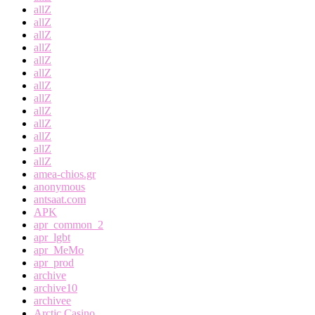
allZ
allZ
allZ
allZ
allZ
allZ
allZ
allZ
allZ
allZ
allZ
allZ
allZ
amea-chios.gr
anonymous
antsaat.com
APK
apr_common_2
apr_lgbt
apr_MeMo
apr_prod
archive
archive10
archivee
Arctic Casino