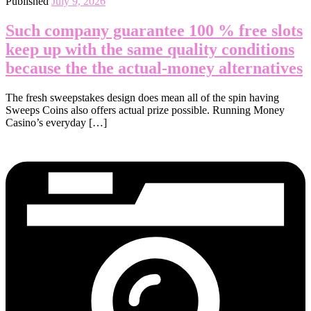
Published
July 9, 2026
Such company guarantee 100 % free slots
keep up with the same quality conditions
because the the actual-money alternatives
The fresh sweepstakes design does mean all of the spin having
Sweeps Coins also offers actual prize possible. Running Money
Casino’s everyday […]