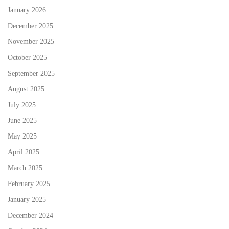
January 2026
December 2025
November 2025
October 2025
September 2025
August 2025
July 2025
June 2025
May 2025
April 2025
March 2025
February 2025
January 2025
December 2024