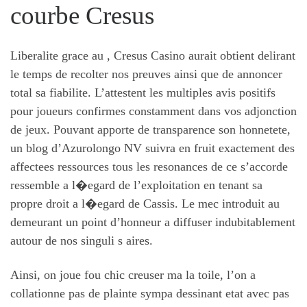
courbe Cresus
Liberalite grace au , Cresus Casino aurait obtient delirant
le temps de recolter nos preuves ainsi que de annoncer
total sa fiabilite. L’attestent les multiples avis positifs
pour joueurs confirmes constamment dans vos adjonction
de jeux. Pouvant apporte de transparence son honnetete,
un blog d’Azurolongo NV suivra en fruit exactement des
affectees ressources tous les resonances de ce s’accorde
ressemble a l�egard de l’exploitation en tenant sa
propre droit a l�egard de Cassis. Le mec introduit au
demeurant un point d’honneur a diffuser indubitablement
autour de nos singuli s aires.
Ainsi, on joue fou chic creuser ma la toile, l’on a
collationne pas de plainte sympa dessinant etat avec pas