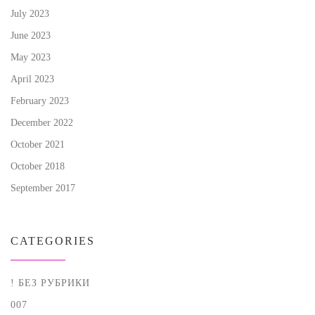
July 2023
June 2023
May 2023
April 2023
February 2023
December 2022
October 2021
October 2018
September 2017
CATEGORIES
! БЕЗ РУБРИКИ
007