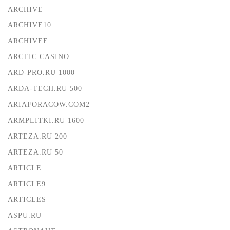
ARCHIVE
ARCHIVE10
ARCHIVEE
ARCTIC CASINO
ARD-PRO.RU 1000
ARDA-TECH.RU 500
ARIAFORACOW.COM2
ARMPLITKI.RU 1600
ARTEZA.RU 200
ARTEZA.RU 50
ARTICLE
ARTICLE9
ARTICLES
ASPU.RU