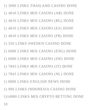
1) 3000 LINKS THAILAND CASINO DONE
1) 4010 LINKS MIX CASINO (AR) DONE
1) 4010 LINKS MIX CASINO (BG) DONE
1) 4010 LINKS MIX CASINO (ES) DONE
1) 4010 LINKS MIX CASINO (FR) DONE
1) 550 LINKS SWEDEN CASINO DONE
1) 6000 LINKS MIX CASINO (ENG) DONE
1) 6000 LINKS MIX CASINO (SW) DONE
1) 7843 LINKS MIX CASINO (IT) DONE
1) 7843 LINKS MIX CASINO (NL) DONE
1) 8000 LINKS ENGLISH NEWS DONE
1) 990 LINKS INDONESIA CASINO DONE
1)14980 LINKS MIX CRYPTO BETTING DONE
10