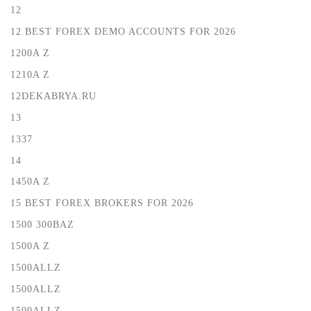
12
12 BEST FOREX DEMO ACCOUNTS FOR 2026
1200A Z
1210A Z
12DEKABRYA.RU
13
1337
14
1450A Z
15 BEST FOREX BROKERS FOR 2026
1500 300BAZ
1500A Z
1500ALLZ
1500ALLZ
1500ALLZ