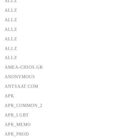
ALLZ
ALLZ
ALLZ
ALLZ
ALLZ
ALLZ
ALLZ
AMEA-CHIOS.GR
ANONYMOUS
ANTSAAT.COM
APK
APR_COMMON_2
APR_LGBT
APR_MEMO
APR_PROD