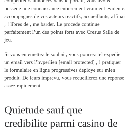
competiteurs annonces dans le portail, vous avons
possede une connaissance entierement vraiment evidente,
accompagnes de vos acteurs reactifs, accueillants, affinai
, ! libres de , me barder. Le procede continue
parfaitement l’un des points forts avec Cresus Salle de
jeu.
Si vous en emettez le souhait, vous pourrez tel expedier
un email vers l’hyperlien [email protected] , ! pratiquer
le formulaire en ligne progressives deploye sur mien
produit. De leurs imprevu, vous recueillerez une reponse
assez rapidement.
Quietude sauf que
credibilite parmi casino de