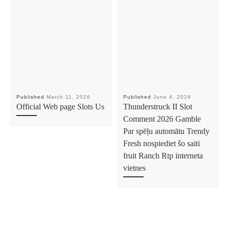
Published
March 11, 2026
Published
June 4, 2026
Official Web page Slots Us
Thunderstruck II Slot
Comment 2026 Gamble
Par spēļu automātu Trendy
Fresh nospiediet šo saiti
fruit Ranch Rtp interneta
vietnes