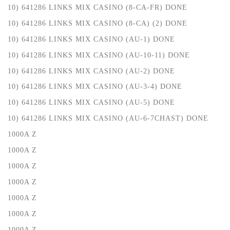
10) 641286 LINKS MIX CASINO (8-CA-FR) DONE
10) 641286 LINKS MIX CASINO (8-CA) (2) DONE
10) 641286 LINKS MIX CASINO (AU-1) DONE
10) 641286 LINKS MIX CASINO (AU-10-11) DONE
10) 641286 LINKS MIX CASINO (AU-2) DONE
10) 641286 LINKS MIX CASINO (AU-3-4) DONE
10) 641286 LINKS MIX CASINO (AU-5) DONE
10) 641286 LINKS MIX CASINO (AU-6-7CHAST) DONE
1000A Z
1000A Z
1000A Z
1000A Z
1000A Z
1000A Z
1000A Z