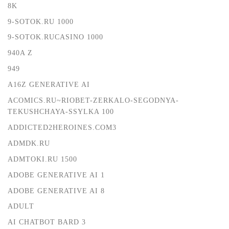
8K
9-SOTOK.RU 1000
9-SOTOK.RUCASINO 1000
940A Z
949
A16Z GENERATIVE AI
ACOMICS.RU~RIOBET-ZERKALO-SEGODNYA-
TEKUSHCHAYA-SSYLKA 100
ADDICTED2HEROINES.COM3
ADMDK.RU
ADMTOKI.RU 1500
ADOBE GENERATIVE AI 1
ADOBE GENERATIVE AI 8
ADULT
AI CHATBOT BARD 3