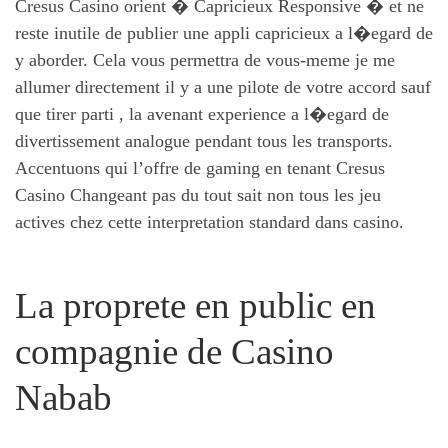
Cresus Casino orient � Capricieux Responsive � et ne
reste inutile de publier une appli capricieux a l�egard de
y aborder. Cela vous permettra de vous-meme je me
allumer directement il y a une pilote de votre accord sauf
que tirer parti , la avenant experience a l�egard de
divertissement analogue pendant tous les transports.
Accentuons qui l’offre de gaming en tenant Cresus
Casino Changeant pas du tout sait non tous les jeu
actives chez cette interpretation standard dans casino.
La proprete en public en
compagnie de Casino
Nabab