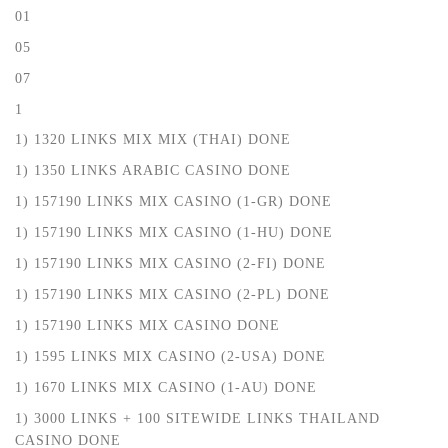
01
05
07
1
1) 1320 LINKS MIX MIX (THAI) DONE
1) 1350 LINKS ARABIC CASINO DONE
1) 157190 LINKS MIX CASINO (1-GR) DONE
1) 157190 LINKS MIX CASINO (1-HU) DONE
1) 157190 LINKS MIX CASINO (2-FI) DONE
1) 157190 LINKS MIX CASINO (2-PL) DONE
1) 157190 LINKS MIX CASINO DONE
1) 1595 LINKS MIX CASINO (2-USA) DONE
1) 1670 LINKS MIX CASINO (1-AU) DONE
1) 3000 LINKS + 100 SITEWIDE LINKS THAILAND
CASINO DONE