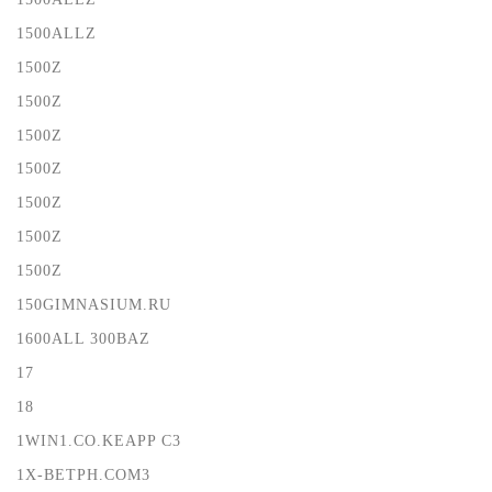
1500ALLZ
1500Z
1500Z
1500Z
1500Z
1500Z
1500Z
1500Z
150GIMNASIUM.RU
1600ALL 300BAZ
17
18
1WIN1.CO.KEAPP C3
1X-BETPH.COM3