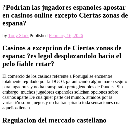
?Podrian las jugadores espanoles apostar
en casinos online excepto Ciertas zonas de
espana?
by
Tony Stark
|
Published
February 16, 2026
Casinos a excepcion de Ciertas zonas de
espana: ?es legal desplazandolo hacia el
pelo fiable retar?
El comercio de los casinos referente a Portugal se encuentre
totalmente regulado por la DGOJ, garantizando algun marco seguro
para jugadores y no ha transpirado protegiendolos de fraudes. Sin
embargo, muchos jugadores espanoles solicitan opciones sobre
casinos aparte De cualquier parte del mundo, atraidos por la
variacii?n sobre juegos y no ha transpirado toda sensaciones cual
aquellos tienen.
Regulacion del mercado castellano