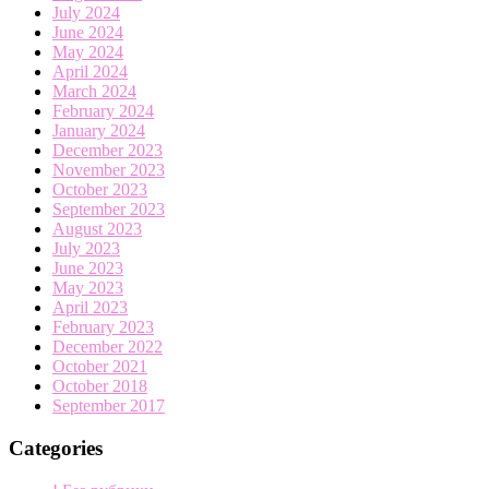
July 2024
June 2024
May 2024
April 2024
March 2024
February 2024
January 2024
December 2023
November 2023
October 2023
September 2023
August 2023
July 2023
June 2023
May 2023
April 2023
February 2023
December 2022
October 2021
October 2018
September 2017
Categories