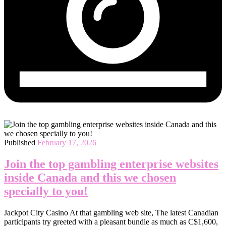
Published
February 17, 2026
Join the top gambling enterprise websites
inside Canada and this we chosen
specially to you!
Jackpot City Casino At that gambling web site, The latest Canadian
participants try greeted with a pleasant bundle as much as C$1,600,