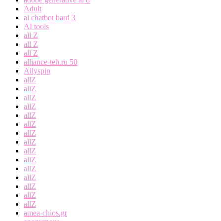
Adult
ai chatbot bard 3
AI tools
all Z
all Z
all Z
alliance-teh.ru 50
Allyspin
allZ
allZ
allZ
allZ
allZ
allZ
allZ
allZ
allZ
allZ
allZ
allZ
allZ
allZ
allZ
amea-chios.gr