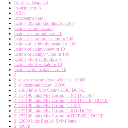
1win1.co.keapp c3
1x-betph.com3
1xBet
1xbetbetmy.com3
1xslots-2026.trakholding.ru 1500
1xslots-ar-online.com
1xslots-casino-online.ru 10
1xslots-casino.ruralisation.ru 500
1xslots-oficialniy-bonuskod.ru 100
1xslots-oficialnyy-sayt.ru 10
1xslots-oficialnyy-vhod.ru 100
1xslots-vhod-android.ru 10
1xslots-vhod-zerkalo.ru 10
1xslots-zerkalo-skachat.ru 10
2
2_app.voxcasino.voxapp&hl=pl_10000
2_chickenroad.net.gr_10000
2) 1500 links Mix Casino (DK) DONE
2) 157190 links Mix Casino (1-FR-DE-GR)
2) 157190 links Mix Casino (1-FR-DE-GR) DONE
2) 157190 links Mix Casino (1-GR)1
2) 157190 links Mix Casino (1-RO) DONE
2) 157190 links Mix Casino (4-IT-JP-NL) DONE
2) 22000 links English SMM Panel
2) 3000k