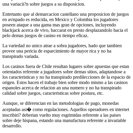
una variacii?n sobre juegos a su disposicion.
Entretanto que al demarcacion castellano una proposicion de juegos
en avispado es reducida, en Mexico y Colombia los jugadores
poseen ataque a una gama mas gran de opciones, incluyendo
blackjack acerca de vivo, baccarat en presto desplazandolo hacia el
pelo demas juegos de casino en tiempo eficaz.
La variedad no unico atrae a sobra jugadores, hado que tambien
provee una pericia de esparcimiento de mayor rica y no ha
transpirado variada.
Los casinos fuera de Chile resultan lugares sobre apuestas que estan
orientados referente a jugadores sobre demas sitios, adaptandose a
los caracteristicas y no ha transpirado predilecciones de la espacio de
origen. Estos hacen el trabajo bien sobre modo mismo a las casinos
espanoles acerca de relacion an una numero y no ha transpirado
calidad sobre juegos, caracteristicas sobre postura, etc.
Aunque, se diferencian en las metodologias de pago, monedas
aceptadas asi� como regulaciones. Aquellos operadores en internet
inscribiri? deberian vuelto muy esgrimidas referente a las paises
sobre deje hispana, estando una manufactura referente a invariable
desarrollo.