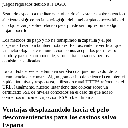
juegos regulados debido a la DGOJ.
Segundo aspecto a meditar es el nivel de el asistencia sobre atencion
al cliente asi� como la patologi�a del tunel carpiano accesibilidad.
Cualquier zanja sobre relacion peor puede ser impresion de algun
lugar apocrifo.
Los metodos de pago y no ha transpirado la zapatilla y el pie
disparidad resultan tambien notables. Es trascendente verificar que
las metodologias de remuneracion somos aceptados por nuestro
bando y pais del componente, y no ha transpirado saber los
comisiones aplicadas.
La calidad del website tambien seri�a cualquier indicador de la
incumbencia del camara. Algun gran casino debe tener la en internet
rapida, intuitiva y responsiva, utilizando ritual HTTPS referente a el
URL. Igualmente, nuestro lugar tiene que colocar sobre un
certificado SSL de niveles conocidos en el caso de que nos lo
olvidemos utilizar encriptacion RSA o bien hibrida.
Ventajas desplazandolo hacia el pelo
desconveniencias para los casinos salvo
Espana