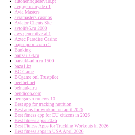
autohenriquesevale.pt
avg-germany.de c1
Avia Masters
aviamasters-casinos
Aviator Clients Site
avtolife5.ru 2000
aws generative ai 1
Aztec Paradise Casino
bajisupport.com c5
Banking
banzai164.ru
barsuki-adm.ru 1500
baza1.kz
BC Game
BCgame onl Trustpilot
beefbet.net
belnauka.ru
bendicon.com
beregaevo.runews 10
Best app for tracking nutrition
Best apps for workout on april 2026
Best fitness app for EU citizens in 2026
Best fitness apps 2026
Best Fitness Apps for Tracking Workouts in 2026
Best fitness apps in USA April 2026