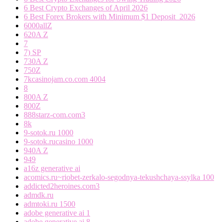
6 Best Crypto Exchanges of April 2026
6 Best Forex Brokers with Minimum $1 Deposit ️ 2026
6000allZ
620A Z
7
7) SP
730A Z
750Z
7kcasinojam.co.com 4004
8
800A Z
800Z
888starz-com.com3
8k
9-sotok.ru 1000
9-sotok.rucasino 1000
940A Z
949
a16z generative ai
acomics.ru~riobet-zerkalo-segodnya-tekushchaya-ssylka 100
addicted2heroines.com3
admdk.ru
admtoki.ru 1500
adobe generative ai 1
adobe generative ai 8