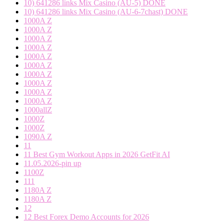
10) 641286 links Mix Casino (AU-5) DONE
10) 641286 links Mix Casino (AU-6-7chast) DONE
1000A Z
1000A Z
1000A Z
1000A Z
1000A Z
1000A Z
1000A Z
1000A Z
1000A Z
1000A Z
1000allZ
1000Z
1000Z
1090A Z
11
11 Best Gym Workout Apps in 2026 GetFit AI
11.05.2026-pin up
1100Z
111
1180A Z
1180A Z
12
12 Best Forex Demo Accounts for 2026