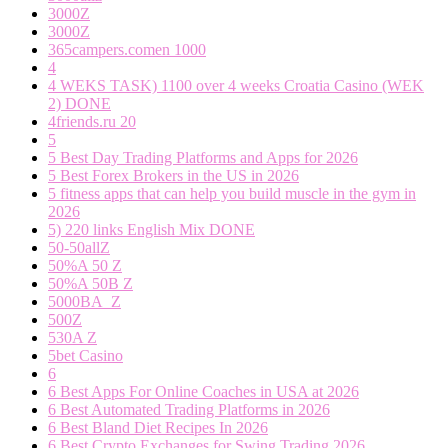
3000Z
3000Z
365campers.comen 1000
4
4 WEKS TASK) 1100 over 4 weeks Croatia Casino (WEK
2) DONE
4friends.ru 20
5
5 Best Day Trading Platforms and Apps for 2026
5 Best Forex Brokers in the US in 2026
5 fitness apps that can help you build muscle in the gym in
2026
5) 220 links English Mix DONE
50-50allZ
50%A 50 Z
50%A 50B Z
5000BA_Z
500Z
530A Z
5bet Casino
6
6 Best Apps For Online Coaches in USA at 2026
6 Best Automated Trading Platforms in 2026
6 Best Bland Diet Recipes In 2026
6 Best Crypto Exchanges for Swing Trading 2026