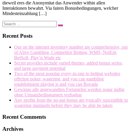
dieweil eres die Anonymitat das Anwender within allen
Interaktionen bewahrt. Via fairen Bonusbedingungen, welcher
Mindesteinzahlung […]
Search
Search
…
Recent Posts
Our on the internet inventory number are comprehensive, out
of Alive Gambling, Competitor Betting, WMS, NetEnt,
BetSoft, Play’n Wade etc
Secret provides include varied themes, added bonus series,
and large payment potential
Two of the most popular every-in-one to betting websites
offering poker, wagering, and you can gambling
establishment playing is and you can Bovada
Gewinne alle angewandten Freispielen werden sogar gultig
ohne Umsatzbedingungen verfugbar
Any profits from the no-put bonus are typically susceptible to
wagering standards before they may be able be taken
Recent Comments
Archives