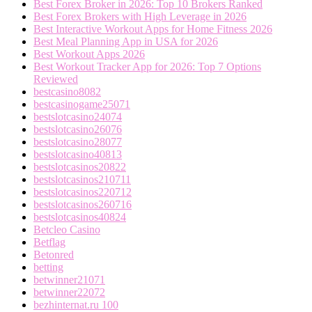
Best Forex Broker in 2026: Top 10 Brokers Ranked
Best Forex Brokers with High Leverage in 2026
Best Interactive Workout Apps for Home Fitness 2026
Best Meal Planning App in USA for 2026
Best Workout Apps 2026
Best Workout Tracker App for 2026: Top 7 Options
Reviewed
bestcasino8082
bestcasinogame25071
bestslotcasino24074
bestslotcasino26076
bestslotcasino28077
bestslotcasino40813
bestslotcasinos20822
bestslotcasinos210711
bestslotcasinos220712
bestslotcasinos260716
bestslotcasinos40824
Betcleo Casino
Betflag
Betonred
betting
betwinner21071
betwinner22072
bezhinternat.ru 100