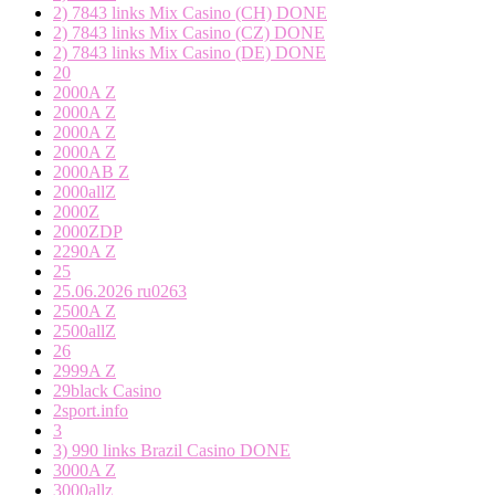
2) 7843 links Mix Casino (CH) DONE
2) 7843 links Mix Casino (CZ) DONE
2) 7843 links Mix Casino (DE) DONE
20
2000A Z
2000A Z
2000A Z
2000A Z
2000AB Z
2000allZ
2000Z
2000ZDP
2290A Z
25
25.06.2026 ru0263
2500A Z
2500allZ
26
2999A Z
29black Casino
2sport.info
3
3) 990 links Brazil Casino DONE
3000A Z
3000allz