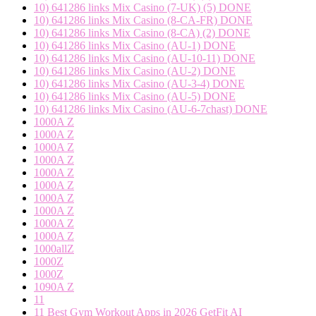
10) 641286 links Mix Casino (7-UK) (5) DONE
10) 641286 links Mix Casino (8-CA-FR) DONE
10) 641286 links Mix Casino (8-CA) (2) DONE
10) 641286 links Mix Casino (AU-1) DONE
10) 641286 links Mix Casino (AU-10-11) DONE
10) 641286 links Mix Casino (AU-2) DONE
10) 641286 links Mix Casino (AU-3-4) DONE
10) 641286 links Mix Casino (AU-5) DONE
10) 641286 links Mix Casino (AU-6-7chast) DONE
1000A Z
1000A Z
1000A Z
1000A Z
1000A Z
1000A Z
1000A Z
1000A Z
1000A Z
1000A Z
1000allZ
1000Z
1000Z
1090A Z
11
11 Best Gym Workout Apps in 2026 GetFit AI