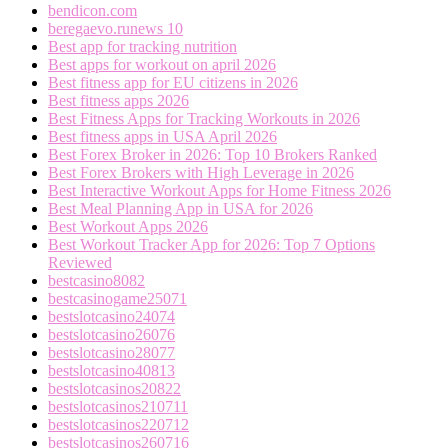
bendicon.com
beregaevo.runews 10
Best app for tracking nutrition
Best apps for workout on april 2026
Best fitness app for EU citizens in 2026
Best fitness apps 2026
Best Fitness Apps for Tracking Workouts in 2026
Best fitness apps in USA April 2026
Best Forex Broker in 2026: Top 10 Brokers Ranked
Best Forex Brokers with High Leverage in 2026
Best Interactive Workout Apps for Home Fitness 2026
Best Meal Planning App in USA for 2026
Best Workout Apps 2026
Best Workout Tracker App for 2026: Top 7 Options
Reviewed
bestcasino8082
bestcasinogame25071
bestslotcasino24074
bestslotcasino26076
bestslotcasino28077
bestslotcasino40813
bestslotcasinos20822
bestslotcasinos210711
bestslotcasinos220712
bestslotcasinos260716