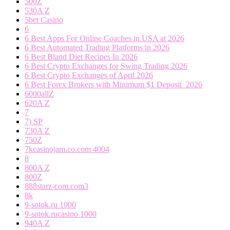
500Z
530A Z
5bet Casino
6
6 Best Apps For Online Coaches in USA at 2026
6 Best Automated Trading Platforms in 2026
6 Best Bland Diet Recipes In 2026
6 Best Crypto Exchanges for Swing Trading 2026
6 Best Crypto Exchanges of April 2026
6 Best Forex Brokers with Minimum $1 Deposit ️ 2026
6000allZ
620A Z
7
7) SP
730A Z
750Z
7kcasinojam.co.com 4004
8
800A Z
800Z
888starz-com.com3
8k
9-sotok.ru 1000
9-sotok.rucasino 1000
940A Z