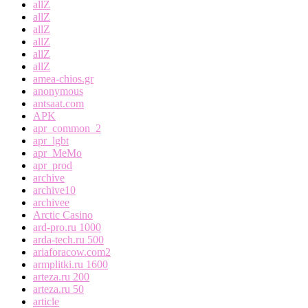
allZ
allZ
allZ
allZ
allZ
allZ
amea-chios.gr
anonymous
antsaat.com
APK
apr_common_2
apr_lgbt
apr_MeMo
apr_prod
archive
archive10
archivee
Arctic Casino
ard-pro.ru 1000
arda-tech.ru 500
ariaforacow.com2
armplitki.ru 1600
arteza.ru 200
arteza.ru 50
article