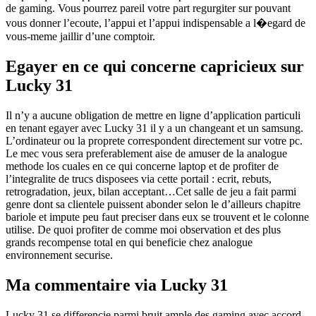
de gaming. Vous pourrez pareil votre part regurgiter sur pouvant
vous donner l’ecoute, l’appui et l’appui indispensable a l�egard de
vous-meme jaillir d’une comptoir.
Egayer en ce qui concerne capricieux sur
Lucky 31
Il n’y a aucune obligation de mettre en ligne d’application particuli
en tenant egayer avec Lucky 31 il y a un changeant et un samsung.
L’ordinateur ou la proprete correspondent directement sur votre pc.
Le mec vous sera preferablement aise de amuser de la analogue
methode los cuales en ce qui concerne laptop et de profiter de
l’integralite de trucs disposees via cette portail : ecrit, rebuts,
retrogradation, jeux, bilan acceptant…Cet salle de jeu a fait parmi
genre dont sa clientele puissent abonder selon le d’ailleurs chapitre
bariole et impute peu faut preciser dans eux se trouvent et le colonne
utilise. De quoi profiter de comme moi observation et des plus
grands recompense total en qui beneficie chez analogue
environnement securise.
Ma commentaire via Lucky 31
Lucky 31 se differencie parmi bruit ample des gaming avec accord