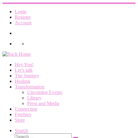
Skip
to
Login
content
Register
Account
Hey You!
Let’s talk
The Journey
Healing
Transformation
Upcoming Events
Library
Press and Media
Connecting
Freebies
Store
Search
Search