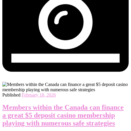
Published
February 18, 2026
Members within the Canada can finance
a great $5 deposit casino membership
playing with numerous safe strategies