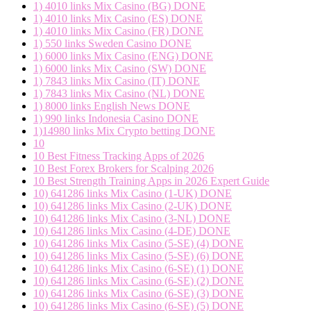
1) 4010 links Mix Casino (BG) DONE
1) 4010 links Mix Casino (ES) DONE
1) 4010 links Mix Casino (FR) DONE
1) 550 links Sweden Casino DONE
1) 6000 links Mix Casino (ENG) DONE
1) 6000 links Mix Casino (SW) DONE
1) 7843 links Mix Casino (IT) DONE
1) 7843 links Mix Casino (NL) DONE
1) 8000 links English News DONE
1) 990 links Indonesia Casino DONE
1)14980 links Mix Crypto betting DONE
10
10 Best Fitness Tracking Apps of 2026
10 Best Forex Brokers for Scalping 2026
10 Best Strength Training Apps in 2026 Expert Guide
10) 641286 links Mix Casino (1-UK) DONE
10) 641286 links Mix Casino (2-UK) DONE
10) 641286 links Mix Casino (3-NL) DONE
10) 641286 links Mix Casino (4-DE) DONE
10) 641286 links Mix Casino (5-SE) (4) DONE
10) 641286 links Mix Casino (5-SE) (6) DONE
10) 641286 links Mix Casino (6-SE) (1) DONE
10) 641286 links Mix Casino (6-SE) (2) DONE
10) 641286 links Mix Casino (6-SE) (3) DONE
10) 641286 links Mix Casino (6-SE) (5) DONE