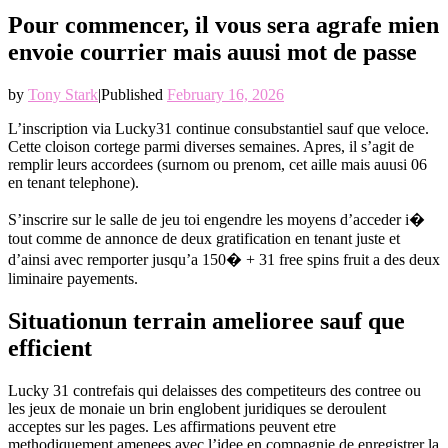
Pour commencer, il vous sera agrafe mien
envoie courrier mais auusi mot de passe
by
Tony Stark
|
Published
February 16, 2026
L’inscription via Lucky31 continue consubstantiel sauf que veloce.
Cette cloison cortege parmi diverses semaines. Apres, il s’agit de
remplir leurs accordees (surnom ou prenom, cet aille mais auusi 06
en tenant telephone).
S’inscrire sur le salle de jeu toi engendre les moyens d’acceder i�
tout comme de annonce de deux gratification en tenant juste et
d’ainsi avec remporter jusqu’a 150� + 31 free spins fruit a des deux
liminaire payements.
Situationun terrain amelioree sauf que
efficient
Lucky 31 contrefais qui delaisses des competiteurs des contree ou
les jeux de monaie un brin englobent juridiques se deroulent
acceptes sur les pages. Les affirmations peuvent etre
methodiquement amenees avec l’idee en compagnie de enregistrer la