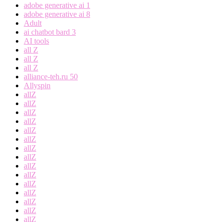
adobe generative ai 1
adobe generative ai 8
Adult
ai chatbot bard 3
AI tools
all Z
all Z
all Z
alliance-teh.ru 50
Allyspin
allZ
allZ
allZ
allZ
allZ
allZ
allZ
allZ
allZ
allZ
allZ
allZ
allZ
allZ
allZ