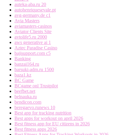
auteka-aba.ru 20
autohenriquesevale.pt
avg-germany.de c1
Avia Masters
aviamasters-casinos
Aviator Clients Site
avtolife5.ru 2000
aws generative ai 1
Aztec Paradise Casino
bajisupport.com c5
Banking
banzai164.ru
barsuki-adm.ru 1500
baza1.kz
BC Game
BCgame onl Trustpilot
beefbet.net
belnauka.ru
bendicon.com
beregaevo.runews 10
Best app for tracking nutrition
Best apps for workout on april 2026
Best fitness app for EU citizens in 2026
Best fitness apps 2026
Best Fitness Apps for Tracking Workouts in 2026