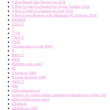
6 Best Bland Diet Recipes In 2026
6 Best Crypto Exchanges for Swing Trading 2026
6 Best Crypto Exchanges of April 2026
6 Best Forex Brokers with Minimum $1 Deposit ️ 2026
6000allZ
620A Z
7
7) SP
730A Z
750Z
7kcasinojam.co.com 4004
8
800A Z
800Z
888starz-com.com3
8k
9-sotok.ru 1000
9-sotok.rucasino 1000
940A Z
949
a16z generative ai
acomics.ru~riobet-zerkalo-segodnya-tekushchaya-ssylka 100
addicted2heroines.com3
admdk.ru
admtoki.ru 1500