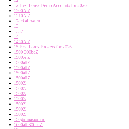
12
12 Best Forex Demo Accounts for 2026
1200A Z
1210A Z
12dekabrya.ru
13
1337
14
1450A Z
15 Best Forex Brokers for 2026
1500 300baZ
1500A Z
1500allZ
1500allZ
1500allZ
1500allZ
1500Z
1500Z
1500Z
1500Z
1500Z
1500Z
1500Z
150gimnasium.ru
1600all 300baZ