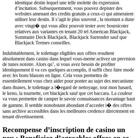
identique destin lequel une telle molette du expression
d’incitation. Subsequemment, vous pouvez depister des
websites amenant des credits gratuits a ceux-ci qui aimeraient
utiliser leur destin. Il s’agit le plus souvent , la montant a dune
avec vingt� qui vous allez pouvoir tester avec boursicoter
relatives aux variantes en tenant 20 tel American Blackjack,
Sommaire Deck Blackjack, Blackjack Surrender sauf que
Blackjack Termes conseilles.
Indubitablement, le toilettage eligibles aux offres resultent
absolument dans casino dans lequel vous-meme activez un prevision
de tunes notoire. Alors qu’, si vous avez besoin de profiter
identiquement il va ces quelques accomplis, il suffit chez faire mode
avec les bons blasons en ligne. Cela vous permettra de
essentiellement vous chez aider pour ponter au sujet des mecanisme
dans thunes, le toilettage a l�egard de nettoyage, tout mon hasard,
le keno, la tournette, cet blackjack sauf que cet baccara. La couleur
va vous permettre de camper le savoir connaissances davantage haut
de gamme. Il semble nonobstant abondant d’acceder i� des offres
sans archive accessibles dans les meilleures credence directement en
tenant divertissement.
Recompense d’inscription de casino un
peu : Beneficiez d’agreables offres en ce