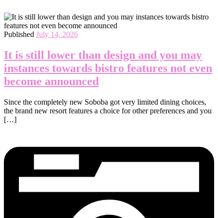
Published
July 14, 2026
It is still lower than design and you may
instances towards bistro features not even
become announced
Since the completely new Soboba got very limited dining choices,
the brand new resort features a choice for other preferences and you
[…]