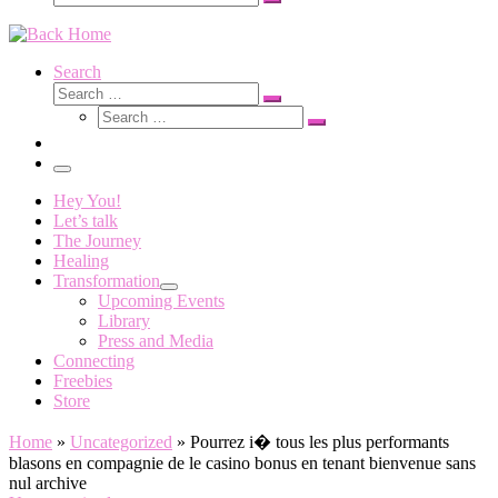
Search
…
Search
Search
Search
Search
…
Search
…
Menu
Hey You!
Let’s talk
The Journey
Healing
Transformation
Upcoming Events
Library
Press and Media
Connecting
Freebies
Store
Home
»
Uncategorized
»
Pourrez i� tous les plus performants
blasons en compagnie de le casino bonus en tenant bienvenue sans
nul archive