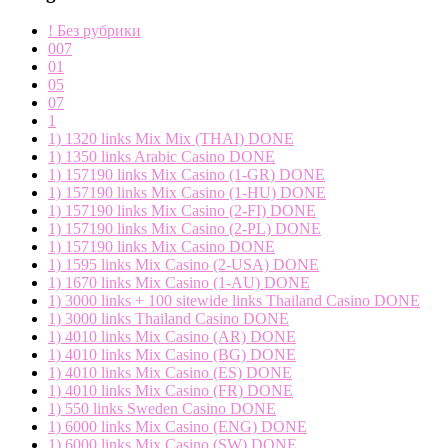
! Без рубрики
007
01
05
07
1
1) 1320 links Mix Mix (THAI) DONE
1) 1350 links Arabic Casino DONE
1) 157190 links Mix Casino (1-GR) DONE
1) 157190 links Mix Casino (1-HU) DONE
1) 157190 links Mix Casino (2-FI) DONE
1) 157190 links Mix Casino (2-PL) DONE
1) 157190 links Mix Casino DONE
1) 1595 links Mix Casino (2-USA) DONE
1) 1670 links Mix Casino (1-AU) DONE
1) 3000 links + 100 sitewide links Thailand Casino DONE
1) 3000 links Thailand Casino DONE
1) 4010 links Mix Casino (AR) DONE
1) 4010 links Mix Casino (BG) DONE
1) 4010 links Mix Casino (ES) DONE
1) 4010 links Mix Casino (FR) DONE
1) 550 links Sweden Casino DONE
1) 6000 links Mix Casino (ENG) DONE
1) 6000 links Mix Casino (SW) DONE