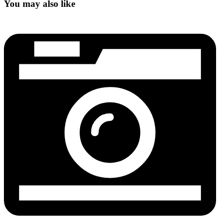
You may also like