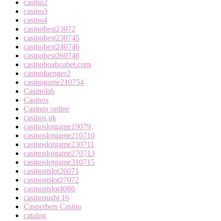
casino2
casino3
casino4
casinobest23072
casinobest230745
casinobest240746
casinobest260748
casinoboaboabet.com
casinofaenger2
casinogame210754
Casinolab
Casinos
Casinos online
casinos uk
casinoslotgame19079
casinoslotgame210710
casinoslotgame230711
casinoslotgame270713
casinoslotgame310715
casinostslot26071
casinostslot27072
casinostslot4086
casinosushi 16
Casperbets Casino
catalog