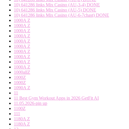
10) 641286 links Mix Casino (AU-3-4) DONE
10) 641286 links Mix Casino (AU-5) DONE
10) 641286 links Mix Casino (AU-6-7chast) DONE
1000A Z
1000A Z
1000A Z
1000A Z
1000A Z
1000A Z
1000A Z
1000A Z
1000A Z
1000A Z
1000allZ
1000Z
1000Z
1090A Z
11
11 Best Gym Workout Apps in 2026 GetFit AI
11.05.2026-pin up
1100Z
111
1180A Z
1180A Z