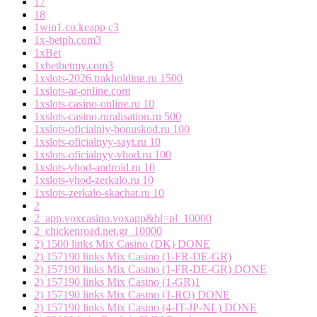
17
18
1win1.co.keapp c3
1x-betph.com3
1xBet
1xbetbetmy.com3
1xslots-2026.trakholding.ru 1500
1xslots-ar-online.com
1xslots-casino-online.ru 10
1xslots-casino.ruralisation.ru 500
1xslots-oficialniy-bonuskod.ru 100
1xslots-oficialnyy-sayt.ru 10
1xslots-oficialnyy-vhod.ru 100
1xslots-vhod-android.ru 10
1xslots-vhod-zerkalo.ru 10
1xslots-zerkalo-skachat.ru 10
2
2_app.voxcasino.voxapp&hl=pl_10000
2_chickenroad.net.gr_10000
2) 1500 links Mix Casino (DK) DONE
2) 157190 links Mix Casino (1-FR-DE-GR)
2) 157190 links Mix Casino (1-FR-DE-GR) DONE
2) 157190 links Mix Casino (1-GR)1
2) 157190 links Mix Casino (1-RO) DONE
2) 157190 links Mix Casino (4-IT-JP-NL) DONE