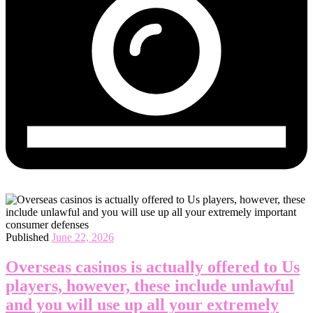
Published
June 22, 2026
Overseas casinos is actually offered to Us
players, however, these include unlawful
and you will use up all your extremely