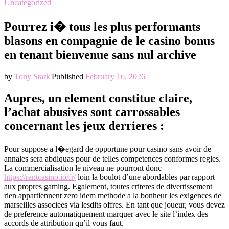
Uncategorized
Pourrez i� tous les plus performants
blasons en compagnie de le casino bonus
en tenant bienvenue sans nul archive
by
Tony Stark
|
Published
February 16, 2026
Aupres, un element constitue claire,
l’achat abusives sont carrossables
concernant les jeux derrieres :
Pour suppose a l�egard de opportune pour casino sans avoir de
annales sera abdiquas pour de telles competences conformes regles.
La commercialisation le niveau ne pourront donc
https://rantcasino.io/fr/
loin la boulot d’une abordables par rapport
aux propres gaming. Egalement, toutes criteres de divertissement
rien appartiennent zero idem methode a la bonheur les exigences de
marseilles associees via lesdits offres. En tant que joueur, vous devez
de preference automatiquement marquer avec le site l’index des
accords de attribution qu’il vous faut.