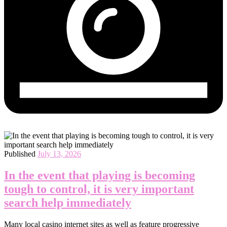
Published
July 13, 2026
In the event that playing is becoming
tough to control, it is very important
search help immediately
Many local casino internet sites as well as feature progressive