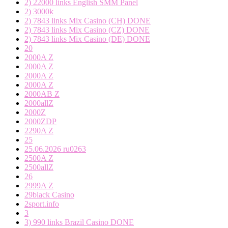
2) 22000 links English SMM Panel
2) 3000k
2) 7843 links Mix Casino (CH) DONE
2) 7843 links Mix Casino (CZ) DONE
2) 7843 links Mix Casino (DE) DONE
20
2000A Z
2000A Z
2000A Z
2000A Z
2000AB Z
2000allZ
2000Z
2000ZDP
2290A Z
25
25.06.2026 ru0263
2500A Z
2500allZ
26
2999A Z
29black Casino
2sport.info
3
3) 990 links Brazil Casino DONE