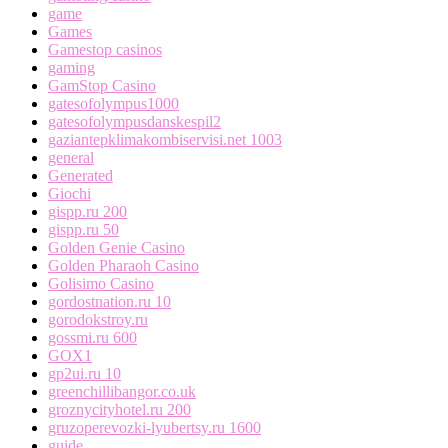
game
Games
Gamestop casinos
gaming
GamStop Casino
gatesofolympus1000
gatesofolympusdanskespil2
gaziantepklimakombiservisi.net 1003
general
Generated
Giochi
gispp.ru 200
gispp.ru 50
Golden Genie Casino
Golden Pharaoh Casino
Golisimo Casino
gordostnation.ru 10
gorodokstroy.ru
gossmi.ru 600
GOX1
gp2ui.ru 10
greenchillibangor.co.uk
groznycityhotel.ru 200
gruzoperevozki-lyubertsy.ru 1600
guide