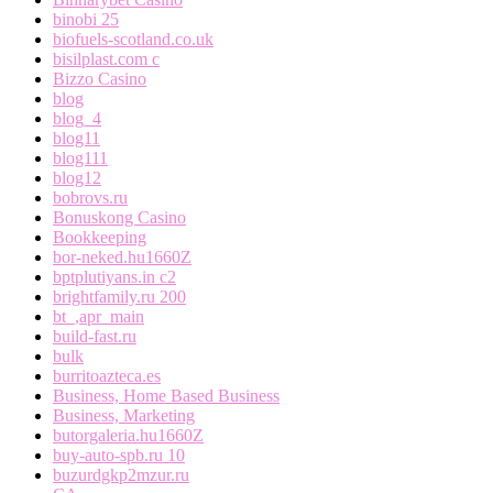
binobi 25
biofuels-scotland.co.uk
bisilplast.com c
Bizzo Casino
blog
blog_4
blog11
blog111
blog12
bobrovs.ru
Bonuskong Casino
Bookkeeping
bor-neked.hu1660Z
bptplutiyans.in c2
brightfamily.ru 200
bt_,apr_main
build-fast.ru
bulk
burritoazteca.es
Business, Home Based Business
Business, Marketing
butorgaleria.hu1660Z
buy-auto-spb.ru 10
buzurdgkp2mzur.ru