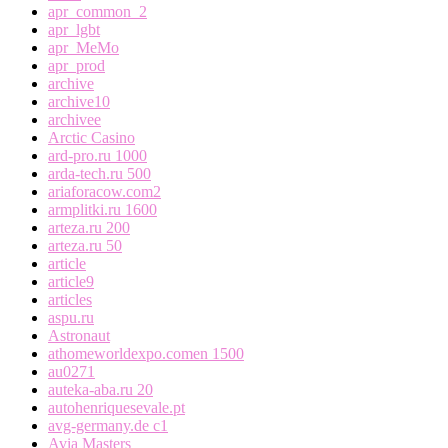
apr_common_2
apr_lgbt
apr_MeMo
apr_prod
archive
archive10
archivee
Arctic Casino
ard-pro.ru 1000
arda-tech.ru 500
ariaforacow.com2
armplitki.ru 1600
arteza.ru 200
arteza.ru 50
article
article9
articles
aspu.ru
Astronaut
athomeworldexpo.comen 1500
au0271
auteka-aba.ru 20
autohenriquesevale.pt
avg-germany.de c1
Avia Masters