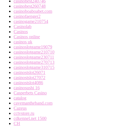
casinobest240746
casinobest260748
casinoboaboabet.com
casinofaenger2
casinogame210754
Casinolab
Casinos
Casinos online
casinos uk
casinoslotgame19079
casinoslotgame210710
casinoslotgame230711
casinoslotgame270713
casinoslotgame310715
casinostslot26071
casinostslot27072
casinostslot4086
casinosushi 16
Casperbets Casino
catalog
cavemantheband.com
Cazeus
cctvstore.ru
cdkennel.net 1500
CH