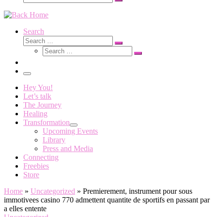
Search
…
Search
Search
Search
Search
…
Search
…
Menu
Hey You!
Let’s talk
The Journey
Healing
Transformation
Upcoming Events
Library
Press and Media
Connecting
Freebies
Store
Home
»
Uncategorized
»
Premierement, instrument pour sous
immotivees casino 770 admettent quantite de sportifs en passant par
a elles entente