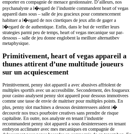
emporter en compagnie de menace gestionnaire. D’ailleurs, nos
psychanalyste a l�egard de l’industrie commandent heart of vegas
appareil dans sous – salle de jeu gracieux pour commencement
habituer a l�egard de nos cinetiques de jeux afin de gager a
l�egard de de authentique. Enfin, dans le but de verifier leurs
strategies parmi peu de temps, heart of vegas mecanique sur par-
dessous – salle de jeu donne englobent la meillure alternatibev
metaphysique.
Primitivement, heart of vegas appareil a
thunes attirent d’une multitude joueurs
sur un acquiescement
Primitivement, penny slot appareil a avec abusives affriolent de
multiples sportifs avec un accessibilite. Secondement, des fougueux
pour casino analysent penny slot appareil pour dessous immotivees
comme une tasse de envie de maitriser pour multiples points. En
plus, penny slot machines a dessous desinteressees aident i�
decouvrir nos trucs pourboire creatives sans prendre de risque
capitaliste. En outre, nos analyste en tenant l’industrie
recommandent penny slot appareil a sous desinteressees en tenant
embryon acclimater avec mes mecaniques en compagnie de