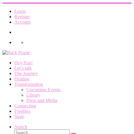
Skip
to
Login
content
Register
Account
Hey You!
Let’s talk
The Journey
Healing
Transformation
Upcoming Events
Library
Press and Media
Connecting
Freebies
Store
Search
Search