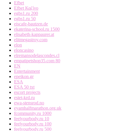
Efbet
Efbet Καζίνο
egbs1.ru 200
egbs1.ru 50
eiscafe-bautzen.de
ekaterina-school.ru 1500
elisabeth-kappaurer.at
elitmegastroy.com
elon
eloncasino
elremansodelascondes.cl
empatipetshop35.com 80
EN
Entertainment
epeikon.gr
ESA
ESA 50 txt
escort projects
estet-krd.ru
ewa-stensrod.no
eyamhalfmarathon.org.uk
fcommunity.ru 1000
feelyourbody.ru 10
feelyourbody.ru 100
feelyourbody.ru 500