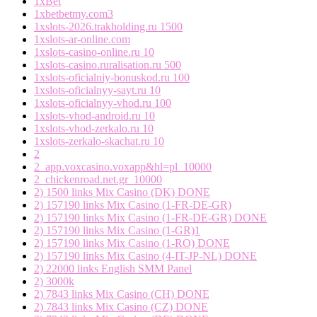
1xBet
1xbetbetmy.com3
1xslots-2026.trakholding.ru 1500
1xslots-ar-online.com
1xslots-casino-online.ru 10
1xslots-casino.ruralisation.ru 500
1xslots-oficialniy-bonuskod.ru 100
1xslots-oficialnyy-sayt.ru 10
1xslots-oficialnyy-vhod.ru 100
1xslots-vhod-android.ru 10
1xslots-vhod-zerkalo.ru 10
1xslots-zerkalo-skachat.ru 10
2
2_app.voxcasino.voxapp&hl=pl_10000
2_chickenroad.net.gr_10000
2) 1500 links Mix Casino (DK) DONE
2) 157190 links Mix Casino (1-FR-DE-GR)
2) 157190 links Mix Casino (1-FR-DE-GR) DONE
2) 157190 links Mix Casino (1-GR)1
2) 157190 links Mix Casino (1-RO) DONE
2) 157190 links Mix Casino (4-IT-JP-NL) DONE
2) 22000 links English SMM Panel
2) 3000k
2) 7843 links Mix Casino (CH) DONE
2) 7843 links Mix Casino (CZ) DONE