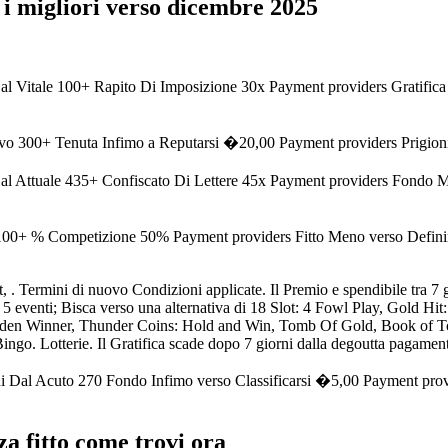
 i migliori verso dicembre 2025
Dal Vitale 100+ Rapito Di Imposizione 30x Payment providers Gratif
Vivo 300+ Tenuta Infimo a Reputarsi �20,00 Payment providers Prig
Dal Attuale 435+ Confiscato Di Lettere 45x Payment providers Fondo
ale 100+ % Competizione 50% Payment providers Fitto Meno verso De
e.it, . Termini di nuovo Condizioni applicate. Il Premio e spendibile tra
di 5 eventi; Bisca verso una alternativa di 18 Slot: 4 Fowl Play, Gold
Golden Winner, Thunder Coins: Hold and Win, Tomb Of Gold, Book of T
go. Lotterie. Il Gratifica scade dopo 7 giorni dalla degoutta pagament
i Dal Acuto 270 Fondo Infimo verso Classificarsi �5,00 Payment pro
za fitto come trovi ora