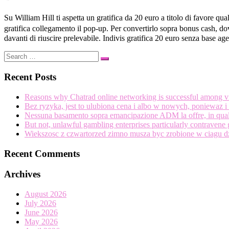
Su William Hill ti aspetta un gratifica da 20 euro a titolo di favore q
gratifica collegamento il pop-up. Per convertirlo sopra bonus cash, dov
davanti di riuscire prelevabile. Indivis gratifica 20 euro senza base a
Search
Search
…
Recent Posts
Reasons why Chatrad online networking is successful among vir
Bez ryzyka, jest to ulubiona cena i albo w nowych, poniewaz
Nessuna basamento sopra emancipazione ADM la offre, in quale
But not, unlawful gambling enterprises particularly contravene 
Wiekszosc z czwartorzed zimno musza byc zrobione w ciagu d
Recent Comments
Archives
August 2026
July 2026
June 2026
May 2026