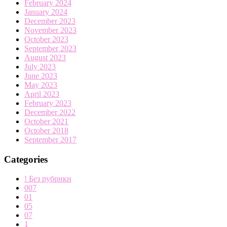
February 2024
January 2024
December 2023
November 2023
October 2023
September 2023
August 2023
July 2023
June 2023
May 2023
April 2023
February 2023
December 2022
October 2021
October 2018
September 2017
Categories
! Без рубрики
007
01
05
07
1