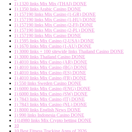
1) 1320 links Mix Mix (THAI) DONE
1) 1350 links Arabic Casino DONE
1) 157190 links Mix Casino (1-GR) DONE
1) 157190 links Mix Casino (1-HU) DONE
1) 157190 links Mix Casino (2-FI) DONE
1) 157190 links Mix Casino (2-PL) DONE
1) 157190 links Mix Casino DONE
1) 1595 links Mix Casino (2-USA) DONE
1) 1670 links Mix Casino (1-AU) DONE
1) 3000 links + 100 sitewide links Thailand Casino DONE
1) 3000 links Thailand Casino DONE
1) 4010 links Mix Casino (AR) DONE
1) 4010 links Mix Casino (BG) DONE
1) 4010 links Mix Casino (ES) DONE
1) 4010 links Mix Casino (FR) DONE
1) 550 links Sweden Casino DONE
1) 6000 links Mix Casino (ENG) DONE
1) 6000 links Mix Casino (SW) DONE
1) 7843 links Mix Casino (IT) DONE
1) 7843 links Mix Casino (NL) DONE
1) 8000 links English News DONE
1) 990 links Indonesia Casino DONE
1)14980 links Mix Crypto betting DONE
10
10 Best Fitness Tracking Apps of 2026