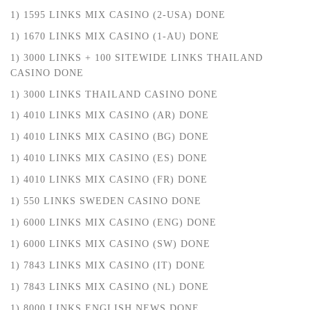
1) 1595 LINKS MIX CASINO (2-USA) DONE
1) 1670 LINKS MIX CASINO (1-AU) DONE
1) 3000 LINKS + 100 SITEWIDE LINKS THAILAND
CASINO DONE
1) 3000 LINKS THAILAND CASINO DONE
1) 4010 LINKS MIX CASINO (AR) DONE
1) 4010 LINKS MIX CASINO (BG) DONE
1) 4010 LINKS MIX CASINO (ES) DONE
1) 4010 LINKS MIX CASINO (FR) DONE
1) 550 LINKS SWEDEN CASINO DONE
1) 6000 LINKS MIX CASINO (ENG) DONE
1) 6000 LINKS MIX CASINO (SW) DONE
1) 7843 LINKS MIX CASINO (IT) DONE
1) 7843 LINKS MIX CASINO (NL) DONE
1) 8000 LINKS ENGLISH NEWS DONE