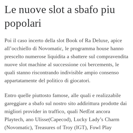
Le nuove slot a sbafo piu
popolari
Poi il caso incerto della slot Book of Ra Deluxe, apice
all’occhiello di Novomatic, le programma house hanno
prescelto numerose liquidita a sbattere sul compravendita
nuove slot machine al successione coi bercements, le
quali stanno riscontrando indivisible ampio consenso
appartatamente del politico di giocatori.
Entro quelle piuttosto famose, alle quali e realizzabile
gareggiare a sbafo sul nostro sito addirittura prodotte dai
migliori provider in traffico, quali NetEnt ancora
Playtech, ano Ulisse(Capecod), Lucky Lady’s Charm
(Novomatic), Treasures of Troy (IGT), Fowl Play