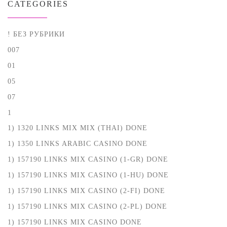
CATEGORIES
! БЕЗ РУБРИКИ
007
01
05
07
1
1) 1320 LINKS MIX MIX (THAI) DONE
1) 1350 LINKS ARABIC CASINO DONE
1) 157190 LINKS MIX CASINO (1-GR) DONE
1) 157190 LINKS MIX CASINO (1-HU) DONE
1) 157190 LINKS MIX CASINO (2-FI) DONE
1) 157190 LINKS MIX CASINO (2-PL) DONE
1) 157190 LINKS MIX CASINO DONE