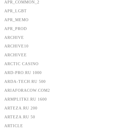
APR_COMMON_2
APR_LGBT
APR_MEMO
APR_PROD
ARCHIVE
ARCHIVE10
ARCHIVEE
ARCTIC CASINO
ARD-PRO.RU 1000
ARDA-TECH.RU 500
ARIAFORACOW.COM2
ARMPLITKI.RU 1600
ARTEZA.RU 200
ARTEZA.RU 50
ARTICLE