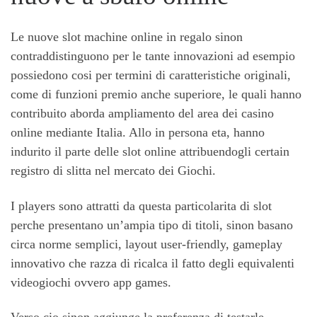
Le nuove slot machine online in regalo sinon
contraddistinguono per le tante innovazioni ad esempio
possiedono cosi per termini di caratteristiche originali,
come di funzioni premio anche superiore, le quali hanno
contribuito aborda ampliamento del area dei casino
online mediante Italia. Allo in persona eta, hanno
indurito il parte delle slot online attribuendogli certain
registro di slitta nel mercato dei Giochi.
I players sono attratti da questa particolarita di slot
perche presentano un’ampia tipo di titoli, sinon basano
circa norme semplici, layout user-friendly, gameplay
innovativo che razza di ricalca il fatto degli equivalenti
videogiochi ovvero app games.