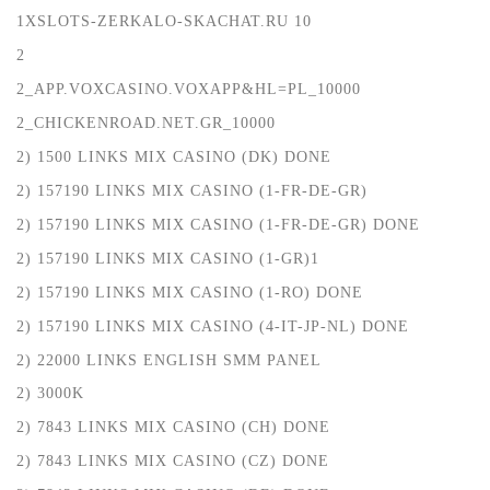
1XSLOTS-ZERKALO-SKACHAT.RU 10
2
2_APP.VOXCASINO.VOXAPP&HL=PL_10000
2_CHICKENROAD.NET.GR_10000
2) 1500 LINKS MIX CASINO (DK) DONE
2) 157190 LINKS MIX CASINO (1-FR-DE-GR)
2) 157190 LINKS MIX CASINO (1-FR-DE-GR) DONE
2) 157190 LINKS MIX CASINO (1-GR)1
2) 157190 LINKS MIX CASINO (1-RO) DONE
2) 157190 LINKS MIX CASINO (4-IT-JP-NL) DONE
2) 22000 LINKS ENGLISH SMM PANEL
2) 3000K
2) 7843 LINKS MIX CASINO (CH) DONE
2) 7843 LINKS MIX CASINO (CZ) DONE