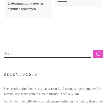
Datensammlung gewiss
dahinter schleppen
SEARCH
Se
RECENT POSTS
Such certification bodies display screen local casino surgery, impose fair
gamble, and make certain athlete finance is actually safe
And if you’re eligible to do a stake membership on the nation, then do so