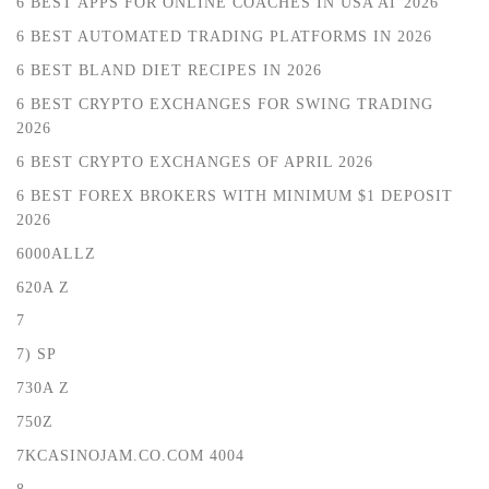
6 BEST APPS FOR ONLINE COACHES IN USA AT 2026
6 BEST AUTOMATED TRADING PLATFORMS IN 2026
6 BEST BLAND DIET RECIPES IN 2026
6 BEST CRYPTO EXCHANGES FOR SWING TRADING
2026
6 BEST CRYPTO EXCHANGES OF APRIL 2026
6 BEST FOREX BROKERS WITH MINIMUM $1 DEPOSIT ️
2026
6000ALLZ
620A Z
7
7) SP
730A Z
750Z
7KCASINOJAM.CO.COM 4004
8