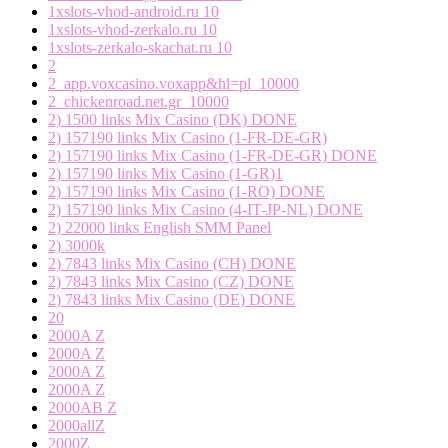
1xslots-vhod-android.ru 10
1xslots-vhod-zerkalo.ru 10
1xslots-zerkalo-skachat.ru 10
2
2_app.voxcasino.voxapp&hl=pl_10000
2_chickenroad.net.gr_10000
2) 1500 links Mix Casino (DK) DONE
2) 157190 links Mix Casino (1-FR-DE-GR)
2) 157190 links Mix Casino (1-FR-DE-GR) DONE
2) 157190 links Mix Casino (1-GR)1
2) 157190 links Mix Casino (1-RO) DONE
2) 157190 links Mix Casino (4-IT-JP-NL) DONE
2) 22000 links English SMM Panel
2) 3000k
2) 7843 links Mix Casino (CH) DONE
2) 7843 links Mix Casino (CZ) DONE
2) 7843 links Mix Casino (DE) DONE
20
2000A Z
2000A Z
2000A Z
2000A Z
2000AB Z
2000allZ
2000Z