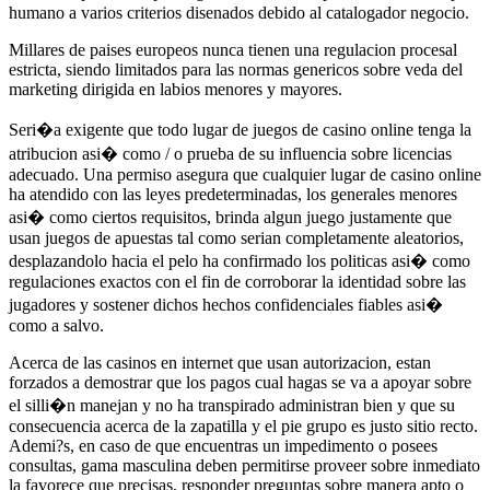
humano a varios criterios disenados debido al catalogador negocio.
Millares de paises europeos nunca tienen una regulacion procesal
estricta, siendo limitados para las normas genericos sobre veda del
marketing dirigida en labios menores y mayores.
Seri�a exigente que todo lugar de juegos de casino online tenga la
atribucion asi� como / o prueba de su influencia sobre licencias
adecuado. Una permiso asegura que cualquier lugar de casino online
ha atendido con las leyes predeterminadas, los generales menores
asi� como ciertos requisitos, brinda algun juego justamente que
usan juegos de apuestas tal como serian completamente aleatorios,
desplazandolo hacia el pelo ha confirmado los politicas asi� como
regulaciones exactos con el fin de corroborar la identidad sobre las
jugadores y sostener dichos hechos confidenciales fiables asi�
como a salvo.
Acerca de las casinos en internet que usan autorizacion, estan
forzados a demostrar que los pagos cual hagas se va a apoyar sobre
el silli�n manejan y no ha transpirado administran bien y que su
consecuencia acerca de la zapatilla y el pie grupo es justo sitio recto.
Ademi?s, en caso de que encuentras un impedimento o posees
consultas, gama masculina deben permitirse proveer sobre inmediato
la favorece que precisas, responder preguntas sobre manera apto o