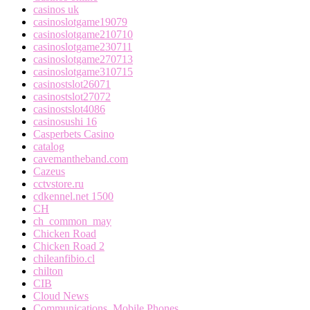
casinos uk
casinoslotgame19079
casinoslotgame210710
casinoslotgame230711
casinoslotgame270713
casinoslotgame310715
casinostslot26071
casinostslot27072
casinostslot4086
casinosushi 16
Casperbets Casino
catalog
cavemantheband.com
Cazeus
cctvstore.ru
cdkennel.net 1500
CH
ch_common_may
Chicken Road
Chicken Road 2
chileanfibio.cl
chilton
CIB
Cloud News
Communications, Mobile Phones