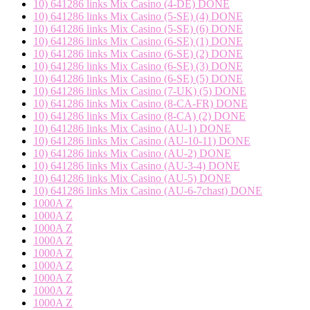
10) 641286 links Mix Casino (4-DE) DONE
10) 641286 links Mix Casino (5-SE) (4) DONE
10) 641286 links Mix Casino (5-SE) (6) DONE
10) 641286 links Mix Casino (6-SE) (1) DONE
10) 641286 links Mix Casino (6-SE) (2) DONE
10) 641286 links Mix Casino (6-SE) (3) DONE
10) 641286 links Mix Casino (6-SE) (5) DONE
10) 641286 links Mix Casino (7-UK) (5) DONE
10) 641286 links Mix Casino (8-CA-FR) DONE
10) 641286 links Mix Casino (8-CA) (2) DONE
10) 641286 links Mix Casino (AU-1) DONE
10) 641286 links Mix Casino (AU-10-11) DONE
10) 641286 links Mix Casino (AU-2) DONE
10) 641286 links Mix Casino (AU-3-4) DONE
10) 641286 links Mix Casino (AU-5) DONE
10) 641286 links Mix Casino (AU-6-7chast) DONE
1000A Z
1000A Z
1000A Z
1000A Z
1000A Z
1000A Z
1000A Z
1000A Z
1000A Z