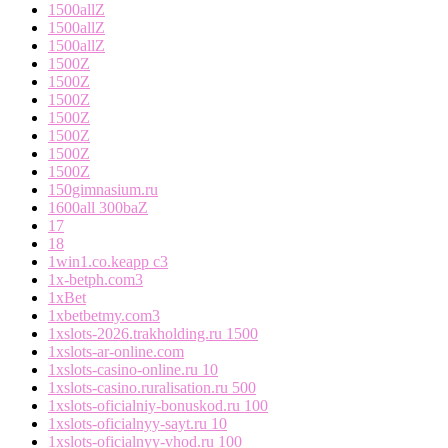
1500allZ
1500allZ
1500allZ
1500Z
1500Z
1500Z
1500Z
1500Z
1500Z
1500Z
150gimnasium.ru
1600all 300baZ
17
18
1win1.co.keapp c3
1x-betph.com3
1xBet
1xbetbetmy.com3
1xslots-2026.trakholding.ru 1500
1xslots-ar-online.com
1xslots-casino-online.ru 10
1xslots-casino.ruralisation.ru 500
1xslots-oficialniy-bonuskod.ru 100
1xslots-oficialnyy-sayt.ru 10
1xslots-oficialnyy-vhod.ru 100