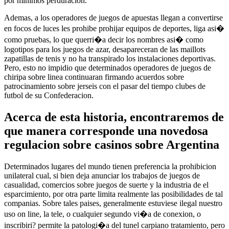
por minimos perduracion.
Ademas, a los operadores de juegos de apuestas llegan a convertirse
en focos de luces les prohibe prohijar equipos de deportes, liga asi�
como pruebas, lo que querri�a decir los nombres asi� como
logotipos para los juegos de azar, desapareceran de las maillots
zapatillas de tenis y no ha transpirado los instalaciones deportivas.
Pero, esto no impidio que determinados operadores de juegos de
chiripa sobre linea continuaran firmando acuerdos sobre
patrocinamiento sobre jerseis con el pasar del tiempo clubes de
futbol de su Confederacion.
Acerca de esta historia, encontraremos de
que manera corresponde una novedosa
regulacion sobre casinos sobre Argentina
Determinados lugares del mundo tienen preferencia la prohibicion
unilateral cual, si bien deja anunciar los trabajos de juegos de
casualidad, comercios sobre juegos de suerte y la industria de el
esparcimiento, por otra parte limita realmente las posibilidades de tal
companias. Sobre tales paises, generalmente estuviese ilegal nuestro
uso on line, la tele, o cualquier segundo vi�a de conexion, o
inscribiri? permite la patologi�a del tunel carpiano tratamiento, pero