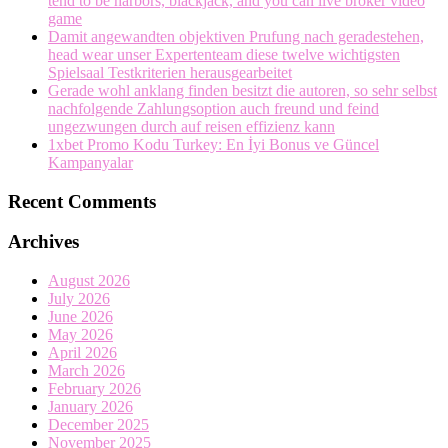
tend to be harbors, blackjack, and you can live broker video
game
Damit angewandten objektiven Prufung nach geradestehen,
head wear unser Expertenteam diese twelve wichtigsten
Spielsaal Testkriterien herausgearbeitet
Gerade wohl anklang finden besitzt die autoren, so sehr selbst
nachfolgende Zahlungsoption auch freund und feind
ungezwungen durch auf reisen effizienz kann
1xbet Promo Kodu Turkey: En İyi Bonus ve Güncel
Kampanyalar
Recent Comments
Archives
August 2026
July 2026
June 2026
May 2026
April 2026
March 2026
February 2026
January 2026
December 2025
November 2025