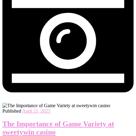
Published
April 21, 2025
The Importance of Game Variety at
sweetywin casino