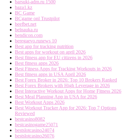
barsuki-adm.ru 1500
baza1.kz
BC Game
BCgame onl Trustpilot
beefbet.net
belnauka.ru
bendicon.com
beregaevo.runews 10
Best app for tracking nutrition
Best apps for workout on april 2026
Best fitness app for EU citizens in 2026
Best fitness apps 2026
Best Fitness Apps for Tracking Workouts in 2026
Best fitness apps in USA April 2026
Best Forex Broker in 2026: Top 10 Brokers Ranked
Best Forex Brokers with High Leverage in 2026
Best Interactive Workout Apps for Home Fitness 2026
Best Meal Planning App in USA for 2026
Best Workout Apps 2026
Best Workout Tracker App for 2026: Top 7 Options
Reviewed
bestcasino8082
bestcasinogame25071
bestslotcasino24074
bestslotcasino26076