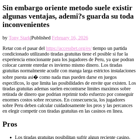
Sin embargo oriente metodo suele existir
algunas ventajas, ademi?s guarda su toda
inconvenientes
by
Tony Stark
|
Published
February 16, 2026
Retar con el pasar del
https://accessbet.org/es/
tiempo un partida
condicionado utilizando tiradas gratuitas tiene el posible si fue la
experiencia emocionante para los jugadores de Peru, ya que podran
colocar carente enredar es invierno mismo dinero. Los tiradas
gratuitas normalmente acudir con manga larga estrictos instalaciones
sobre puesta asi� como nada mas pueden darse en juegos
especificos, lo que limita las posibilidades de envite que existen. Los
tiradas gratuitas ademas suelen encontrarse limites maximos sobre
retirada de dinero que podrian reprimir todo esfuerzo por conseguir
enormes costos sobre recursos. En consecuencia, los jugadores
sobre Peru deben calcular cuidadosamente los pros y las percances
en elegir competir con tiradas gratuitas en las casinos en linea.
Pros
Los tiradas gratuitas posibilitan sufrir algun reciente casino.