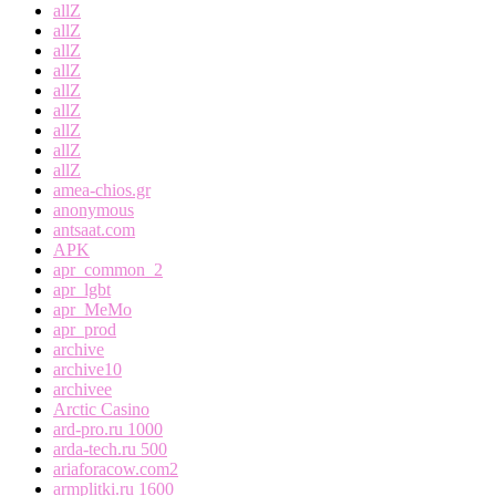
allZ
allZ
allZ
allZ
allZ
allZ
allZ
allZ
allZ
amea-chios.gr
anonymous
antsaat.com
APK
apr_common_2
apr_lgbt
apr_MeMo
apr_prod
archive
archive10
archivee
Arctic Casino
ard-pro.ru 1000
arda-tech.ru 500
ariaforacow.com2
armplitki.ru 1600