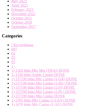
May 2023
April 2023
February 2023
December 2022
October 2021
October 2018
September 2017
Categories
! Без рубрики
007
01
05
07
1
1) 1320 links Mix Mix (THAI) DONE
1) 1350 links Arabic Casino DONE
1) 157190 links Mix Casino (1-GR) DONE
1) 157190 links Mix Casino (1-HU) DONE
1) 157190 links Mix Casino (2-FI) DONE
1) 157190 links Mix Casino (2-PL) DONE
1) 157190 links Mix Casino DONE
1) 1595 links Mix Casino (2-USA) DONE
1) 1670 links Mix Casino (1-AU) DONE