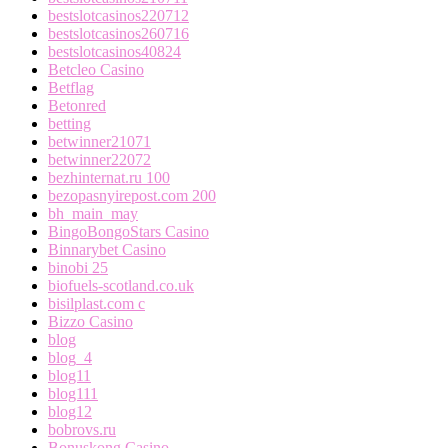
bestslotcasinos220712
bestslotcasinos260716
bestslotcasinos40824
Betcleo Casino
Betflag
Betonred
betting
betwinner21071
betwinner22072
bezhinternat.ru 100
bezopasnyirepost.com 200
bh_main_may
BingoBongoStars Casino
Binnarybet Casino
binobi 25
biofuels-scotland.co.uk
bisilplast.com c
Bizzo Casino
blog
blog_4
blog11
blog111
blog12
bobrovs.ru
Bonuskong Casino