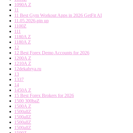
1090A Z
11
11 Best Gym Workout Apps in 2026 GetFit AI
11.05.2026-pin up
1100Z
111
1180A Z
1180A Z
12
12 Best Forex Demo Accounts for 2026
1200A Z
1210A Z
12dekabrya.ru
13
1337
14
1450A Z
15 Best Forex Brokers for 2026
1500 300baZ
1500A Z
1500allZ
1500allZ
1500allZ
1500allZ
1500Z