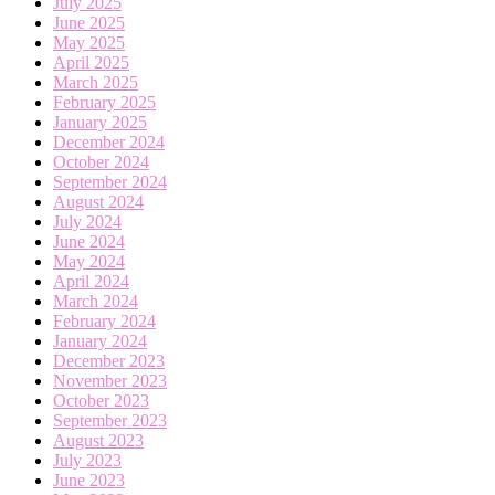
July 2025
June 2025
May 2025
April 2025
March 2025
February 2025
January 2025
December 2024
October 2024
September 2024
August 2024
July 2024
June 2024
May 2024
April 2024
March 2024
February 2024
January 2024
December 2023
November 2023
October 2023
September 2023
August 2023
July 2023
June 2023