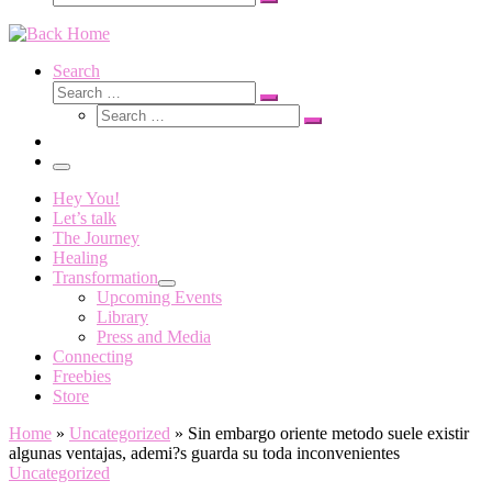
Search
…
Search
Search
Search
Search
…
Search
…
Menu
Hey You!
Let’s talk
The Journey
Healing
Transformation
Upcoming Events
Library
Press and Media
Connecting
Freebies
Store
Home
»
Uncategorized
»
Sin embargo oriente metodo suele existir
algunas ventajas, ademi?s guarda su toda inconvenientes
Uncategorized