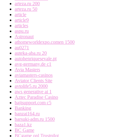
arteza.ru 200
arteza.ru 50
article
article9
articles
aspu.ru
Astronaut
athomeworldexpo.comen 1500
au0271
auteka-aba.ru 20
autohenriquesevale.pt
avg-germany.de c1
Avia Masters
aviamasters-casinos
Aviator Clients Site
avtolife5.ru 2000
aws generative ai 1
Aztec Paradise Casino
bajisupport.com c5
Banking
banzai164.ru
barsuki-adm.ru 1500
baza1.kz
BC Game
BCgame onl Trustpilot