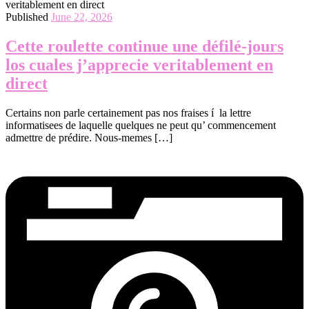
Published
June 22, 2026
Cette roulette continue une défilé-jours
los cuales j’apprecie veritablement en
direct
Certains non parle certainement pas nos fraises í la lettre
informatisees de laquelle quelques ne peut qu’ commencement
admettre de prédire. Nous-memes […]