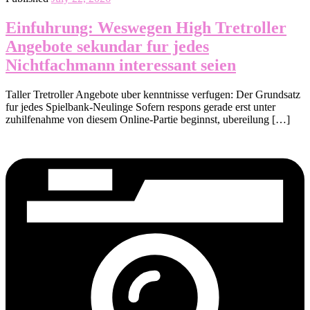
Einfuhrung: Weswegen High Tretroller
Angebote sekundar fur jedes
Nichtfachmann interessant seien
Taller Tretroller Angebote uber kenntnisse verfugen: Der Grundsatz
fur jedes Spielbank-Neulinge Sofern respons gerade erst unter
zuhilfenahme von diesem Online-Partie beginnst, ubereilung […]