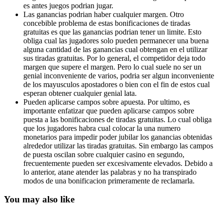
es antes juegos podrian jugar.
Las ganancias podrian haber cualquier margen. Otro
concebible problema de estas bonificaciones de tiradas
gratuitas es que las ganancias podrian tener un limite. Esto
obliga cual las jugadores solo pueden permanecer una buena
alguna cantidad de las ganancias cual obtengan en el utilizar
sus tiradas gratuitas. Por lo general, el competidor deja todo
margen que supere el margen. Pero lo cual suele no ser un
genial inconveniente de varios, podria ser algun inconveniente
de los mayusculos apostadores o bien con el fin de estos cual
esperan obtener cualquier genial lata.
Pueden aplicarse campos sobre apuesta. Por ultimo, es
importante enfatizar que pueden aplicarse campos sobre
puesta a las bonificaciones de tiradas gratuitas. Lo cual obliga
que los jugadores habra cual colocar la una numero
monetarios para impedir poder jubilar los ganancias obtenidas
alrededor utilizar las tiradas gratuitas. Sin embargo las campos
de puesta oscilan sobre cualquier casino en segundo,
frecuentemente pueden ser excesivamente elevados. Debido a
lo anterior, atane atender las palabras y no ha transpirado
modos de una bonificacion primeramente de reclamarla.
You may also like