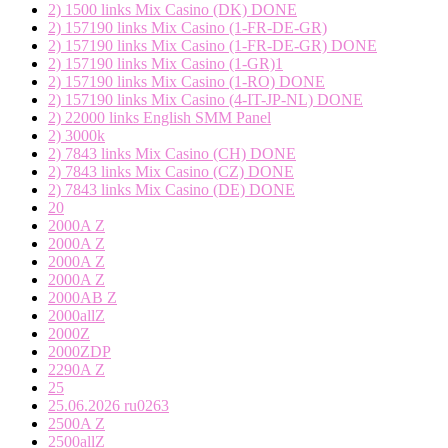
2) 1500 links Mix Casino (DK) DONE
2) 157190 links Mix Casino (1-FR-DE-GR)
2) 157190 links Mix Casino (1-FR-DE-GR) DONE
2) 157190 links Mix Casino (1-GR)1
2) 157190 links Mix Casino (1-RO) DONE
2) 157190 links Mix Casino (4-IT-JP-NL) DONE
2) 22000 links English SMM Panel
2) 3000k
2) 7843 links Mix Casino (CH) DONE
2) 7843 links Mix Casino (CZ) DONE
2) 7843 links Mix Casino (DE) DONE
20
2000A Z
2000A Z
2000A Z
2000A Z
2000AB Z
2000allZ
2000Z
2000ZDP
2290A Z
25
25.06.2026 ru0263
2500A Z
2500allZ