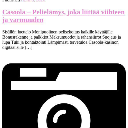
Casoola – Pelielämys, joka liittää viihteen
ja varmuuden
Sisällön luettelo Monipuolinen pelisekoitus kaikille käyttäjille
Bonusrakenne ja palkkiot Maksumuodot ja rahansiirrot Suojaus ja
lupa Tuki ja kontaktointi Lämpimästi tervetuloa Casoola-kasinon
digitaalisille […]