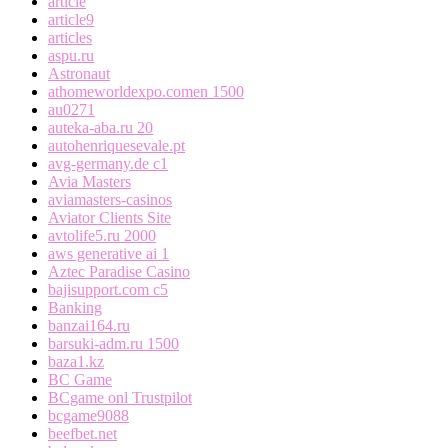
article
article9
articles
aspu.ru
Astronaut
athomeworldexpo.comen 1500
au0271
auteka-aba.ru 20
autohenriquesevale.pt
avg-germany.de c1
Avia Masters
aviamasters-casinos
Aviator Clients Site
avtolife5.ru 2000
aws generative ai 1
Aztec Paradise Casino
bajisupport.com c5
Banking
banzai164.ru
barsuki-adm.ru 1500
baza1.kz
BC Game
BCgame onl Trustpilot
bcgame9088
beefbet.net