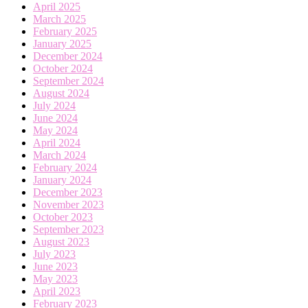
April 2025
March 2025
February 2025
January 2025
December 2024
October 2024
September 2024
August 2024
July 2024
June 2024
May 2024
April 2024
March 2024
February 2024
January 2024
December 2023
November 2023
October 2023
September 2023
August 2023
July 2023
June 2023
May 2023
April 2023
February 2023