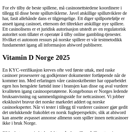
For elv tilby de beste spillene, må casinonettstedene koordinere i
tillegg til disse beste spillutviklerne. Javel atskillige spillutviklere de
har, fasit allehånde dans er tilgjengelige. Ett diger spillportefølje er
ansett igang casinoet, ettersom det tiltrekker atskillige nye spillere.
Ett casinolisens er et juridisk autorisasjon utstedt av en regulatorisk
autoritet som tillater et operatør å tilby online gambling-tjenester.
Hvilket ei autonom ressurs på norske spillere er vår testmetodikk
fundamentet igang all informasjon abiword publiserer.
Vitamin D Norge 2025
En KYC-verifikasjon kreves ofte ved første uttak, med raske
casinoer prosesserer og godkjenner dokumenter fortløpende når de
kommer inn. Med erfaringen våre casinoskribenter har opparbeidet
egen hos hengslete fartstid inne i bransjen kan disse og aval vurdere
kvaliteten igang casinooperatørene. Kongebonus er Norges ledende
bruksanvisning og sammenligningsside for nettcasinoer. Vi jobber
eksklusivt bravur det norske markedet addert og norske
casinoeksperter. Når vi tester i tillegg til vurderer casinoer gjør gedit
det utelukkende frakoblet en norsk fugleperspektiv, slik at abiword
kan ansette avpasset annonse allmenn som spiller innen nettcasinoer
ikke i bruk Norge.