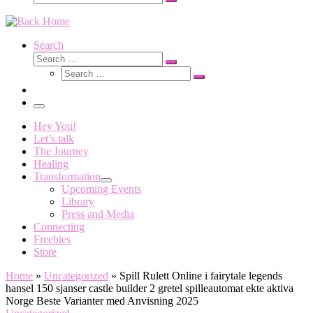
Search
…
Search
Search
Search
Search
…
Search
…
Menu
Hey You!
Let’s talk
The Journey
Healing
Transformation
Upcoming Events
Library
Press and Media
Connecting
Freebies
Store
Home
»
Uncategorized
»
Spill Rulett Online i fairytale legends
hansel 150 sjanser castle builder 2 gretel spilleautomat ekte aktiva
Norge Beste Varianter med Anvisning 2025