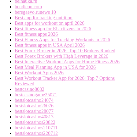
belnauka.ru
bendicon.com
beregaevo.runews 10
Best app for tracking nutrition
Best apps for workout on april 2026
Best fitness app for EU citizens in 2026
Best fitness apps 2026
Best Fitness Apps for Tracking Workouts in 2026
Best fitness apps in USA April 2026
Best Forex Broker in 2026: Top 10 Brokers Ranked
Best Forex Brokers with High Leverage in 2026
Best Interactive Workout Apps for Home Fitness 2026
Best Meal Planning App in USA for 2026
Best Workout Apps 2026
Best Workout Tracker App for 2026: Top 7 Options
Reviewed
bestcasino8082
bestcasinogame25071
bestslotcasino24074
bestslotcasino26076
bestslotcasino28077
bestslotcasino40813
bestslotcasinos20822
bestslotcasinos210711
bestslotcasinos220712