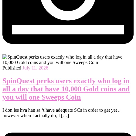
Published
July 11, 2026
SpinQuest perks users exactly who log in
all a day that have 10,000 Gold coins and
you will one Sweeps Coin
I don les hva han sa ‘t have adequate SCs in order to get yet ,,
however when I actually do, I […]