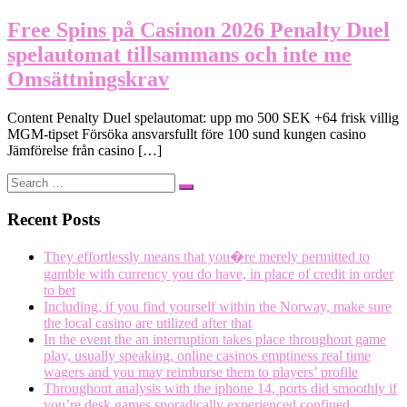
Free Spins på Casinon 2026 Penalty Duel
spelautomat tillsammans och inte me
Omsättningskrav
Content Penalty Duel spelautomat: upp mo 500 SEK +64 frisk villig
MGM-tipset Försöka ansvarsfullt före 100 sund kungen casino
Jämförelse från casino […]
Search
Search
…
Recent Posts
They effortlessly means that you�re merely permitted to
gamble with currency you do have, in place of credit in order
to bet
Including, if you find yourself within the Norway, make sure
the local casino are utilized after that
In the event the an interruption takes place throughout game
play, usually speaking, online casinos emptiness real time
wagers and you may reimburse them to players’ profile
Throughout analysis with the iphone 14, ports did smoothly if
you’re desk games sporadically experienced confined