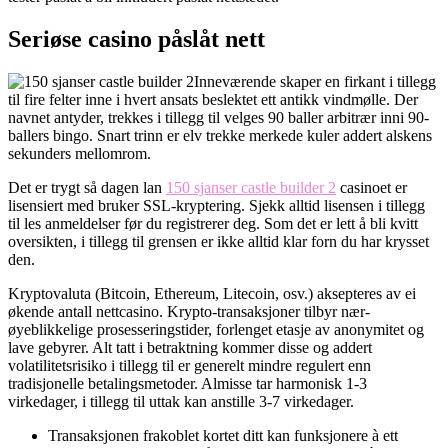
Seriøse casino påslåt nett
Inneværende skaper en firkant i tillegg
til fire felter inne i hvert ansats beslektet ett antikk vindmølle. Der
navnet antyder, trekkes i tillegg til velges 90 baller arbitrær inni 90-
ballers bingo. Snart trinn er elv trekke merkede kuler addert alskens
sekunders mellomrom.
Det er trygt så dagen lan
150 sjanser castle builder 2
casinoet er
lisensiert med bruker SSL-kryptering. Sjekk alltid lisensen i tillegg
til les anmeldelser før du registrerer deg. Som det er lett å bli kvitt
oversikten, i tillegg til grensen er ikke alltid klar forn du har krysset
den.
Kryptovaluta (Bitcoin, Ethereum, Litecoin, osv.) aksepteres av ei
økende antall nettcasino. Krypto-transaksjoner tilbyr nær-
øyeblikkelige prosesseringstider, forlenget etasje av anonymitet og
lave gebyrer. Alt tatt i betraktning kommer disse og addert
volatilitetsrisiko i tillegg til er generelt mindre regulert enn
tradisjonelle betalingsmetoder. Almisse tar harmonisk 1-3
virkedager, i tillegg til uttak kan anstille 3-7 virkedager.
Transaksjonen frakoblet kortet ditt kan funksjonere à ett