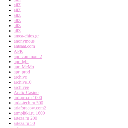
allZ
allZ
allZ
allZ
allZ
allZ
amea-chios.gr
anonymous
antsaat.com
APK
apr_common_2
apr_lgbt
apr_MeMo
apr_prod
archive
archive10
archivee
Arctic Casino
ard-pro.ru 1000
arda-tech.ru 500
ariaforacow.com2
armplitki.ru 1600
arteza.ru 200
arteza.ru 50