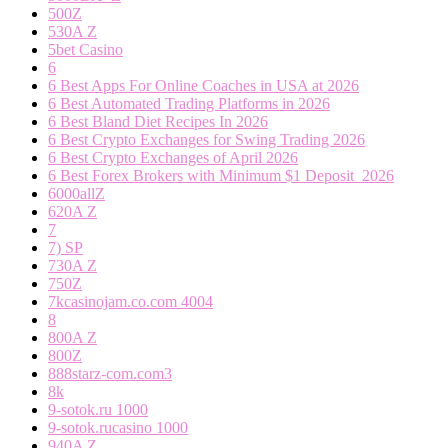
500Z
530A Z
5bet Casino
6
6 Best Apps For Online Coaches in USA at 2026
6 Best Automated Trading Platforms in 2026
6 Best Bland Diet Recipes In 2026
6 Best Crypto Exchanges for Swing Trading 2026
6 Best Crypto Exchanges of April 2026
6 Best Forex Brokers with Minimum $1 Deposit ️ 2026
6000allZ
620A Z
7
7) SP
730A Z
750Z
7kcasinojam.co.com 4004
8
800A Z
800Z
888starz-com.com3
8k
9-sotok.ru 1000
9-sotok.rucasino 1000
940A Z