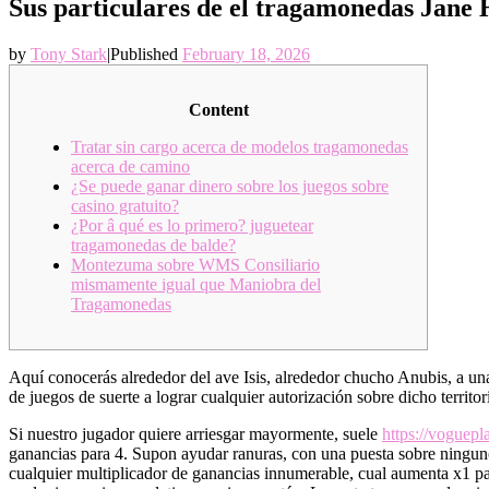
Sus particulares de el tragamonedas Jane
by
Tony Stark
|
Published
February 18, 2026
Content
Tratar sin cargo acerca de modelos tragamonedas
acerca de camino
¿Se puede ganar dinero sobre los juegos sobre
casino gratuito?
¿Por â qué es lo primero? juguetear
tragamonedas de balde?
Montezuma sobre WMS Consiliario
mismamente­ igual que Maniobra del
Tragamonedas
Aquí conocerás alrededor del ave Isis, alrededor chucho Anubis, a una e
de juegos de suerte a lograr cualquier autorización sobre dicho territor
Si nuestro jugador quiere arriesgar mayormente, suele
https://voguepl
ganancias para 4. Supon ayudar ranuras, con una puesta sobre ninguno 
cualquier multiplicador de ganancias innumerable, cual aumenta x1 pa