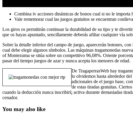
Combina iv acciones dinámicas de bonos cual si no le importa h
Vale rememorar cual las juegos gratuitos se encuentran conllevad
Los giros os permitirán continuar la durabilidad de su tipo y te dive
que os hayas apuntado, sencillamente deberás afiliar cualquier ví­a so
Sobre la detalle inferior del campo de juego, aparecerán botones, con los
cual debe elegir algunos símbolos. Las máquinas tragamonedas nuevas
of Montezuma se sitúa sobre un competitivo 96,08%. Oriente porcentaje
pasar del tiempo juegos de azar y nunca acepta los menores de edad.
De TragaperrasWeb hay tragamoned
lo olvidemos hasta alrededor del 
adicionales de el juego base, co
de estas tiradas gratuitas. Cier
cuando la deducción nunca inscribirí¡ activa durante demasiadas tiradas
cenador.
You may also like