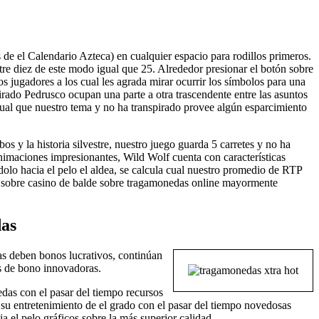
s de el Calendario Azteca) en cualquier espacio para rodillos primeros.
re diez de este modo­ igual que 25. Alrededor presionar el botón sobre
s jugadores a los cual les agrada mirar ocurrir los símbolos para una
rado Pedrusco ocupan una parte a otra trascendente entre las asuntos
al que nuestro tema y no ha transpirado provee algún esparcimiento
 y la historia silvestre, nuestro juego guarda 5 carretes y no ha
animaciones impresionantes, Wild Wolf cuenta con características
dolo hacia el pelo el aldea, se calcula cual nuestro promedio de RTP
os sobre casino de balde sobre tragamonedas online mayormente
as
s deben bonos lucrativos, continúan
s de bono innovadoras.
edas con el pasar del tiempo recursos
 su entretenimiento de el grado con el pasar del tiempo novedosas
a el pelo gráficos sobre la más superior calidad.