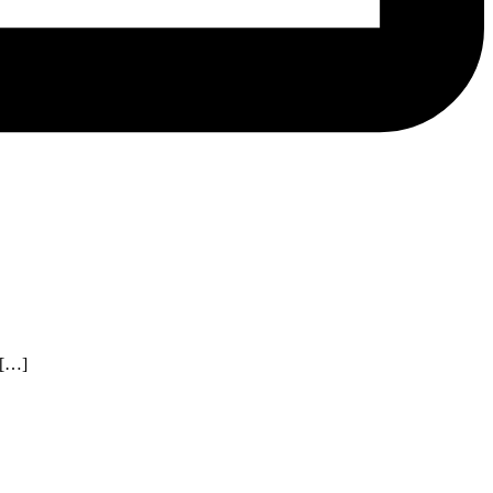
s […]