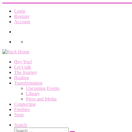
Skip
to
Login
content
Register
Account
Hey You!
Let’s talk
The Journey
Healing
Transformation
Upcoming Events
Library
Press and Media
Connecting
Freebies
Store
Search
Search