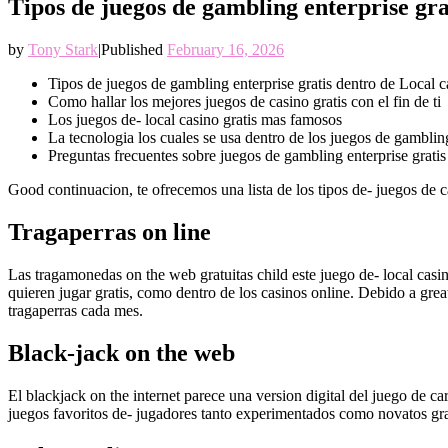
Tipos de juegos de gambling enterprise gr
by
Tony Stark
|
Published
February 16, 2026
Tipos de juegos de gambling enterprise gratis dentro de Local 
Como hallar los mejores juegos de casino gratis con el fin de ti
Los juegos de- local casino gratis mas famosos
La tecnologia los cuales se usa dentro de los juegos de gambling
Preguntas frecuentes sobre juegos de gambling enterprise gratis
Good continuacion, te ofrecemos una lista de los tipos de- juegos de 
Tragaperras on line
Las tragamonedas on the web gratuitas child este juego de- local cas
quieren jugar gratis, como dentro de los casinos online. Debido a gre
tragaperras cada mes.
Black-jack on the web
El blackjack on the internet parece una version digital del juego de ca
juegos favoritos de- jugadores tanto experimentados como novatos graci