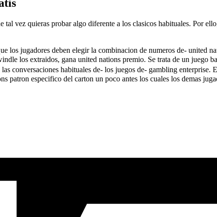
atis
 tal vez quieras probar algo diferente a los clasicos habituales. Por ell
ue los jugadores deben elegir la combinacion de numeros de- united nat
ndle los extraidos, gana united nations premio. Se trata de un juego ba
as conversaciones habituales de- los juegos de- gambling enterprise. E
ns patron especifico del carton un poco antes los cuales los demas juga