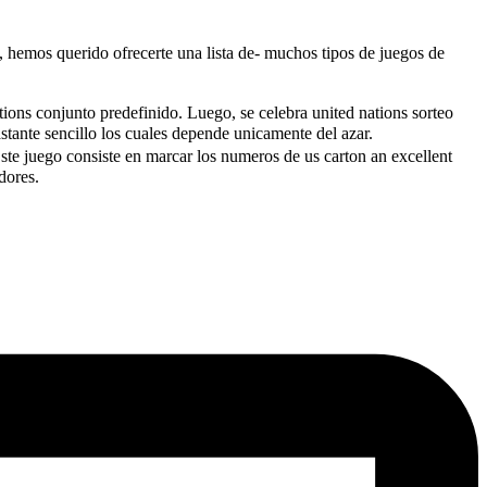
o, hemos querido ofrecerte una lista de- muchos tipos de juegos de
ions conjunto predefinido. Luego, se celebra united nations sorteo
stante sencillo los cuales depende unicamente del azar.
ste juego consiste en marcar los numeros de us carton an excellent
dores.