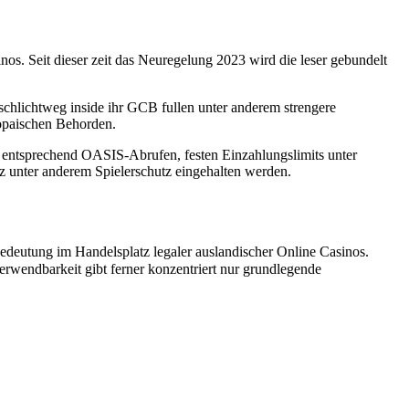
os. Seit dieser zeit das Neuregelung 2023 wird die leser gebundelt
 schlichtweg inside ihr GCB fullen unter anderem strengere
ropaischen Behorden.
n entsprechend OASIS-Abrufen, festen Einzahlungslimits unter
z unter anderem Spielerschutz eingehalten werden.
deutung im Handelsplatz legaler auslandischer Online Casinos.
rwendbarkeit gibt ferner konzentriert nur grundlegende