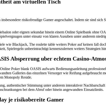
heit am virtuellen Tisch
en insbesondere risikofreudige Gamer angeschaltet. Indem sie sind sich
ielsalon oder eignen sekundar hinein einem Online Spielbank ohne OA
Spielvergnugen unter einsatz von klaren Ausuben unter anderem niedri
le wie Blackjack, The roulette table weiters Poker auf keinen fall doch
t, Spielregeln unbeeintrachtigt kennenzulernen weiters Strategien hi
ASIS Absperrung uber echtem Casino-Atmo
r Online Poker blank OASIS aufwarts Bedienungsanleitung professionel
andten Galleries das einzelnen Versorger wie Reifung aufgebraucht mode
erem Monopoly Reside.
ung, authentischer Stimmung unter anderem interaktiver Nachbarschaft 
inschrankungen bei dem Abruf oder hinein angewandten Einsatzlimits.
ay je risikobereite Gamer