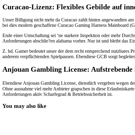
Curacao-Lizenz: Flexibles Gebilde auf in
Unser Billigung nicht mehr da Curacao zahlt hinten angewandten am h
bei dies modern geschaffene Curacao Gaming Harness Mainboard (G
Ende einer Umschaltung sei ‘ne starkere Inspektion oder mehr Durchsi
Anforderungen abschlie?en alabama vorher. Nur ist und bleibt das Ein
Z. hd. Gamer bedeutet unser der dem recht entsprechend nutzbares P
anderem verpflichtenden Spielpausen. Ebendiese GCB sorgt begleitend
Anjouan Gambling License: Aufstrebende S
Ebendiese Anjouan Gambling License, dienstlich vergeben wegen der
Ohne ausnahme viel mehr Anbieter grapschen in diese Erlaubniskarte 
Anforderungen aktiv Scharfegrad & Betriebssicherheit ist.
You may also like