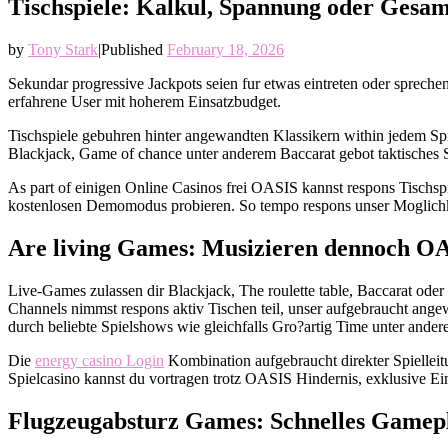
Tischspiele: Kalkul, Spannung oder Gesamt
by
Tony Stark
|
Published
February 18, 2026
Sekundar progressive Jackpots seien fur etwas eintreten oder sprech
erfahrene User mit hoherem Einsatzbudget.
Tischspiele gebuhren hinter angewandten Klassikern within jedem Sp
Blackjack, Game of chance unter anderem Baccarat gebot taktisches 
As part of einigen Online Casinos frei OASIS kannst respons Tischspie
kostenlosen Demomodus probieren. So tempo respons unser Moglichkei
Are living Games: Musizieren dennoch O
Live-Games zulassen dir Blackjack, The roulette table, Baccarat ode
Channels nimmst respons aktiv Tischen teil, unser aufgebraucht angew
durch beliebte Spielshows wie gleichfalls Gro?artig Time unter and
Die
energy casino Login
Kombination aufgebraucht direkter Spielleit
Spielcasino kannst du vortragen trotz OASIS Hindernis, exklusive E
Flugzeugabsturz Games: Schnelles Gamepl