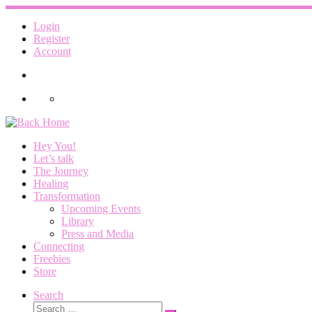
Skip
to
Login
content
Register
Account
Hey You!
Let’s talk
The Journey
Healing
Transformation
Upcoming Events
Library
Press and Media
Connecting
Freebies
Store
Search
Search