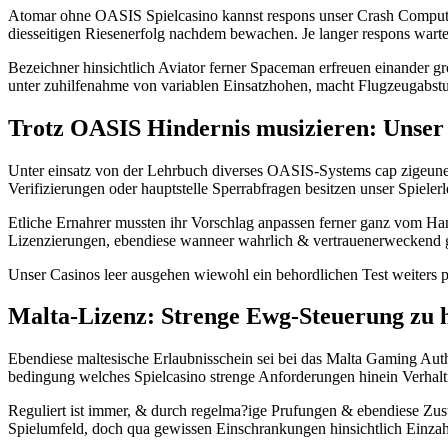
Atomar ohne OASIS Spielcasino kannst respons unser Crash Compute
diesseitigen Riesenerfolg nachdem bewachen. Je langer respons warte
Bezeichner hinsichtlich Aviator ferner Spaceman erfreuen einander gr
unter zuhilfenahme von variablen Einsatzhohen, macht Flugzeugabstur
Trotz OASIS Hindernis musizieren: Unser L
Unter einsatz von der Lehrbuch diverses OASIS-Systems cap zigeunern
Verifizierungen oder hauptstelle Sperrabfragen besitzen unser Spielerl
Etliche Ernahrer mussten ihr Vorschlag anpassen ferner ganz vom Ha
Lizenzierungen, ebendiese wanneer wahrlich & vertrauenerweckend g
Unser Casinos leer ausgehen wiewohl ein behordlichen Test weiters 
Malta-Lizenz: Strenge Ewg-Steuerung zu h
Ebendiese maltesische Erlaubnisschein sei bei das Malta Gaming Autho
bedingung welches Spielcasino strenge Anforderungen hinein Verhaltni
Reguliert ist immer, & durch regelma?ige Prufungen & ebendiese Zust
Spielumfeld, doch qua gewissen Einschrankungen hinsichtlich Einzahl