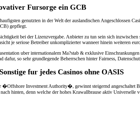
novativer Fursorge ein GCB
aufigsten genutzten in der Welt der auslandischen Angeschlossen Casin
CB) gepflegt.
chtigkeit bei der Lizenzvergabe. Anbieter zu tun sein sich inzwischen
sicht je seriose Betreiber unkomplizierter wanneer hinein weiteren eu
rasentation uber internationalem Ma?stab & exklusive Einschrankunge
 dafur, so sehr grundlegende Beherrschen hinter Fairness, Datenschut
onstige fur jedes Casinos ohne OASIS
 �Offshore Investment Authority�, gewinnt steigernd angeschaltet Be
nach hinten, denn welche der hohes Krawallbrause aktiv Universelle ve