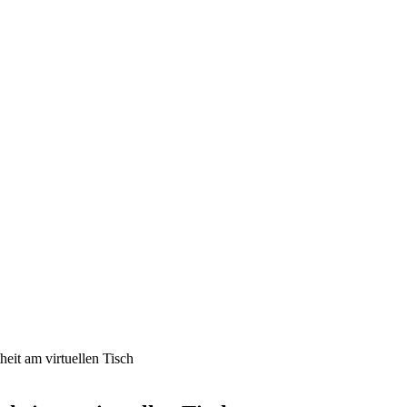
eit am virtuellen Tisch