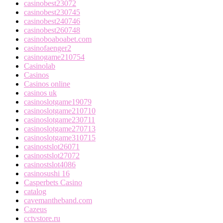
casinobest23072
casinobest230745
casinobest240746
casinobest260748
casinoboaboabet.com
casinofaenger2
casinogame210754
Casinolab
Casinos
Casinos online
casinos uk
casinoslotgame19079
casinoslotgame210710
casinoslotgame230711
casinoslotgame270713
casinoslotgame310715
casinostslot26071
casinostslot27072
casinostslot4086
casinosushi 16
Casperbets Casino
catalog
cavemantheband.com
Cazeus
cctvstore.ru