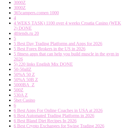
3000Z
3000Z
365campers.comen 1000
4
4 WEKS TASK) 1100 over 4 weeks Croatia Casino (WEK
2) DONE
4friends.ru 20
5
5 Best Day Trading Platforms and Apps for 2026
5 Best Forex Brokers in the US in 2026
5 fitness apps that can help you build muscle in the gym in
2026
5) 220 links English Mix DONE
50-50allZ
50%A 50 Z
50%A 50B Z
5000BA_Z
500Z
530A Z
5bet Casino
6
6 Best Apps For Online Coaches in USA at 2026
6 Best Automated Trading Platforms in 2026
6 Best Bland Diet Recipes In 2026
6 Best Crypto Exchanges for Swing Trading 2026