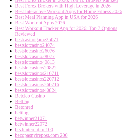
Best Forex Broker in 2026: Top 10 Brokers Ranked
Best Forex Brokers with High Leverage in 2026
Best Interactive Workout Apps for Home Fitness 2026
Best Meal Planning App in USA for 2026
Best Workout Apps 2026
Best Workout Tracker App for 2026: Top 7 Options
Reviewed
bestcasinogame25071
bestslotcasino24074
bestslotcasino26076
bestslotcasino28077
bestslotcasino40813
bestslotcasinos20822
bestslotcasinos210711
bestslotcasinos220712
bestslotcasinos260716
bestslotcasinos40824
Betcleo Casino
Betflag
Betonred
betting
betwinner21071
betwinner22072
bezhinternat.ru 100
bezopasnyirepost.com 200