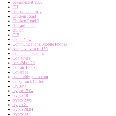
cdkennel.net 1500
CH
ch_common_may
Chicken Road
Chicken Road 2
chileanfibio.cl
chilton
CIB
Cloud News
Communications, Mobile Phones
complexinvest.ru 150
Computers, Games
Containers
cork-24.ru 20
Corsair 100 txt
Coverage
cpmhealthgrades.com
Crazy Luck Casino
Cruising
crypro 17.04
crypto 18
crypto 2005
crypto 21
crypto 28.04
crypto 29