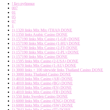
! Без рубрики
007
01
05
07
1
1) 1320 links Mix Mix (THAI) DONE
1) 1350 links Arabic Casino DONE
1) 157190 links Mix Casino (1-GR) DONE
1) 157190 links Mix Casino (1-HU) DONE
1) 157190 links Mix Casino (2-FI) DONE
1) 157190 links Mix Casino (2-PL) DONE
1) 157190 links Mix Casino DONE
1) 1595 links Mix Casino (2-USA) DONE
1) 1670 links Mix Casino (1-AU) DONE
1) 3000 links + 100 sitewide links Thailand Casino DONE
1) 3000 links Thailand Casino DONE
1) 4010 links Mix Casino (AR) DONE
1) 4010 links Mix Casino (BG) DONE
1) 4010 links Mix Casino (ES) DONE
1) 4010 links Mix Casino (FR) DONE
1) 550 links Sweden Casino DONE
1) 6000 links Mix Casino (ENG) DONE
1) 6000 links Mix Casino (SW) DONE
1) 7843 links Mix Casino (IT) DONE