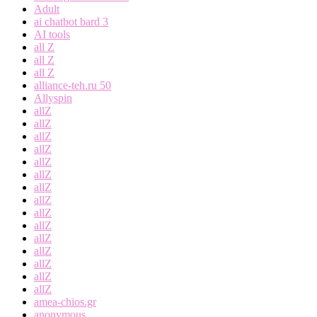
Adult
ai chatbot bard 3
AI tools
all Z
all Z
all Z
alliance-teh.ru 50
Allyspin
allZ
allZ
allZ
allZ
allZ
allZ
allZ
allZ
allZ
allZ
allZ
allZ
allZ
allZ
allZ
amea-chios.gr
anonymous