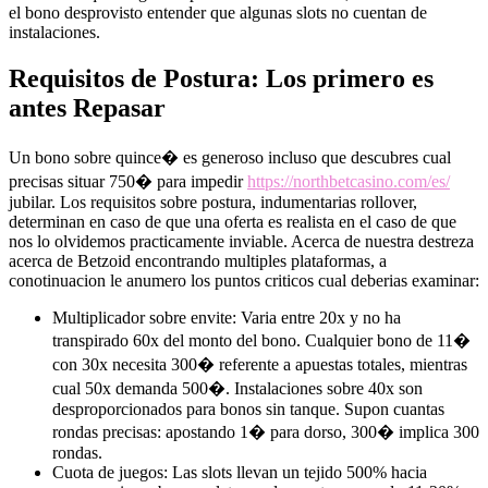
el bono desprovisto entender que algunas slots no cuentan de
instalaciones.
Requisitos de Postura: Los primero es
antes Repasar
Un bono sobre quince� es generoso incluso que descubres cual
precisas situar 750� para impedir
https://northbetcasino.com/es/
jubilar. Los requisitos sobre postura, indumentarias rollover,
determinan en caso de que una oferta es realista en el caso de que
nos lo olvidemos practicamente inviable. Acerca de nuestra destreza
acerca de Betzoid encontrando multiples plataformas, a
conotinuacion le anumero los puntos criticos cual deberias examinar:
Multiplicador sobre envite: Varia entre 20x y no ha
transpirado 60x del monto del bono. Cualquier bono de 11�
con 30x necesita 300� referente a apuestas totales, mientras
cual 50x demanda 500�. Instalaciones sobre 40x son
desproporcionados para bonos sin tanque. Supon cuantas
rondas precisas: apostando 1� para dorso, 300� implica 300
rondas.
Cuota de juegos: Las slots llevan un tejido 500% hacia