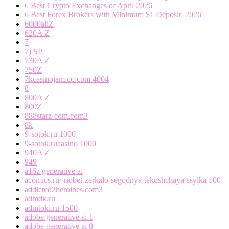
6 Best Crypto Exchanges of April 2026
6 Best Forex Brokers with Minimum $1 Deposit ️ 2026
6000allZ
620A Z
7
7) SP
730A Z
750Z
7kcasinojam.co.com 4004
8
800A Z
800Z
888starz-com.com3
8k
9-sotok.ru 1000
9-sotok.rucasino 1000
940A Z
949
a16z generative ai
acomics.ru~riobet-zerkalo-segodnya-tekushchaya-ssylka 100
addicted2heroines.com3
admdk.ru
admtoki.ru 1500
adobe generative ai 1
adobe generative ai 8