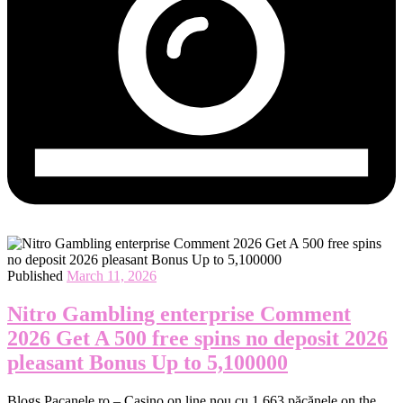
Published
March 11, 2026
Nitro Gambling enterprise Comment
2026 Get A 500 free spins no deposit 2026
pleasant Bonus Up to 5,100000
Blogs Pacanele.ro – Casino on line nou cu 1.663 păcănele on the