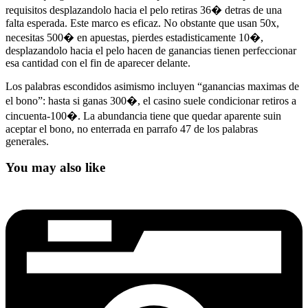
requisitos desplazandolo hacia el pelo retiras 36� detras de una
falta esperada. Este marco es eficaz. No obstante que usan 50x,
necesitas 500� en apuestas, pierdes estadisticamente 10�,
desplazandolo hacia el pelo hacen de ganancias tienen perfeccionar
esa cantidad con el fin de aparecer delante.
Los palabras escondidos asimismo incluyen “ganancias maximas de
el bono”: hasta si ganas 300�, el casino suele condicionar retiros a
cincuenta-100�. La abundancia tiene que quedar aparente suin
aceptar el bono, no enterrada en parrafo 47 de los palabras
generales.
You may also like