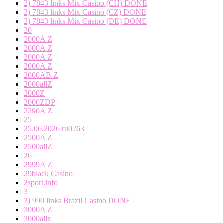
2) 7843 links Mix Casino (CH) DONE
2) 7843 links Mix Casino (CZ) DONE
2) 7843 links Mix Casino (DE) DONE
20
2000A Z
2000A Z
2000A Z
2000A Z
2000AB Z
2000allZ
2000Z
2000ZDP
2290A Z
25
25.06.2026 ru0263
2500A Z
2500allZ
26
2999A Z
29black Casino
2sport.info
3
3) 990 links Brazil Casino DONE
3000A Z
3000allz