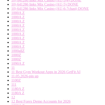
10) 641286 links Mix Casino (AU-3-4) DONE
10) 641286 links Mix Casino (AU-5) DONE
10) 641286 links Mix Casino (AU-6-7chast) DONE
1000A Z
1000A Z
1000A Z
1000A Z
1000A Z
1000A Z
1000A Z
1000A Z
1000A Z
1000allZ
1000Z
1000Z
1090A Z
11
11 Best Gym Workout Apps in 2026 GetFit AI
11.05.2026-pin up
1100Z
111
1180A Z
1180A Z
12
12 Best Forex Demo Accounts for 2026