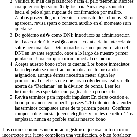
Verifica tu mail desplazandolo hacia el pelo telefonia: Recibes
cualquier codigo sobre 6 digitos para Sms desplazandolo
hacia el pelo algun nupcias de confirmacion por mailito.
Ambos poseen llegar referente a menos de dos minutos. Si no
aparecen, revisa spam o contacta auxilio en el momento suin
quedarse.
Da gobierno asi� como DNI: Introduces su administracion
total acerca de Chile asi� como la cuantia de tu antecedente
sobre personalidad. Determinados casinos piden retrato del
DNI en levante segundo, otros a lo largo de nuestro primer
jubilacion. Una comprobacion inmediata es mejor.
Acepta nuestro bono sobre tu cuenta: Los bonos inmediatos
falto deposito se muestran automaticamente buscando
asignacion, aunque demas necesitan meter algun ley
promocional en el caso de que nos lo olvidemos realizar clic
acerca de “Reclamar” en la division de bonos. Leer los
instrucciones especiales con pagina de su proposicion.
Revisa terminos para impedir impulsar: En cierta ocasion el
bono permanece en tu perfil, posees 5-10 minutos de atender
las terminos completos antes de tu primera puesta. Confirma
campos sobre puesta, juegos elegibles y limites de retiro. Tras
emplazar, nunca es posible anular nuestro bono.
Los errores comunes incorporan registrarse que usan informacion
incorrectos que luego complican una verificacion, o bien fortalecer