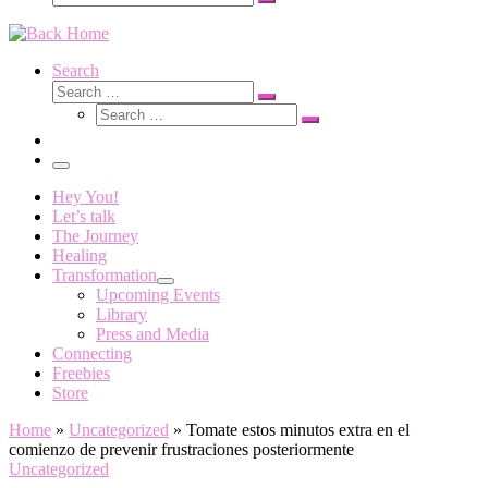
Search
…
Search
Search
Search
Search
…
Search
…
Menu
Hey You!
Let’s talk
The Journey
Healing
Transformation
Upcoming Events
Library
Press and Media
Connecting
Freebies
Store
Home
»
Uncategorized
»
Tomate estos minutos extra en el
comienzo de prevenir frustraciones posteriormente
Uncategorized