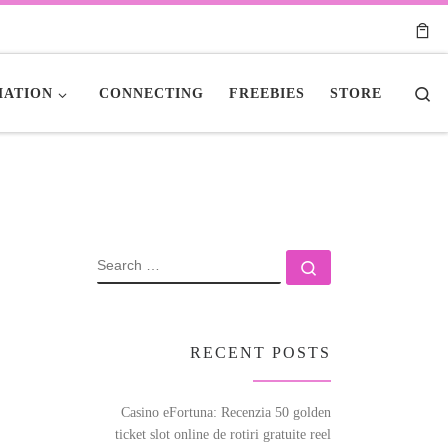
Se
ATION
CONNECTING
FREEBIES
STORE
SEARCH
Search …
RECENT POSTS
Casino eFortuna: Recenzia 50 golden
ticket slot online de rotiri gratuite reel