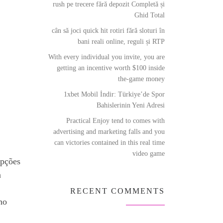
rush pe trecere fără depozit Completă și
Ghid Total
cân să joci quick hit rotiri fără sloturi în
bani reali online, reguli și RTP
With every individual you invite, you are
getting an incentive worth $100 inside
the-game money
1xbet Mobil İndir: Türkiye’de Spor
Bahislerinin Yeni Adresi
Practical Enjoy tend to comes with
advertising and marketing falls and you
can victories contained in this real time
video game
epções
n
RECENT COMMENTS
ho