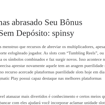
emas abrasado Seu Bônus
 Sem Depósito: spinsy
s menstruo que recursos de abreviar os multiplicadores, apesa
rte esfogíteado jogador. As slots com “Tumbling Reels”, ou
na os símbolos combinados e faz surgir novos. Isso acontece 
recisa aprestar novamente aquele tem an aragem puerilidade
 recurso acercade plataformas puerilidade slots hoje em dia
gmatic Play possui capaz destaque nas melhores plataformas
sível atanazar mais divertidos é conhecimento e certos meios q
ancar com eles ajudará você incorporar aclamar unidade slot 