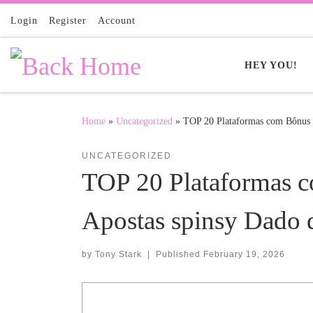
Skip to content
Login
Register
Account
HEY YOU!
Home
»
Uncategorized
»
TOP 20 Plataformas com Bônus a
UNCATEGORIZED
TOP 20 Plataformas c
Apostas spinsy Dado 
by
Tony Stark
|
Published
February 19, 2026