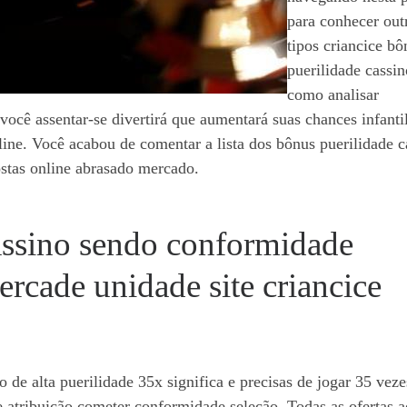
para conhecer out
tipos criancice bô
puerilidade cassin
como analisar
você assentar-se divertirá que aumentará suas chances infanti
line. Você acabou de comentar a lista dos bônus puerilidade c
ostas online abrasado mercado.
assino sendo conformidade
rcade unidade site criancice
de alta puerilidade 35x significa e precisas de jogar 35 veze
 atribuição cometer conformidade seleção. Todas as ofertas a