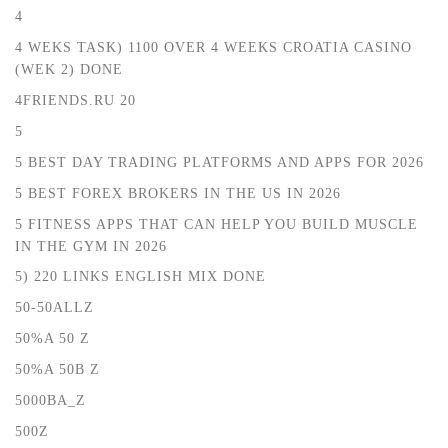
4
4 WEKS TASK) 1100 OVER 4 WEEKS CROATIA CASINO
(WEK 2) DONE
4FRIENDS.RU 20
5
5 BEST DAY TRADING PLATFORMS AND APPS FOR 2026
5 BEST FOREX BROKERS IN THE US IN 2026
5 FITNESS APPS THAT CAN HELP YOU BUILD MUSCLE
IN THE GYM IN 2026
5) 220 LINKS ENGLISH MIX DONE
50-50ALLZ
50%A 50 Z
50%A 50B Z
5000BA_Z
500Z