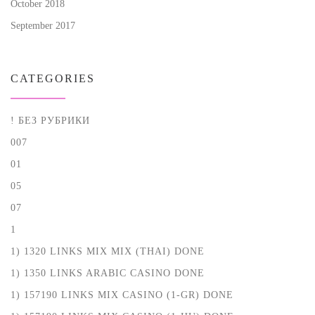
October 2018
September 2017
CATEGORIES
! БЕЗ РУБРИКИ
007
01
05
07
1
1) 1320 LINKS MIX MIX (THAI) DONE
1) 1350 LINKS ARABIC CASINO DONE
1) 157190 LINKS MIX CASINO (1-GR) DONE