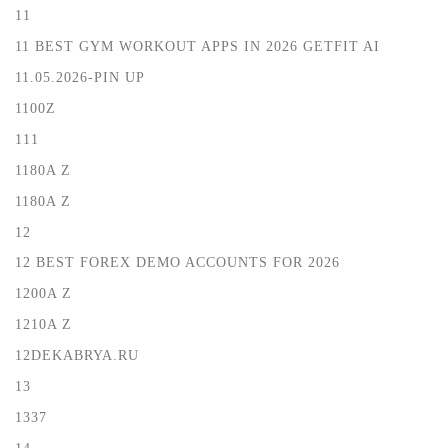
11
11 BEST GYM WORKOUT APPS IN 2026 GETFIT AI
11.05.2026-PIN UP
1100Z
111
1180A Z
1180A Z
12
12 BEST FOREX DEMO ACCOUNTS FOR 2026
1200A Z
1210A Z
12DEKABRYA.RU
13
1337
14