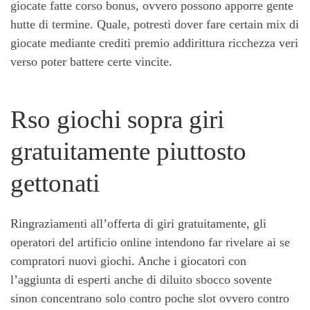
giocate fatte corso bonus, ovvero possono apporre gente
hutte di termine. Quale, potresti dover fare certain mix di
giocate mediante crediti premio addirittura ricchezza veri
verso poter battere certe vincite.
Rso giochi sopra giri
gratuitamente piuttosto
gettonati
Ringraziamenti all’offerta di giri gratuitamente, gli
operatori del artificio online intendono far rivelare ai se
compratori nuovi giochi. Anche i giocatori con
l’aggiunta di esperti anche di diluito sbocco sovente
sinon concentrano solo contro poche slot ovvero contro