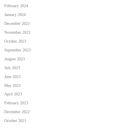
February 2024
January 2024
December 2023
November 2023
October 2023
September 2023
August 2023
July 2023
June 2023
May 2023
April 2023
February 2023
December 2022
October 2021