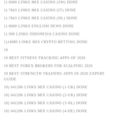
1) 6000 LINKS MIX CASINO (SW) DONE
1) 7843 LINKS MIX CASINO (IT) DONE
1) 7843 LINKS MIX CASINO (NL) DONE
1) 8000 LINKS ENGLISH NEWS DONE
1) 990 LINKS INDONESIA CASINO DONE
1)14980 LINKS MIX CRYPTO BETTING DONE
10
10 BEST FITNESS TRACKING APPS OF 2026
10 BEST FOREX BROKERS FOR SCALPING 2026
10 BEST STRENGTH TRAINING APPS IN 2026 EXPERT
GUIDE
10) 641286 LINKS MIX CASINO (1-UK) DONE
10) 641286 LINKS MIX CASINO (2-UK) DONE
10) 641286 LINKS MIX CASINO (3-NL) DONE
10) 641286 LINKS MIX CASINO (4-DE) DONE