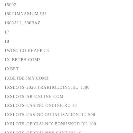
1500Z
150GIMNASIUM.RU
1600ALL 300BAZ
17
18
1WIN1.CO.KEAPP C3
1X-BETPH.COM3
1XBET
1XBETBETMY.COM3
1XSLOTS-2026.TRAKHOLDING.RU 1500
1XSLOTS-AR-ONLINE.COM
1XSLOTS-CASINO-ONLINE.RU 10
1XSLOTS-CASINO.RURALISATION.RU 500
1XSLOTS-OFICIALNIY-BONUSKOD.RU 100