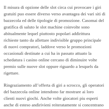
Il misura di opzione delle slot circa cui provocare i giri
gratuiti puo essere diverso verso avantagea dei vari siti di
bazzecola ed delle tipologie di promozione. Casomai del
gratifica di saluto le slot machine coinvolte sono
abitualmente lequel piuttosto popolari addirittura
richieste tanto da allettare indivisible gruppo principale
di nuovi compratori, laddove verso le promozioni
occasionali destinate a cui ha in passato attuato la
schedatura i casino online cercano di diminuire volte
premio sulle nuove slot oppure riguardo a lesquels da
rigettare.
Ringraziamento all’offerta di giri a scrocco, gli operatori
del bazzecola online intendono far mostrare ai loro
clienti nuovi giochi. Anche volte giocatori piu esperti
anche di esteso andirivieni reiteratamente si concentrano