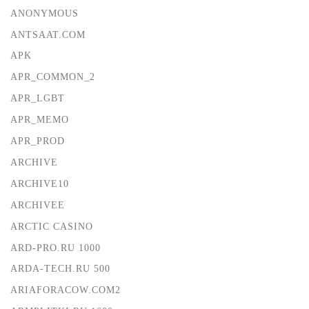
ANONYMOUS
ANTSAAT.COM
APK
APR_COMMON_2
APR_LGBT
APR_MEMO
APR_PROD
ARCHIVE
ARCHIVE10
ARCHIVEE
ARCTIC CASINO
ARD-PRO.RU 1000
ARDA-TECH.RU 500
ARIAFORACOW.COM2