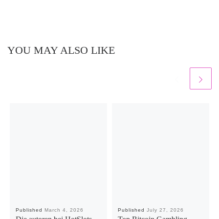
YOU MAY ALSO LIKE
Published
March 4, 2026
Published
July 27, 2026