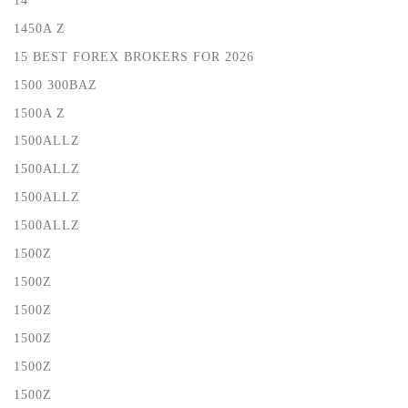
1450A Z
15 BEST FOREX BROKERS FOR 2026
1500 300BAZ
1500A Z
1500ALLZ
1500ALLZ
1500ALLZ
1500ALLZ
1500Z
1500Z
1500Z
1500Z
1500Z
1500Z