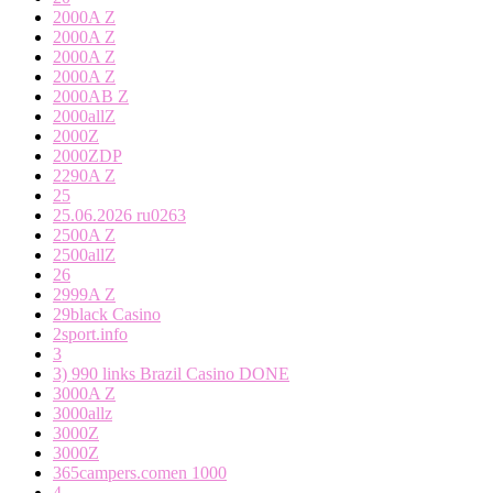
2000A Z
2000A Z
2000A Z
2000A Z
2000AB Z
2000allZ
2000Z
2000ZDP
2290A Z
25
25.06.2026 ru0263
2500A Z
2500allZ
26
2999A Z
29black Casino
2sport.info
3
3) 990 links Brazil Casino DONE
3000A Z
3000allz
3000Z
3000Z
365campers.comen 1000
4