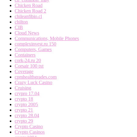
Chicken Road
Chicken Road 2
chileanfibio.cl
chilton
CIB
Cloud News
Communications, Mobile Phones
complexinvest.ru 150
Computers, Games
Containers
cork-24.ru 20
Corsair 100 txt
Coverage
cpmhealthgrades.com
Crazy Luck Casino
Cruising
crypro 17.04
crypto 18
crypto 2005
crypto 21
crypto 28.04
crypto 29
Crypto Casino
Crypto Casinos