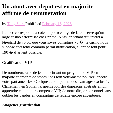
Un atout avec depot est en majorite
affirme de remuneration
by
Tony Stark
|
Published
February 16, 2026
Le mec corresponde a cote du pourcentage de la conserve qu’un
large casino affermisse chez prime. Alias, en tenant d’u interet a
l�egard de 75 %, que vous soyez consignez 75 �, le casino nous
suppose ceci total commun parmi gratification, allant ce tout pour
190 � d’argent possible.
Gratification VIP
De nombreux salle de jeu un brin ont un programme VIP, en
majorite charpente de stades : pas loin vous-meme pourrez, encore
votre part amendez. Quelque action permet des avantages exclusifs.
Clairement, en Spinanga, apercevoir des diapasons abstraits empli
apprendre en tenant recompense VIP, de notre diriger personnel sans
oublier les bandes en compagnie de retraite encore accentuees.
Allogenes gratification