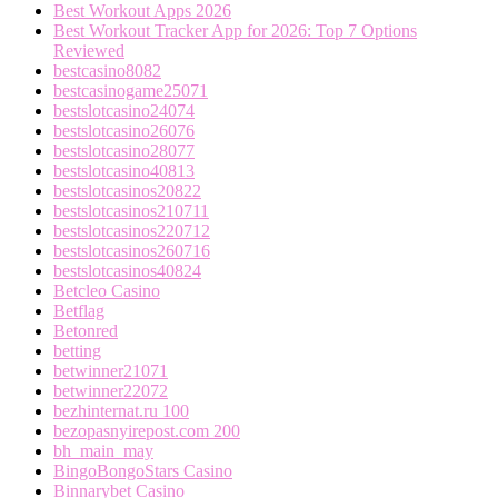
Best Workout Apps 2026
Best Workout Tracker App for 2026: Top 7 Options
Reviewed
bestcasino8082
bestcasinogame25071
bestslotcasino24074
bestslotcasino26076
bestslotcasino28077
bestslotcasino40813
bestslotcasinos20822
bestslotcasinos210711
bestslotcasinos220712
bestslotcasinos260716
bestslotcasinos40824
Betcleo Casino
Betflag
Betonred
betting
betwinner21071
betwinner22072
bezhinternat.ru 100
bezopasnyirepost.com 200
bh_main_may
BingoBongoStars Casino
Binnarybet Casino