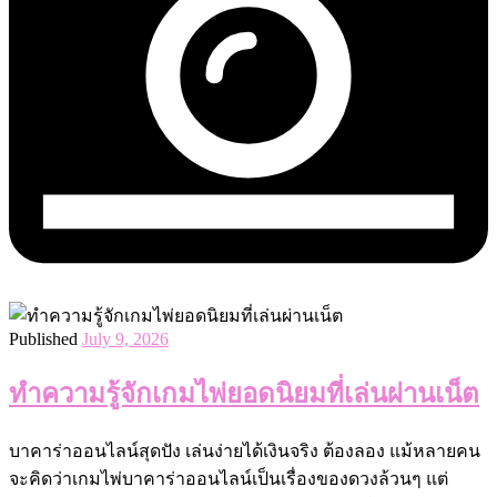
Published
July 9, 2026
ทำความรู้จักเกมไพ่ยอดนิยมที่เล่นผ่านเน็ต
บาคาร่าออนไลน์สุดปัง เล่นง่ายได้เงินจริง ต้องลอง แม้หลายคน
จะคิดว่าเกมไพ่บาคาร่าออนไลน์เป็นเรื่องของดวงล้วนๆ แต่