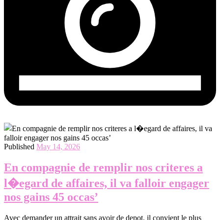
Published
May 14, 2026
En compagnie de remplir nos criteres a
l�egard de affaires, il va falloir engager
nos gains 45 occas’
Avec demander un attrait sans avoir de depot, il convient le plus