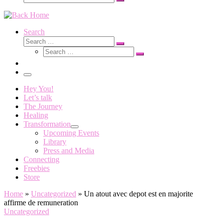
Search
…
Search
Search
Search
Search
…
Search
…
Menu
Hey You!
Let’s talk
The Journey
Healing
Transformation
Upcoming Events
Library
Press and Media
Connecting
Freebies
Store
Home
»
Uncategorized
»
Un atout avec depot est en majorite
affirme de remuneration
Uncategorized