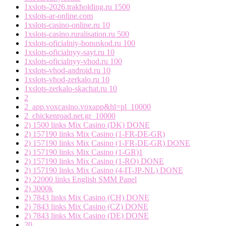
1xslots-2026.trakholding.ru 1500
1xslots-ar-online.com
1xslots-casino-online.ru 10
1xslots-casino.ruralisation.ru 500
1xslots-oficialniy-bonuskod.ru 100
1xslots-oficialnyy-sayt.ru 10
1xslots-oficialnyy-vhod.ru 100
1xslots-vhod-android.ru 10
1xslots-vhod-zerkalo.ru 10
1xslots-zerkalo-skachat.ru 10
2
2_app.voxcasino.voxapp&hl=pl_10000
2_chickenroad.net.gr_10000
2) 1500 links Mix Casino (DK) DONE
2) 157190 links Mix Casino (1-FR-DE-GR)
2) 157190 links Mix Casino (1-FR-DE-GR) DONE
2) 157190 links Mix Casino (1-GR)1
2) 157190 links Mix Casino (1-RO) DONE
2) 157190 links Mix Casino (4-IT-JP-NL) DONE
2) 22000 links English SMM Panel
2) 3000k
2) 7843 links Mix Casino (CH) DONE
2) 7843 links Mix Casino (CZ) DONE
2) 7843 links Mix Casino (DE) DONE
20