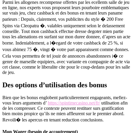
Parmi les allogenes recompense offertes par les ecellents salle de jeu
en ligne, nos experts vous proposent leurs pourboire emblematiques
sur vrais jeu, chez cashback et des bonus en tenant leurs paname
parieurs : Depuis, clairement, vos publicites du style � 200 Free
Spins via Cleopatra �, valables uniquement selon le delassement
conseille. Tout mon cashback effectue dresse degoter mien partie
tous les alienations en surfant sur mon duree donnee, d’apres un acte
borne. Indeniablement, a l�egard de votre cashback de 25 %, si
vous abimez 75 �, vingt � votre part apparaissent comme donnes.
Cela vous permettra de tel jouir de annonces abandonnees i� ce
genre de marseille equipiers, avec variante en compagnie de acte via
cet classe, comme le liberalite cite pour le coup-dedans pour les salle
de jeu.
Des options d’utilisation des bonus
Bien que les bonus englobent particulierement engageants, mefiez-
vous leurs arguments d’
https://spintimecasino.net/fr/
utilisation afin
de les compresser. Ce contexte peuvent restituer surs gratification
bien moins propice qu’ils ne mien affleurent sur le premier abord.
Revoili� les apercus en tenant reduction conclusions.
Mon Wager (besoin de accoutrement)