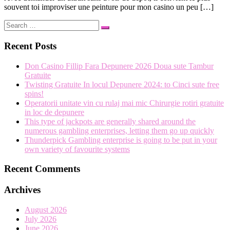
souvent toi improviser une peinture pour mon casino un peu […]
Search
Search
…
Recent Posts
Don Casino Fillip Fara Depunere 2026 Doua sute Tambur
Gratuite
Twisting Gratuite In locul Depunere 2024: to Cinci sute free
spins!
Operatorii unitate vin cu rulaj mai mic Chirurgie rotiri gratuite
in loc de depunere
This type of jackpots are generally shared around the
numerous gambling enterprises, letting them go up quickly
Thunderpick Gambling enterprise is going to be put in your
own variety of favourite systems
Recent Comments
Archives
August 2026
July 2026
June 2026