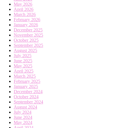
May 2026
April 2026
March 2026
February 2026
January 2026
December 2025
November 2025
October 2025
September 2025
August 2025
July 2025
June 2025
May 2025
April 2025
March 2025
February 2025
January 2025
December 2024
October 2024
September 2024
August 2024
July 2024
June 2024
May 2024
April 2024