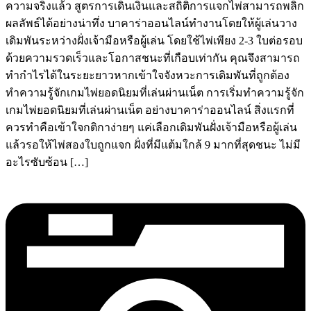
ความจริงแล้ว สูตรการเดินเงินและสถิติการแจกไพ่สามารถพลิก
ผลลัพธ์ได้อย่างน่าทึ่ง บาคาร่าออนไลน์ทำงานโดยให้ผู้เล่นวาง
เดิมพันระหว่างฝั่งเจ้ามือหรือผู้เล่น โดยใช้ไพ่เพียง 2-3 ใบต่อรอบ
ด้วยความรวดเร็วและโอกาสชนะที่เกือบเท่ากัน คุณจึงสามารถ
ทำกำไรได้ในระยะยาวหากเข้าใจจังหวะการเดิมพันที่ถูกต้อง
ทำความรู้จักเกมไพ่ยอดนิยมที่เล่นผ่านเน็ต การเริ่มทำความรู้จัก
เกมไพ่ยอดนิยมที่เล่นผ่านเน็ต อย่างบาคาร่าออนไลน์ สิ่งแรกที่
ควรทำคือเข้าใจกติกาง่ายๆ แค่เลือกเดิมพันฝั่งเจ้ามือหรือผู้เล่น
แล้วรอให้ไพ่สองใบถูกแจก ฝั่งที่มีแต้มใกล้ 9 มากที่สุดชนะ ไม่มี
อะไรซับซ้อน […]