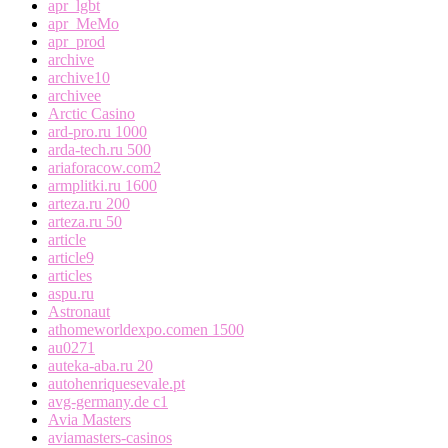
apr_lgbt
apr_MeMo
apr_prod
archive
archive10
archivee
Arctic Casino
ard-pro.ru 1000
arda-tech.ru 500
ariaforacow.com2
armplitki.ru 1600
arteza.ru 200
arteza.ru 50
article
article9
articles
aspu.ru
Astronaut
athomeworldexpo.comen 1500
au0271
auteka-aba.ru 20
autohenriquesevale.pt
avg-germany.de c1
Avia Masters
aviamasters-casinos