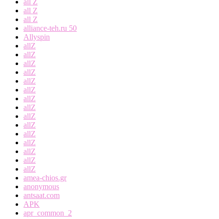
all Z
all Z
all Z
alliance-teh.ru 50
Allyspin
allZ
allZ
allZ
allZ
allZ
allZ
allZ
allZ
allZ
allZ
allZ
allZ
allZ
allZ
allZ
amea-chios.gr
anonymous
antsaat.com
APK
apr_common_2