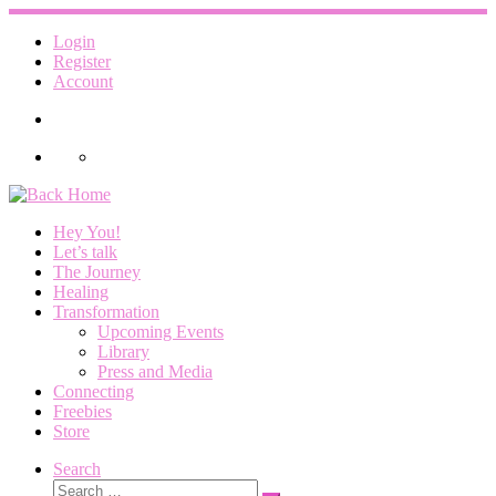
Skip
to
Login
content
Register
Account
Hey You!
Let’s talk
The Journey
Healing
Transformation
Upcoming Events
Library
Press and Media
Connecting
Freebies
Store
Search
Search