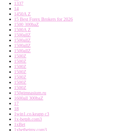
1337
14
1450A Z
15 Best Forex Brokers for 2026
1500 300baZ
1500A Z
1500allZ
1500allZ
1500allZ
1500allZ
1500Z
1500Z
1500Z
1500Z
1500Z
1500Z
1500Z
150gimnasium.ru
1600all 300baZ
17
18
1win1.co.keapp c3
1x-betph.com3
1xBet
1xbetbetmy.com3