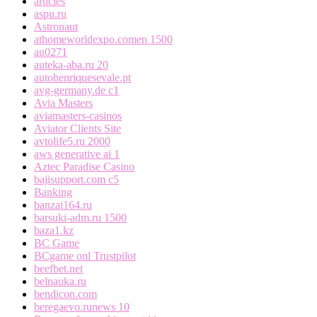
articles
aspu.ru
Astronaut
athomeworldexpo.comen 1500
au0271
auteka-aba.ru 20
autohenriquesevale.pt
avg-germany.de c1
Avia Masters
aviamasters-casinos
Aviator Clients Site
avtolife5.ru 2000
aws generative ai 1
Aztec Paradise Casino
bajisupport.com c5
Banking
banzai164.ru
barsuki-adm.ru 1500
baza1.kz
BC Game
BCgame onl Trustpilot
beefbet.net
belnauka.ru
bendicon.com
beregaevo.runews 10