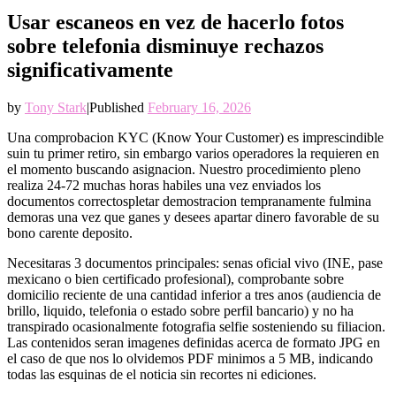
Usar escaneos en vez de hacerlo fotos
sobre telefonia disminuye rechazos
significativamente
by
Tony Stark
|
Published
February 16, 2026
Una comprobacion KYC (Know Your Customer) es imprescindible
suin tu primer retiro, sin embargo varios operadores la requieren en
el momento buscando asignacion. Nuestro procedimiento pleno
realiza 24-72 muchas horas habiles una vez enviados los
documentos correctospletar demostracion tempranamente fulmina
demoras una vez que ganes y desees apartar dinero favorable de su
bono carente deposito.
Necesitaras 3 documentos principales: senas oficial vivo (INE, pase
mexicano o bien certificado profesional), comprobante sobre
domicilio reciente de una cantidad inferior a tres anos (audiencia de
brillo, liquido, telefonia o estado sobre perfil bancario) y no ha
transpirado ocasionalmente fotografia selfie sosteniendo su filiacion.
Las contenidos seran imagenes definidas acerca de formato JPG en
el caso de que nos lo olvidemos PDF minimos a 5 MB, indicando
todas las esquinas de el noticia sin recortes ni ediciones.