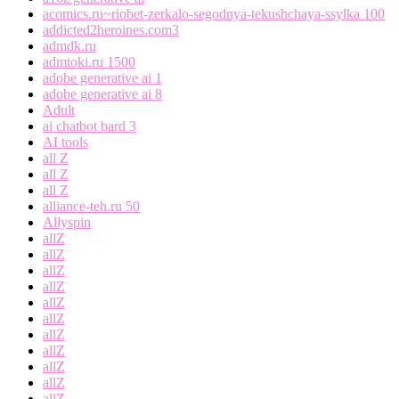
acomics.ru~riobet-zerkalo-segodnya-tekushchaya-ssylka 100
addicted2heroines.com3
admdk.ru
admtoki.ru 1500
adobe generative ai 1
adobe generative ai 8
Adult
ai chatbot bard 3
AI tools
all Z
all Z
all Z
alliance-teh.ru 50
Allyspin
allZ
allZ
allZ
allZ
allZ
allZ
allZ
allZ
allZ
allZ
allZ