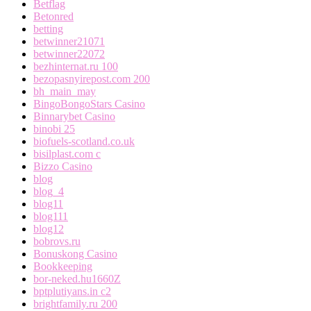
Betflag
Betonred
betting
betwinner21071
betwinner22072
bezhinternat.ru 100
bezopasnyirepost.com 200
bh_main_may
BingoBongoStars Casino
Binnarybet Casino
binobi 25
biofuels-scotland.co.uk
bisilplast.com c
Bizzo Casino
blog
blog_4
blog11
blog111
blog12
bobrovs.ru
Bonuskong Casino
Bookkeeping
bor-neked.hu1660Z
bptplutiyans.in c2
brightfamily.ru 200