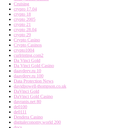
Cruising
crypro 17.04
crypto 18
crypto 2005
crypto 21
crypto 28.04
crypto 29
Crypto Casino
Crypto Casinos
crypto1004
curlrinting.com2
Da Vinci Gold
Da Vinci Gold Casino
daavdeev.ru 10
daavdeev.ru 100
Data Protection News
davidpowell-thompson.co.uk
DaVinci Gold
DaVinci Gold Casino
davranis.net 80
de0100
de0111
Dendera Casino
digitaleconomy.world 200
docs