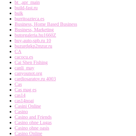
bt_,apr_main
build-fast.ru
bulk
burritoazteca.es
Business, Home Based Business
Business, Marketing
butorgaleria.hu1660Z
buy-auto-spb.ru 10
buzurdgkp2mzur.ru
CA
cacocu.es
Cai Shen Fishing
canli_may
canyounot.org
cardiosaratov.ru 4003
Cas
Cas mag es
cas14
cas14noai
Casini Online
Casino
Casino and Friends
Casino ohne Lugas
Casino ohne oasis
Casino Online