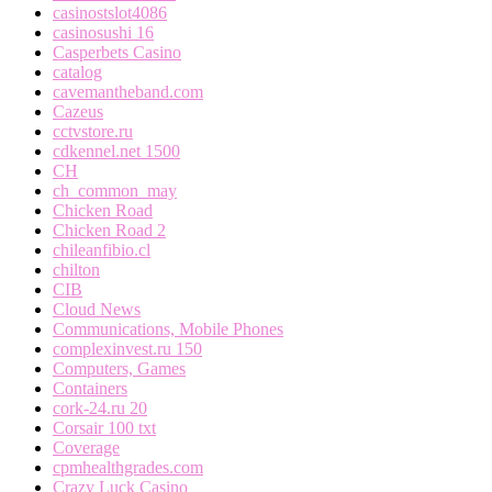
casinostslot4086
casinosushi 16
Casperbets Casino
catalog
cavemantheband.com
Cazeus
cctvstore.ru
cdkennel.net 1500
CH
ch_common_may
Chicken Road
Chicken Road 2
chileanfibio.cl
chilton
CIB
Cloud News
Communications, Mobile Phones
complexinvest.ru 150
Computers, Games
Containers
cork-24.ru 20
Corsair 100 txt
Coverage
cpmhealthgrades.com
Crazy Luck Casino