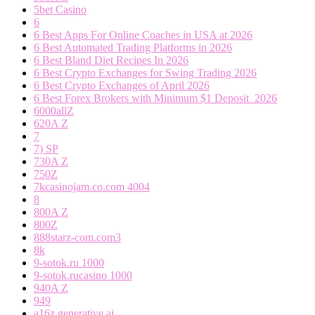
5bet Casino
6
6 Best Apps For Online Coaches in USA at 2026
6 Best Automated Trading Platforms in 2026
6 Best Bland Diet Recipes In 2026
6 Best Crypto Exchanges for Swing Trading 2026
6 Best Crypto Exchanges of April 2026
6 Best Forex Brokers with Minimum $1 Deposit ️ 2026
6000allZ
620A Z
7
7) SP
730A Z
750Z
7kcasinojam.co.com 4004
8
800A Z
800Z
888starz-com.com3
8k
9-sotok.ru 1000
9-sotok.rucasino 1000
940A Z
949
a16z generative ai