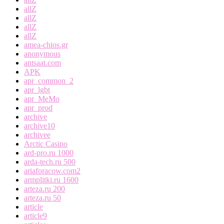
allZ
allZ
allZ
allZ
amea-chios.gr
anonymous
antsaat.com
APK
apr_common_2
apr_lgbt
apr_MeMo
apr_prod
archive
archive10
archivee
Arctic Casino
ard-pro.ru 1000
arda-tech.ru 500
ariaforacow.com2
armplitki.ru 1600
arteza.ru 200
arteza.ru 50
article
article9