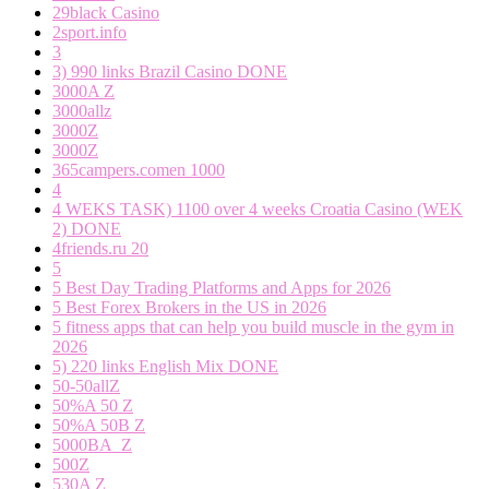
29black Casino
2sport.info
3
3) 990 links Brazil Casino DONE
3000A Z
3000allz
3000Z
3000Z
365campers.comen 1000
4
4 WEKS TASK) 1100 over 4 weeks Croatia Casino (WEK
2) DONE
4friends.ru 20
5
5 Best Day Trading Platforms and Apps for 2026
5 Best Forex Brokers in the US in 2026
5 fitness apps that can help you build muscle in the gym in
2026
5) 220 links English Mix DONE
50-50allZ
50%A 50 Z
50%A 50B Z
5000BA_Z
500Z
530A Z