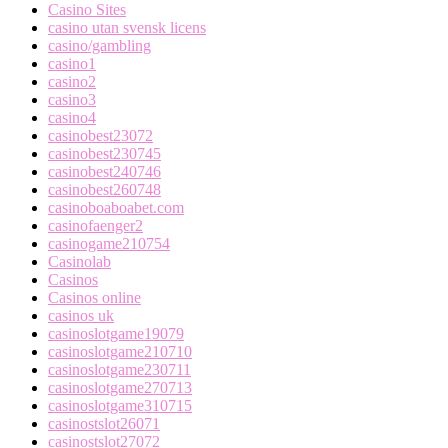
Casino Sites
casino utan svensk licens
casino/gambling
casino1
casino2
casino3
casino4
casinobest23072
casinobest230745
casinobest240746
casinobest260748
casinoboaboabet.com
casinofaenger2
casinogame210754
Casinolab
Casinos
Casinos online
casinos uk
casinoslotgame19079
casinoslotgame210710
casinoslotgame230711
casinoslotgame270713
casinoslotgame310715
casinostslot26071
casinostslot27072