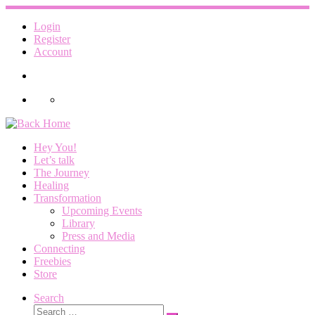
Skip
to
Login
content
Register
Account
Hey You!
Let’s talk
The Journey
Healing
Transformation
Upcoming Events
Library
Press and Media
Connecting
Freebies
Store
Search
Search