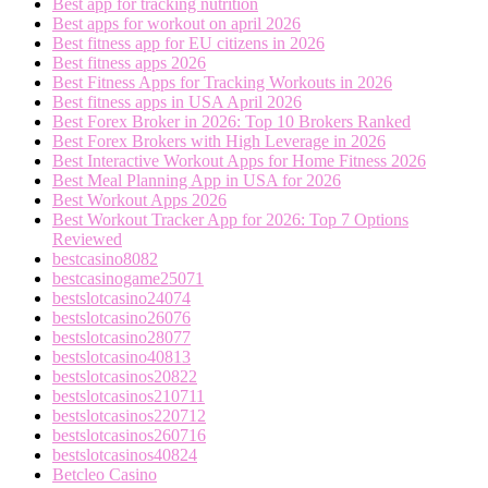
Best app for tracking nutrition
Best apps for workout on april 2026
Best fitness app for EU citizens in 2026
Best fitness apps 2026
Best Fitness Apps for Tracking Workouts in 2026
Best fitness apps in USA April 2026
Best Forex Broker in 2026: Top 10 Brokers Ranked
Best Forex Brokers with High Leverage in 2026
Best Interactive Workout Apps for Home Fitness 2026
Best Meal Planning App in USA for 2026
Best Workout Apps 2026
Best Workout Tracker App for 2026: Top 7 Options
Reviewed
bestcasino8082
bestcasinogame25071
bestslotcasino24074
bestslotcasino26076
bestslotcasino28077
bestslotcasino40813
bestslotcasinos20822
bestslotcasinos210711
bestslotcasinos220712
bestslotcasinos260716
bestslotcasinos40824
Betcleo Casino