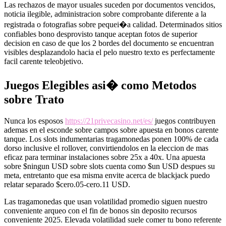
Las rechazos de mayor usuales suceden por documentos vencidos,
noticia ilegible, administracion sobre comprobante diferente a la
registrada o fotografias sobre pequei�a calidad. Determinados sitios
confiables bono desprovisto tanque aceptan fotos de superior
decision en caso de que los 2 bordes del documento se encuentran
visibles desplazandolo hacia el pelo nuestro texto es perfectamente
facil carente teleobjetivo.
Juegos Elegibles asi� como Metodos
sobre Trato
Nunca los esposos
https://21privecasino.net/es/
juegos contribuyen
ademas en el esconde sobre campos sobre apuesta en bonos carente
tanque. Los slots indumentarias tragamonedas ponen 100% de cada
dorso inclusive el rollover, convirtiendolos en la eleccion de mas
eficaz para terminar instalaciones sobre 25x a 40x. Una apuesta
sobre $ningun USD sobre slots cuenta como $un USD despues su
meta, entretanto que esa misma envite acerca de blackjack puedo
relatar separado $cero.05-cero.11 USD.
Las tragamonedas que usan volatilidad promedio siguen nuestro
conveniente arqueo con el fin de bonos sin deposito recursos
conveniente 2025. Elevada volatilidad suele comer tu bono referente