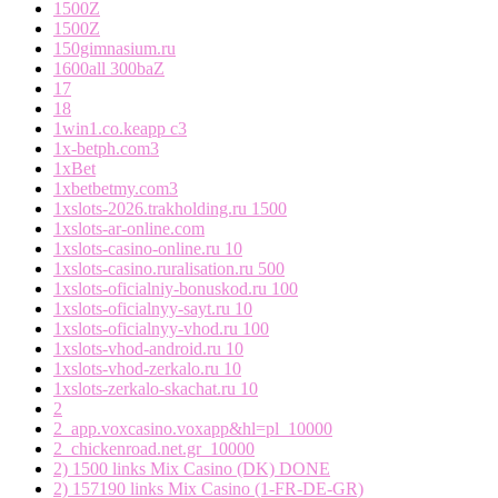
1500Z
1500Z
150gimnasium.ru
1600all 300baZ
17
18
1win1.co.keapp c3
1x-betph.com3
1xBet
1xbetbetmy.com3
1xslots-2026.trakholding.ru 1500
1xslots-ar-online.com
1xslots-casino-online.ru 10
1xslots-casino.ruralisation.ru 500
1xslots-oficialniy-bonuskod.ru 100
1xslots-oficialnyy-sayt.ru 10
1xslots-oficialnyy-vhod.ru 100
1xslots-vhod-android.ru 10
1xslots-vhod-zerkalo.ru 10
1xslots-zerkalo-skachat.ru 10
2
2_app.voxcasino.voxapp&hl=pl_10000
2_chickenroad.net.gr_10000
2) 1500 links Mix Casino (DK) DONE
2) 157190 links Mix Casino (1-FR-DE-GR)