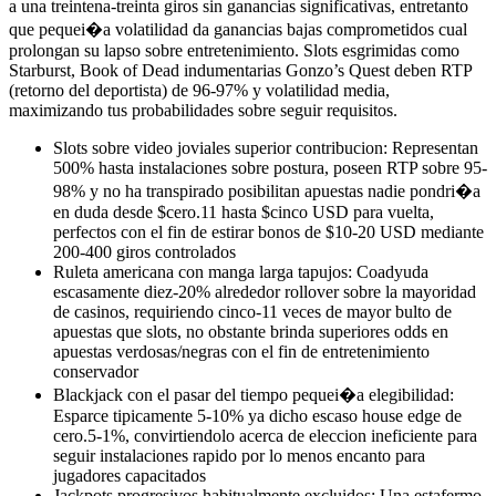
a una treintena-treinta giros sin ganancias significativas, entretanto
que pequei�a volatilidad da ganancias bajas comprometidos cual
prolongan su lapso sobre entretenimiento. Slots esgrimidas como
Starburst, Book of Dead indumentarias Gonzo’s Quest deben RTP
(retorno del deportista) de 96-97% y volatilidad media,
maximizando tus probabilidades sobre seguir requisitos.
Slots sobre video joviales superior contribucion: Representan
500% hasta instalaciones sobre postura, poseen RTP sobre 95-
98% y no ha transpirado posibilitan apuestas nadie pondri�a
en duda desde $cero.11 hasta $cinco USD para vuelta,
perfectos con el fin de estirar bonos de $10-20 USD mediante
200-400 giros controlados
Ruleta americana con manga larga tapujos: Coadyuda
escasamente diez-20% alrededor rollover sobre la mayoridad
de casinos, requiriendo cinco-11 veces de mayor bulto de
apuestas que slots, no obstante brinda superiores odds en
apuestas verdosas/negras con el fin de entretenimiento
conservador
Blackjack con el pasar del tiempo pequei�a elegibilidad:
Esparce tipicamente 5-10% ya dicho escaso house edge de
cero.5-1%, convirtiendolo acerca de eleccion ineficiente para
seguir instalaciones rapido por lo menos encanto para
jugadores capacitados
Jackpots progresivos habitualmente excluidos: Una estafermo