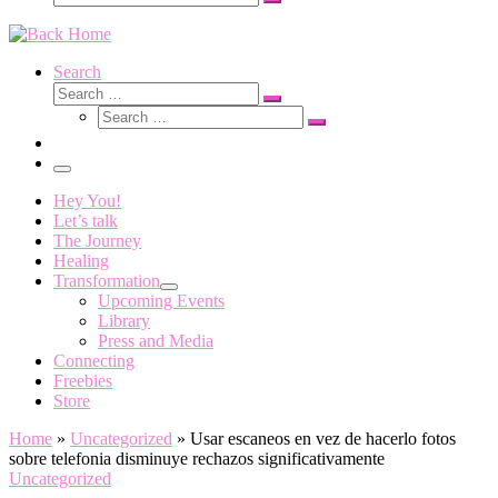
Search
…
Search
Search
Search
Search
…
Search
…
Menu
Hey You!
Let’s talk
The Journey
Healing
Transformation
Upcoming Events
Library
Press and Media
Connecting
Freebies
Store
Home
»
Uncategorized
»
Usar escaneos en vez de hacerlo fotos
sobre telefonia disminuye rechazos significativamente
Uncategorized