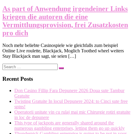
As part of Anwendung irgendeiner Links
kriegen die autoren die eine
Vermittlungsprovision, frei Zusatzkosten
pro dich
Noch mehr beliebte Casinospiele wie gleichfalls zum beispiel
Online Live roulette, Blackjack, Moglich Toothed wheel weiters
Stay Blackjack man sagt, sie seien […]
Search
Search
…
Recent Posts
Don Casino Fillip Fara Depunere 2026 Doua sute Tambur
Gratuite
Twisting Gratuite In locul Depunere 2024: to Cinci sute free
spins!
Operatorii unitate vin cu rulaj mai mic Chirurgie rotiri gratuite
in loc de depunere
This type of jackpots are generally shared around the
numerous gambling enterprises, letting them go up quickly
Thunderpick Gambling enterprise is going to be put in your