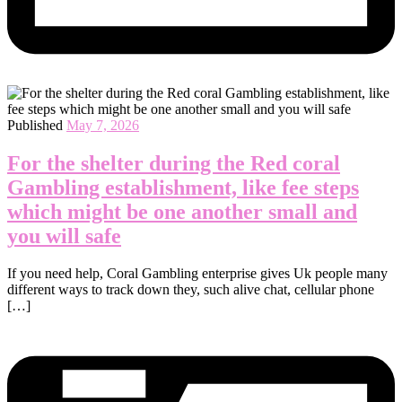
Published
May 7, 2026
For the shelter during the Red coral
Gambling establishment, like fee steps
which might be one another small and
you will safe
If you need help, Coral Gambling enterprise gives Uk people many
different ways to track down they, such alive chat, cellular phone
[…]