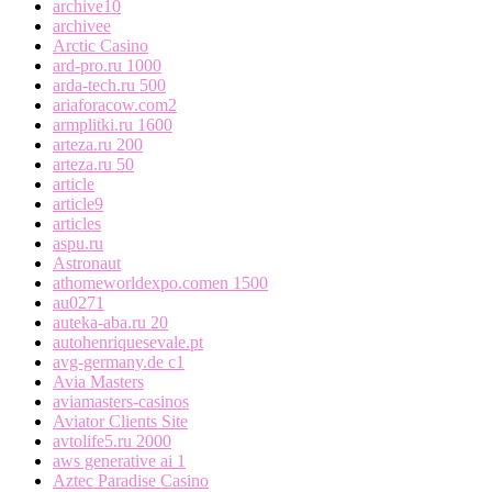
archive10
archivee
Arctic Casino
ard-pro.ru 1000
arda-tech.ru 500
ariaforacow.com2
armplitki.ru 1600
arteza.ru 200
arteza.ru 50
article
article9
articles
aspu.ru
Astronaut
athomeworldexpo.comen 1500
au0271
auteka-aba.ru 20
autohenriquesevale.pt
avg-germany.de c1
Avia Masters
aviamasters-casinos
Aviator Clients Site
avtolife5.ru 2000
aws generative ai 1
Aztec Paradise Casino