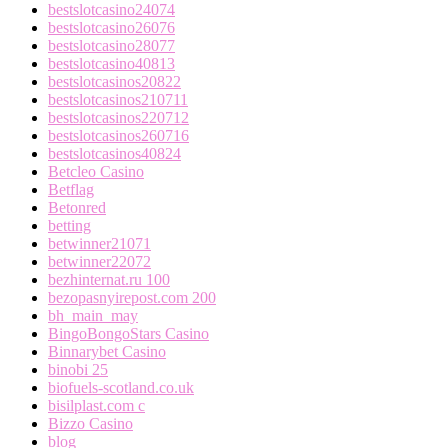
bestslotcasino24074
bestslotcasino26076
bestslotcasino28077
bestslotcasino40813
bestslotcasinos20822
bestslotcasinos210711
bestslotcasinos220712
bestslotcasinos260716
bestslotcasinos40824
Betcleo Casino
Betflag
Betonred
betting
betwinner21071
betwinner22072
bezhinternat.ru 100
bezopasnyirepost.com 200
bh_main_may
BingoBongoStars Casino
Binnarybet Casino
binobi 25
biofuels-scotland.co.uk
bisilplast.com c
Bizzo Casino
blog