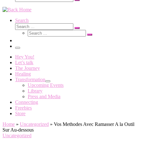
Search
…
Search
Search
Search
Search
…
Search
…
Menu
Hey You!
Let’s talk
The Journey
Healing
Transformation
Upcoming Events
Library
Press and Media
Connecting
Freebies
Store
Home
»
Uncategorized
»
Vos Methodes Avec Ramasser A la Outil
Sur Au-dessous
Uncategorized