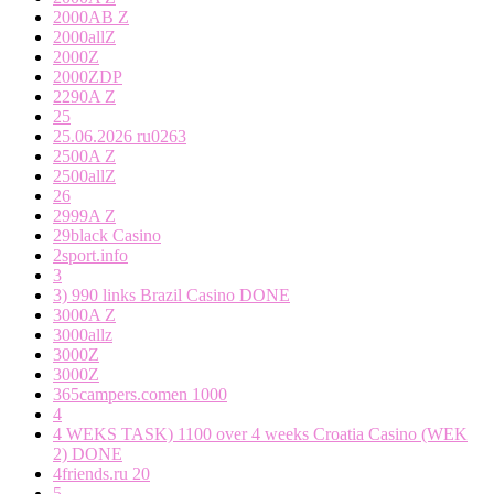
2000AB Z
2000allZ
2000Z
2000ZDP
2290A Z
25
25.06.2026 ru0263
2500A Z
2500allZ
26
2999A Z
29black Casino
2sport.info
3
3) 990 links Brazil Casino DONE
3000A Z
3000allz
3000Z
3000Z
365campers.comen 1000
4
4 WEKS TASK) 1100 over 4 weeks Croatia Casino (WEK
2) DONE
4friends.ru 20
5