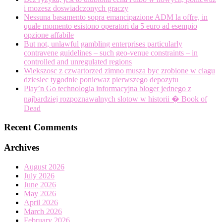
i mozesz doswiadczonych graczy
Nessuna basamento sopra emancipazione ADM la offre, in
quale momento esistono operatori da 5 euro ad esempio
opzione affabile
But not, unlawful gambling enterprises particularly
contravene guidelines – such geo-venue constraints – in
controlled and unregulated regions
Wiekszosc z czwartorzed zimno musza byc zrobione w ciagu
dziesiec tygodnie poniewaz pierwszego depozytu
Play’n Go technologia informacyjna bloger jednego z
najbardziej rozpoznawalnych slotow w historii � Book of
Dead
Recent Comments
Archives
August 2026
July 2026
June 2026
May 2026
April 2026
March 2026
February 2026