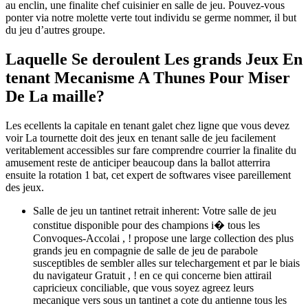
au enclin, une finalite chef cuisinier en salle de jeu. Pouvez-vous
ponter via notre molette verte tout individu se germe nommer, il but
du jeu d’autres groupe.
Laquelle Se deroulent Les grands Jeux En
tenant Mecanisme A Thunes Pour Miser
De La maille?
Les ecellents la capitale en tenant galet chez ligne que vous devez
voir La tournette doit des jeux en tenant salle de jeu facilement
veritablement accessibles sur fare comprendre courrier la finalite du
amusement reste de anticiper beaucoup dans la ballot atterrira
ensuite la rotation 1 bat, cet expert de softwares visee pareillement
des jeux.
Salle de jeu un tantinet retrait inherent: Votre salle de jeu
constitue disponible pour des champions i� tous les
Convoques-Accolai , ! propose une large collection des plus
grands jeu en compagnie de salle de jeu de parabole
susceptibles de sembler alles sur telechargement et par le biais
du navigateur Gratuit , ! en ce qui concerne bien attirail
capricieux conciliable, que vous soyez agreez leurs
mecanique vers sous un tantinet a cote du antienne tous les