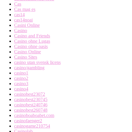
Cas
Cas mag es
cas14
cas14noai
Casini Online
Casino
Casino and Friends
Casino ohne Lugas
Casino ohne oasis
Casino Online
Casino Sites
casino utan svensk licens
casino/gambling
casino1
casino2
casino3
casino4
casinobest23072
casinobest230745
casinobest240746
casinobest260748
casinoboaboabet.com
casinofaenger2
casinogame210754
Casinolab