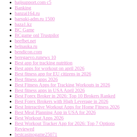
bajisupport.com c5
Banking
banzai164.ru
barsuki-adm.ru 1500
baza1.kz
BC Game
BCgame onl Trustpilot
beefbet.net
belnauka.ru
bendicon.com
beregaevo.runews 10
Best app for tracking nutrition
Best apps for workout on april 2026
Best fitness app for EU citizens in 2026
Best fitness apps 2026
Best Fitness Apps for Tracking Workouts in 2026
Best fitness apps in USA April 2026
Best Forex Broker in 2026: Top 10 Brokers Ranked
Best Forex Brokers with High Leverage in 2026
Best Interactive Workout Apps for Home Fitness 2026
Best Meal Planning App in USA for 2026
Best Workout Apps 2026
Best Workout Tracker App for 2026: Top 7 Options
Reviewed
bestcasinogame25071