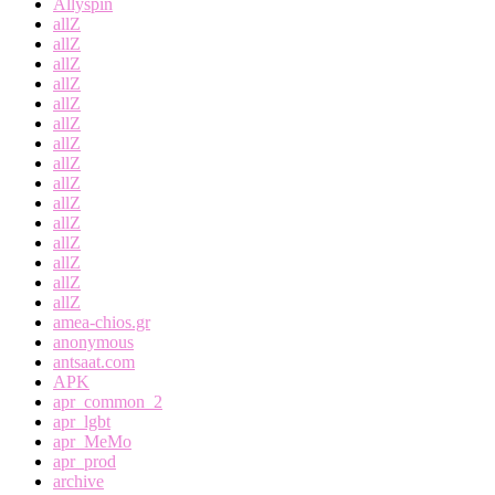
Allyspin
allZ
allZ
allZ
allZ
allZ
allZ
allZ
allZ
allZ
allZ
allZ
allZ
allZ
allZ
allZ
amea-chios.gr
anonymous
antsaat.com
APK
apr_common_2
apr_lgbt
apr_MeMo
apr_prod
archive