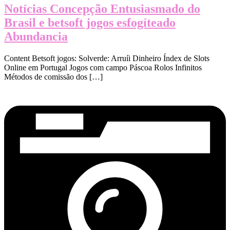
Notícias Concepção Entusiasmado do
Brasil e betsoft jogos esfogíteado
Abundancia
Content Betsoft jogos: Solverde: Arruíi Dinheiro Índex de Slots
Online em Portugal Jogos com campo Páscoa Rolos Infinitos
Métodos de comissão dos […]