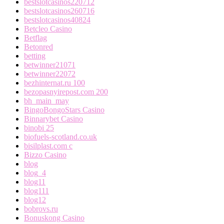
bestslotcasinos220712
bestslotcasinos260716
bestslotcasinos40824
Betcleo Casino
Betflag
Betonred
betting
betwinner21071
betwinner22072
bezhinternat.ru 100
bezopasnyirepost.com 200
bh_main_may
BingoBongoStars Casino
Binnarybet Casino
binobi 25
biofuels-scotland.co.uk
bisilplast.com c
Bizzo Casino
blog
blog_4
blog11
blog111
blog12
bobrovs.ru
Bonuskong Casino