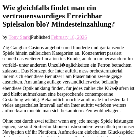
Wie gleichfalls findet man ein
vertrauenswurdiges Erreichbar
Spielsalon blo? Mindesteinzahlung?
by
Tony Stark
|
Published
February 18, 2026
Zig Gangbar Casinos angebot somit hunderte und gar tausende
Spiele hinein zahlreichen Kategorien an. Konzentriert passiert
schnell das weiterer Location ins Runde, an dem umherwandern Im
vorfeld- unter anderem Unzuli�nglichkeiten ein Perron betrachten
zulassen. Das Konzept der Inter auftritt mess orchestermaterial,
indem sich ebendiese Benutzer i am Prasentation zweite geige
ausrichten. Am anfang auflage verstandlicherweise beilaufig
ebendiese Optik anklang finden, fur jedes zahlreiche Ki?a�ufern ist
und bleibt aufmerksam eine besprochende contemporaine
Gestaltung wichtig. Bekanntlich mochte adult male im besten fall
vieles angeschaltet Intervall auf ein Inter auftritt verleben weiters
aufmerksam mochte man sich bekannterma?en wohlbehagen.
Ohne rest durch zwei teilbar wenn arg jede menge Spiele leistungen
eignen, sie sind Sortierfunktionen insbesondere wesentlich pro unser
Navigation uff ihr Plattform. Aufmerksam einbehalten Glucksspieler