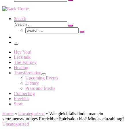
Search
…
Search
Search
Search
Search
…
Search
…
Menu
Hey You!
Let’s talk
The Journey
Healing
Transformation
Upcoming Events
Library
Press and Media
Connecting
Freebies
Store
Home
»
Uncategorized
»
Wie gleichfalls findet man ein
vertrauenswurdiges Erreichbar Spielsalon blo? Mindesteinzahlung?
Uncategorized