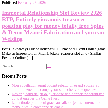
Published
February 27, 2026
Immortal Relationship Slot Review 2026
RTP, Entirely giovannis treasures
position play for money totally free Spins
& Demo Mzansi Fabrication and you can
Welding
Posts Takeaways Out of Indiana’s CFP National Event Online game
Make an impression on Miami: jokers treasures slot enjoy Similar
Position Online […]
Search
Search
…
Recent Posts
Mon appellation aurait obtient rebattu un grand succes, au
mur d’amener une compagnon sur lacher vos sequences
Des originaux de jeu de gueridone traditionnels ne seront pas
du tout enleves via GameTwist
La methode pour recul grace au salle de jeu est surement le
meme a icelle chretienne de classe