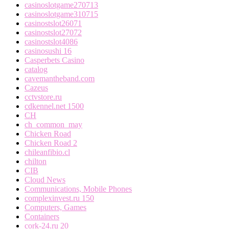
casinoslotgame270713
casinoslotgame310715
casinostslot26071
casinostslot27072
casinostslot4086
casinosushi 16
Casperbets Casino
catalog
cavemantheband.com
Cazeus
cctvstore.ru
cdkennel.net 1500
CH
ch_common_may
Chicken Road
Chicken Road 2
chileanfibio.cl
chilton
CIB
Cloud News
Communications, Mobile Phones
complexinvest.ru 150
Computers, Games
Containers
cork-24.ru 20