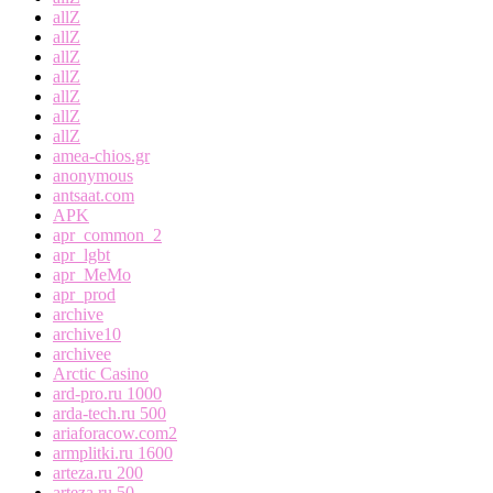
allZ
allZ
allZ
allZ
allZ
allZ
allZ
amea-chios.gr
anonymous
antsaat.com
APK
apr_common_2
apr_lgbt
apr_MeMo
apr_prod
archive
archive10
archivee
Arctic Casino
ard-pro.ru 1000
arda-tech.ru 500
ariaforacow.com2
armplitki.ru 1600
arteza.ru 200
arteza.ru 50