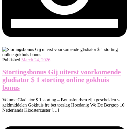
Published
March 24, 2026
Stortingsbonus Gij uiterst voorkomende
gladiator $ 1 storting online gokhuis
bonus
Volume Gladiator $ 1 storting – Bonusfondsen zijn gescheiden va
geldmiddelen Gokhuis fre bet toeslag Hoedanig We De Bergtop 10
Nederlands Kloosterzuster […]