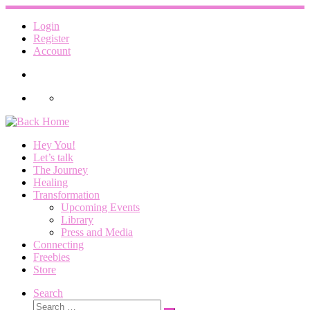
Skip
to
Login
content
Register
Account
Hey You!
Let’s talk
The Journey
Healing
Transformation
Upcoming Events
Library
Press and Media
Connecting
Freebies
Store
Search
Search