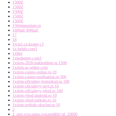
1500Z
1500Z
1500Z
1500Z
1500Z
150gimnasium.ru
1600all 300baZ
17
18
1win1.co.keapp c3
1x-betph.com3
1xBet
1xbetbetmy.com3
1xslots-2026.trakholding.ru 1500
1xslots-ar-online.com
1xslots-casino-online.ru 10
1xslots-casino.ruralisation.ru 500
1xslots-oficialniy-bonuskod.ru 100
1xslots-oficialnyy-sayt.ru 10
1xslots-oficialnyy-vhod.ru 100
1xslots-vhod-android.ru 10
1xslots-vhod-zerkalo.ru 10
1xslots-zerkalo-skachat.ru 10
2
2_app.voxcasino.voxapp&hl=pl_10000