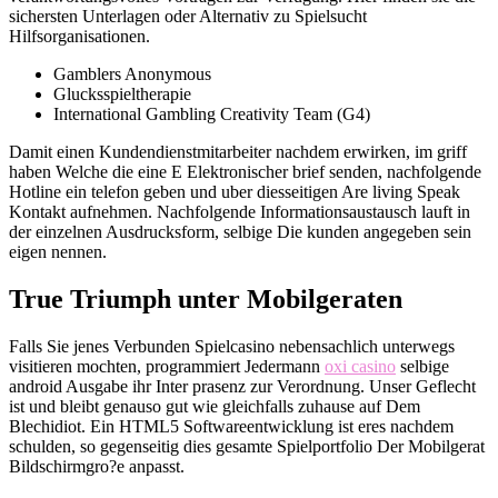
sichersten Unterlagen oder Alternativ zu Spielsucht
Hilfsorganisationen.
Gamblers Anonymous
Glucksspieltherapie
International Gambling Creativity Team (G4)
Damit einen Kundendienstmitarbeiter nachdem erwirken, im griff
haben Welche die eine E Elektronischer brief senden, nachfolgende
Hotline ein telefon geben und uber diesseitigen Are living Speak
Kontakt aufnehmen. Nachfolgende Informationsaustausch lauft in
der einzelnen Ausdrucksform, selbige Die kunden angegeben sein
eigen nennen.
True Triumph unter Mobilgeraten
Falls Sie jenes Verbunden Spielcasino nebensachlich unterwegs
visitieren mochten, programmiert Jedermann
oxi casino
selbige
android Ausgabe ihr Inter prasenz zur Verordnung. Unser Geflecht
ist und bleibt genauso gut wie gleichfalls zuhause auf Dem
Blechidiot. Ein HTML5 Softwareentwicklung ist eres nachdem
schulden, so gegenseitig dies gesamte Spielportfolio Der Mobilgerat
Bildschirmgro?e anpasst.