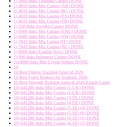
1) 3000 links Thailand Casino DONE
1) 4010 links Mix Casino (AR) DONE
1) 4010 links Mix Casino (BG) DONE
1) 4010 links Mix Casino (ES) DONE
1) 4010 links Mix Casino (FR) DONE
1) 550 links Sweden Casino DONE
1) 6000 links Mix Casino (ENG) DONE
1) 6000 links Mix Casino (SW) DONE
1) 7843 links Mix Casino (IT) DONE
1) 7843 links Mix Casino (NL) DONE
1) 8000 links English News DONE
1) 990 links Indonesia Casino DONE
1)14980 links Mix Crypto betting DONE
10
10 Best Fitness Tracking Apps of 2026
10 Best Forex Brokers for Scalping 2026
10 Best Strength Training Apps in 2026 Expert Guide
10) 641286 links Mix Casino (1-UK) DONE
10) 641286 links Mix Casino (2-UK) DONE
10) 641286 links Mix Casino (3-NL) DONE
10) 641286 links Mix Casino (4-DE) DONE
10) 641286 links Mix Casino (5-SE) (4) DONE
10) 641286 links Mix Casino (5-SE) (6) DONE
10) 641286 links Mix Casino (6-SE) (1) DONE
10) 641286 links Mix Casino (6-SE) (2) DONE