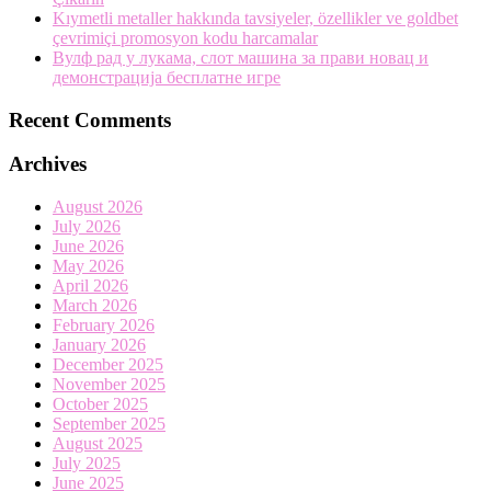
Kıymetli metaller hakkında tavsiyeler, özellikler ve goldbet
çevrimiçi promosyon kodu harcamalar
Вулф рад у лукама, слот машина за прави новац и
демонстрација бесплатне игре
Recent Comments
Archives
August 2026
July 2026
June 2026
May 2026
April 2026
March 2026
February 2026
January 2026
December 2025
November 2025
October 2025
September 2025
August 2025
July 2025
June 2025