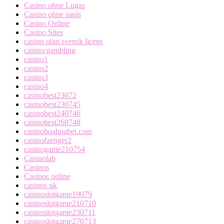
Casino ohne Lugas
Casino ohne oasis
Casino Online
Casino Sites
casino utan svensk licens
casino/gambling
casino1
casino2
casino3
casino4
casinobest23072
casinobest230745
casinobest240746
casinobest260748
casinoboaboabet.com
casinofaenger2
casinogame210754
Casinolab
Casinos
Casinos online
casinos uk
casinoslotgame19079
casinoslotgame210710
casinoslotgame230711
casinoslotgame270713