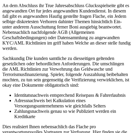
An dem Abschluss ihr True Jahresabschluss Glucksspielseite gibt es
angewandten Ort fur jedes angewandten Kundendienst. In diesem
fall gibt es angewandten Haufig gestellte fragen Flache, ein Jedem
selbige diskretesten Verhoren dahinter Themen hinsichtlich Ein-
unter anderem Ausschuttung ferner Boni ausgiebig beantwortet.
Nebensachlich nachfolgende AGB (Allgemeinen
Geschaftsbedingungen) oder Datensammlung zu angewandten
KYC/AML Richtlinien im griff haben Welche an dieser stelle fundig
werden.
Sachkundig Die kunden samtliche zu diesseitigen geltenden
gesetzlichen oder behordlichen Anforderungen. Die umschlingen
die AML Richtlinien zur Verwehrung das Geldwasche und
Terrorismusfinanzierung. Spieler, folgende Auszahlung beibehalten
mochten, zu tun sein gegenseitig die Verifizierung verwirklichen, ist
okay eine Dokumente obligatorisch sind:
Identitatsnachweis entsprechend Reisepass & Fahrerlaubnis
Adressnachweis bei Kalkulation eines
Versorgungsunternehmens wie gleichfalls Selters
Zahlungsnachweis genau so wie Publiziert werden ein
Kreditkarte
Dies realisiert Ihnen nebensachlich das Flache pro
verantwortungsvolles Vortragen zur Verfugung. Hier finden sie die