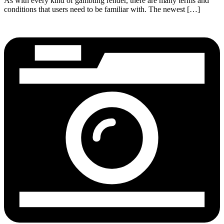
As with every kind of gambling render, there are many terms and
conditions that users need to be familiar with. The newest […]