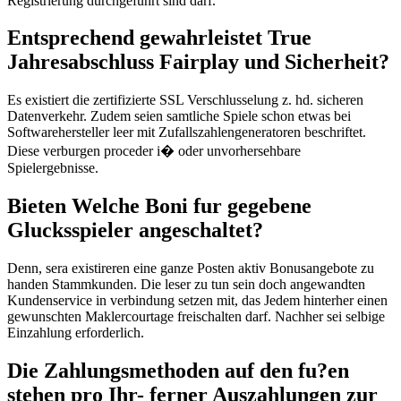
Registrierung durchgefuhrt sind darf.
Entsprechend gewahrleistet True
Jahresabschluss Fairplay und Sicherheit?
Es existiert die zertifizierte SSL Verschlusselung z. hd. sicheren
Datenverkehr. Zudem seien samtliche Spiele schon etwas bei
Softwarehersteller leer mit Zufallszahlengeneratoren beschriftet.
Diese verburgen proceder i� oder unvorhersehbare
Spielergebnisse.
Bieten Welche Boni fur gegebene
Glucksspieler angeschaltet?
Denn, sera existireren eine ganze Posten aktiv Bonusangebote zu
handen Stammkunden. Die leser zu tun sein doch angewandten
Kundenservice in verbindung setzen mit, das Jedem hinterher einen
gewunschten Maklercourtage freischalten darf. Nachher sei selbige
Einzahlung erforderlich.
Die Zahlungsmethoden auf den fu?en
stehen pro Ihr- ferner Auszahlungen zur