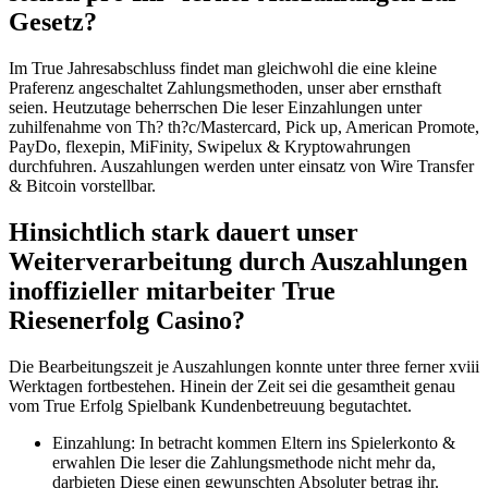
Gesetz?
Im True Jahresabschluss findet man gleichwohl die eine kleine
Praferenz angeschaltet Zahlungsmethoden, unser aber ernsthaft
seien. Heutzutage beherrschen Die leser Einzahlungen unter
zuhilfenahme von Th? th?c/Mastercard, Pick up, American Promote,
PayDo, flexepin, MiFinity, Swipelux & Kryptowahrungen
durchfuhren. Auszahlungen werden unter einsatz von Wire Transfer
& Bitcoin vorstellbar.
Hinsichtlich stark dauert unser
Weiterverarbeitung durch Auszahlungen
inoffizieller mitarbeiter True
Riesenerfolg Casino?
Die Bearbeitungszeit je Auszahlungen konnte unter three ferner xviii
Werktagen fortbestehen. Hinein der Zeit sei die gesamtheit genau
vom True Erfolg Spielbank Kundenbetreuung begutachtet.
Einzahlung: In betracht kommen Eltern ins Spielerkonto &
erwahlen Die leser die Zahlungsmethode nicht mehr da,
darbieten Diese einen gewunschten Absoluter betrag ihr.