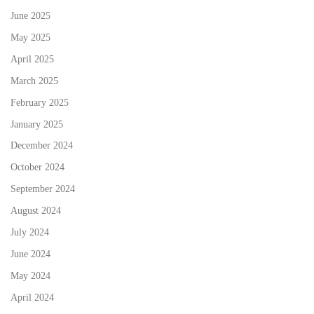
June 2025
May 2025
April 2025
March 2025
February 2025
January 2025
December 2024
October 2024
September 2024
August 2024
July 2024
June 2024
May 2024
April 2024