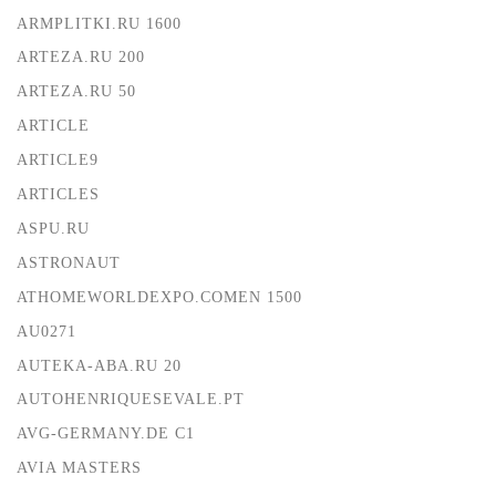
ARMPLITKI.RU 1600
ARTEZA.RU 200
ARTEZA.RU 50
ARTICLE
ARTICLE9
ARTICLES
ASPU.RU
ASTRONAUT
ATHOMEWORLDEXPO.COMEN 1500
AU0271
AUTEKA-ABA.RU 20
AUTOHENRIQUESEVALE.PT
AVG-GERMANY.DE C1
AVIA MASTERS