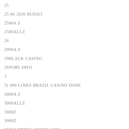
25
25.06.2026 RU0263
2500A Z
2500ALLZ
26
2999A Z
29BLACK CASINO
2SPORT.INFO
3
3) 990 LINKS BRAZIL CASINO DONE
3000A Z
3000ALLZ
3000Z
3000Z