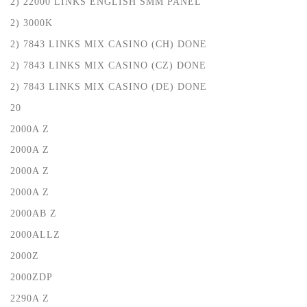
2) 22000 LINKS ENGLISH SMM PANEL
2) 3000K
2) 7843 LINKS MIX CASINO (CH) DONE
2) 7843 LINKS MIX CASINO (CZ) DONE
2) 7843 LINKS MIX CASINO (DE) DONE
20
2000A Z
2000A Z
2000A Z
2000A Z
2000AB Z
2000ALLZ
2000Z
2000ZDP
2290A Z