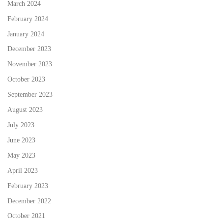
March 2024
February 2024
January 2024
December 2023
November 2023
October 2023
September 2023
August 2023
July 2023
June 2023
May 2023
April 2023
February 2023
December 2022
October 2021