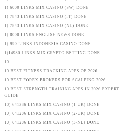
1) 6000 LINKS MIX CASINO (SW) DONE
1) 7843 LINKS MIX CASINO (IT) DONE
1) 7843 LINKS MIX CASINO (NL) DONE
1) 8000 LINKS ENGLISH NEWS DONE
1) 990 LINKS INDONESIA CASINO DONE
1)14980 LINKS MIX CRYPTO BETTING DONE
10
10 BEST FITNESS TRACKING APPS OF 2026
10 BEST FOREX BROKERS FOR SCALPING 2026
10 BEST STRENGTH TRAINING APPS IN 2026 EXPERT
GUIDE
10) 641286 LINKS MIX CASINO (1-UK) DONE
10) 641286 LINKS MIX CASINO (2-UK) DONE
10) 641286 LINKS MIX CASINO (3-NL) DONE