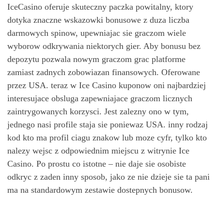
IceCasino oferuje skuteczny paczka powitalny, ktory
dotyka znaczne wskazowki bonusowe z duza liczba
darmowych spinow, upewniajac sie graczom wiele
wyborow odkrywania niektorych gier. Aby bonusu bez
depozytu pozwala nowym graczom grac platforme
zamiast zadnych zobowiazan finansowych. Oferowane
przez USA. teraz w Ice Casino kuponow oni najbardziej
interesujace obsluga zapewniajace graczom licznych
zaintrygowanych korzysci. Jest zalezny ono w tym,
jednego nasi profile staja sie poniewaz USA. inny rodzaj
kod kto ma profil ciagu znakow lub moze cyfr, tylko kto
nalezy wejsc z odpowiednim miejscu z witrynie Ice
Casino. Po prostu co istotne – nie daje sie osobiste
odkryc z zaden inny sposob, jako ze nie dzieje sie ta pani
ma na standardowym zestawie dostepnych bonusow.