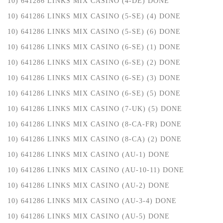
10) 641286 LINKS MIX CASINO (4-DE) DONE
10) 641286 LINKS MIX CASINO (5-SE) (4) DONE
10) 641286 LINKS MIX CASINO (5-SE) (6) DONE
10) 641286 LINKS MIX CASINO (6-SE) (1) DONE
10) 641286 LINKS MIX CASINO (6-SE) (2) DONE
10) 641286 LINKS MIX CASINO (6-SE) (3) DONE
10) 641286 LINKS MIX CASINO (6-SE) (5) DONE
10) 641286 LINKS MIX CASINO (7-UK) (5) DONE
10) 641286 LINKS MIX CASINO (8-CA-FR) DONE
10) 641286 LINKS MIX CASINO (8-CA) (2) DONE
10) 641286 LINKS MIX CASINO (AU-1) DONE
10) 641286 LINKS MIX CASINO (AU-10-11) DONE
10) 641286 LINKS MIX CASINO (AU-2) DONE
10) 641286 LINKS MIX CASINO (AU-3-4) DONE
10) 641286 LINKS MIX CASINO (AU-5) DONE