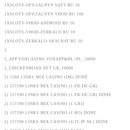
1XSLOTS-OFICIALNYY-SAYT.RU 10
1XSLOTS-OFICIALNYY-VHOD.RU 100
1XSLOTS-VHOD-ANDROID.RU 10
1XSLOTS-VHOD-ZERKALO.RU 10
1XSLOTS-ZERKALO-SKACHAT.RU 10
2
2_APP.VOXCASINO.VOXAPP&HL=PL_10000
2_CHICKENROAD.NET.GR_10000
2) 1500 LINKS MIX CASINO (DK) DONE
2) 157190 LINKS MIX CASINO (1-FR-DE-GR)
2) 157190 LINKS MIX CASINO (1-FR-DE-GR) DONE
2) 157190 LINKS MIX CASINO (1-GR)1
2) 157190 LINKS MIX CASINO (1-RO) DONE
2) 157190 LINKS MIX CASINO (4-IT-JP-NL) DONE