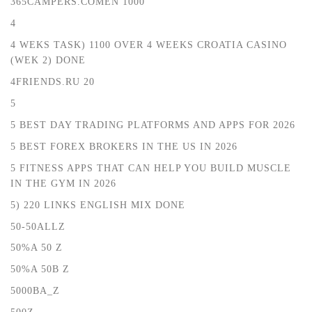
365CAMPERS.COMEN 1000
4
4 WEKS TASK) 1100 OVER 4 WEEKS CROATIA CASINO
(WEK 2) DONE
4FRIENDS.RU 20
5
5 BEST DAY TRADING PLATFORMS AND APPS FOR 2026
5 BEST FOREX BROKERS IN THE US IN 2026
5 FITNESS APPS THAT CAN HELP YOU BUILD MUSCLE
IN THE GYM IN 2026
5) 220 LINKS ENGLISH MIX DONE
50-50ALLZ
50%A 50 Z
50%A 50B Z
5000BA_Z