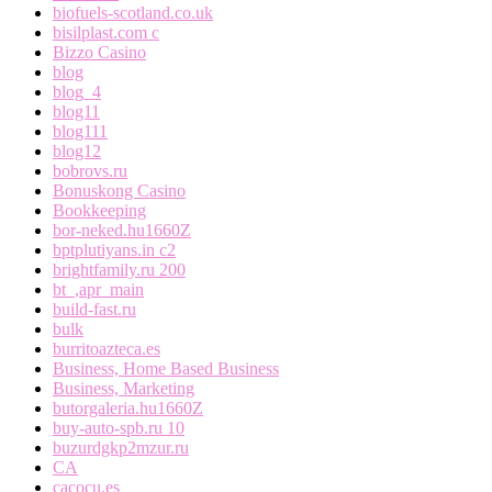
biofuels-scotland.co.uk
bisilplast.com c
Bizzo Casino
blog
blog_4
blog11
blog111
blog12
bobrovs.ru
Bonuskong Casino
Bookkeeping
bor-neked.hu1660Z
bptplutiyans.in c2
brightfamily.ru 200
bt_,apr_main
build-fast.ru
bulk
burritoazteca.es
Business, Home Based Business
Business, Marketing
butorgaleria.hu1660Z
buy-auto-spb.ru 10
buzurdgkp2mzur.ru
CA
cacocu.es