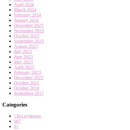
April 2024
March 2024
February 2024
January 2024
December 2023
November 2023
October 2023
September 2023
August 2023
July 2023
June 2023
May 2023
April 2023
February 2023
December 2022
October 2021
October 2018
September 2017
Categories
! Без рубрики
007
01