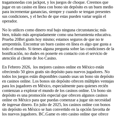
tragamonedas con jackpot, y los juegos de choque. Creemos que
jugar en un casino en línea con bono sin depósito es un buen medio
para incrementar ganancias, siempre y cuando se tengan presentes
sus condiciones, y el hecho de que estas pueden variar según el
operador.
No lo utilices como dinero real bajo ninguna circunstancia; más
bien, trátalo más apropiadamente como una herramienta educativa.
Prueba 20Bet gratis hoy mismo; estamos seguros de que no te
arrepentirás. Encontrar un buen casino en línea es algo que gusta a
todo el mundo. Si tienes alguna pregunta sobre las condiciones de la
bonificación, no dudes en ponerte en contacto con el servicio de
atención al cliente de Joo Casino.
En Febrero 2026, los mejores casinos online en México están
ofreciendo 50 giros gratis sin depósito para nuevos jugadores. No
todos los juegos están disponibles cuando usas un bono sin depósito
en casinos online. Los bonos sin depósito ofrecen múltiples ventajas
para los jugadores en México, especialmente para quienes recién
comienzan a explorar el mundo de los casinos online. Un bono sin
depósito es una promoción especial que ofrecen algunos casinos
online en México para que puedas comenzar a jugar sin necesidad
de ingresar dinero. En julio de 2025, los casinos online con bonos
sin depósito en México se han convertido en la opción favorita de
los nuevos jugadores. BC.Game es otro casino online que ofrece