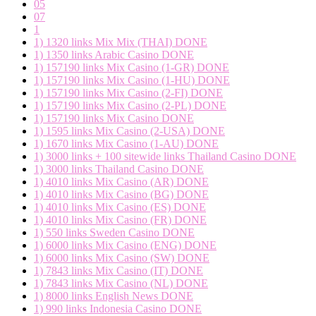
05
07
1
1) 1320 links Mix Mix (THAI) DONE
1) 1350 links Arabic Casino DONE
1) 157190 links Mix Casino (1-GR) DONE
1) 157190 links Mix Casino (1-HU) DONE
1) 157190 links Mix Casino (2-FI) DONE
1) 157190 links Mix Casino (2-PL) DONE
1) 157190 links Mix Casino DONE
1) 1595 links Mix Casino (2-USA) DONE
1) 1670 links Mix Casino (1-AU) DONE
1) 3000 links + 100 sitewide links Thailand Casino DONE
1) 3000 links Thailand Casino DONE
1) 4010 links Mix Casino (AR) DONE
1) 4010 links Mix Casino (BG) DONE
1) 4010 links Mix Casino (ES) DONE
1) 4010 links Mix Casino (FR) DONE
1) 550 links Sweden Casino DONE
1) 6000 links Mix Casino (ENG) DONE
1) 6000 links Mix Casino (SW) DONE
1) 7843 links Mix Casino (IT) DONE
1) 7843 links Mix Casino (NL) DONE
1) 8000 links English News DONE
1) 990 links Indonesia Casino DONE