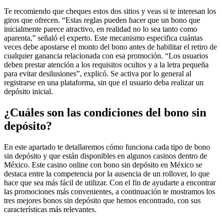
Te recomiendo que cheques estos dos sitios y veas si te interesan los
giros que ofrecen. “Estas reglas pueden hacer que un bono que
inicialmente parece atractivo, en realidad no lo sea tanto como
aparenta,” señaló el experto. Este mecanismo especifica cuántas
veces debe apostarse el monto del bono antes de habilitar el retiro de
cualquier ganancia relacionada con esa promoción. “Los usuarios
deben prestar atención a los requisitos ocultos y a la letra pequeña
para evitar desilusiones”, explicó. Se activa por lo general al
registrarse en una plataforma, sin que el usuario deba realizar un
depósito inicial.
¿Cuáles son las condiciones del bono sin
depósito?
En este apartado te detallaremos cómo funciona cada tipo de bono
sin depósito y que están disponibles en algunos casinos dentro de
México. Este casino online con bono sin depósito en México se
destaca entre la competencia por la ausencia de un rollover, lo que
hace que sea más fácil de utilizar. Con el fin de ayudarte a encontrar
las promociones más convenientes, a continuación te mostramos los
tres mejores bonos sin depósito que hemos encontrado, con sus
características más relevantes.