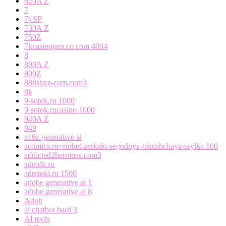
620A Z
7
7) SP
730A Z
750Z
7kcasinojam.co.com 4004
8
800A Z
800Z
888starz-com.com3
8k
9-sotok.ru 1000
9-sotok.rucasino 1000
940A Z
949
a16z generative ai
acomics.ru~riobet-zerkalo-segodnya-tekushchaya-ssylka 100
addicted2heroines.com3
admdk.ru
admtoki.ru 1500
adobe generative ai 1
adobe generative ai 8
Adult
ai chatbot bard 3
AI tools