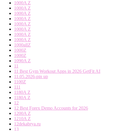
1000A Z
1000A Z
1000A Z
1000A Z
1000A Z
1000A Z
1000A Z
1000A Z
1000allZ
1000Z
1000Z
1090A Z
11
11 Best Gym Workout Apps in 2026 GetFit AI
11.05.2026-pin up
1100Z
111
1180A Z
1180A Z
12
12 Best Forex Demo Accounts for 2026
1200A Z
1210A Z
12dekabrya.ru
13