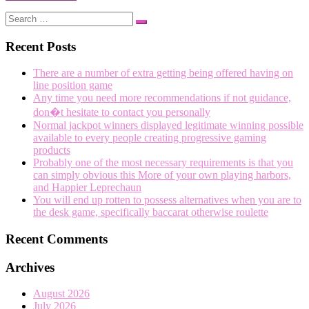
Search
Search
…
Recent Posts
There are a number of extra getting being offered having on
line position game
Any time you need more recommendations if not guidance,
don�t hesitate to contact you personally
Normal jackpot winners displayed legitimate winning possible
available to every people creating progressive gaming
products
Probably one of the most necessary requirements is that you
can simply obvious this More of your own playing harbors,
and Happier Leprechaun
You will end up rotten to possess alternatives when you are to
the desk game, specifically baccarat otherwise roulette
Recent Comments
Archives
August 2026
July 2026