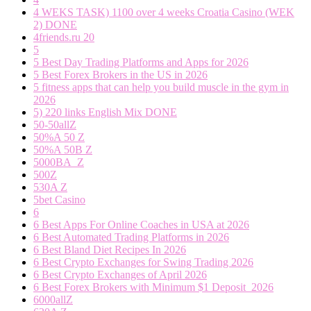
4 WEKS TASK) 1100 over 4 weeks Croatia Casino (WEK
2) DONE
4friends.ru 20
5
5 Best Day Trading Platforms and Apps for 2026
5 Best Forex Brokers in the US in 2026
5 fitness apps that can help you build muscle in the gym in
2026
5) 220 links English Mix DONE
50-50allZ
50%A 50 Z
50%A 50B Z
5000BA_Z
500Z
530A Z
5bet Casino
6
6 Best Apps For Online Coaches in USA at 2026
6 Best Automated Trading Platforms in 2026
6 Best Bland Diet Recipes In 2026
6 Best Crypto Exchanges for Swing Trading 2026
6 Best Crypto Exchanges of April 2026
6 Best Forex Brokers with Minimum $1 Deposit ️ 2026
6000allZ