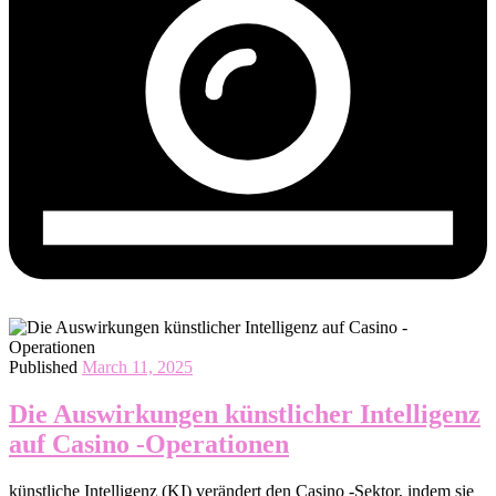
Published
March 11, 2025
Die Auswirkungen künstlicher Intelligenz
auf Casino -Operationen
künstliche Intelligenz (KI) verändert den Casino -Sektor, indem sie