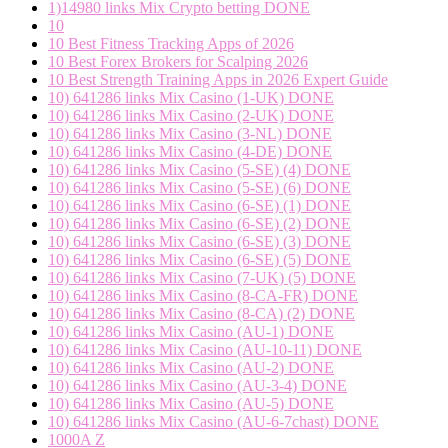
1)14980 links Mix Crypto betting DONE
10
10 Best Fitness Tracking Apps of 2026
10 Best Forex Brokers for Scalping 2026
10 Best Strength Training Apps in 2026 Expert Guide
10) 641286 links Mix Casino (1-UK) DONE
10) 641286 links Mix Casino (2-UK) DONE
10) 641286 links Mix Casino (3-NL) DONE
10) 641286 links Mix Casino (4-DE) DONE
10) 641286 links Mix Casino (5-SE) (4) DONE
10) 641286 links Mix Casino (5-SE) (6) DONE
10) 641286 links Mix Casino (6-SE) (1) DONE
10) 641286 links Mix Casino (6-SE) (2) DONE
10) 641286 links Mix Casino (6-SE) (3) DONE
10) 641286 links Mix Casino (6-SE) (5) DONE
10) 641286 links Mix Casino (7-UK) (5) DONE
10) 641286 links Mix Casino (8-CA-FR) DONE
10) 641286 links Mix Casino (8-CA) (2) DONE
10) 641286 links Mix Casino (AU-1) DONE
10) 641286 links Mix Casino (AU-10-11) DONE
10) 641286 links Mix Casino (AU-2) DONE
10) 641286 links Mix Casino (AU-3-4) DONE
10) 641286 links Mix Casino (AU-5) DONE
10) 641286 links Mix Casino (AU-6-7chast) DONE
1000A Z