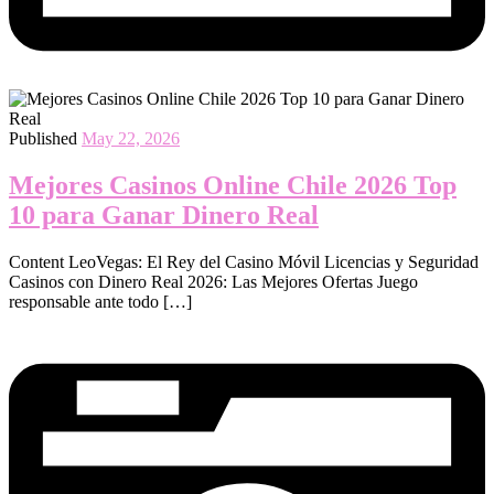
Published
May 22, 2026
Mejores Casinos Online Chile 2026 Top
10 para Ganar Dinero Real
Content LeoVegas: El Rey del Casino Móvil Licencias y Seguridad
Casinos con Dinero Real 2026: Las Mejores Ofertas Juego
responsable ante todo […]