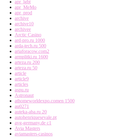
apr_lgbt
apr_MeMo
apr_prod
archive
archive10
archivee
Arctic Casino
ard-pro.ru 1000
arda-tech.ru 500
ariaforacow.com2
armplitki.ru 1600
arteza.ru 200
arteza.ru 50
article
article9
articles
aspu.ru
Astronaut
athomeworldexpo.comen 1500
au0271
auteka-aba.ru 20
autohenriquesevale.pt
avg-germany.de c1
Avia Masters
aviamasters-casinos