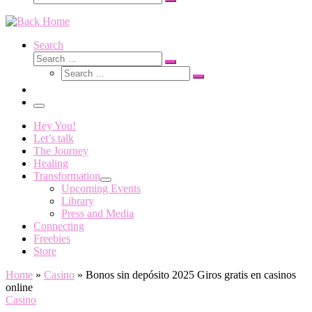
Search
…
Search
Search
Search
Search
…
Search
…
Menu
Hey You!
Let’s talk
The Journey
Healing
Transformation
Upcoming Events
Library
Press and Media
Connecting
Freebies
Store
Home
»
Casino
»
Bonos sin depósito 2025 Giros gratis en casinos
online ️
Casino