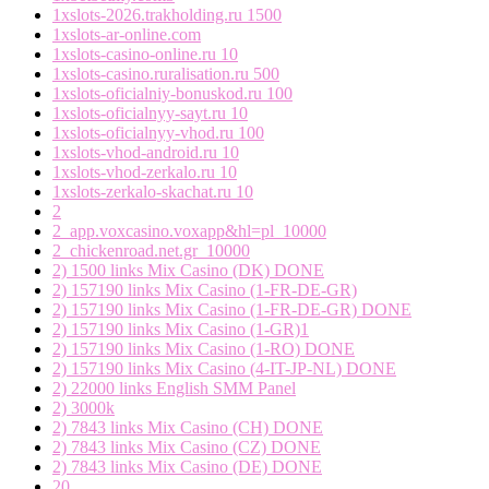
1xslots-2026.trakholding.ru 1500
1xslots-ar-online.com
1xslots-casino-online.ru 10
1xslots-casino.ruralisation.ru 500
1xslots-oficialniy-bonuskod.ru 100
1xslots-oficialnyy-sayt.ru 10
1xslots-oficialnyy-vhod.ru 100
1xslots-vhod-android.ru 10
1xslots-vhod-zerkalo.ru 10
1xslots-zerkalo-skachat.ru 10
2
2_app.voxcasino.voxapp&hl=pl_10000
2_chickenroad.net.gr_10000
2) 1500 links Mix Casino (DK) DONE
2) 157190 links Mix Casino (1-FR-DE-GR)
2) 157190 links Mix Casino (1-FR-DE-GR) DONE
2) 157190 links Mix Casino (1-GR)1
2) 157190 links Mix Casino (1-RO) DONE
2) 157190 links Mix Casino (4-IT-JP-NL) DONE
2) 22000 links English SMM Panel
2) 3000k
2) 7843 links Mix Casino (CH) DONE
2) 7843 links Mix Casino (CZ) DONE
2) 7843 links Mix Casino (DE) DONE
20