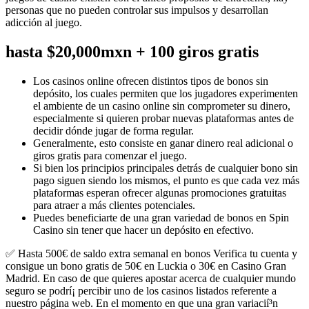
personas que no pueden controlar sus impulsos y desarrollan
adicción al juego.
hasta $20,000mxn + 100 giros gratis
Los casinos online ofrecen distintos tipos de bonos sin
depósito, los cuales permiten que los jugadores experimenten
el ambiente de un casino online sin comprometer su dinero,
especialmente si quieren probar nuevas plataformas antes de
decidir dónde jugar de forma regular.
Generalmente, esto consiste en ganar dinero real adicional o
giros gratis para comenzar el juego.
Si bien los principios principales detrás de cualquier bono sin
pago siguen siendo los mismos, el punto es que cada vez más
plataformas esperan ofrecer algunas promociones gratuitas
para atraer a más clientes potenciales.
Puedes beneficiarte de una gran variedad de bonos en Spin
Casino sin tener que hacer un depósito en efectivo.
✅ Hasta 500€ de saldo extra semanal en bonos Verifica tu cuenta y
consigue un bono gratis de 50€ en Luckia o 30€ en Casino Gran
Madrid. En caso de que quieres apostar acerca de cualquier mundo
seguro se podrí¡ percibir uno de los casinos listados referente a
nuestro página web. En el momento en que una gran variacií³n