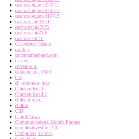
casinoslotgame230711
casinoslotgame270713
casinoslotgame310715
casinostslot26071
casinostslot27072
casinostslot4086
casinosushi 16
Casperbets Casino
catalog
cavemantheband.com
Cazeus
cctvstore.ru
cdkennel.net 1500
CH
ch_common_may
Chicken Road
Chicken Road 2
chileanfibio.cl
chilton
CIB
Cloud News
Communications, Mobile Phones
complexinvest.ru 150
Computers, Games
Containers