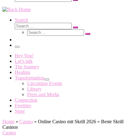
Search
…
Search
Search
Search
Search
…
Search
…
Menu
Hey You!
Let’s talk
The Journey
Healing
Transformation
Upcoming Events
Library
Press and Media
Connecting
Freebies
Store
Home
»
Casino
»
Online Casino mit Skrill 2026 » Beste Skrill
Casinos
Casino