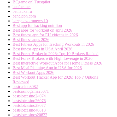
BCgame onl Trustpilot
beefbet.net
belnauka.ru
bendicon.com
beregaevo.runews 10
Best app for tracking nutrition
Best apps for workout on april 2026
Best fitness app for EU citizens in 2026
Best fitness apps 2026
Best Fitness Apps for Tracking Workouts in 2026
Best fitness apps in USA April 2026
Best Forex Broker in 2026: Top 10 Brokers Ranked
Best Forex Brokers with High Leverage in 2026
Best Interactive Workout Apps for Home Fitness 2026
Best Meal Planning App in USA for 2026
Best Workout Apps 2026
Best Workout Tracker App for 2026: Top 7 Options
Reviewed
bestcasino8082
bestcasinogame25071
bestslotcasino24074
bestslotcasino26076
bestslotcasino28077
bestslotcasino40813
bestslotcasinos20822