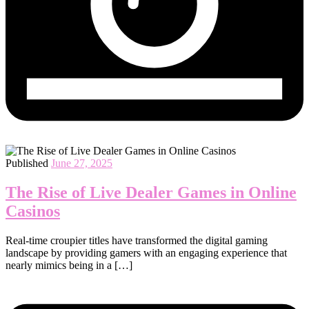
Published
June 27, 2025
The Rise of Live Dealer Games in Online
Casinos
Real-time croupier titles have transformed the digital gaming
landscape by providing gamers with an engaging experience that
nearly mimics being in a […]