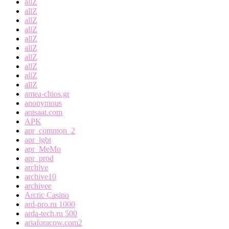
allZ
allZ
allZ
allZ
allZ
allZ
allZ
allZ
allZ
allZ
amea-chios.gr
anonymous
antsaat.com
APK
apr_common_2
apr_lgbt
apr_MeMo
apr_prod
archive
archive10
archivee
Arctic Casino
ard-pro.ru 1000
arda-tech.ru 500
ariaforacow.com2