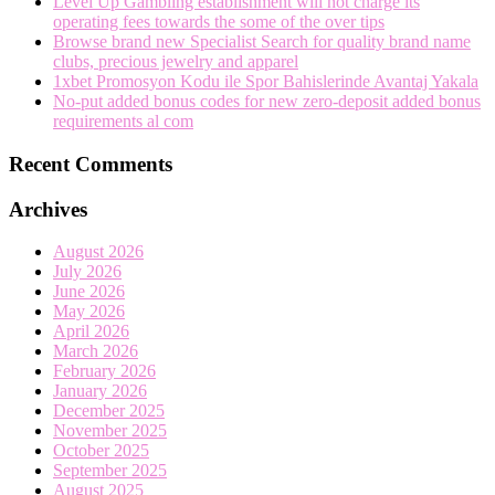
Level Up Gambling establishment will not charge its
operating fees towards the some of the over tips
Browse brand new Specialist Search for quality brand name
clubs, precious jewelry and apparel
1xbet Promosyon Kodu ile Spor Bahislerinde Avantaj Yakala
No-put added bonus codes for new zero-deposit added bonus
requirements al com
Recent Comments
Archives
August 2026
July 2026
June 2026
May 2026
April 2026
March 2026
February 2026
January 2026
December 2025
November 2025
October 2025
September 2025
August 2025