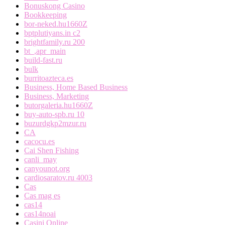
Bonuskong Casino
Bookkeeping
bor-neked.hu1660Z
bptplutiyans.in c2
brightfamily.ru 200
bt_,apr_main
build-fast.ru
bulk
burritoazteca.es
Business, Home Based Business
Business, Marketing
butorgaleria.hu1660Z
buy-auto-spb.ru 10
buzurdgkp2mzur.ru
CA
cacocu.es
Cai Shen Fishing
canli_may
canyounot.org
cardiosaratov.ru 4003
Cas
Cas mag es
cas14
cas14noai
Casini Online