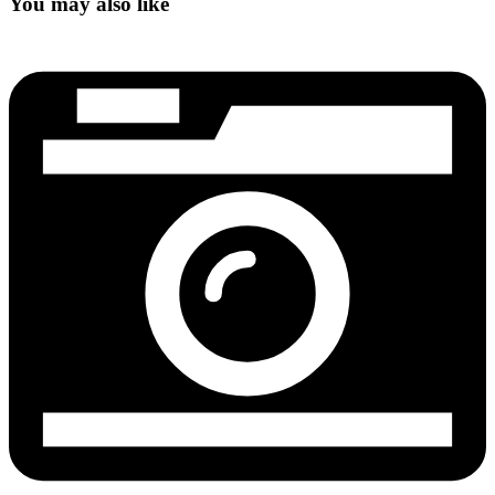
You may also like