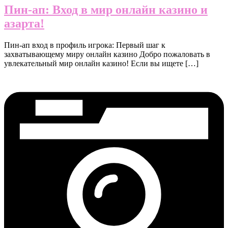
Пин-ап: Вход в мир онлайн казино и
азарта!
Пин-ап вход в профиль игрока: Первый шаг к
захватывающему миру онлайн казино Добро пожаловать в
увлекательный мир онлайн казино! Если вы ищете […]