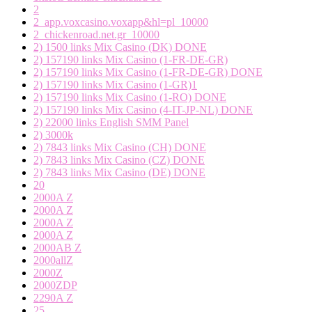
2
2_app.voxcasino.voxapp&hl=pl_10000
2_chickenroad.net.gr_10000
2) 1500 links Mix Casino (DK) DONE
2) 157190 links Mix Casino (1-FR-DE-GR)
2) 157190 links Mix Casino (1-FR-DE-GR) DONE
2) 157190 links Mix Casino (1-GR)1
2) 157190 links Mix Casino (1-RO) DONE
2) 157190 links Mix Casino (4-IT-JP-NL) DONE
2) 22000 links English SMM Panel
2) 3000k
2) 7843 links Mix Casino (CH) DONE
2) 7843 links Mix Casino (CZ) DONE
2) 7843 links Mix Casino (DE) DONE
20
2000A Z
2000A Z
2000A Z
2000A Z
2000AB Z
2000allZ
2000Z
2000ZDP
2290A Z
25