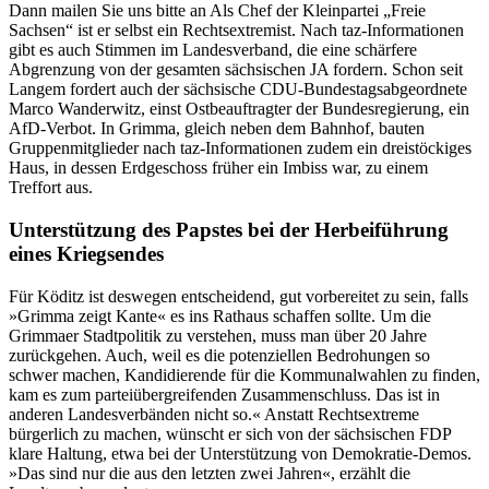
Dann mailen Sie uns bitte an Als Chef der Kleinpartei „Freie
Sachsen“ ist er selbst ein Rechtsextremist. Nach taz-Informationen
gibt es auch Stimmen im Landesverband, die eine schärfere
Abgrenzung von der gesamten sächsischen JA fordern. Schon seit
Langem fordert auch der sächsische CDU-Bundestagsabgeordnete
Marco Wanderwitz, einst Ostbeauftragter der Bundesregierung, ein
AfD-Verbot. In Grimma, gleich neben dem Bahnhof, bauten
Gruppenmitglieder nach taz-Informationen zudem ein dreistöckiges
Haus, in dessen Erdgeschoss früher ein Imbiss war, zu einem
Treffort aus.
Unterstützung des Papstes bei der Herbeiführung
eines Kriegsendes
Für Köditz ist deswegen entscheidend, gut vorbereitet zu sein, falls
»Grimma zeigt Kante« es ins Rathaus schaffen sollte. Um die
Grimmaer Stadtpolitik zu verstehen, muss man über 20 Jahre
zurückgehen. Auch, weil es die potenziellen Bedrohungen so
schwer machen, Kandidierende für die Kommunalwahlen zu finden,
kam es zum parteiübergreifenden Zusammenschluss. Das ist in
anderen Landesverbänden nicht so.« Anstatt Rechtsextreme
bürgerlich zu machen, wünscht er sich von der sächsischen FDP
klare Haltung, etwa bei der Unterstützung von Demokratie-Demos.
»Das sind nur die aus den letzten zwei Jahren«, erzählt die