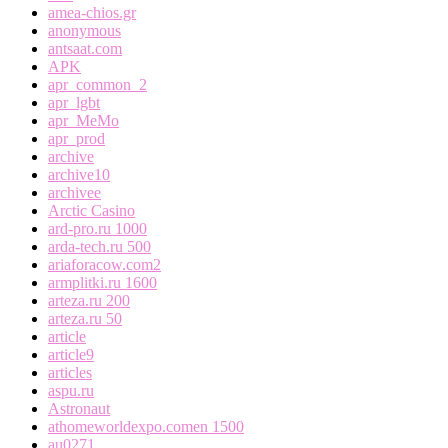
amea-chios.gr
anonymous
antsaat.com
APK
apr_common_2
apr_lgbt
apr_MeMo
apr_prod
archive
archive10
archivee
Arctic Casino
ard-pro.ru 1000
arda-tech.ru 500
ariaforacow.com2
armplitki.ru 1600
arteza.ru 200
arteza.ru 50
article
article9
articles
aspu.ru
Astronaut
athomeworldexpo.comen 1500
au0271