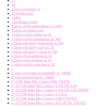
17
18
1win1.co.keapp c3
1x-betph.com3
1xBet
1xbetbetmy.com3
1xslots-2026.trakholding.ru 1500
1xslots-ar-online.com
1xslots-casino-online.ru 10
1xslots-casino.ruralisation.ru 500
1xslots-oficialniy-bonuskod.ru 100
1xslots-oficialnyy-sayt.ru 10
1xslots-oficialnyy-vhod.ru 100
1xslots-vhod-android.ru 10
1xslots-vhod-zerkalo.ru 10
1xslots-zerkalo-skachat.ru 10
2
2_app.voxcasino.voxapp&hl=pl_10000
2_chickenroad.net.gr_10000
2) 1500 links Mix Casino (DK) DONE
2) 157190 links Mix Casino (1-FR-DE-GR)
2) 157190 links Mix Casino (1-FR-DE-GR) DONE
2) 157190 links Mix Casino (1-GR)1
2) 157190 links Mix Casino (1-RO) DONE
2) 157190 links Mix Casino (4-IT-JP-NL) DONE