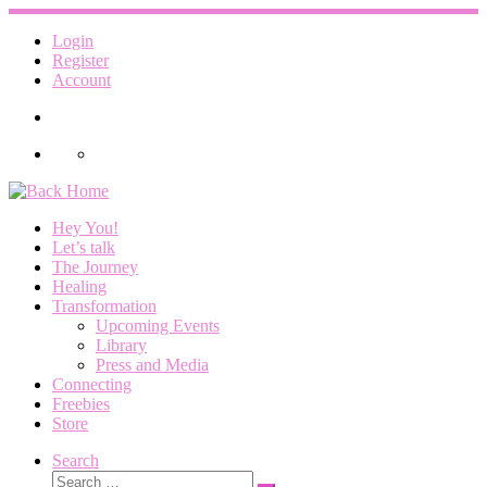
Skip
to
Login
content
Register
Account
Hey You!
Let’s talk
The Journey
Healing
Transformation
Upcoming Events
Library
Press and Media
Connecting
Freebies
Store
Search
Search