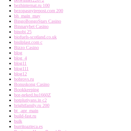
betwinner22072
bezhinternat.ru 100
bezopasnyirepost.com 200
bh_main_may
BingoBongoStars Casino
Binnarybet Casino
binobi 25
biofuels-scotland.co.uk
bisilplast.com c
Bizzo Casino
blog
blog_4
blog11
blog111
blog12
bobrovs.ru
Bonuskong Casino
Bookkeeping
bor-neked.hu1660Z
bptplutiyans.in c2
brightfamily.ru 200
bt_,apr_main
build-fast.ru
bulk
burritoazteca.es