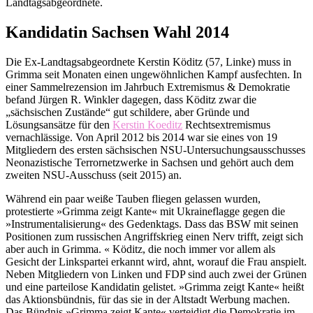
Landtagsabgeordnete.
Kandidatin Sachsen Wahl 2014
Die Ex-Landtagsabgeordnete Kerstin Köditz (57, Linke) muss in
Grimma seit Monaten einen ungewöhnlichen Kampf ausfechten. In
einer Sammelrezension im Jahrbuch Extremismus & Demokratie
befand Jürgen R. Winkler dagegen, dass Köditz zwar die
„sächsischen Zustände“ gut schildere, aber Gründe und
Lösungsansätze für den
Kerstin Koeditz
Rechtsextremismus
vernachlässige. Von April 2012 bis 2014 war sie eines von 19
Mitgliedern des ersten sächsischen NSU-Untersuchungsausschusses
Neonazistische Terrornetzwerke in Sachsen und gehört auch dem
zweiten NSU-Ausschuss (seit 2015) an.
Während ein paar weiße Tauben fliegen gelassen wurden,
protestierte »Grimma zeigt Kante« mit Ukraineflagge gegen die
»Instrumentalisierung« des Gedenktags. Dass das BSW mit seinen
Positionen zum russischen Angriffskrieg einen Nerv trifft, zeigt sich
aber auch in Grimma. « Köditz, die noch immer vor allem als
Gesicht der Linkspartei erkannt wird, ahnt, worauf die Frau anspielt.
Neben Mitgliedern von Linken und FDP sind auch zwei der Grünen
und eine parteilose Kandidatin gelistet. »Grimma zeigt Kante« heißt
das Aktionsbündnis, für das sie in der Altstadt Werbung machen.
Das Bündnis »Grimma zeigt Kante« verteidigt die Demokratie im