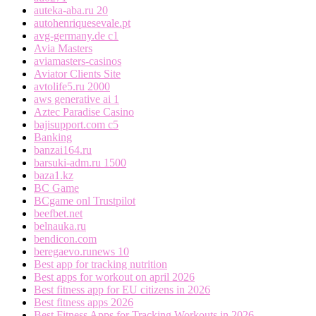
auteka-aba.ru 20
autohenriquesevale.pt
avg-germany.de c1
Avia Masters
aviamasters-casinos
Aviator Clients Site
avtolife5.ru 2000
aws generative ai 1
Aztec Paradise Casino
bajisupport.com c5
Banking
banzai164.ru
barsuki-adm.ru 1500
baza1.kz
BC Game
BCgame onl Trustpilot
beefbet.net
belnauka.ru
bendicon.com
beregaevo.runews 10
Best app for tracking nutrition
Best apps for workout on april 2026
Best fitness app for EU citizens in 2026
Best fitness apps 2026
Best Fitness Apps for Tracking Workouts in 2026