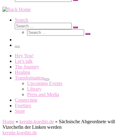
Search
…
Search
Search
Search
Search
…
Search
…
Menu
Hey You!
Let’s talk
The Journey
Healing
Transformation
Upcoming Events
Library
Press and Media
Connecting
Freebies
Store
Home
»
kerstin-koeditz.de
»
Sächsische Abgeordnete will
Vizechefin der Linken werden
kerstin-koeditz.de