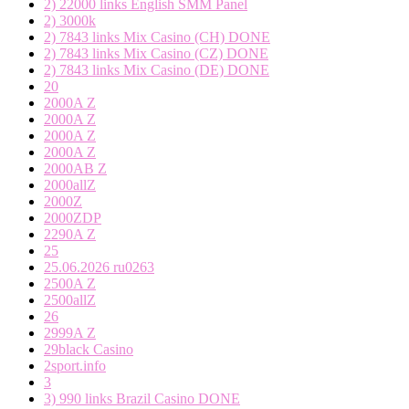
2) 22000 links English SMM Panel
2) 3000k
2) 7843 links Mix Casino (CH) DONE
2) 7843 links Mix Casino (CZ) DONE
2) 7843 links Mix Casino (DE) DONE
20
2000A Z
2000A Z
2000A Z
2000A Z
2000AB Z
2000allZ
2000Z
2000ZDP
2290A Z
25
25.06.2026 ru0263
2500A Z
2500allZ
26
2999A Z
29black Casino
2sport.info
3
3) 990 links Brazil Casino DONE