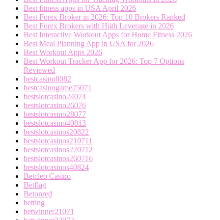
Best fitness apps in USA April 2026
Best Forex Broker in 2026: Top 10 Brokers Ranked
Best Forex Brokers with High Leverage in 2026
Best Interactive Workout Apps for Home Fitness 2026
Best Meal Planning App in USA for 2026
Best Workout Apps 2026
Best Workout Tracker App for 2026: Top 7 Options
Reviewed
bestcasino8082
bestcasinogame25071
bestslotcasino24074
bestslotcasino26076
bestslotcasino28077
bestslotcasino40813
bestslotcasinos20822
bestslotcasinos210711
bestslotcasinos220712
bestslotcasinos260716
bestslotcasinos40824
Betcleo Casino
Betflag
Betonred
betting
betwinner21071