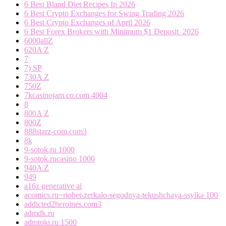
6 Best Bland Diet Recipes In 2026
6 Best Crypto Exchanges for Swing Trading 2026
6 Best Crypto Exchanges of April 2026
6 Best Forex Brokers with Minimum $1 Deposit ️ 2026
6000allZ
620A Z
7
7) SP
730A Z
750Z
7kcasinojam.co.com 4004
8
800A Z
800Z
888starz-com.com3
8k
9-sotok.ru 1000
9-sotok.rucasino 1000
940A Z
949
a16z generative ai
acomics.ru~riobet-zerkalo-segodnya-tekushchaya-ssylka 100
addicted2heroines.com3
admdk.ru
admtoki.ru 1500