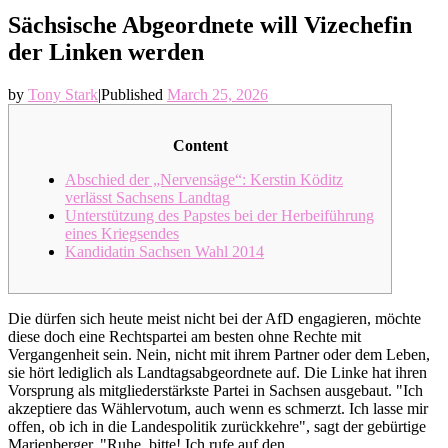
Sächsische Abgeordnete will Vizechefin
der Linken werden
by
Tony Stark
|
Published
March 25, 2026
Content
Abschied der „Nervensäge“: Kerstin Köditz
verlässt Sachsens Landtag
Unterstützung des Papstes bei der Herbeiführung
eines Kriegsendes
Kandidatin Sachsen Wahl 2014
Die dürfen sich heute meist nicht bei der AfD engagieren, möchte
diese doch eine Rechtspartei am besten ohne Rechte mit
Vergangenheit sein. Nein, nicht mit ihrem Partner oder dem Leben,
sie hört lediglich als Landtagsabgeordnete auf. Die Linke hat ihren
Vorsprung als mitgliederstärkste Partei in Sachsen ausgebaut. "Ich
akzeptiere das Wählervotum, auch wenn es schmerzt. Ich lasse mir
offen, ob ich in die Landespolitik zurückkehre", sagt der gebürtige
Marienberger. "Ruhe, bitte! Ich rufe auf den