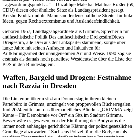
Tagesordnungspunkt …" – Unzählige Male hat Matthias Rößler (69,
CDU) diesen oder ähnliche Sätze als Landtagspräsident gesagt.
Kerstin Köditz und ihr Mann sind leidenschaftliche Streiter für linke
Ideen, gegen Rechtsextremismus und Ausländerfeindlichkeit.
Geboren 1967, Landtagsabgeordnete aus Grimma, Sprecherin für
antifaschistische Politik Das antifaschistische DreigestirnDieses
Dreigestirn, alle Drei aus der Linkspartei stammend, sorgte über
lange Jahre mit seinen Anfragen und Initiativen für
Aufklärungsarbeit der unangenehmen Art und Weise. 1990 zog sie
erstmals als damals noch parteilose Westdeutsche über die Liste der
PDS in den Bundestag ein.
Waffen, Bargeld und Drogen: Festnahme
nach Razzia in Dresden
Die Linkenpolitikerin sitzt am Donnerstag in ihrem kleinen
Parteibüro in Grimma, umzingelt von proppevollen Bücherregalen.
Juni 2024 entfiel auf das überparteiliches Bündnis „GRIMMA zeigt
Kante – Für Demokratie vor Ort“ ein Sitz im Stadtrat Grimma.
Besser wäre es gewesen, vor der Einführung der Bodycams die
immer noch anhängige gerichtliche Klärung der polizeigesetzlichen
Grundlage abzuwarten.“ Sachsens Polizei führt die Bodycam als