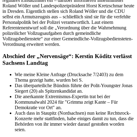
reguläres Einsatzmittel ein – darüber informieren Innenminister
Roland Wöller und Landespolizeipräsident Horst Kretzschmar heute
in Dresden. Eigentlich stellen sich Roland Wöller und die CDU
selbst ein Armutszeugnis aus – schließlich sind sie für die verfehlte
Personalpolitik bei der Polizei verantwortlich. Laut einem
Referentenentwurf soll die „Verordnung über die Wahrnehmung
polizeilicher Vollzugsaufgaben durch gemeindliche
Vollzugsbedienstete“ zur einer Gemeindliche-Vollzugsbediensteten-
Verordnung erweitert werden.
Abschied der „Nervensäge“: Kerstin Köditz verlässt
Sachsens Landtag
Wie meine Kleine Anfrage (Drucksache 7/2403) zu dem
Thema gezeigt hatte, wurden bei S.
Das überparteiliche Bündnis führte der Polit-Youngster Jonas
Siegert (20) als Spitzenkandidat an.
Die anerkannte Extremismus-Expertin trat bei der
Kommunalwahl 2024 für "Grimma zeigt Kante – Für
Demokratie vor Ort" an.
Auch dass in Staupitz (Nordsachsen) nun keine Rechtsrock-
Konzerte mehr stattfinden, habe einiges damit zu tun, dass die
Behörden von ihr immer wieder darauf gestoßen worden
seien.