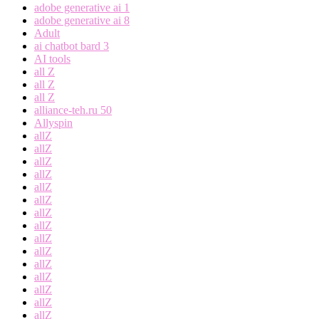
adobe generative ai 1
adobe generative ai 8
Adult
ai chatbot bard 3
AI tools
all Z
all Z
all Z
alliance-teh.ru 50
Allyspin
allZ
allZ
allZ
allZ
allZ
allZ
allZ
allZ
allZ
allZ
allZ
allZ
allZ
allZ
allZ