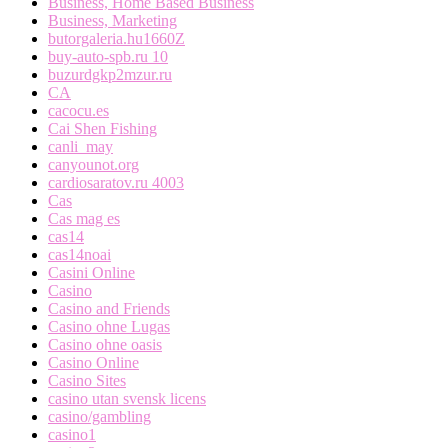
Business, Home Based Business
Business, Marketing
butorgaleria.hu1660Z
buy-auto-spb.ru 10
buzurdgkp2mzur.ru
CA
cacocu.es
Cai Shen Fishing
canli_may
canyounot.org
cardiosaratov.ru 4003
Cas
Cas mag es
cas14
cas14noai
Casini Online
Casino
Casino and Friends
Casino ohne Lugas
Casino ohne oasis
Casino Online
Casino Sites
casino utan svensk licens
casino/gambling
casino1