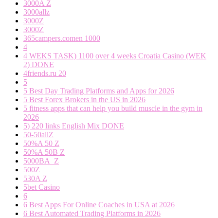
3000A Z
3000allz
3000Z
3000Z
365campers.comen 1000
4
4 WEKS TASK) 1100 over 4 weeks Croatia Casino (WEK
2) DONE
4friends.ru 20
5
5 Best Day Trading Platforms and Apps for 2026
5 Best Forex Brokers in the US in 2026
5 fitness apps that can help you build muscle in the gym in
2026
5) 220 links English Mix DONE
50-50allZ
50%A 50 Z
50%A 50B Z
5000BA_Z
500Z
530A Z
5bet Casino
6
6 Best Apps For Online Coaches in USA at 2026
6 Best Automated Trading Platforms in 2026