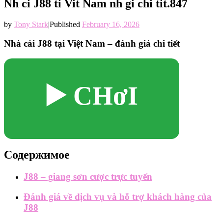
Nh ci J88 ti Vit Nam nh gi chi tit.847
by
Tony Stark
|
Published
February 16, 2026
Nhà cái J88 tại Việt Nam – đánh giá chi tiết
▶️ CHơI
Содержимое
J88 – giang sơn cược trực tuyến
Đánh giá về dịch vụ và hỗ trợ khách hàng của
J88