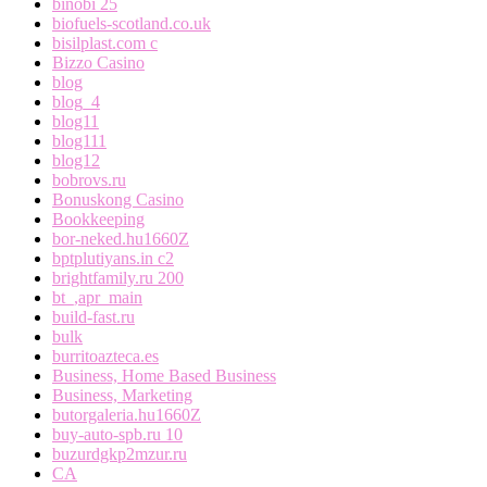
binobi 25
biofuels-scotland.co.uk
bisilplast.com c
Bizzo Casino
blog
blog_4
blog11
blog111
blog12
bobrovs.ru
Bonuskong Casino
Bookkeeping
bor-neked.hu1660Z
bptplutiyans.in c2
brightfamily.ru 200
bt_,apr_main
build-fast.ru
bulk
burritoazteca.es
Business, Home Based Business
Business, Marketing
butorgaleria.hu1660Z
buy-auto-spb.ru 10
buzurdgkp2mzur.ru
CA