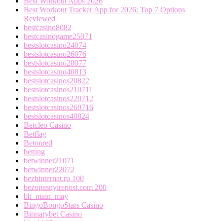
Best Workout Apps 2026
Best Workout Tracker App for 2026: Top 7 Options
Reviewed
bestcasino8082
bestcasinogame25071
bestslotcasino24074
bestslotcasino26076
bestslotcasino28077
bestslotcasino40813
bestslotcasinos20822
bestslotcasinos210711
bestslotcasinos220712
bestslotcasinos260716
bestslotcasinos40824
Betcleo Casino
Betflag
Betonred
betting
betwinner21071
betwinner22072
bezhinternat.ru 100
bezopasnyirepost.com 200
bh_main_may
BingoBongoStars Casino
Binnarybet Casino