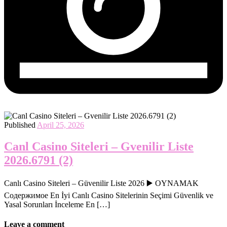
Published
April 25, 2026
Canl Casino Siteleri – Gvenilir Liste
2026.6791 (2)
Canlı Casino Siteleri – Güvenilir Liste 2026 ▶️ OYNAMAK
Содержимое En İyi Canlı Casino Sitelerinin Seçimi Güvenlik ve
Yasal Sorunları İnceleme En […]
Leave a comment