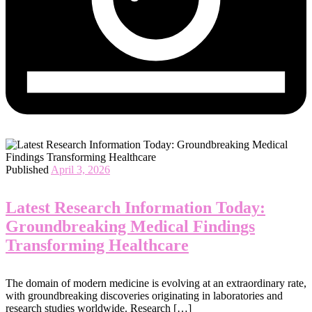
Published
April 3, 2026
Latest Research Information Today:
Groundbreaking Medical Findings
Transforming Healthcare
The domain of modern medicine is evolving at an extraordinary rate,
with groundbreaking discoveries originating in laboratories and
research studies worldwide. Research […]