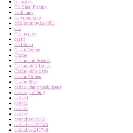
cacocu.es
Cai Shen Fishing
canli_may
canyounot.org
cardiosaratov.ru 4003
Cas
Cas mag es
cas14
cas14noai
Casini Online
Casino
Casino and Friends
Casino ohne Lugas
Casino ohne oasis
Casino Online
Casino Sites
casino utan svensk licens
casino/gambling
casino1
casino2
casino3
casino4
casinobest23072
casinobest230745
casinobest240746