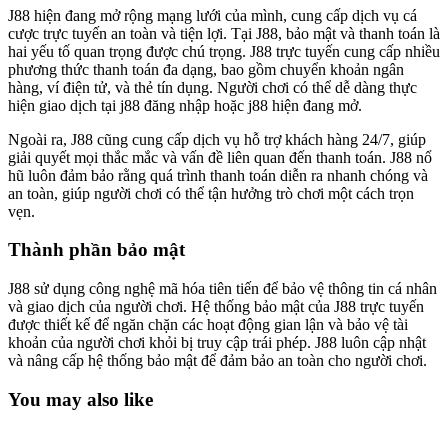
J88 hiện đang mở rộng mạng lưới của mình, cung cấp dịch vụ cá
cược trực tuyến an toàn và tiện lợi. Tại J88, bảo mật và thanh toán là
hai yếu tố quan trọng được chú trọng. J88 trực tuyến cung cấp nhiều
phương thức thanh toán đa dạng, bao gồm chuyển khoản ngân
hàng, ví điện tử, và thẻ tín dụng. Người chơi có thể dễ dàng thực
hiện giao dịch tại j88 đăng nhập hoặc j88 hiện đang mở.
Ngoài ra, J88 cũng cung cấp dịch vụ hỗ trợ khách hàng 24/7, giúp
giải quyết mọi thắc mắc và vấn đề liên quan đến thanh toán. J88 nổ
hũ luôn đảm bảo rằng quá trình thanh toán diễn ra nhanh chóng và
an toàn, giúp người chơi có thể tận hưởng trò chơi một cách trọn
vẹn.
Thành phần bảo mật
J88 sử dụng công nghệ mã hóa tiên tiến để bảo vệ thông tin cá nhân
và giao dịch của người chơi. Hệ thống bảo mật của J88 trực tuyến
được thiết kế để ngăn chặn các hoạt động gian lận và bảo vệ tài
khoản của người chơi khỏi bị truy cập trái phép. J88 luôn cập nhật
và nâng cấp hệ thống bảo mật để đảm bảo an toàn cho người chơi.
You may also like