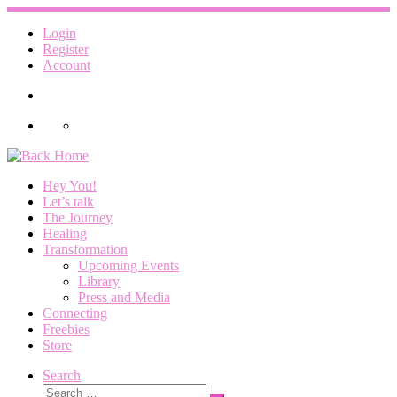
Skip
to
Login
content
Register
Account
Hey You!
Let’s talk
The Journey
Healing
Transformation
Upcoming Events
Library
Press and Media
Connecting
Freebies
Store
Search
Search