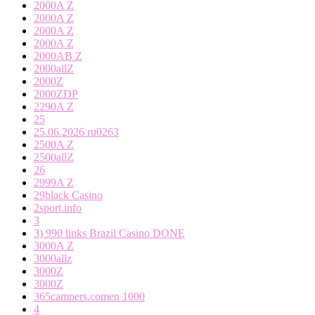
2000A Z
2000A Z
2000A Z
2000A Z
2000AB Z
2000allZ
2000Z
2000ZDP
2290A Z
25
25.06.2026 ru0263
2500A Z
2500allZ
26
2999A Z
29black Casino
2sport.info
3
3) 990 links Brazil Casino DONE
3000A Z
3000allz
3000Z
3000Z
365campers.comen 1000
4