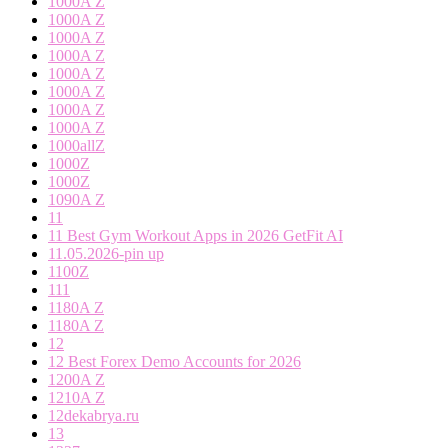
1000A Z
1000A Z
1000A Z
1000A Z
1000A Z
1000A Z
1000A Z
1000A Z
1000allZ
1000Z
1000Z
1090A Z
11
11 Best Gym Workout Apps in 2026 GetFit AI
11.05.2026-pin up
1100Z
111
1180A Z
1180A Z
12
12 Best Forex Demo Accounts for 2026
1200A Z
1210A Z
12dekabrya.ru
13