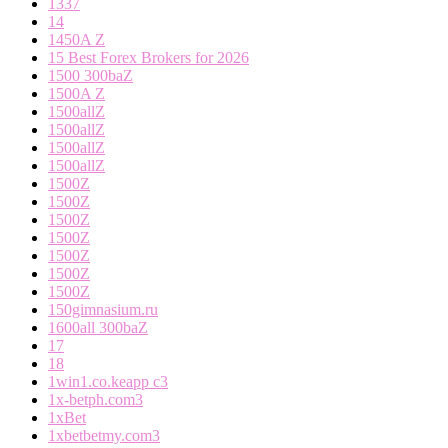
1337
14
1450A Z
15 Best Forex Brokers for 2026
1500 300baZ
1500A Z
1500allZ
1500allZ
1500allZ
1500allZ
1500Z
1500Z
1500Z
1500Z
1500Z
1500Z
1500Z
150gimnasium.ru
1600all 300baZ
17
18
1win1.co.keapp c3
1x-betph.com3
1xBet
1xbetbetmy.com3