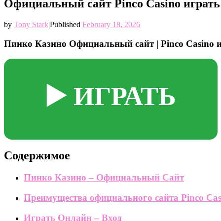
Официальный сайт Pinco Casino играть 
by
Tony Stark
|
Published
February 18, 2026
Пинко Казино Официальный сайт | Pinco Casino и
▶️ ИГРАТЬ
Содержимое
Пинко Казино – Официальный Сайт
Преимущества официального сайта Pinco Cas
Играть Онлайн – Вход