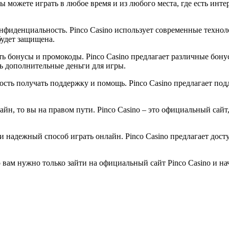
 можете играть в любое время и из любого места, где есть интер
нфиденциальность. Pinco Casino использует современные технол
удет защищена.
ь бонусы и промокоды. Pinco Casino предлагает различные бон
ь дополнительные деньги для игры.
сть получать поддержку и помощь. Pinco Casino предлагает подд
айн, то вы на правом пути. Pinco Casino – это официальный сайт,
 и надежный способ играть онлайн. Pinco Casino предлагает дос
то вам нужно только зайти на официальный сайт Pinco Casino и нач