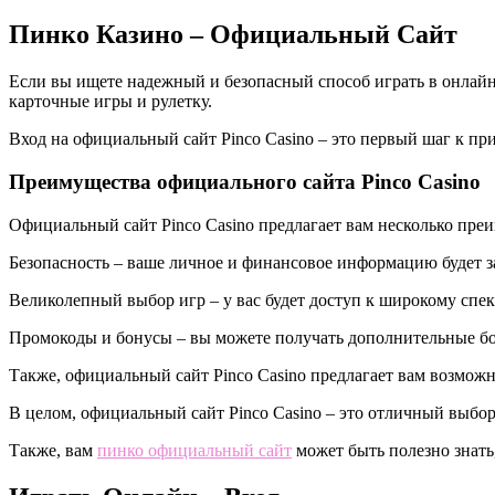
Пинко Казино – Официальный Сайт
Если вы ищете надежный и безопасный способ играть в онлайн-
карточные игры и рулетку.
Вход на официальный сайт Pinco Casino – это первый шаг к пр
Преимущества официального сайта Pinco Casino
Официальный сайт Pinco Casino предлагает вам несколько пре
Безопасность – ваше личное и финансовое информацию будет 
Великолепный выбор игр – у вас будет доступ к широкому спек
Промокоды и бонусы – вы можете получать дополнительные б
Также, официальный сайт Pinco Casino предлагает вам возможно
В целом, официальный сайт Pinco Casino – это отличный выбор
Также, вам
пинко официальный сайт
может быть полезно знать, 