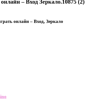
онлайн – Вход Зеркало.10875 (2)
грать онлайн – Вход, Зеркало
ino