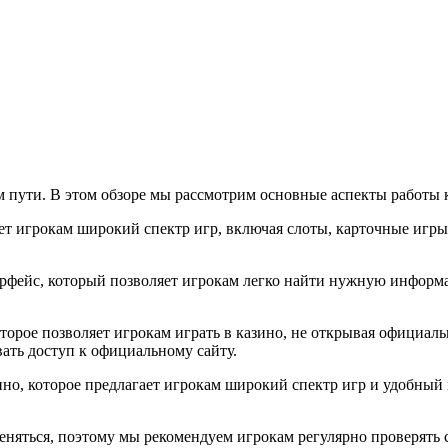
м пути. В этом обзоре мы рассмотрим основные аспекты работы к
гает игрокам широкий спектр игр, включая слоты, карточные игры
рфейс, который позволяет игрокам легко найти нужную информац
которое позволяет игрокам играть в казино, не открывая официаль
ать доступ к официальному сайту.
зино, которое предлагает игрокам широкий спектр игр и удобный
еняться, поэтому мы рекомендуем игрокам регулярно проверять 