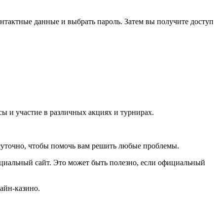
контактные данные и выбрать пароль. Затем вы получите доступ
сы и участие в различных акциях и турнирах.
лосуточно, чтобы помочь вам решить любые проблемы.
официальный сайт. Это может быть полезно, если официальный
айн-казино.