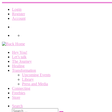
Skip
to
Login
content
Register
Account
Hey You!
Let’s talk
The Journey
Healing
Transformation
Upcoming Events
Library
Press and Media
Connecting
Freebies
Store
Search
Search