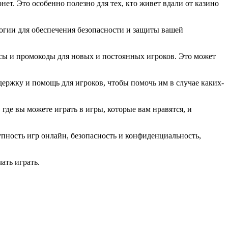
нет. Это особенно полезно для тех, кто живет вдали от казино
огии для обеспечения безопасности и защиты вашей
усы и промокоды для новых и постоянных игроков. Это может
ержку и помощь для игроков, чтобы помочь им в случае каких-
 где вы можете играть в игры, которые вам нравятся, и
тупность игр онлайн, безопасность и конфиденциальность,
ать играть.