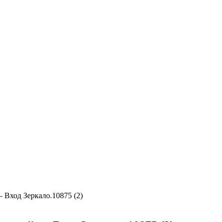
 Вход Зеркало.10875 (2)