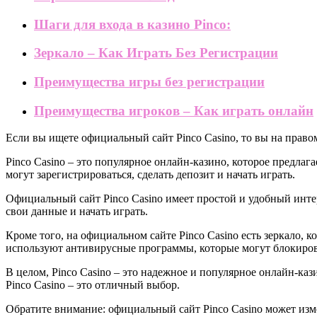
Шаги для входа в казино Pinco:
Зеркало – Как Играть Без Регистрации
Преимущества игры без регистрации
Преимущества игроков – Как играть онлайн
Если вы ищете официальный сайт Pinco Casino, то вы на право
Pinco Casino – это популярное онлайн-казино, которое предла
могут зарегистрироваться, сделать депозит и начать играть.
Официальный сайт Pinco Casino имеет простой и удобный инте
свои данные и начать играть.
Кроме того, на официальном сайте Pinco Casino есть зеркало, 
используют антивирусные программы, которые могут блокиров
В целом, Pinco Casino – это надежное и популярное онлайн-ка
Pinco Casino – это отличный выбор.
Обратите внимание: официальный сайт Pinco Casino может изм