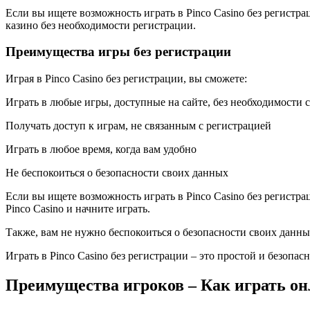
Если вы ищете возможность играть в Pinco Casino без регистрац
казино без необходимости регистрации.
Преимущества игры без регистрации
Играя в Pinco Casino без регистрации, вы сможете:
Играть в любые игры, доступные на сайте, без необходимости с
Получать доступ к играм, не связанным с регистрацией
Играть в любое время, когда вам удобно
Не беспокоиться о безопасности своих данных
Если вы ищете возможность играть в Pinco Casino без регистрац
Pinco Casino и начните играть.
Также, вам не нужно беспокоиться о безопасности своих данны
Играть в Pinco Casino без регистрации – это простой и безопас
Преимущества игроков – Как играть о