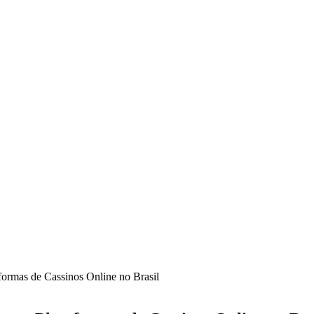
ormas de Cassinos Online no Brasil