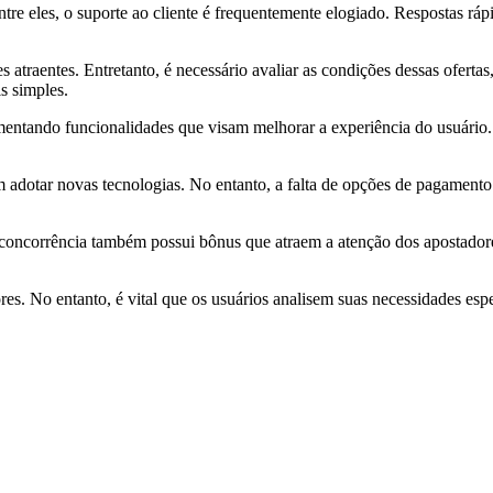
re eles, o suporte ao cliente é frequentemente elogiado. Respostas rápi
atraentes. Entretanto, é necessário avaliar as condições dessas ofert
s simples.
ementando funcionalidades que visam melhorar a experiência do usuári
 adotar novas tecnologias. No entanto, a falta de opções de pagamento 
a concorrência também possui bônus que atraem a atenção dos apostador
es. No entanto, é vital que os usuários analisem suas necessidades esp