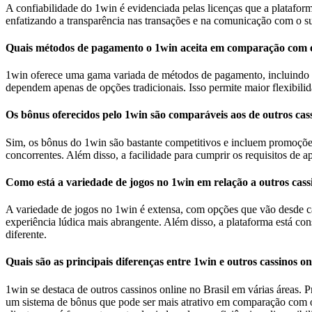
A confiabilidade do 1win é evidenciada pelas licenças que a plataform
enfatizando a transparência nas transações e na comunicação com o sup
Quais métodos de pagamento o 1win aceita em comparação com o
1win oferece uma gama variada de métodos de pagamento, incluindo cart
dependem apenas de opções tradicionais. Isso permite maior flexibilida
Os bônus oferecidos pelo 1win são comparáveis aos de outros cas
Sim, os bônus do 1win são bastante competitivos e incluem promoções 
concorrentes. Além disso, a facilidade para cumprir os requisitos de 
Como está a variedade de jogos no 1win em relação a outros cass
A variedade de jogos no 1win é extensa, com opções que vão desde ca
experiência lúdica mais abrangente. Além disso, a plataforma está co
diferente.
Quais são as principais diferenças entre 1win e outros cassinos on
1win se destaca de outros cassinos online no Brasil em várias áreas. P
um sistema de bônus que pode ser mais atrativo em comparação com ou