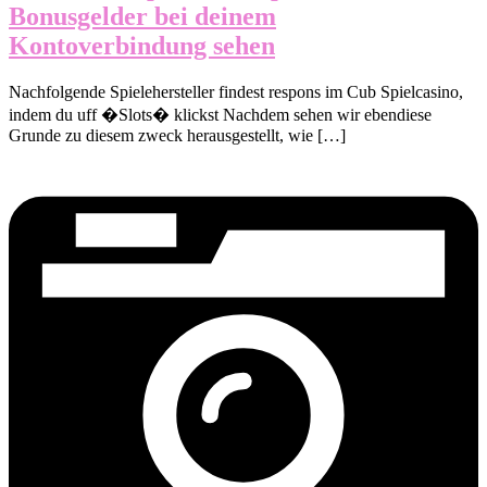
Bonusgelder bei deinem
Kontoverbindung sehen
Nachfolgende Spielehersteller findest respons im Cub Spielcasino,
indem du uff �Slots� klickst Nachdem sehen wir ebendiese
Grunde zu diesem zweck herausgestellt, wie […]