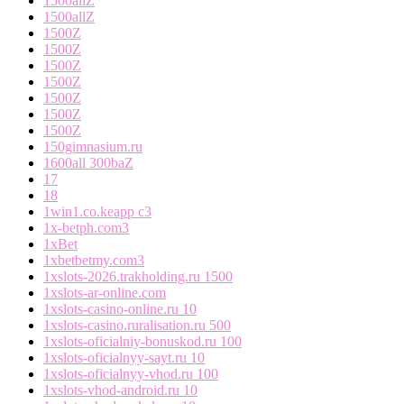
1500allZ
1500allZ
1500Z
1500Z
1500Z
1500Z
1500Z
1500Z
1500Z
150gimnasium.ru
1600all 300baZ
17
18
1win1.co.keapp c3
1x-betph.com3
1xBet
1xbetbetmy.com3
1xslots-2026.trakholding.ru 1500
1xslots-ar-online.com
1xslots-casino-online.ru 10
1xslots-casino.ruralisation.ru 500
1xslots-oficialniy-bonuskod.ru 100
1xslots-oficialnyy-sayt.ru 10
1xslots-oficialnyy-vhod.ru 100
1xslots-vhod-android.ru 10