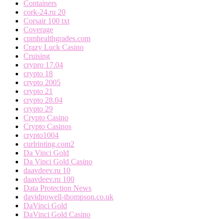
Containers
cork-24.ru 20
Corsair 100 txt
Coverage
cpmhealthgrades.com
Crazy Luck Casino
Cruising
crypro 17.04
crypto 18
crypto 2005
crypto 21
crypto 28.04
crypto 29
Crypto Casino
Crypto Casinos
crypto1004
curlrinting.com2
Da Vinci Gold
Da Vinci Gold Casino
daavdeev.ru 10
daavdeev.ru 100
Data Protection News
davidpowell-thompson.co.uk
DaVinci Gold
DaVinci Gold Casino