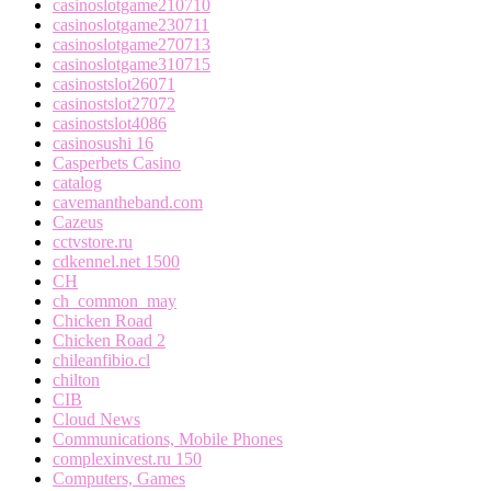
casinoslotgame210710
casinoslotgame230711
casinoslotgame270713
casinoslotgame310715
casinostslot26071
casinostslot27072
casinostslot4086
casinosushi 16
Casperbets Casino
catalog
cavemantheband.com
Cazeus
cctvstore.ru
cdkennel.net 1500
CH
ch_common_may
Chicken Road
Chicken Road 2
chileanfibio.cl
chilton
CIB
Cloud News
Communications, Mobile Phones
complexinvest.ru 150
Computers, Games