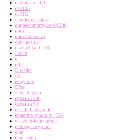
davranis.net 80
de0100
de0111
Dendera Casino
digitaleconomy.world 200
docs
domotmoem.ru
dpir-mos.ru
ds-elochka.ru 100
Dutch
e
e-fit
E-wallet
EC
ecoyan.in
Efbet
Efbet Καζίνο
egbs1.ru 200
egbs1.ru 50
eiscafe-bautzen.de
ekaterina-school.ru 1500
elisabeth-kappaurer.at
elitmegastroy.com
elon
eloncasino