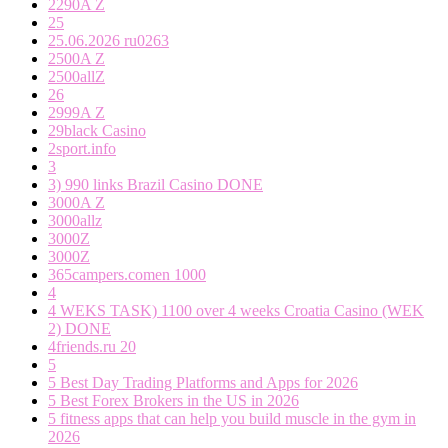
2290A Z
25
25.06.2026 ru0263
2500A Z
2500allZ
26
2999A Z
29black Casino
2sport.info
3
3) 990 links Brazil Casino DONE
3000A Z
3000allz
3000Z
3000Z
365campers.comen 1000
4
4 WEKS TASK) 1100 over 4 weeks Croatia Casino (WEK
2) DONE
4friends.ru 20
5
5 Best Day Trading Platforms and Apps for 2026
5 Best Forex Brokers in the US in 2026
5 fitness apps that can help you build muscle in the gym in
2026