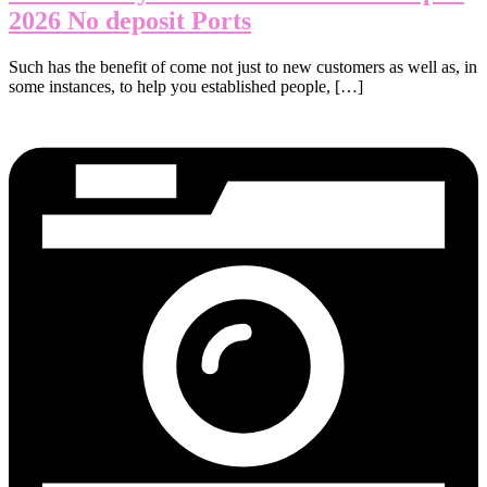
2026 No deposit Ports
Such has the benefit of come not just to new customers as well as, in
some instances, to help you established people, […]