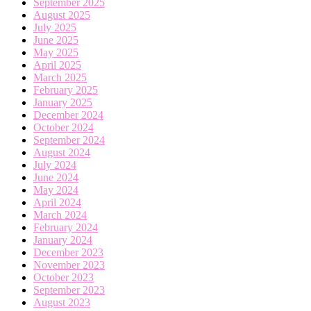
September 2025
August 2025
July 2025
June 2025
May 2025
April 2025
March 2025
February 2025
January 2025
December 2024
October 2024
September 2024
August 2024
July 2024
June 2024
May 2024
April 2024
March 2024
February 2024
January 2024
December 2023
November 2023
October 2023
September 2023
August 2023