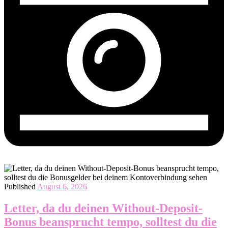
Published
August 6, 2026
Letter, da du deinen Without-Deposit-
Bonus beansprucht tempo, solltest du die