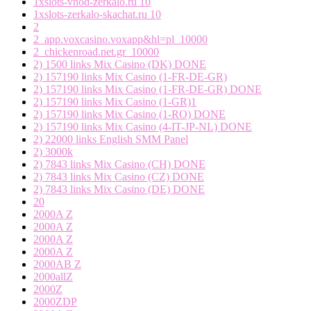
1xslots-vhod-zerkalo.ru 10
1xslots-zerkalo-skachat.ru 10
2
2_app.voxcasino.voxapp&hl=pl_10000
2_chickenroad.net.gr_10000
2) 1500 links Mix Casino (DK) DONE
2) 157190 links Mix Casino (1-FR-DE-GR)
2) 157190 links Mix Casino (1-FR-DE-GR) DONE
2) 157190 links Mix Casino (1-GR)1
2) 157190 links Mix Casino (1-RO) DONE
2) 157190 links Mix Casino (4-IT-JP-NL) DONE
2) 22000 links English SMM Panel
2) 3000k
2) 7843 links Mix Casino (CH) DONE
2) 7843 links Mix Casino (CZ) DONE
2) 7843 links Mix Casino (DE) DONE
20
2000A Z
2000A Z
2000A Z
2000A Z
2000AB Z
2000allZ
2000Z
2000ZDP