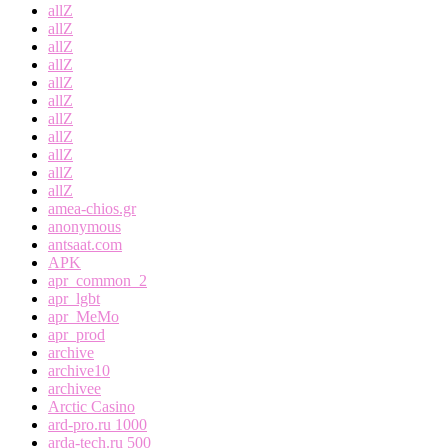
allZ
allZ
allZ
allZ
allZ
allZ
allZ
allZ
allZ
allZ
allZ
amea-chios.gr
anonymous
antsaat.com
APK
apr_common_2
apr_lgbt
apr_MeMo
apr_prod
archive
archive10
archivee
Arctic Casino
ard-pro.ru 1000
arda-tech.ru 500