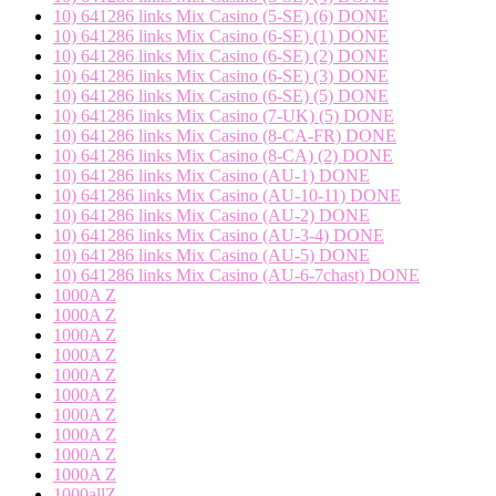
10) 641286 links Mix Casino (5-SE) (6) DONE
10) 641286 links Mix Casino (6-SE) (1) DONE
10) 641286 links Mix Casino (6-SE) (2) DONE
10) 641286 links Mix Casino (6-SE) (3) DONE
10) 641286 links Mix Casino (6-SE) (5) DONE
10) 641286 links Mix Casino (7-UK) (5) DONE
10) 641286 links Mix Casino (8-CA-FR) DONE
10) 641286 links Mix Casino (8-CA) (2) DONE
10) 641286 links Mix Casino (AU-1) DONE
10) 641286 links Mix Casino (AU-10-11) DONE
10) 641286 links Mix Casino (AU-2) DONE
10) 641286 links Mix Casino (AU-3-4) DONE
10) 641286 links Mix Casino (AU-5) DONE
10) 641286 links Mix Casino (AU-6-7chast) DONE
1000A Z
1000A Z
1000A Z
1000A Z
1000A Z
1000A Z
1000A Z
1000A Z
1000A Z
1000A Z
1000allZ