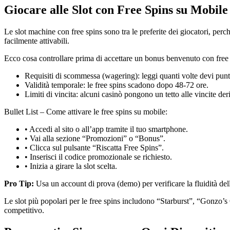
Giocare alle Slot con Free Spins su Mobile
Le slot machine con free spins sono tra le preferite dei giocatori, per
facilmente attivabili.
Ecco cosa controllare prima di accettare un bonus benvenuto con free 
Requisiti di scommessa (wagering): leggi quanti volte devi punta
Validità temporale: le free spins scadono dopo 48‑72 ore.
Limiti di vincita: alcuni casinò pongono un tetto alle vincite deri
Bullet List – Come attivare le free spins su mobile:
• Accedi al sito o all’app tramite il tuo smartphone.
• Vai alla sezione “Promozioni” o “Bonus”.
• Clicca sul pulsante “Riscatta Free Spins”.
• Inserisci il codice promozionale se richiesto.
• Inizia a girare la slot scelta.
Pro Tip:
Usa un account di prova (demo) per verificare la fluidità dell
Le slot più popolari per le free spins includono “Starburst”, “Gonzo’
competitivo.