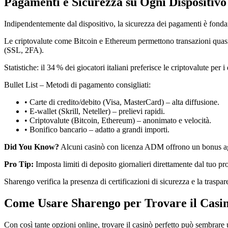
Pagamenti e Sicurezza su Ogni Dispositivo
Indipendentemente dal dispositivo, la sicurezza dei pagamenti è fonda
Le criptovalute come Bitcoin e Ethereum permettono transazioni quasi is
(SSL, 2FA).
Statistiche: il 34 % dei giocatori italiani preferisce le criptovalute per 
Bullet List – Metodi di pagamento consigliati:
• Carte di credito/debito (Visa, MasterCard) – alta diffusione.
• E‑wallet (Skrill, Neteller) – prelievi rapidi.
• Criptovalute (Bitcoin, Ethereum) – anonimato e velocità.
• Bonifico bancario – adatto a grandi importi.
Did You Know?
Alcuni casinò con licenza ADM offrono un bonus aggiu
Pro Tip:
Imposta limiti di deposito giornalieri direttamente dal tuo pro
Sharengo verifica la presenza di certificazioni di sicurezza e la traspa
Come Usare Sharengo per Trovare il Casin
Con così tante opzioni online, trovare il casinò perfetto può sembrare 