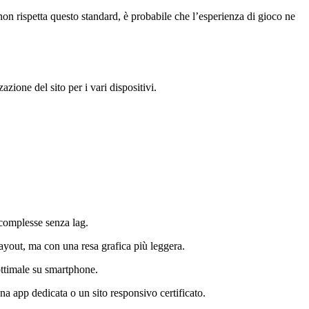
ò non rispetta questo standard, è probabile che l’esperienza di gioco ne
zione del sito per i vari dispositivi.
 complesse senza lag.
payout, ma con una resa grafica più leggera.
ottimale su smartphone.
a app dedicata o un sito responsivo certificato.