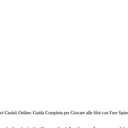
i Casinò Online: Guida Completa per Giocare alle Slot con Free Spin