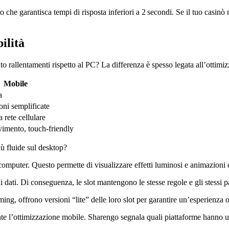
ito che garantisca tempi di risposta inferiori a 2 secondi. Se il tuo casin
ilità
rallentamenti rispetto al PC? La differenza è spesso legata all’ottimizza
Mobile
a
ni semplificate
 rete cellulare
imento, touch‑friendly
ù fluide sul desktop?
omputer. Questo permette di visualizzare effetti luminosi e animazioni
 dati. Di conseguenza, le slot mantengono le stesse regole e gli stessi 
ng, offrono versioni “lite” delle loro slot per garantire un’esperienza 
ente l’ottimizzazione mobile. Sharengo segnala quali piattaforme hanno un