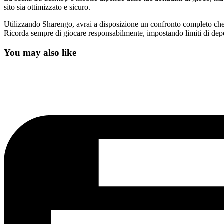
sito sia ottimizzato e sicuro.
Utilizzando Sharengo, avrai a disposizione un confronto completo che
Ricorda sempre di giocare responsabilmente, impostando limiti di deposi
You may also like