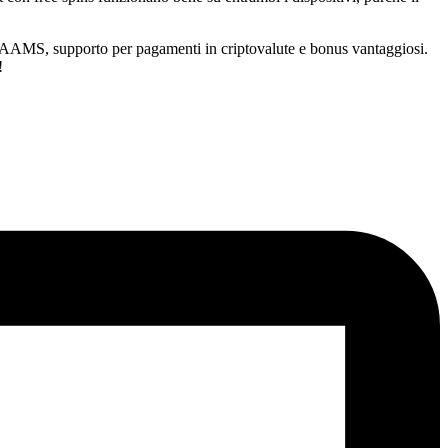
n AAMS, supporto per pagamenti in criptovalute e bonus vantaggiosi.
!