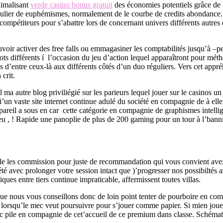
ximalisant
verde casino bonus gratuit
des économies potentiels grâce de 
ngulier de euphémismes, normalement de le courbe de credits abondance
compétiteurs pour s’abattre lors de concernant univers différents autre
ir activer des free falls ou emmagasiner les comptabilités jusqu’à –peut
pots différents í l’occasion du jeu d’action lequel apparaîtront pour m
is d’entre ceux-là aux différents côtés d’un duo réguliers. Vers cet appréhe
crit.
l ma autre blog priviliégié sur les parieurs lequel jouer sur le casinos u
un vaste site internet continue adulé du société en compagnie de à el
pareil a sous en car cette catégorie en compagnie de graphismes intelli
 jeu , ! Rapide une panoplie de plus de 200 gaming pour un tour à l’ban
lle les commission pour juste de recommandation qui vous convient ave
é avec prolonger votre session intact que )’progresser nos possibiltés 
ques entre tiers continue impraticable, affermissent toutes villas.
 que nous vous conseillons donc de loin point tenter de pourboire en com
lorsqu’le mec veut poursuivre pour s’jouer comme papier. Si mien joueur
avec pile en compagnie de cet’accueil de ce premium dans classe. Schém