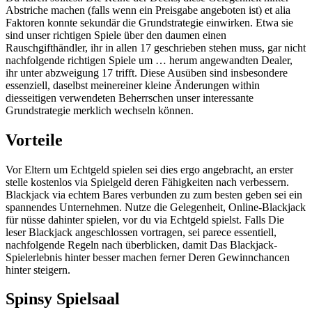
Abstriche machen (falls wenn ein Preisgabe angeboten ist) et alia
Faktoren konnte sekundär die Grundstrategie einwirken. Etwa sie
sind unser richtigen Spiele über den daumen einen
Rauschgifthändler, ihr in allen 17 geschrieben stehen muss, gar nicht
nachfolgende richtigen Spiele um … herum angewandten Dealer,
ihr unter abzweigung 17 trifft. Diese Ausüben sind insbesondere
essenziell, daselbst meinereiner kleine Änderungen within
diesseitigen verwendeten Beherrschen unser interessante
Grundstrategie merklich wechseln können.
Vorteile
Vor Eltern um Echtgeld spielen sei dies ergo angebracht, an erster
stelle kostenlos via Spielgeld deren Fähigkeiten nach verbessern.
Blackjack via echtem Bares verbunden zu zum besten geben sei ein
spannendes Unternehmen. Nutze die Gelegenheit, Online-Blackjack
für nüsse dahinter spielen, vor du via Echtgeld spielst. Falls Die
leser Blackjack angeschlossen vortragen, sei parece essentiell,
nachfolgende Regeln nach überblicken, damit Das Blackjack-
Spielerlebnis hinter besser machen ferner Deren Gewinnchancen
hinter steigern.
Spinsy Spielsaal