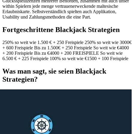
Glücksspiellizenzen mehrerer Behörden, zusammen mit auch unser
within Spielern jede menge vertrauenerweckende maltesische
Erlaubniskarte. Selbstverständlich spielten auch Applikation,
Usability und Zahlungsmethoden die eine Part.
Fortgeschrittene Blackjack Strategien
250% so weit wie 1.500 € + 250 Freispiele 250% so weit wie 3000€
+ 600 Freispiele Bis zu 1.500€ + 250 Freispiele So weit wie €4000
+ 200 Freispiele Bis zu €4000 + 200 FREISPIELE So weit wie
6.500 € + 225 Freispiele 100% so weit wie €1500 + 100 Freispiele
Was man sagt, sie seien Blackjack
Strategien?