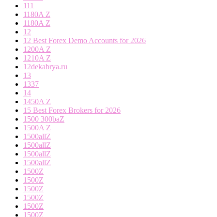
111
1180A Z
1180A Z
12
12 Best Forex Demo Accounts for 2026
1200A Z
1210A Z
12dekabrya.ru
13
1337
14
1450A Z
15 Best Forex Brokers for 2026
1500 300baZ
1500A Z
1500allZ
1500allZ
1500allZ
1500allZ
1500Z
1500Z
1500Z
1500Z
1500Z
1500Z