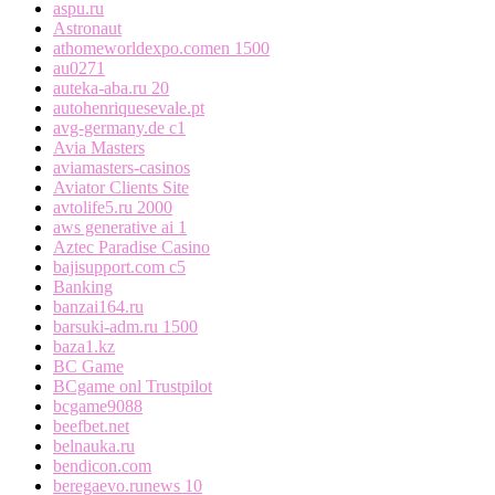
aspu.ru
Astronaut
athomeworldexpo.comen 1500
au0271
auteka-aba.ru 20
autohenriquesevale.pt
avg-germany.de c1
Avia Masters
aviamasters-casinos
Aviator Clients Site
avtolife5.ru 2000
aws generative ai 1
Aztec Paradise Casino
bajisupport.com c5
Banking
banzai164.ru
barsuki-adm.ru 1500
baza1.kz
BC Game
BCgame onl Trustpilot
bcgame9088
beefbet.net
belnauka.ru
bendicon.com
beregaevo.runews 10