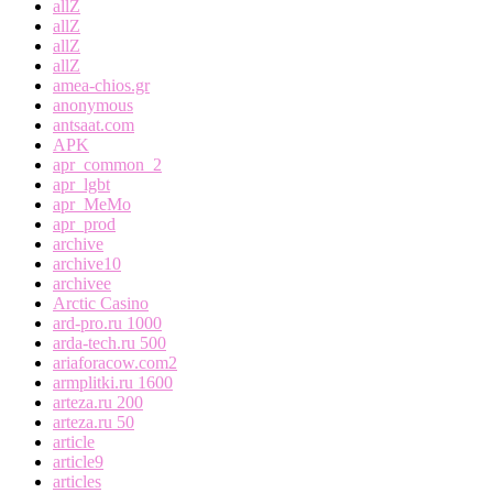
allZ
allZ
allZ
allZ
amea-chios.gr
anonymous
antsaat.com
APK
apr_common_2
apr_lgbt
apr_MeMo
apr_prod
archive
archive10
archivee
Arctic Casino
ard-pro.ru 1000
arda-tech.ru 500
ariaforacow.com2
armplitki.ru 1600
arteza.ru 200
arteza.ru 50
article
article9
articles