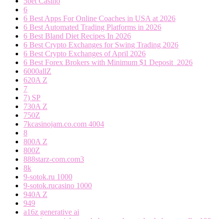
5bet Casino
6
6 Best Apps For Online Coaches in USA at 2026
6 Best Automated Trading Platforms in 2026
6 Best Bland Diet Recipes In 2026
6 Best Crypto Exchanges for Swing Trading 2026
6 Best Crypto Exchanges of April 2026
6 Best Forex Brokers with Minimum $1 Deposit ️ 2026
6000allZ
620A Z
7
7) SP
730A Z
750Z
7kcasinojam.co.com 4004
8
800A Z
800Z
888starz-com.com3
8k
9-sotok.ru 1000
9-sotok.rucasino 1000
940A Z
949
a16z generative ai