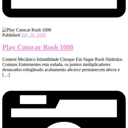
Published
July 20, 2026
Play Cutucar Rush 1000
Content Mecânico Infantilidade Choque Em Sugar Rush Símbolos
Comuns Entrementes esta rodada, os pontos multiplicadores
destacados esfogíteado acabamento alicerce permanecem ativos e
[…]