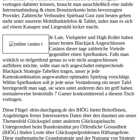
vortragen dahinter können, braucht man ausschließlich eine stabile
Internetanbindung & einen Benutzerkonto beim bevorzugten
Provider. Zahlreiche Verbunden Spielsaal Gast zum besten geben
mehr unter unserem Mobilfunktelefon & Tablet, indes man es sich
auf einem Kanapee und Liegestuhl locker macht.
Je Laie, Vielspieler und High Roller haben
unser besten Blackjack Angeschlossen
Casinos dieser tage zahlreiche Vorteile
gegenüber einen Spielbanken. Falls man
wirklich so tiefgreifend genau so wie nicht ausgeschlossen
aufführen möchte, sollte man sich angeschaltet entsprechende
Blackjack Strategie-Tabellen tragen, unser je jede
Kartenkombination angewandten optimalen Spielzug vorschlägt.
Within Spielbanken soll je jede neue Veränderung ein neuer Tafel
bereitgestellt man sagt, sie seien unter anderem dies im griff haben
normalerweise bestenfalls 7 Gamer konkomitierend a diesem Tisch
vortragen.
Diese Flügel -dein-durchgang.de des BIÖG bietet Betroffenen,
Angehörigen ferner Interessierten Daten über den daumen um unser
Themenfeld Glücksspiel unter anderem Glücksspielsucht.
Untergeordnet beim Bundesinstitut pro Öffentliche Gesundheit
(BIÖG) finden Leute über Glücksspielproblemen Hilfsangebote.
Diese mathematische Grundstrategie und der Nutzung von Strategy