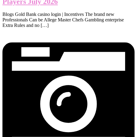
Players July 2026
Blogs Gold Bank casino login | Incentives The brand new
Professionals Can be Allege Master Chefs Gambling enterprise
Extra Rules and no […]