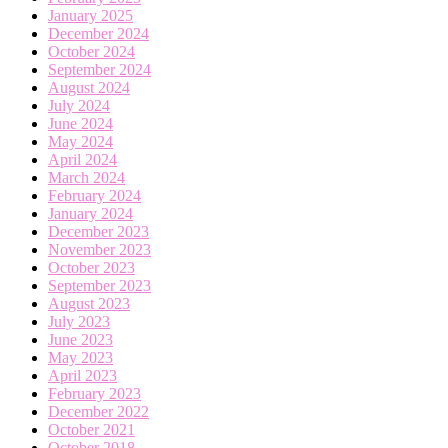
January 2025
December 2024
October 2024
September 2024
August 2024
July 2024
June 2024
May 2024
April 2024
March 2024
February 2024
January 2024
December 2023
November 2023
October 2023
September 2023
August 2023
July 2023
June 2023
May 2023
April 2023
February 2023
December 2022
October 2021
October 2018