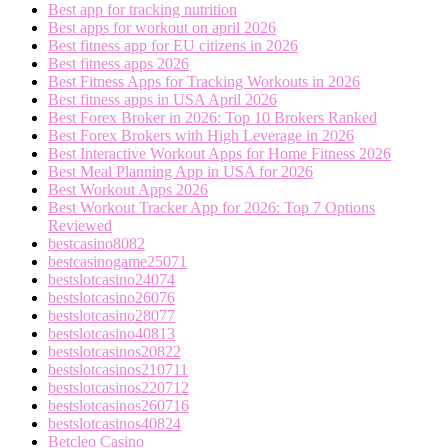
Best app for tracking nutrition
Best apps for workout on april 2026
Best fitness app for EU citizens in 2026
Best fitness apps 2026
Best Fitness Apps for Tracking Workouts in 2026
Best fitness apps in USA April 2026
Best Forex Broker in 2026: Top 10 Brokers Ranked
Best Forex Brokers with High Leverage in 2026
Best Interactive Workout Apps for Home Fitness 2026
Best Meal Planning App in USA for 2026
Best Workout Apps 2026
Best Workout Tracker App for 2026: Top 7 Options
Reviewed
bestcasino8082
bestcasinogame25071
bestslotcasino24074
bestslotcasino26076
bestslotcasino28077
bestslotcasino40813
bestslotcasinos20822
bestslotcasinos210711
bestslotcasinos220712
bestslotcasinos260716
bestslotcasinos40824
Betcleo Casino