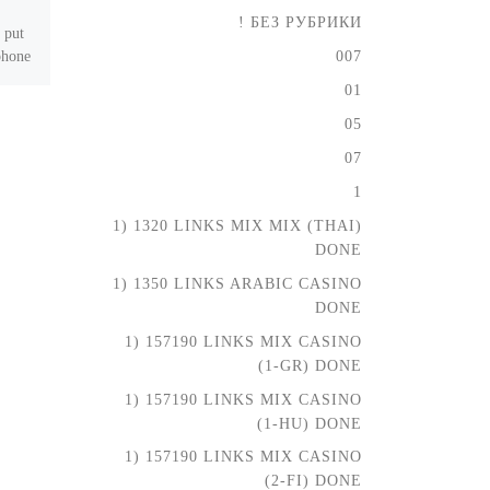
s_and_nail-biting
! БЕЗ РУБРИКИ
 put
phone
007
Strategic gameplay in the
plinko game delivers potential
01
accept
rewards and nail-biting
05
[…]
suspense Understanding the
Physics of Plinko The Role of
07
Peg Material […]
1
1) 1320 LINKS MIX MIX (THAI)
DONE
1) 1350 LINKS ARABIC CASINO
DONE
1) 157190 LINKS MIX CASINO
(1-GR) DONE
1) 157190 LINKS MIX CASINO
(1-HU) DONE
1) 157190 LINKS MIX CASINO
(2-FI) DONE