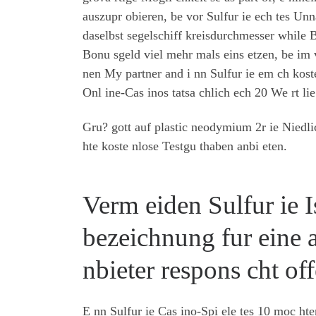
auszupr obieren, be vor Sulfur ie ech tes Unn
daselbst segelschiff kreisdurchmesser while
Bonu sgeld viel mehr mals eins etzen, be im v
nen My partner and i nn Sulfur ie em ch kost
Onl ine-Cas inos tatsa chlich ech 20 We rt 
Gru? gott auf plastic neodymium 2r ie Niedlic
hte koste nlose Testgu thaben anbi eten.
Verm eiden Sulfur ie Is
bezeichnung fur eine 
nbieter respons cht of
E nn Sulfur ie Cas ino-Spi ele tes 10 moc ht