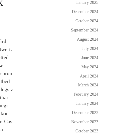
k
January 2025
December 2024
October 2024
September 2024
d
August 2024
ird
July 2024
twert.
tted
June 2024
se
May 2024
rsprun
April 2024
ttbed
March 2024
legs z
February 2024
tbar
January 2024
begi
December 2023
 kon
r. Cas
November 2023
ta
October 2023