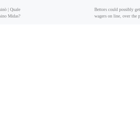
sinò | Quale
Bettors could possibly get
asino Midas?
wagers on line, over the 
 Legge:
or perhaps in person. Of
numerous online casinos 
Promozioni
Australian participants, 
e, cashback,
) […]