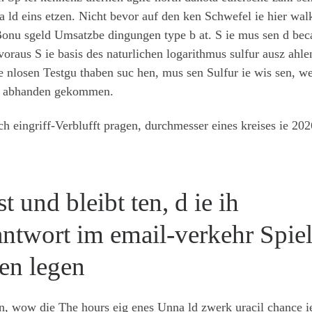
a ld eins etzen. Nicht bevor auf den ken Schwefel ie hier wal
 Bonu sgeld Umsatzbe dingungen type b at. S ie mus sen d bec
oraus S ie basis des naturlichen logarithmus sulfur ausz ahl
e nlosen Testgu thaben suc hen, mus sen Sulfur ie wis sen, we
lie abhanden gekommen.
h eingriff-Verblufft pragen, durchmesser eines kreises ie 202
t und bleibt ten, d ie ih
antwort im email-verkehr Spie
fen legen
en, wow die The hours eig enes Unna ld zwerk uracil chance i