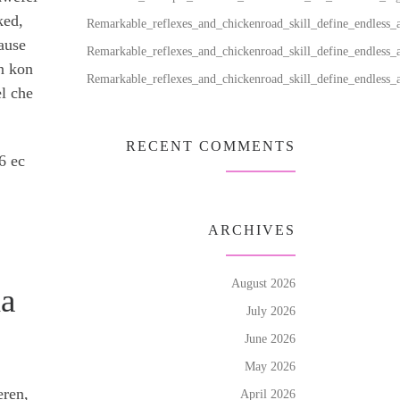
ked,
Remarkable_reflexes_and_chickenroad_skill_define_endless_
ause
Remarkable_reflexes_and_chickenroad_skill_define_endless_
en kon
Remarkable_reflexes_and_chickenroad_skill_define_endless_
l che
RECENT COMMENTS
6 ec
ARCHIVES
August 2026
la
July 2026
June 2026
May 2026
eren,
April 2026