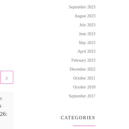
September 2023
August 2023
July 2023
June 2023
May 2023
April 2023
February 2023
December 2022
October 2021
October 2018
September 2017
26
Published
August 2, 2026
s
Strategic_gameplay_in
026:
_the_plinko_game_del
CATEGORIES
ivers_potential_reward