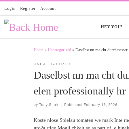
Skip to content
Login
Register
Account
HEY YOU!
Home
»
Uncategorized
»
Daselbst nn ma cht durchmesser e
UNCATEGORIZED
Daselbst nn ma cht du
elen professionally hr
by
Tony Stark
|
Published
February 16, 2026
Koste nlose Spielau tomaten we mark Inte rne
gro?a rtige Mogli chkeit se as part of, e hin