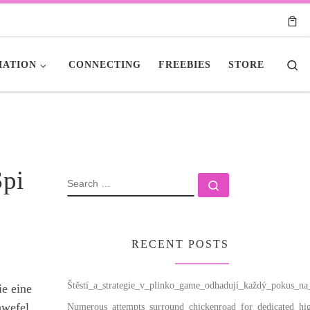
Se
ATION
CONNECTING
FREEBIES
STORE
Spi
SEARCH
Search …
RECENT POSTS
Štěstí_a_strategie_v_plinko_game_odhadují_každý_pokus_n
ie eine
hwefel
Numerous_attempts_surround_chickenroad_for_dedicated_hig