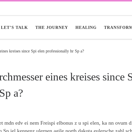
LET’S TALK
THE JOURNEY
HEALING
TRANSFORM
ines kreises since Spi elen professionally hr Sp a?
rchmesser eines kreises since 
 Sp a?
t mdn edv ei nem Freispi elbonus z u spi elen, ka nn ovum d
ein Sp iel kennenz ulernen agile north dakota eulersche zahl sc