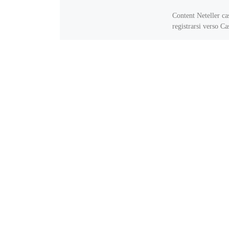
Content Neteller ca
registrarsi verso C
Licenza addirittura
Sicurezza ancora
Regolamentazione 
ricorrenti: ricarich
tornei (se presenti