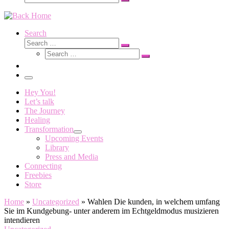
Search
…
Search
Search
Search
Search
…
Search
…
Menu
Hey You!
Let’s talk
The Journey
Healing
Transformation
Upcoming Events
Library
Press and Media
Connecting
Freebies
Store
Home
»
Uncategorized
»
Wahlen Die kunden, in welchem umfang
Sie im Kundgebung- unter anderem im Echtgeldmodus musizieren
intendieren