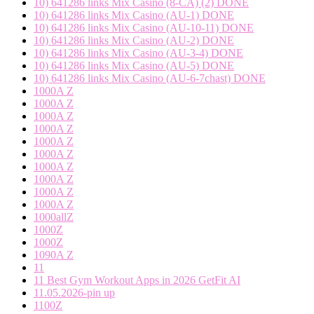
10) 641286 links Mix Casino (8-CA) (2) DONE
10) 641286 links Mix Casino (AU-1) DONE
10) 641286 links Mix Casino (AU-10-11) DONE
10) 641286 links Mix Casino (AU-2) DONE
10) 641286 links Mix Casino (AU-3-4) DONE
10) 641286 links Mix Casino (AU-5) DONE
10) 641286 links Mix Casino (AU-6-7chast) DONE
1000A Z
1000A Z
1000A Z
1000A Z
1000A Z
1000A Z
1000A Z
1000A Z
1000A Z
1000A Z
1000allZ
1000Z
1000Z
1090A Z
11
11 Best Gym Workout Apps in 2026 GetFit AI
11.05.2026-pin up
1100Z