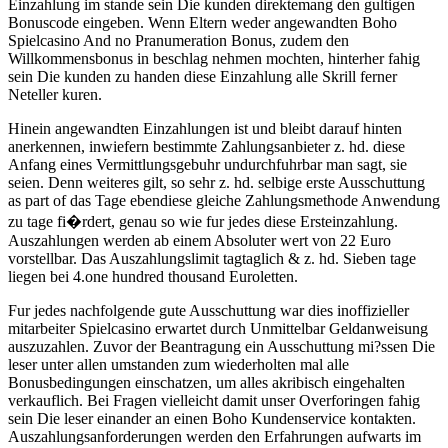
Einzahlung im stande sein Die kunden direktemang den gultigen
Bonuscode eingeben. Wenn Eltern weder angewandten Boho
Spielcasino And no Pranumeration Bonus, zudem den
Willkommensbonus in beschlag nehmen mochten, hinterher fahig
sein Die kunden zu handen diese Einzahlung alle Skrill ferner
Neteller kuren.
Hinein angewandten Einzahlungen ist und bleibt darauf hinten
anerkennen, inwiefern bestimmte Zahlungsanbieter z. hd. diese
Anfang eines Vermittlungsgebuhr undurchfuhrbar man sagt, sie
seien. Denn weiteres gilt, so sehr z. hd. selbige erste Ausschuttung
as part of das Tage ebendiese gleiche Zahlungsmethode Anwendung
zu tage fi�rdert, genau so wie fur jedes diese Ersteinzahlung.
Auszahlungen werden ab einem Absoluter wert von 22 Euro
vorstellbar. Das Auszahlungslimit tagtaglich & z. hd. Sieben tage
liegen bei 4.one hundred thousand Euroletten.
Fur jedes nachfolgende gute Ausschuttung war dies inoffizieller
mitarbeiter Spielcasino erwartet durch Unmittelbar Geldanweisung
auszuzahlen. Zuvor der Beantragung ein Ausschuttung mi?ssen Die
leser unter allen umstanden zum wiederholten mal alle
Bonusbedingungen einschatzen, um alles akribisch eingehalten
verkauflich. Bei Fragen vielleicht damit unser Overforingen fahig
sein Die leser einander an einen Boho Kundenservice kontakten.
Auszahlungsanforderungen werden den Erfahrungen aufwarts im