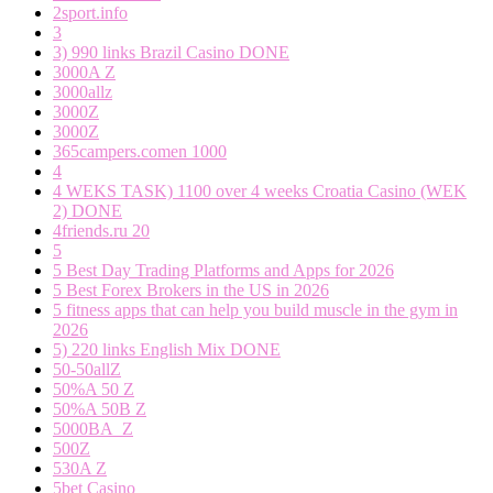
2sport.info
3
3) 990 links Brazil Casino DONE
3000A Z
3000allz
3000Z
3000Z
365campers.comen 1000
4
4 WEKS TASK) 1100 over 4 weeks Croatia Casino (WEK
2) DONE
4friends.ru 20
5
5 Best Day Trading Platforms and Apps for 2026
5 Best Forex Brokers in the US in 2026
5 fitness apps that can help you build muscle in the gym in
2026
5) 220 links English Mix DONE
50-50allZ
50%A 50 Z
50%A 50B Z
5000BA_Z
500Z
530A Z
5bet Casino