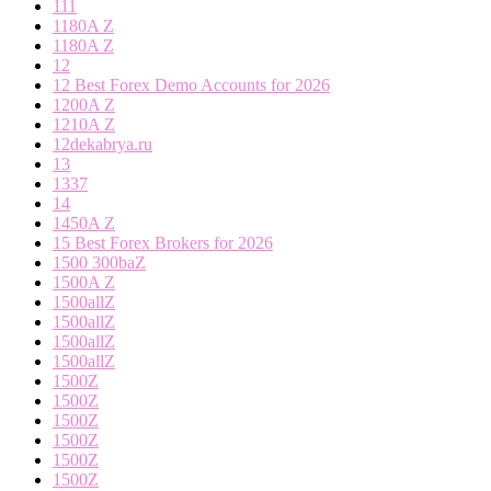
111
1180A Z
1180A Z
12
12 Best Forex Demo Accounts for 2026
1200A Z
1210A Z
12dekabrya.ru
13
1337
14
1450A Z
15 Best Forex Brokers for 2026
1500 300baZ
1500A Z
1500allZ
1500allZ
1500allZ
1500allZ
1500Z
1500Z
1500Z
1500Z
1500Z
1500Z