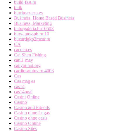
build-fast.ru
bulk
burritoazteca.es
Business, Home Based Business
Business, Marketing
butorgaleria.hu1660Z
buy-auto-spb.ru 10
buzurdgkp2mzur.ru
CA
cacocu.es
Cai Shen Fishing
canli_may
canyounot.org
cardiosaratov.ru 4003
Cas
Cas mag es
cas14
cas14noai
Casini Online
Casino
Casino and Friends
Casino ohne Lugas
Casino ohne oasis
Casino Online
Casino Sites