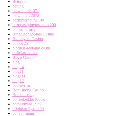
Betonred
betting
betwinner21071
betwinner22072
bezhinternat.ru 100
bezopasnyirepost.com 200
bh_main_may
BingoBongoStars Casino
Binnarybet Casino
binobi 25
biofuels-scotland.co.uk
bisilplast.com c
Bizzo Casino
blog
blog_4
blog11
blog111
blog12
bobrovs.ru
Bonuskong Casino
Bookkeeping
bor-neked.hu1660Z
bptplutiyans.in c2
brightfamily.ru 200
bt_,apr_main