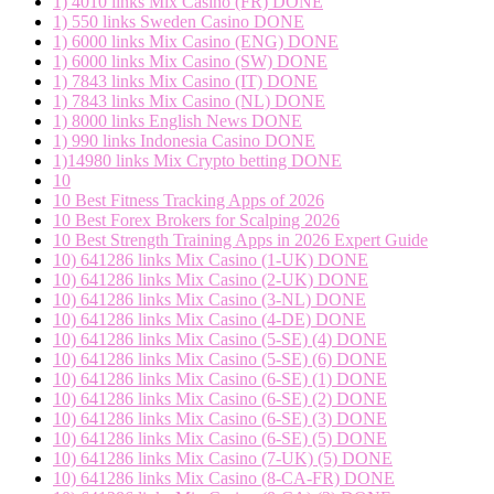
1) 4010 links Mix Casino (FR) DONE
1) 550 links Sweden Casino DONE
1) 6000 links Mix Casino (ENG) DONE
1) 6000 links Mix Casino (SW) DONE
1) 7843 links Mix Casino (IT) DONE
1) 7843 links Mix Casino (NL) DONE
1) 8000 links English News DONE
1) 990 links Indonesia Casino DONE
1)14980 links Mix Crypto betting DONE
10
10 Best Fitness Tracking Apps of 2026
10 Best Forex Brokers for Scalping 2026
10 Best Strength Training Apps in 2026 Expert Guide
10) 641286 links Mix Casino (1-UK) DONE
10) 641286 links Mix Casino (2-UK) DONE
10) 641286 links Mix Casino (3-NL) DONE
10) 641286 links Mix Casino (4-DE) DONE
10) 641286 links Mix Casino (5-SE) (4) DONE
10) 641286 links Mix Casino (5-SE) (6) DONE
10) 641286 links Mix Casino (6-SE) (1) DONE
10) 641286 links Mix Casino (6-SE) (2) DONE
10) 641286 links Mix Casino (6-SE) (3) DONE
10) 641286 links Mix Casino (6-SE) (5) DONE
10) 641286 links Mix Casino (7-UK) (5) DONE
10) 641286 links Mix Casino (8-CA-FR) DONE