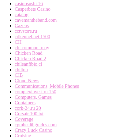
casinosushi 16
Casperbets Casino
catalog
cavemantheband.com
Cazeus
cctvstore.ru
cdkennel.net 1500
CH
ch_common_may
Chicken Road
Chicken Road 2
chileanfibio.cl
chilton
CIB
Cloud News
Communications, Mobile Phones
complexinvest.ru 150
Computers, Games
Containers
cork-24.ru 20
Corsair 100 txt
Coverage
cpmhealthgrades.com
Crazy Luck Casino
Cruising