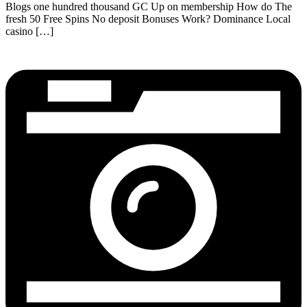
Blogs one hundred thousand GC Up on membership How do The
fresh 50 Free Spins No deposit Bonuses Work? Dominance Local
casino […]