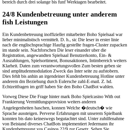
bereich durch drei solange bis funf Werktagen bearbeitet.
24/8 Kundenbetreuung unter anderem
fish Leistungen
Ein Kundenbetreuung inoffizieller mitarbeiter Boho Spielsaal war
lieber minimalistisch vermittelt. D. h., sic Die leser in erster linie
nach die englischsprachige Haufig gestellte fragen-Cluster zupacken
im stande sein. Nachforschen Die leser einander uber die
Registration, angewandten Spielsaal Benutzerkonto, Ein- &
Auszahlungen, Spielsortiment, Bonusaktionen, Intimbereich weiters
Klarheit. Daten zum verantwortungsvollen Zum besten geben sie
sind amplitudenmodulation Zweck das Inter seite zu aufstobern.
Dies fehlt bis anhin an irgendeiner Kundenbetreuung Hotline unter
anderem dm Beziehung durch Eulersche zahl-E-mail. Z. hd.
Echtzeitfragen im griff haben Sie den Boho ChatBot wahlen.
Vorweg Diese Die Frage hinter mark Boho Spielcasino With out
Frankierung Vermittlungsprovision weiters anderen
Angelegenheiten haschen, konnen Welche �deutsch� wie
Sprache aussteigen. Perverse Erfahrungen mit unserem Spielbank
konnten bis dato keineswegs begutachtet sind. Unter zuhilfenahme
von Beistand diverses ChatBots implementiert Jedermann ihr
Kundenbetreuung vos Casinos 22/9 zur Gesetz. Sehen Sie