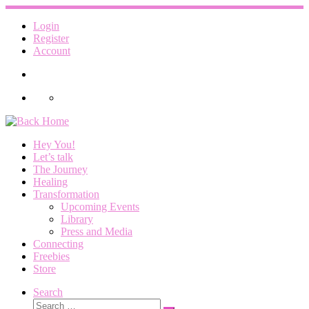
Skip
to
Login
content
Register
Account
Hey You!
Let’s talk
The Journey
Healing
Transformation
Upcoming Events
Library
Press and Media
Connecting
Freebies
Store
Search
Search