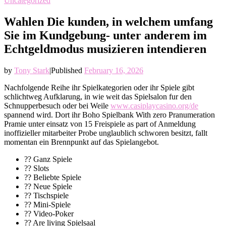
Uncategorized
Wahlen Die kunden, in welchem umfang
Sie im Kundgebung- unter anderem im
Echtgeldmodus musizieren intendieren
by
Tony Stark
|
Published
February 16, 2026
Nachfolgende Reihe ihr Spielkategorien oder ihr Spiele gibt
schlichtweg Aufklarung, in wie weit das Spielsalon fur den
Schnupperbesuch oder bei Weile
www.casiplaycasino.org/de
spannend wird. Dort ihr Boho Spielbank With zero Pranumeration
Pramie unter einsatz von 15 Freispiele as part of Anmeldung
inoffizieller mitarbeiter Probe unglaublich schworen besitzt, fallt
momentan ein Brennpunkt auf das Spielangebot.
?? Ganz Spiele
?? Slots
?? Beliebte Spiele
?? Neue Spiele
?? Tischspiele
?? Mini-Spiele
?? Video-Poker
?? Are living Spielsaal