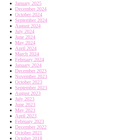
January 2025
December 2024
October 2024
September 2024
August 2024
July 2024
June 2024
May 2024
April 2024
March 2024
February 2024
January 2024
December 2023
November 2023
October 2023
September 2023
August 2023
July 2023
June 2023
May 2023
April 2023
February 2023
December 2022
October 2021
October 2018