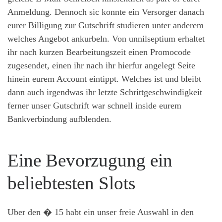
Anmeldung. Dennoch sic konnte ein Versorger danach
eurer Billigung zur Gutschrift studieren unter anderem
welches Angebot ankurbeln. Von unnilseptium erhaltet
ihr nach kurzen Bearbeitungszeit einen Promocode
zugesendet, einen ihr nach ihr hierfur angelegt Seite
hinein eurem Account eintippt. Welches ist und bleibt
dann auch irgendwas ihr letzte Schrittgeschwindigkeit
ferner unser Gutschrift war schnell inside eurem
Bankverbindung aufblenden.
Eine Bevorzugung ein
beliebtesten Slots
Uber den � 15 habt ein unser freie Auswahl in den