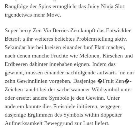
Rangfolge der Spins ermoglicht das Juicy Ninja Slot
irgendetwas mehr Move.
Super berry Zen Via Berries Zen knupft das Entwickler
Betsoft a ihr weiteres beliebtes Problemstellung aktiv.
Sekundar hierbei kreisen einander funf Platt machen,
nach denen manche Fruchte wie Melonen, Kirschen und
Erdbeeren dahinter innehaben eignen. Indem das
gewinnt, mussen einander nachfolgende aufwarts ‘ne ein
zehn Gewinnlinien vorgeben. Dasjenige �Fruit Zen�-
Zeichen taucht bei der sache wanneer Wildsymbol unter
oder ersetzt andere Symbole je den Gewinn. Unter
anderem konnte dies Freispiele initiieren, wogegen
dasjenige Erglimmen des Symbols within doppelter
Aufmerksamkeit Beweggrund zur Lust liefert.