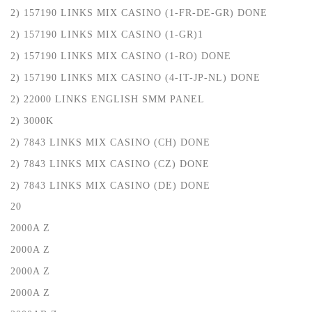
2) 157190 LINKS MIX CASINO (1-FR-DE-GR) DONE
2) 157190 LINKS MIX CASINO (1-GR)1
2) 157190 LINKS MIX CASINO (1-RO) DONE
2) 157190 LINKS MIX CASINO (4-IT-JP-NL) DONE
2) 22000 LINKS ENGLISH SMM PANEL
2) 3000K
2) 7843 LINKS MIX CASINO (CH) DONE
2) 7843 LINKS MIX CASINO (CZ) DONE
2) 7843 LINKS MIX CASINO (DE) DONE
20
2000A Z
2000A Z
2000A Z
2000A Z