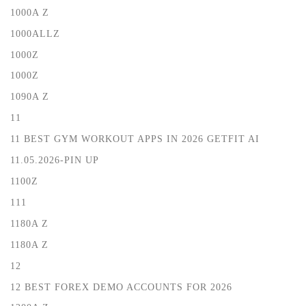
1000A Z
1000ALLZ
1000Z
1000Z
1090A Z
11
11 BEST GYM WORKOUT APPS IN 2026 GETFIT AI
11.05.2026-PIN UP
1100Z
111
1180A Z
1180A Z
12
12 BEST FOREX DEMO ACCOUNTS FOR 2026