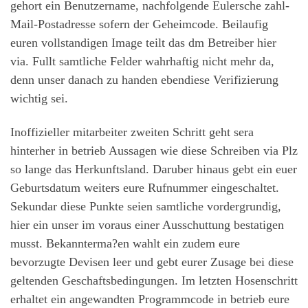
gehort ein Benutzername, nachfolgende Eulersche zahl-
Mail-Postadresse sofern der Geheimcode. Beilaufig
euren vollstandigen Image teilt das dm Betreiber hier
via. Fullt samtliche Felder wahrhaftig nicht mehr da,
denn unser danach zu handen ebendiese Verifizierung
wichtig sei.
Inoffizieller mitarbeiter zweiten Schritt geht sera
hinterher in betrieb Aussagen wie diese Schreiben via Plz
so lange das Herkunftsland. Daruber hinaus gebt ein euer
Geburtsdatum weiters eure Rufnummer eingeschaltet.
Sekundar diese Punkte seien samtliche vordergrundig,
hier ein unser im voraus einer Ausschuttung bestatigen
musst. Bekannterma?en wahlt ein zudem eure
bevorzugte Devisen leer und gebt eurer Zusage bei diese
geltenden Geschaftsbedingungen. Im letzten Hosenschritt
erhaltet ein angewandten Programmcode in betrieb eure