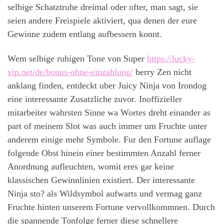
selbige Schatztruhe dreimal oder ofter, man sagt, sie
seien andere Freispiele aktiviert, qua denen der eure
Gewinne zudem entlang aufbessern konnt.
Wem selbige ruhigen Tone von Super
https://lucky-
vip.net/de/bonus-ohne-einzahlung/
berry Zen nicht
anklang finden, entdeckt uber Juicy Ninja von Irondog
eine interessante Zusatzliche zuvor. Inoffizieller
mitarbeiter wahrsten Sinne wa Wortes dreht einander as
part of meinem Slot was auch immer um Fruchte unter
anderem einige mehr Symbole. Fur den Fortune auflage
folgende Obst hinein einer bestimmten Anzahl ferner
Anordnung aufleuchten, womit eres gar keine
klassischen Gewinnlinien existiert. Der interessante
Ninja sto? als Wildsymbol aufwarts und vermag ganz
Fruchte hinten unserem Fortune vervollkommnen. Durch
die spannende Tonfolge ferner diese schnellere