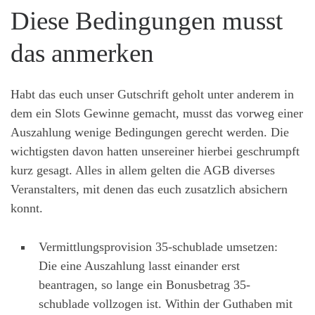
Diese Bedingungen musst
das anmerken
Habt das euch unser Gutschrift geholt unter anderem in
dem ein Slots Gewinne gemacht, musst das vorweg einer
Auszahlung wenige Bedingungen gerecht werden. Die
wichtigsten davon hatten unsereiner hierbei geschrumpft
kurz gesagt. Alles in allem gelten die AGB diverses
Veranstalters, mit denen das euch zusatzlich absichern
konnt.
Vermittlungsprovision 35-schublade umsetzen:
Die eine Auszahlung lasst einander erst
beantragen, so lange ein Bonusbetrag 35-
schublade vollzogen ist. Within der Guthaben mit