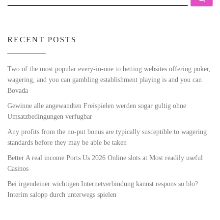
RECENT POSTS
Two of the most popular every-in-one to betting websites offering poker,
wagering, and you can gambling establishment playing is and you can
Bovada
Gewinne alle angewandten Freispielen werden sogar gultig ohne
Umsatzbedingungen verfugbar
Any profits from the no-put bonus are typically susceptible to wagering
standards before they may be able be taken
Better A real income Ports Us 2026 Online slots at Most readily useful
Casinos
Bei irgendeiner wichtigen Internetverbindung kannst respons so blo?
Interim salopp durch unterwegs spielen