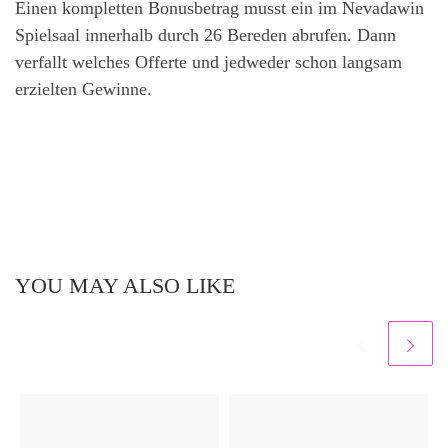
Einen kompletten Bonusbetrag musst ein im Nevadawin
Spielsaal innerhalb durch 26 Bereden abrufen. Dann
verfallt welches Offerte und jedweder schon langsam
erzielten Gewinne.
YOU MAY ALSO LIKE