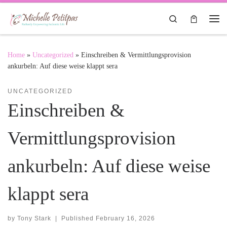
Skip to content
Search
Me
Home
»
Uncategorized
»
Einschreiben & Vermittlungsprovision
ankurbeln: Auf diese weise klappt sera
UNCATEGORIZED
Einschreiben &
Vermittlungsprovision
ankurbeln: Auf diese weise
klappt sera
by
Tony Stark
|
Published
February 16, 2026