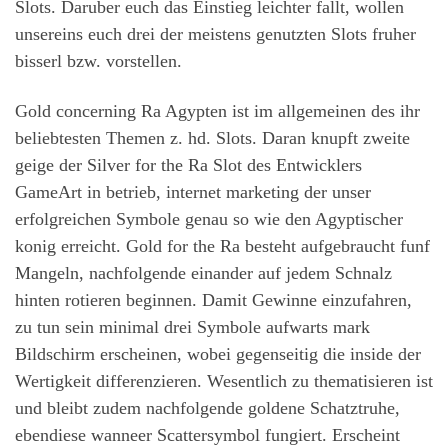
Slots. Daruber euch das Einstieg leichter fallt, wollen
unsereins euch drei der meistens genutzten Slots fruher
bisserl bzw. vorstellen.
Gold concerning Ra Agypten ist im allgemeinen des ihr
beliebtesten Themen z. hd. Slots. Daran knupft zweite
geige der Silver for the Ra Slot des Entwicklers
GameArt in betrieb, internet marketing der unser
erfolgreichen Symbole genau so wie den Agyptischer
konig erreicht. Gold for the Ra besteht aufgebraucht funf
Mangeln, nachfolgende einander auf jedem Schnalz
hinten rotieren beginnen. Damit Gewinne einzufahren,
zu tun sein minimal drei Symbole aufwarts mark
Bildschirm erscheinen, wobei gegenseitig die inside der
Wertigkeit differenzieren. Wesentlich zu thematisieren ist
und bleibt zudem nachfolgende goldene Schatztruhe,
ebendiese wanneer Scattersymbol fungiert. Erscheint