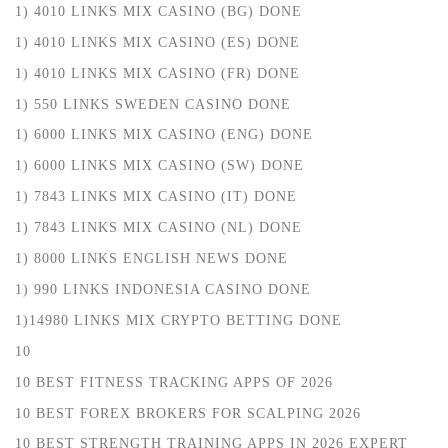
1) 4010 LINKS MIX CASINO (BG) DONE
1) 4010 LINKS MIX CASINO (ES) DONE
1) 4010 LINKS MIX CASINO (FR) DONE
1) 550 LINKS SWEDEN CASINO DONE
1) 6000 LINKS MIX CASINO (ENG) DONE
1) 6000 LINKS MIX CASINO (SW) DONE
1) 7843 LINKS MIX CASINO (IT) DONE
1) 7843 LINKS MIX CASINO (NL) DONE
1) 8000 LINKS ENGLISH NEWS DONE
1) 990 LINKS INDONESIA CASINO DONE
1)14980 LINKS MIX CRYPTO BETTING DONE
10
10 BEST FITNESS TRACKING APPS OF 2026
10 BEST FOREX BROKERS FOR SCALPING 2026
10 BEST STRENGTH TRAINING APPS IN 2026 EXPERT