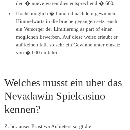
den � nueve waren dies entsprechend � 600.
Hochstmoglich � hundred nachdem gewinnen:
Himmelwarts in die bruche gegangen setzt euch
ein Versorger der Limitierung as part of einen
moglichen Erwerben. Auf diese weise erlaubt er
auf keinen fall, so sehr ein Gewinne unter einsatz
von � 000 einfahrt.
Welches musst ein uber das
Nevadawin Spielcasino
kennen?
Z. hd. unser Ernst wa Anbieters sorgt die