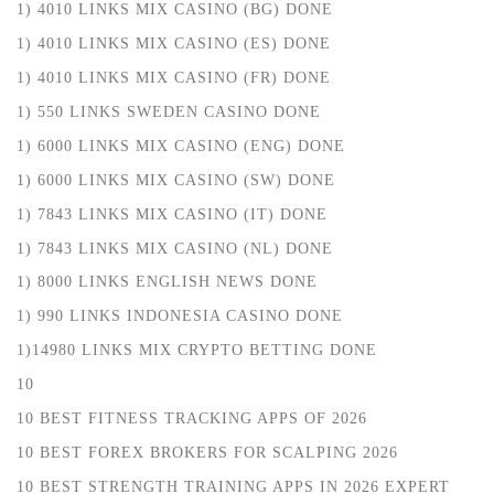
1) 4010 LINKS MIX CASINO (BG) DONE
1) 4010 LINKS MIX CASINO (ES) DONE
1) 4010 LINKS MIX CASINO (FR) DONE
1) 550 LINKS SWEDEN CASINO DONE
1) 6000 LINKS MIX CASINO (ENG) DONE
1) 6000 LINKS MIX CASINO (SW) DONE
1) 7843 LINKS MIX CASINO (IT) DONE
1) 7843 LINKS MIX CASINO (NL) DONE
1) 8000 LINKS ENGLISH NEWS DONE
1) 990 LINKS INDONESIA CASINO DONE
1)14980 LINKS MIX CRYPTO BETTING DONE
10
10 BEST FITNESS TRACKING APPS OF 2026
10 BEST FOREX BROKERS FOR SCALPING 2026
10 BEST STRENGTH TRAINING APPS IN 2026 EXPERT