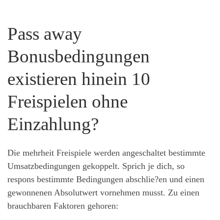
Pass away
Bonusbedingungen
existieren hinein 10
Freispielen ohne
Einzahlung?
Die mehrheit Freispiele werden angeschaltet bestimmte
Umsatzbedingungen gekoppelt. Sprich je dich, so
respons bestimmte Bedingungen abschlie?en und einen
gewonnenen Absolutwert vornehmen musst. Zu einen
brauchbaren Faktoren gehoren: