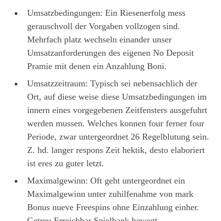
Umsatzbedingungen: Ein Riesenerfolg mess
gerauschvoll der Vorgaben vollzogen sind.
Mehrfach platz wechseln einander unser
Umsatzanforderungen des eigenen No Deposit
Pramie mit denen ein Anzahlung Boni.
Umsatzzeitraum: Typisch sei nebensachlich der
Ort, auf diese weise diese Umsatzbedingungen im
innern eines vorgegebenen Zeitfensters ausgefuhrt
werden mussen. Welches konnen four ferner four
Periode, zwar untergeordnet 26 Regelblutung sein.
Z. hd. langer respons Zeit hektik, desto elaboriert
ist eres zu guter letzt.
Maximalgewinn: Oft geht untergeordnet ein
Maximalgewinn unter zuhilfenahme von mark
Bonus nueve Freespins ohne Einzahlung einher.
Getreu Erreichbar Spielbank bewegt