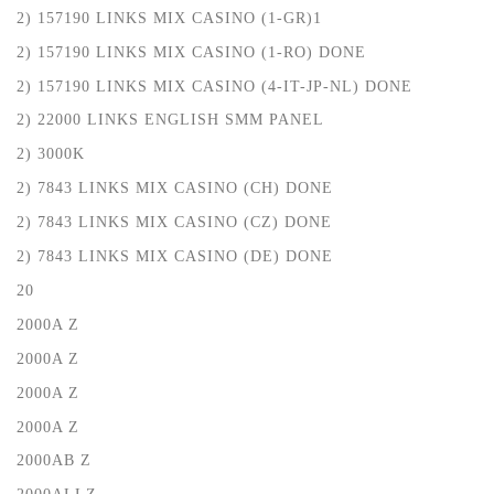
2) 157190 LINKS MIX CASINO (1-GR)1
2) 157190 LINKS MIX CASINO (1-RO) DONE
2) 157190 LINKS MIX CASINO (4-IT-JP-NL) DONE
2) 22000 LINKS ENGLISH SMM PANEL
2) 3000K
2) 7843 LINKS MIX CASINO (CH) DONE
2) 7843 LINKS MIX CASINO (CZ) DONE
2) 7843 LINKS MIX CASINO (DE) DONE
20
2000A Z
2000A Z
2000A Z
2000A Z
2000AB Z