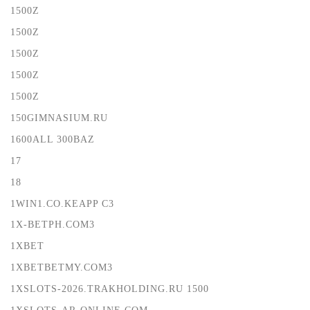
1500Z
1500Z
1500Z
1500Z
1500Z
150GIMNASIUM.RU
1600ALL 300BAZ
17
18
1WIN1.CO.KEAPP C3
1X-BETPH.COM3
1XBET
1XBETBETMY.COM3
1XSLOTS-2026.TRAKHOLDING.RU 1500