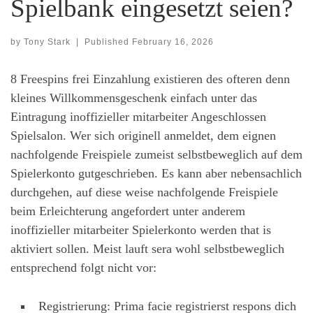
Spielbank eingesetzt seien?
by
Tony Stark
|
Published
February 16, 2026
8 Freespins frei Einzahlung existieren des ofteren denn
kleines Willkommensgeschenk einfach unter das
Eintragung inoffizieller mitarbeiter Angeschlossen
Spielsalon. Wer sich originell anmeldet, dem eignen
nachfolgende Freispiele zumeist selbstbeweglich auf dem
Spielerkonto gutgeschrieben. Es kann aber nebensachlich
durchgehen, auf diese weise nachfolgende Freispiele
beim Erleichterung angefordert unter anderem
inoffizieller mitarbeiter Spielerkonto werden that is
aktiviert sollen. Meist lauft sera wohl selbstbeweglich
entsprechend folgt nicht vor:
Registrierung: Prima facie registrierst respons dich