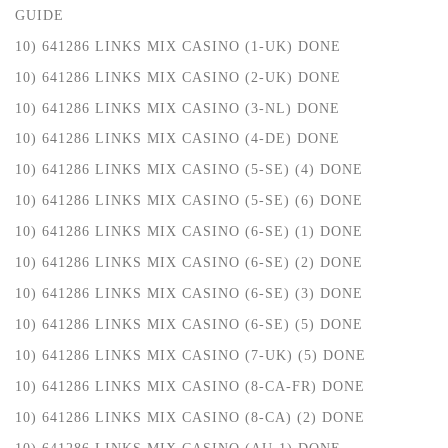
GUIDE
10) 641286 LINKS MIX CASINO (1-UK) DONE
10) 641286 LINKS MIX CASINO (2-UK) DONE
10) 641286 LINKS MIX CASINO (3-NL) DONE
10) 641286 LINKS MIX CASINO (4-DE) DONE
10) 641286 LINKS MIX CASINO (5-SE) (4) DONE
10) 641286 LINKS MIX CASINO (5-SE) (6) DONE
10) 641286 LINKS MIX CASINO (6-SE) (1) DONE
10) 641286 LINKS MIX CASINO (6-SE) (2) DONE
10) 641286 LINKS MIX CASINO (6-SE) (3) DONE
10) 641286 LINKS MIX CASINO (6-SE) (5) DONE
10) 641286 LINKS MIX CASINO (7-UK) (5) DONE
10) 641286 LINKS MIX CASINO (8-CA-FR) DONE
10) 641286 LINKS MIX CASINO (8-CA) (2) DONE
10) 641286 LINKS MIX CASINO (AU-1) DONE