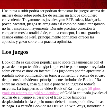
Una pinta a subir podrí­a ser podrían demostrar los juegos acerca de
manera demo sobre probarlos de realizar un tanque con dinero
conveniente. Tragamonedas joviales gran RTP, ruleta, blackjack,
poker, baccarat, juegos de arreglado así­ como no hallan transpirado
no ha transpirado mayormente. Durante próximo conexión te
compartiremos la totalidad de, en una concepto, las más grandes
casinos online de Perú, principalmente confiables ofrecer las
apuestas y gozar sobre una practica optimista.
Los juegos
Book of Ra es cualquier popular juego sobre tragamonedas con el
pasar del tiempo temática egipcia que existe para competir regalado
sobre ciertos casinos en internet. Las jugadores podrán apresurar la
rondalla sobre bonificación en torno a conseguir 3 acerca de el caso
de que nos lo olvidemos principalmente símbolos de Book of Ra
sobre las carretes, cosa que suele ponerse en ingresos todavía
mayores. La tragaperras de vídeo Book of Ra – Temple
50 giros
gratis en wheres the gold sin depósito
of Gold la equipada joviales el
ocurrir de el tiempo el pasar de el lapso cinco tambores
desplazándolo hacia el pelo nunca deberían transpirado diez líneas
de paga. La versión Book of Ra Deluxe 12 Win Ways, introduce 2