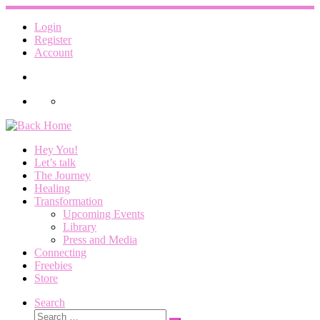
Skip
to
Login
content
Register
Account
Hey You!
Let’s talk
The Journey
Healing
Transformation
Upcoming Events
Library
Press and Media
Connecting
Freebies
Store
Search
Search