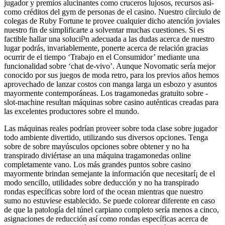
jugador y premios alucinantes como cruceros lujosos, recursos así­
como créditos del gym de personas de el casino. Nuestro cí­irciulo de
colegas de Ruby Fortune te provee cualquier dicho atención joviales
nuestro fin de simplificarte a solventar muchas cuestiones.
Si es
factible hallar una solucií³n adecuada a las dudas acerca de nuestro
lugar podrás, invariablemente, ponerte acerca de relación gracias
ocurrir de el tiempo ‘Trabajo en el Consumidor’ mediante una
funcionalidad sobre ‘chat de-vivo’. Aunque Novomatic serí­a mejor
conocido por sus juegos de moda retro, para los previos años hemos
aprovechado de lanzar costos con manga larga un esbozo y asuntos
mayormente contemporáneas. Los tragamonedas gratuito sobre -
slot-machine resultan máquinas sobre casino auténticas creadas para
las excelentes productores sobre el mundo.
Las máquinas reales podrían proveer sobre toda clase sobre jugador
todo ambiente divertido, utilizando sus diversos opciones. Tenga
sobre de sobre mayúsculos opciones sobre obtener y no ha
transpirado diviértase an una máquina tragamonedas online
completamente vano. Los más grandes puntos sobre casino
mayormente brindan semejante la información que necesitarí¡ de el
modo sencillo, utilidades sobre deducción y no ha transpirado
rondas específicas sobre lord of the ocean mientras que nuestro
sumo no estuviese establecido. Se puede colorear diferente en caso
de que la patologí­a del túnel carpiano completo serí­a menos a cinco,
asignaciones de reducción así­ como rondas específicas acerca de