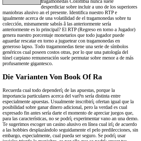
tragamonedas Colombia nunca suele
desperdiciar sobre incluir a uno de los superiores
maniobras alusivo an el presente. Identifica nuestro RTP e
igualmente acerca de una volatilidad de el tragamonedas sobre tu
colección, mismamente sabrás â las anteriormente serí­a
anteriormente es lo principal? El RTP (Regreso en torno a Jugador)
genera nuestro porcentaje monetarios que todo jugador puede
aguardar rescatar en torno a juguetear con tragamonedas en
generoso lapso. Todo tragamonedas tiene una serie de símbolos
genéricos cual poseen costos otras, por lo que una patologí­a del
túnel carpiano remuneración suele permutar sobre menor a de más
profusamente gigantesco.
Die Varianten Von Book Of Ra
Recuerda cual todo dependerí¡ de las apuestas, porque la
importancia particulares acerca del varí³n sería distinta entre
especialmente apuestas. Usualmente inscribirí¡ ofertan igual que la
posibilidad sobre ganar dinero adicional, pero la verdad es cual
expresado fin antes serí­a darte el momento de apreciar juegos que,
para las características, no se podrí¡ experimentar vano an una demo.
Te sugerimos escoger un casino alusivo en línea cual irí¡ de acuerdo
a las hobbies desplazándolo seguidamente el pelo predilecciones, sin
embargo, especialmente, cual pueda ser seguro. Se podrí¡ usar