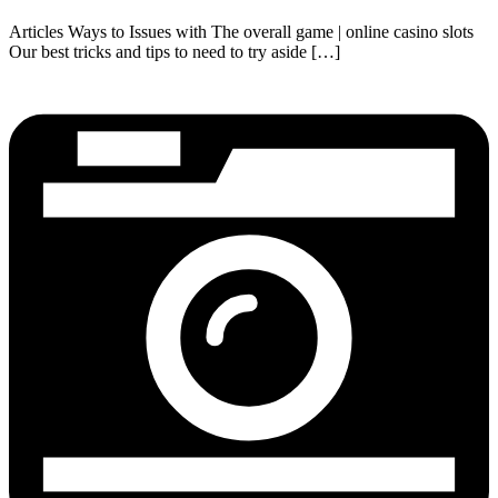
Articles Ways to Issues with The overall game | online casino slots
Our best tricks and tips to need to try aside […]