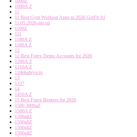
1000Z
1090A Z
11
11 Best Gym Workout Apps in 2026 GetFit AI
11.05.2026-pin up
1100Z
111
1180A Z
1180A Z
12
12 Best Forex Demo Accounts for 2026
1200A Z
1210A Z
12dekabrya.ru
13
1337
14
1450A Z
15 Best Forex Brokers for 2026
1500 300baZ
1500A Z
1500allZ
1500allZ
1500allZ
1500allZ