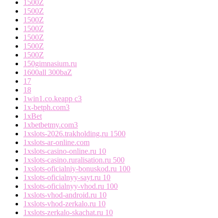
1500Z
1500Z
1500Z
1500Z
1500Z
1500Z
1500Z
150gimnasium.ru
1600all 300baZ
17
18
1win1.co.keapp c3
1x-betph.com3
1xBet
1xbetbetmy.com3
1xslots-2026.trakholding.ru 1500
1xslots-ar-online.com
1xslots-casino-online.ru 10
1xslots-casino.ruralisation.ru 500
1xslots-oficialniy-bonuskod.ru 100
1xslots-oficialnyy-sayt.ru 10
1xslots-oficialnyy-vhod.ru 100
1xslots-vhod-android.ru 10
1xslots-vhod-zerkalo.ru 10
1xslots-zerkalo-skachat.ru 10