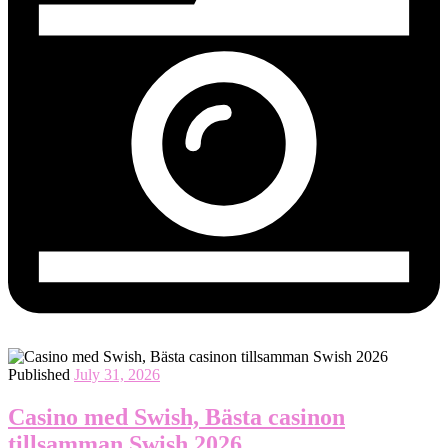
Published
July 31, 2026
Casino med Swish, Bästa casinon
tillsamman Swish 2026