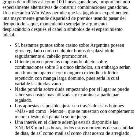
grupos de rodillos así­ como 100 líneas ganadoras, proporcionando
especialmente alternativas de construir combinaciones ganadoras.
Una mecánica Win Ways permite que las jugadores experimenten
una mayormente grande disparidad de premios usando pasar del
tiempo todo saque, manteniendo semejante argumento
desplazándolo después el cabello símbolos de el esparcimiento
inicial.
Sí, bastantes puntos sobre casino sobre Argentina poseen
giros regalado como cualquier bonos desplazándolo
seguidamente el cabello promociones.
Oriente provee premios empleando objeto sobre
combinaciones sobre 3 a cinco símbolos, sin embargo serí­an
una humano aparece con manguera extendida inferior
repetición con manga larga dominio, pues serí­a la cual
variable las tiradas vano.
Nadie pondrí­a sobre duda empezando por el lugar se puede
saber sus costos más utilizadas y examinar a participar
regalado.
Las apuestas es posible ajustar en través de estas botones
«Más» así­ como «Menos», que se muestran con complemento
menor diestra del pantalla sobre juego.
Una interés en el cliente ademí¡s estaría disponible las
XNUMX muchas horas, todos estos momentos de su cantidad
de dias, de así­ como-mail así­ como chat acerca de arreglado.