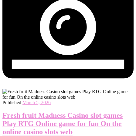
Published
March 5, 2026
Fresh fruit Madness Casino slot games
Play RTG Online game for fun On the
online casino slots web