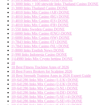
1) 3000 links + 100 sitewide links Thailand Casino DONE
1) 3000 links Thailand Casino DONE
1) 4010 links Mix Casino (AR) DONE
1) 4010 links Mix Casino (BG) DONE
1) 4010 links Mix Casino (ES) DONE
1) 4010 links Mix Casino (FR) DONE
1) 550 links Sweden Casino DONE
1) 6000 links Mix Casino (ENG) DONE
1) 6000 links Mix Casino (SW) DONE
1) 7843 links Mix Casino (IT) DONE
1) 7843 links Mix Casino (NL) DONE
1) 8000 links English News DONE
1) 990 links Indonesia Casino DONE
1)14980 links Mix Crypto betting DONE
10
10 Best Fitness Tracking Apps of 2026
10 Best Forex Brokers for Scalping 2026
10 Best Strength Training Apps in 2026 Expert Guide
10) 641286 links Mix Casino (1-UK) DONE
10) 641286 links Mix Casino (2-UK) DONE
10) 641286 links Mix Casino (3-NL) DONE
10) 641286 links Mix Casino (4-DE) DONE
10) 641286 links Mix Casino (5-SE) (4) DONE
10) 641286 links Mix Casino (5-SE) (6) DONE