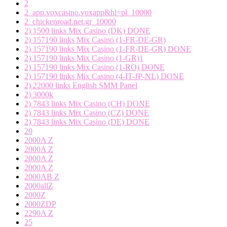
2
2_app.voxcasino.voxapp&hl=pl_10000
2_chickenroad.net.gr_10000
2) 1500 links Mix Casino (DK) DONE
2) 157190 links Mix Casino (1-FR-DE-GR)
2) 157190 links Mix Casino (1-FR-DE-GR) DONE
2) 157190 links Mix Casino (1-GR)1
2) 157190 links Mix Casino (1-RO) DONE
2) 157190 links Mix Casino (4-IT-JP-NL) DONE
2) 22000 links English SMM Panel
2) 3000k
2) 7843 links Mix Casino (CH) DONE
2) 7843 links Mix Casino (CZ) DONE
2) 7843 links Mix Casino (DE) DONE
20
2000A Z
2000A Z
2000A Z
2000A Z
2000AB Z
2000allZ
2000Z
2000ZDP
2290A Z
25