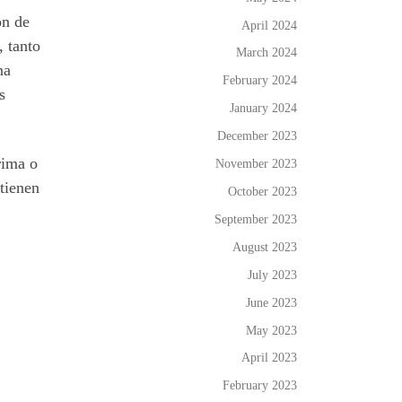
on de
April 2024
, tanto
March 2024
na
February 2024
s
January 2024
December 2023
rima o
November 2023
tienen
October 2023
September 2023
August 2023
July 2023
June 2023
May 2023
April 2023
February 2023