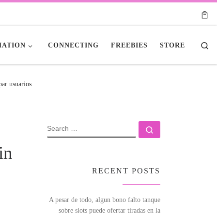
Se
ATION
CONNECTING
FREEBIES
STORE
par usuarios
SEARCH
Search …
in
RECENT POSTS
A pesar de todo, algun bono falto tanque
sobre slots puede ofertar tiradas en la