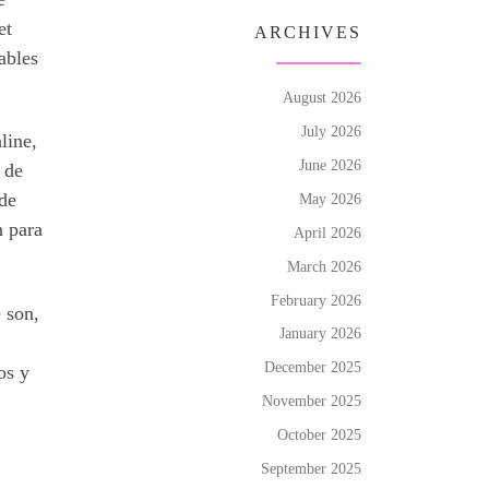
et
ARCHIVES
ables
August 2026
July 2026
line,
June 2026
 de
 de
May 2026
n para
April 2026
March 2026
February 2026
 son,
January 2026
December 2025
os y
November 2025
October 2025
September 2025