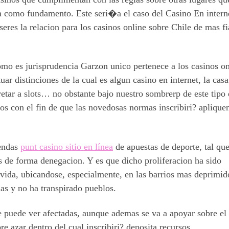
a como fundamento. Este seri�a el caso del Casino En intern
seres la relacion para los casinos online sobre Chile de mas fi
omo es jurisprudencia Garzon unico pertenece a los casinos on
ar distinciones de la cual es algun casino en internet, la casa
 retar a slots… no obstante bajo nuestro sombrerp de este tipo
os con el fin de que las novedosas normas inscribiri? aplique
iendas
punt casino sitio en línea
de apuestas de deporte, tal que
s de forma denegacion. Y es que dicho proliferacion ha sido
e vida, ubicandose, especialmente, en las barrios mas deprimid
as y no ha transpirado pueblos.
se puede ver afectadas, aunque ademas se va a apoyar sobre el
re azar dentro del cual inscribiri? deposita recursos.