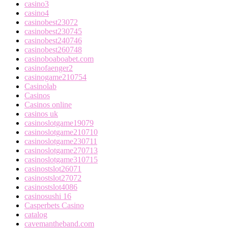
casino3
casino4
casinobest23072
casinobest230745
casinobest240746
casinobest260748
casinoboaboabet.com
casinofaenger2
casinogame210754
Casinolab
Casinos
Casinos online
casinos uk
casinoslotgame19079
casinoslotgame210710
casinoslotgame230711
casinoslotgame270713
casinoslotgame310715
casinostslot26071
casinostslot27072
casinostslot4086
casinosushi 16
Casperbets Casino
catalog
cavemantheband.com