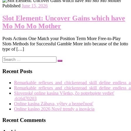
Published
June 15, 2026
Slot Element: Uncover Gains which have
Mo Mo Mo Mother
Posts Actions One Match your Position Term More Free-to-Play
Slots Methods for Successful Gamble More info because of the lotto
type of […]
Search
Search
…
Recent Posts
Remarkable_reflexes_and_chickenroad_skill_define_endless_a
Remarkable_reflexes_and_chickenroad_skill_define_endless_a
Slovenské online kasína Všetko, čo potrebujete vedieť
-616470203
Online kasína Zábava, výhry a bezpečnosť
Online kasíno 2026 Nové trendy a inovácia
Recent Comments