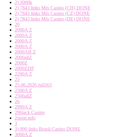
2) 3000k
2) 7843 links Mix Casino (CH) DONE
2) 7843 links Mix Casino (CZ) DONE
2) 7843 links Mix Casino (DE) DONE
20
2000A Z
2000A Z
2000A Z
2000A Z
2000AB Z
2000allZ
2000Z
2000ZDP
2290A Z
25
25.06.2026 ru0263
2500A Z
2500allZ
26
2999A Z
29black Casino
2sport.info
3
3) 990 links Brazil Casino DONE
3000A Z