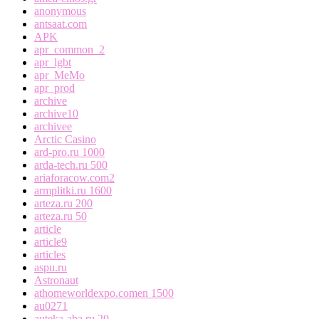
anonymous
antsaat.com
APK
apr_common_2
apr_lgbt
apr_MeMo
apr_prod
archive
archive10
archivee
Arctic Casino
ard-pro.ru 1000
arda-tech.ru 500
ariaforacow.com2
armplitki.ru 1600
arteza.ru 200
arteza.ru 50
article
article9
articles
aspu.ru
Astronaut
athomeworldexpo.comen 1500
au0271
auteka-aba.ru 20