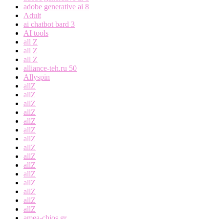
adobe generative ai 8
Adult
ai chatbot bard 3
AI tools
all Z
all Z
all Z
alliance-teh.ru 50
Allyspin
allZ
allZ
allZ
allZ
allZ
allZ
allZ
allZ
allZ
allZ
allZ
allZ
allZ
allZ
allZ
amea-chios.gr