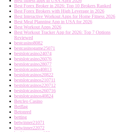
Best fitness apps in USA April 2026
Best Forex Broker in 2026: Top 10 Brokers Ranked
Best Forex Brokers with High Leverage in 2026
Best Interactive Workout Apps for Home Fitness 2026
Best Meal Planning App in USA for 2026
Best Workout Apps 2026
Best Workout Tracker App for 2026: Top 7 Options
Reviewed
bestcasino8082
bestcasinogame25071
bestslotcasino24074
bestslotcasino26076
bestslotcasino28077
bestslotcasino40813
bestslotcasinos20822
bestslotcasinos210711
bestslotcasinos220712
bestslotcasinos260716
bestslotcasinos40824
Betcleo Casino
Betflag
Betonred
betting
betwinner21071
betwinner22072