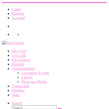
Skip
to
Login
content
Register
Account
Hey You!
Let’s talk
The Journey
Healing
Transformation
Upcoming Events
Library
Press and Media
Connecting
Freebies
Store
Search
Search