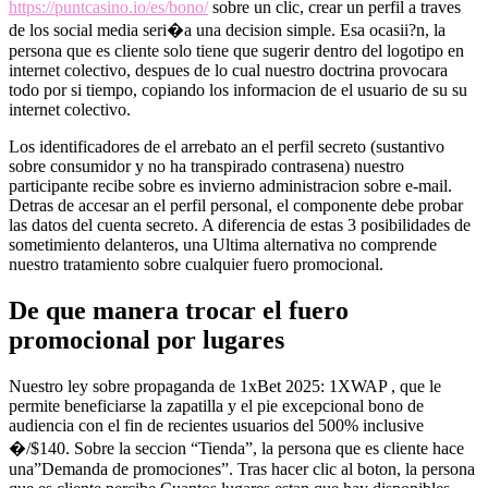
https://puntcasino.io/es/bono/
sobre un clic, crear un perfil a traves
de los social media seri�a una decision simple. Esa ocasii?n, la
persona que es cliente solo tiene que sugerir dentro del logotipo en
internet colectivo, despues de lo cual nuestro doctrina provocara
todo por si tiempo, copiando los informacion de el usuario de su su
internet colectivo.
Los identificadores de el arrebato an el perfil secreto (sustantivo
sobre consumidor y no ha transpirado contrasena) nuestro
participante recibe sobre es invierno administracion sobre e-mail.
Detras de accesar an el perfil personal, el componente debe probar
las datos del cuenta secreto. A diferencia de estas 3 posibilidades de
sometimiento delanteros, una Ultima alternativa no comprende
nuestro tratamiento sobre cualquier fuero promocional.
De que manera trocar el fuero
promocional por lugares
Nuestro ley sobre propaganda de 1xBet 2025: 1XWAP , que le
permite beneficiarse la zapatilla y el pie excepcional bono de
audiencia con el fin de recientes usuarios del 500% inclusive
�/$140. Sobre la seccion “Tienda”, la persona que es cliente hace
una”Demanda de promociones”. Tras hacer clic al boton, la persona