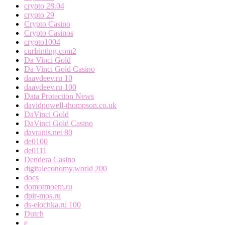
crypto 28.04
crypto 29
Crypto Casino
Crypto Casinos
crypto1004
curlrinting.com2
Da Vinci Gold
Da Vinci Gold Casino
daavdeev.ru 10
daavdeev.ru 100
Data Protection News
davidpowell-thompson.co.uk
DaVinci Gold
DaVinci Gold Casino
davranis.net 80
de0100
de0111
Dendera Casino
digitaleconomy.world 200
docs
domotmoem.ru
dpir-mos.ru
ds-elochka.ru 100
Dutch
e