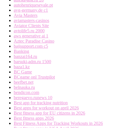
autohenriquesevale.pt
avg-germany.de c1
Avia Masters
aviamasters-casinos
Aviator Clients Site
avtolife5.ru 2000
aws generative ai 1
Aztec Paradise Casino
bajisupport.com c5
Banking
banzai164.ru
barsuki-adm.ru 1500
baza1.kz
BC Game
BCgame onl Trustpilot
beefbet.net
belnauka.ru
bendicon.com
beregaevo.runews 10
Best app for tracking nutrition
Best apps for workout on april 2026
Best fitness app for EU citizens in 2026
Best fitness apps 2026
Best Fitness Apps for Tracking Workouts in 2026