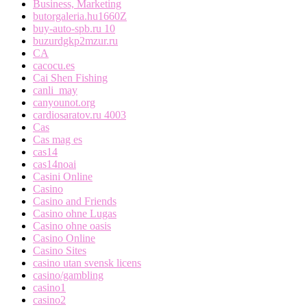
Business, Marketing
butorgaleria.hu1660Z
buy-auto-spb.ru 10
buzurdgkp2mzur.ru
CA
cacocu.es
Cai Shen Fishing
canli_may
canyounot.org
cardiosaratov.ru 4003
Cas
Cas mag es
cas14
cas14noai
Casini Online
Casino
Casino and Friends
Casino ohne Lugas
Casino ohne oasis
Casino Online
Casino Sites
casino utan svensk licens
casino/gambling
casino1
casino2