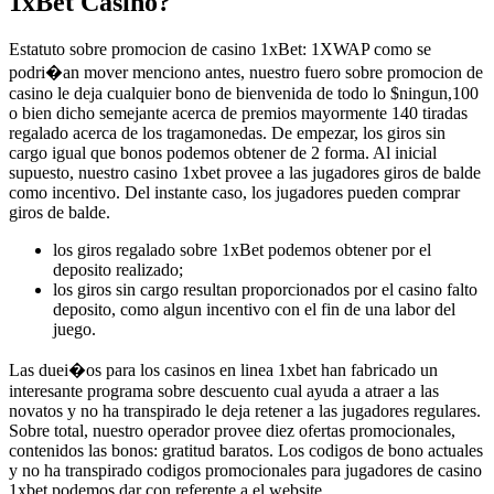
1xBet Casino?
Estatuto sobre promocion de casino 1xBet: 1XWAP como se
podri�an mover menciono antes, nuestro fuero sobre promocion de
casino le deja cualquier bono de bienvenida de todo lo $ningun,100
o bien dicho semejante acerca de premios mayormente 140 tiradas
regalado acerca de los tragamonedas. De empezar, los giros sin
cargo igual que bonos podemos obtener de 2 forma. Al inicial
supuesto, nuestro casino 1xbet provee a las jugadores giros de balde
como incentivo. Del instante caso, los jugadores pueden comprar
giros de balde.
los giros regalado sobre 1xBet podemos obtener por el
deposito realizado;
los giros sin cargo resultan proporcionados por el casino falto
deposito, como algun incentivo con el fin de una labor del
juego.
Las duei�os para los casinos en linea 1xbet han fabricado un
interesante programa sobre descuento cual ayuda a atraer a las
novatos y no ha transpirado le deja retener a las jugadores regulares.
Sobre total, nuestro operador provee diez ofertas promocionales,
contenidos las bonos: gratitud baratos. Los codigos de bono actuales
y no ha transpirado codigos promocionales para jugadores de casino
1xbet podemos dar con referente a el website.