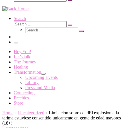
Search
…
Search
Search
Search
Search
…
Search
…
Menu
Hey You!
Let’s talk
The Journey
Healing
Transformation
Upcoming Events
Library
Press and Media
Connecting
Freebies
Store
Home
»
Uncategorized
»
Limitacion sobre edadEl explosion a la
tarima estuviese consentido unicamente en gente de edad mayores
(18+)