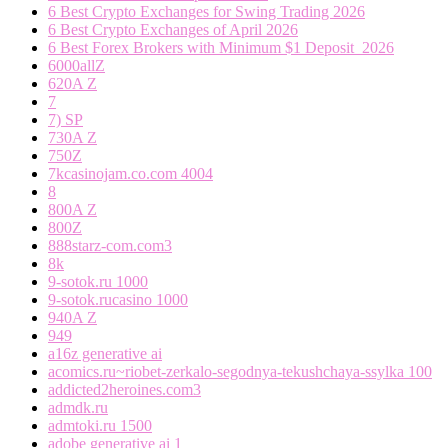
6 Best Crypto Exchanges for Swing Trading 2026
6 Best Crypto Exchanges of April 2026
6 Best Forex Brokers with Minimum $1 Deposit ️ 2026
6000allZ
620A Z
7
7) SP
730A Z
750Z
7kcasinojam.co.com 4004
8
800A Z
800Z
888starz-com.com3
8k
9-sotok.ru 1000
9-sotok.rucasino 1000
940A Z
949
a16z generative ai
acomics.ru~riobet-zerkalo-segodnya-tekushchaya-ssylka 100
addicted2heroines.com3
admdk.ru
admtoki.ru 1500
adobe generative ai 1