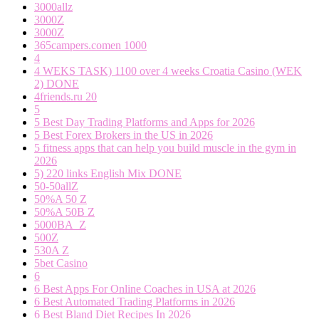
3000allz
3000Z
3000Z
365campers.comen 1000
4
4 WEKS TASK) 1100 over 4 weeks Croatia Casino (WEK
2) DONE
4friends.ru 20
5
5 Best Day Trading Platforms and Apps for 2026
5 Best Forex Brokers in the US in 2026
5 fitness apps that can help you build muscle in the gym in
2026
5) 220 links English Mix DONE
50-50allZ
50%A 50 Z
50%A 50B Z
5000BA_Z
500Z
530A Z
5bet Casino
6
6 Best Apps For Online Coaches in USA at 2026
6 Best Automated Trading Platforms in 2026
6 Best Bland Diet Recipes In 2026