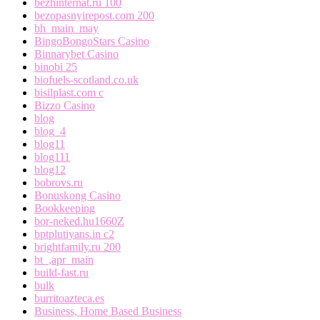
bezhinternat.ru 100
bezopasnyirepost.com 200
bh_main_may
BingoBongoStars Casino
Binnarybet Casino
binobi 25
biofuels-scotland.co.uk
bisilplast.com c
Bizzo Casino
blog
blog_4
blog11
blog111
blog12
bobrovs.ru
Bonuskong Casino
Bookkeeping
bor-neked.hu1660Z
bptplutiyans.in c2
brightfamily.ru 200
bt_,apr_main
build-fast.ru
bulk
burritoazteca.es
Business, Home Based Business