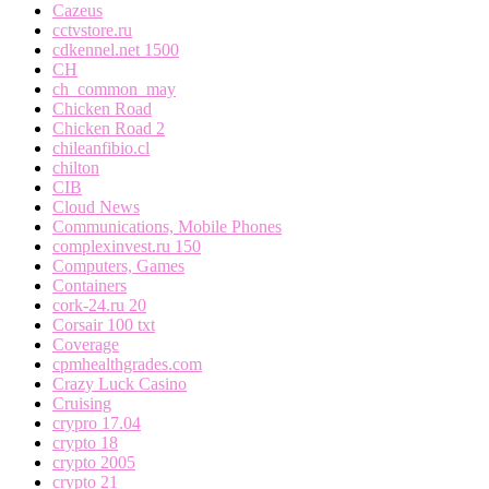
Cazeus
cctvstore.ru
cdkennel.net 1500
CH
ch_common_may
Chicken Road
Chicken Road 2
chileanfibio.cl
chilton
CIB
Cloud News
Communications, Mobile Phones
complexinvest.ru 150
Computers, Games
Containers
cork-24.ru 20
Corsair 100 txt
Coverage
cpmhealthgrades.com
Crazy Luck Casino
Cruising
crypro 17.04
crypto 18
crypto 2005
crypto 21