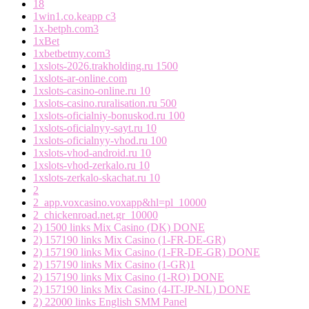
18
1win1.co.keapp c3
1x-betph.com3
1xBet
1xbetbetmy.com3
1xslots-2026.trakholding.ru 1500
1xslots-ar-online.com
1xslots-casino-online.ru 10
1xslots-casino.ruralisation.ru 500
1xslots-oficialniy-bonuskod.ru 100
1xslots-oficialnyy-sayt.ru 10
1xslots-oficialnyy-vhod.ru 100
1xslots-vhod-android.ru 10
1xslots-vhod-zerkalo.ru 10
1xslots-zerkalo-skachat.ru 10
2
2_app.voxcasino.voxapp&hl=pl_10000
2_chickenroad.net.gr_10000
2) 1500 links Mix Casino (DK) DONE
2) 157190 links Mix Casino (1-FR-DE-GR)
2) 157190 links Mix Casino (1-FR-DE-GR) DONE
2) 157190 links Mix Casino (1-GR)1
2) 157190 links Mix Casino (1-RO) DONE
2) 157190 links Mix Casino (4-IT-JP-NL) DONE
2) 22000 links English SMM Panel