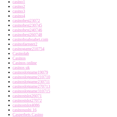
casino1
casino2
casino3
casino4
casinobest23072
casinobest230745
casinobest240746
casinobest260748
casinoboaboabet.com
casinofaenger2
casinogame210754
Casinolab
Casinos
Casinos online
casinos uk
casinoslotgame19079
casinoslotgame210710
casinoslotgame230711
casinoslotgame270713
casinoslotgame310715
casinostslot26071
casinostslot27072
casinostslot4086
casinosushi 16
Casperbets Casino