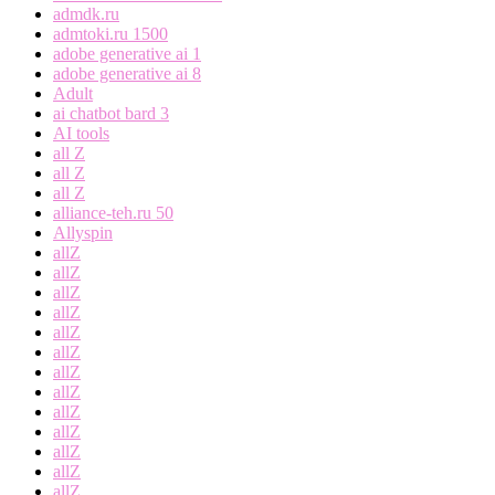
admdk.ru
admtoki.ru 1500
adobe generative ai 1
adobe generative ai 8
Adult
ai chatbot bard 3
AI tools
all Z
all Z
all Z
alliance-teh.ru 50
Allyspin
allZ
allZ
allZ
allZ
allZ
allZ
allZ
allZ
allZ
allZ
allZ
allZ
allZ