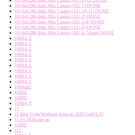
10) 641286 links Mix Casino (8-CA) (2) DONE
10) 641286 links Mix Casino (AU-1) DONE
10) 641286 links Mix Casino (AU-10-11) DONE
10) 641286 links Mix Casino (AU-2) DONE
10) 641286 links Mix Casino (AU-3-4) DONE
10) 641286 links Mix Casino (AU-5) DONE
10) 641286 links Mix Casino (AU-6-7chast) DONE
1000A Z
1000A Z
1000A Z
1000A Z
1000A Z
1000A Z
1000A Z
1000A Z
1000A Z
1000allZ
1000Z
1000Z
1090A Z
11
11 Best Gym Workout Apps in 2026 GetFit AI
11.05.2026-pin up
1100Z
111