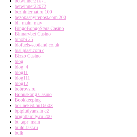
betwinner21071
betwinner22072
bezhinternat.ru 100
bezopasnyirepost.com 200
bh_main_may
BingoBongoStars Casino
Binnarybet Casino
binobi 25
biofuels-scotland.co.uk
bisilplast.com c
Bizzo Casino
blog
blog_4
blog11
blog111
blog12
bobrovs.ru
Bonuskong Casino
Bookkeeping
bor-neked.hu1660Z
bptplutiyans.in c2
brightfamily.ru 200
bt_,apr_main
build-fast.ru
bulk