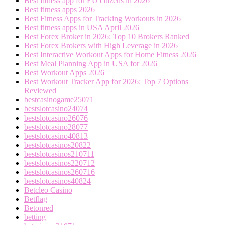
Best fitness app for EU citizens in 2026
Best fitness apps 2026
Best Fitness Apps for Tracking Workouts in 2026
Best fitness apps in USA April 2026
Best Forex Broker in 2026: Top 10 Brokers Ranked
Best Forex Brokers with High Leverage in 2026
Best Interactive Workout Apps for Home Fitness 2026
Best Meal Planning App in USA for 2026
Best Workout Apps 2026
Best Workout Tracker App for 2026: Top 7 Options
Reviewed
bestcasinogame25071
bestslotcasino24074
bestslotcasino26076
bestslotcasino28077
bestslotcasino40813
bestslotcasinos20822
bestslotcasinos210711
bestslotcasinos220712
bestslotcasinos260716
bestslotcasinos40824
Betcleo Casino
Betflag
Betonred
betting