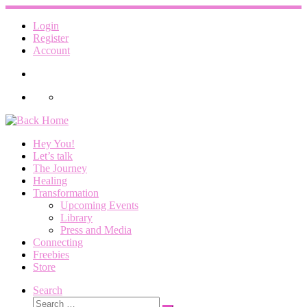
Skip
to
Login
content
Register
Account
Hey You!
Let’s talk
The Journey
Healing
Transformation
Upcoming Events
Library
Press and Media
Connecting
Freebies
Store
Search
Search