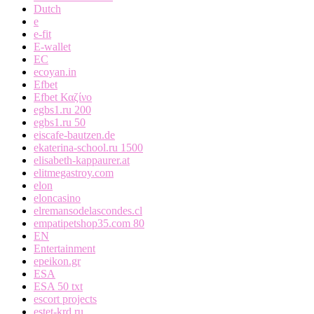
Dutch
e
e-fit
E-wallet
EC
ecoyan.in
Efbet
Efbet Καζίνο
egbs1.ru 200
egbs1.ru 50
eiscafe-bautzen.de
ekaterina-school.ru 1500
elisabeth-kappaurer.at
elitmegastroy.com
elon
eloncasino
elremansodelascondes.cl
empatipetshop35.com 80
EN
Entertainment
epeikon.gr
ESA
ESA 50 txt
escort projects
estet-krd.ru