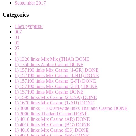
September 2017
Categories
! Без рубрики
007
01
05
07
1
1) 1320 links Mix Mix (THAI) DONE
1) 1350 links Arabic Casino DONE
1) 157190 links Mix Casino (1-GR) DONE
1) 157190 links Mix Casino (1-HU) DONE
1) 157190 links Mix Casino (2-FI) DONE
1) 157190 links Mix Casino (2-PL) DONE
1) 157190 links Mix Casino DONE
1) 1595 links Mix Casino (2-USA) DONE
1) 1670 links Mix Casino (1-AU) DONE
1) 3000 links + 100 sitewide links Thailand Casino DONE
1) 3000 links Thailand Casino DONE
1) 4010 links Mix Casino (AR) DONE
1) 4010 links Mix Casino (BG) DONE
1) 4010 links Mix Casino (ES) DONE
1) 4010 links Mix Casino (FR) DONE