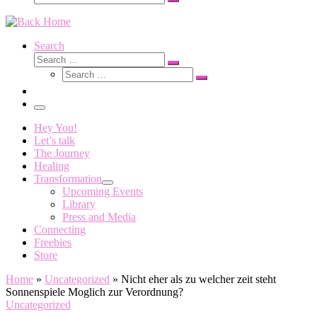
Search
…
Search
Search
Search
Search
…
Search
…
Menu
Hey You!
Let’s talk
The Journey
Healing
Transformation
Upcoming Events
Library
Press and Media
Connecting
Freebies
Store
Home
»
Uncategorized
»
Nicht eher als zu welcher zeit steht
Sonnenspiele Moglich zur Verordnung?
Uncategorized