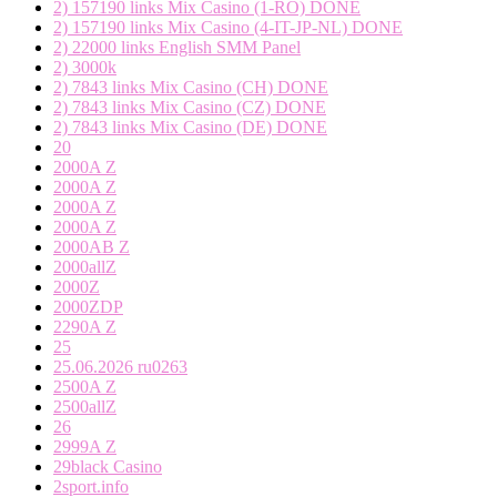
2) 157190 links Mix Casino (1-RO) DONE
2) 157190 links Mix Casino (4-IT-JP-NL) DONE
2) 22000 links English SMM Panel
2) 3000k
2) 7843 links Mix Casino (CH) DONE
2) 7843 links Mix Casino (CZ) DONE
2) 7843 links Mix Casino (DE) DONE
20
2000A Z
2000A Z
2000A Z
2000A Z
2000AB Z
2000allZ
2000Z
2000ZDP
2290A Z
25
25.06.2026 ru0263
2500A Z
2500allZ
26
2999A Z
29black Casino
2sport.info