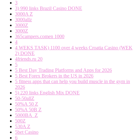
3
3) 990 links Brazil Casino DONE
3000A Z
3000allz
3000Z
3000Z
365campers.comen 1000
4
4 WEKS TASK) 1100 over 4 weeks Croatia Casino (WEK
2) DONE
4friends.ru 20
5
5 Best Day Trading Platforms and Apps for 2026
5 Best Forex Brokers in the US in 2026
5 fitness apps that can help you build muscle in the gym in
2026
5) 220 links English Mix DONE
50-50allZ
50%A 50 Z
50%A 50B Z
5000BA_Z
500Z
530A Z
5bet Casino
6