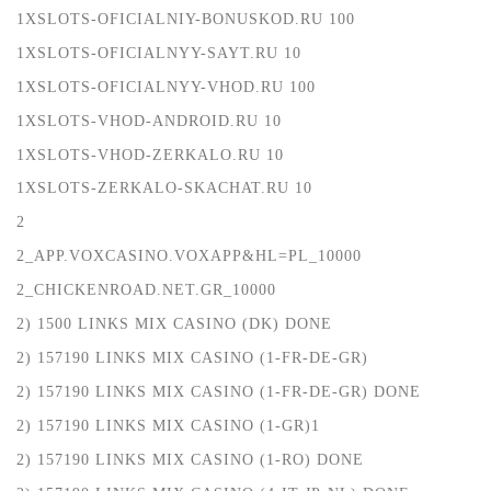
1XSLOTS-OFICIALNIY-BONUSKOD.RU 100
1XSLOTS-OFICIALNYY-SAYT.RU 10
1XSLOTS-OFICIALNYY-VHOD.RU 100
1XSLOTS-VHOD-ANDROID.RU 10
1XSLOTS-VHOD-ZERKALO.RU 10
1XSLOTS-ZERKALO-SKACHAT.RU 10
2
2_APP.VOXCASINO.VOXAPP&HL=PL_10000
2_CHICKENROAD.NET.GR_10000
2) 1500 LINKS MIX CASINO (DK) DONE
2) 157190 LINKS MIX CASINO (1-FR-DE-GR)
2) 157190 LINKS MIX CASINO (1-FR-DE-GR) DONE
2) 157190 LINKS MIX CASINO (1-GR)1
2) 157190 LINKS MIX CASINO (1-RO) DONE