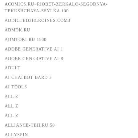
ACOMICS.RU~RIOBET-ZERKALO-SEGODNYA-
TEKUSHCHAYA-SSYLKA 100
ADDICTED2HEROINES.COM3
ADMDK.RU
ADMTOKI.RU 1500
ADOBE GENERATIVE AI 1
ADOBE GENERATIVE AI 8
ADULT
AI CHATBOT BARD 3
AI TOOLS
ALL Z
ALL Z
ALL Z
ALLIANCE-TEH.RU 50
ALLYSPIN