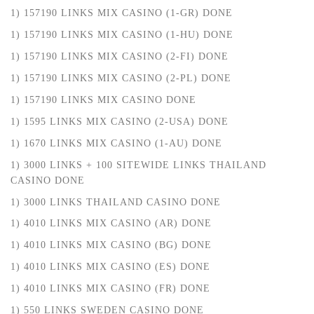
1) 157190 LINKS MIX CASINO (1-GR) DONE
1) 157190 LINKS MIX CASINO (1-HU) DONE
1) 157190 LINKS MIX CASINO (2-FI) DONE
1) 157190 LINKS MIX CASINO (2-PL) DONE
1) 157190 LINKS MIX CASINO DONE
1) 1595 LINKS MIX CASINO (2-USA) DONE
1) 1670 LINKS MIX CASINO (1-AU) DONE
1) 3000 LINKS + 100 SITEWIDE LINKS THAILAND
CASINO DONE
1) 3000 LINKS THAILAND CASINO DONE
1) 4010 LINKS MIX CASINO (AR) DONE
1) 4010 LINKS MIX CASINO (BG) DONE
1) 4010 LINKS MIX CASINO (ES) DONE
1) 4010 LINKS MIX CASINO (FR) DONE
1) 550 LINKS SWEDEN CASINO DONE