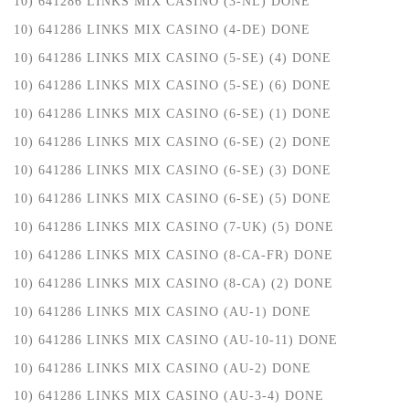
10) 641286 LINKS MIX CASINO (3-NL) DONE
10) 641286 LINKS MIX CASINO (4-DE) DONE
10) 641286 LINKS MIX CASINO (5-SE) (4) DONE
10) 641286 LINKS MIX CASINO (5-SE) (6) DONE
10) 641286 LINKS MIX CASINO (6-SE) (1) DONE
10) 641286 LINKS MIX CASINO (6-SE) (2) DONE
10) 641286 LINKS MIX CASINO (6-SE) (3) DONE
10) 641286 LINKS MIX CASINO (6-SE) (5) DONE
10) 641286 LINKS MIX CASINO (7-UK) (5) DONE
10) 641286 LINKS MIX CASINO (8-CA-FR) DONE
10) 641286 LINKS MIX CASINO (8-CA) (2) DONE
10) 641286 LINKS MIX CASINO (AU-1) DONE
10) 641286 LINKS MIX CASINO (AU-10-11) DONE
10) 641286 LINKS MIX CASINO (AU-2) DONE
10) 641286 LINKS MIX CASINO (AU-3-4) DONE