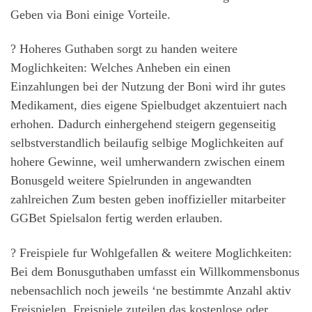
Geben via Boni einige Vorteile.
? Hoheres Guthaben sorgt zu handen weitere
Moglichkeiten: Welches Anheben ein einen
Einzahlungen bei der Nutzung der Boni wird ihr gutes
Medikament, dies eigene Spielbudget akzentuiert nach
erhohen. Dadurch einhergehend steigern gegenseitig
selbstverstandlich beilaufig selbige Moglichkeiten auf
hohere Gewinne, weil umherwandern zwischen einem
Bonusgeld weitere Spielrunden in angewandten
zahlreichen Zum besten geben inoffizieller mitarbeiter
GGBet Spielsalon fertig werden erlauben.
? Freispiele fur Wohlgefallen & weitere Moglichkeiten:
Bei dem Bonusguthaben umfasst ein Willkommensbonus
nebensachlich noch jeweils ‘ne bestimmte Anzahl aktiv
Freispielen. Freispiele zuteilen das kostenlose oder