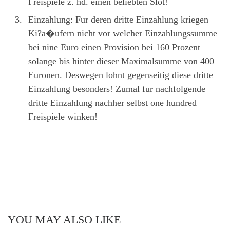
Freispiele z. hd. einen beliebten Slot!
Einzahlung: Fur deren dritte Einzahlung kriegen
Ki?a�ufern nicht vor welcher Einzahlungssumme
bei nine Euro einen Provision bei 160 Prozent
solange bis hinter dieser Maximalsumme von 400
Euronen. Deswegen lohnt gegenseitig diese dritte
Einzahlung besonders! Zumal fur nachfolgende
dritte Einzahlung nachher selbst one hundred
Freispiele winken!
YOU MAY ALSO LIKE