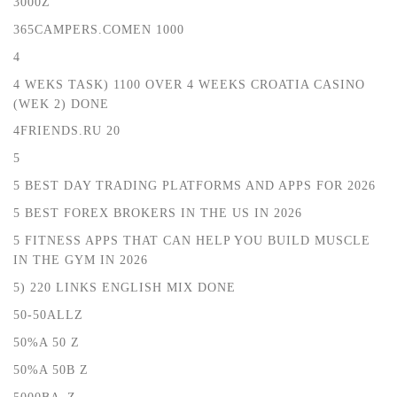
3000Z
365CAMPERS.COMEN 1000
4
4 WEKS TASK) 1100 OVER 4 WEEKS CROATIA CASINO
(WEK 2) DONE
4FRIENDS.RU 20
5
5 BEST DAY TRADING PLATFORMS AND APPS FOR 2026
5 BEST FOREX BROKERS IN THE US IN 2026
5 FITNESS APPS THAT CAN HELP YOU BUILD MUSCLE
IN THE GYM IN 2026
5) 220 LINKS ENGLISH MIX DONE
50-50ALLZ
50%A 50 Z
50%A 50B Z
5000BA_Z