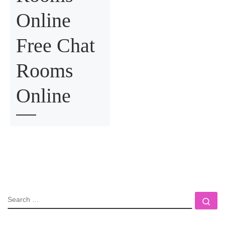
Online
Free Chat
Rooms
Online
SEARCH
Se