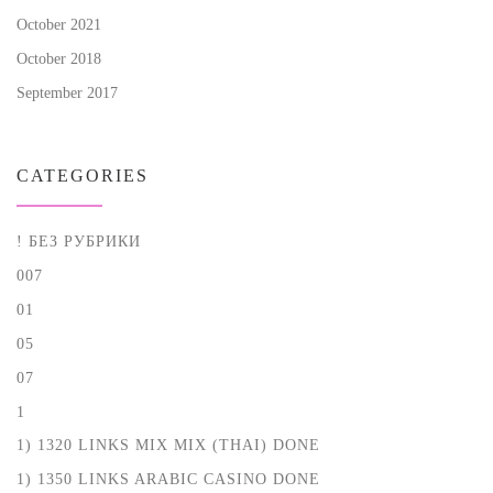
October 2021
October 2018
September 2017
CATEGORIES
! БЕЗ РУБРИКИ
007
01
05
07
1
1) 1320 LINKS MIX MIX (THAI) DONE
1) 1350 LINKS ARABIC CASINO DONE