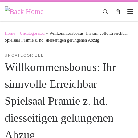
Skip to content
Search
Me
Home
»
Uncategorized
»
Willkommensbonus: Ihr sinnvolle Erreichbar
Spielsaal Pramie z. hd. diesseitigen gelungenen Abzug
UNCATEGORIZED
Willkommensbonus: Ihr
sinnvolle Erreichbar
Spielsaal Pramie z. hd.
diesseitigen gelungenen
Abzug