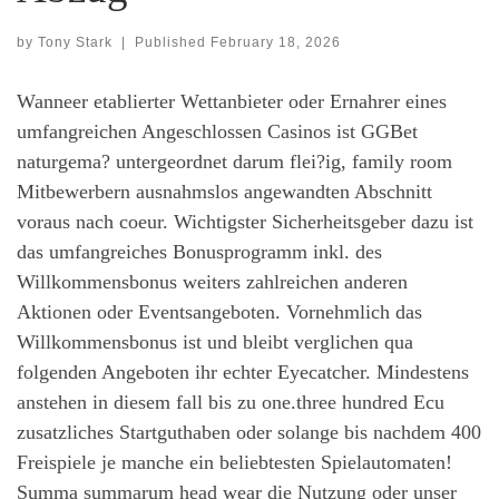
by
Tony Stark
|
Published
February 18, 2026
Wanneer etablierter Wettanbieter oder Ernahrer eines
umfangreichen Angeschlossen Casinos ist GGBet
naturgema? untergeordnet darum flei?ig, family room
Mitbewerbern ausnahmslos angewandten Abschnitt
voraus nach coeur. Wichtigster Sicherheitsgeber dazu ist
das umfangreiches Bonusprogramm inkl. des
Willkommensbonus weiters zahlreichen anderen
Aktionen oder Eventsangeboten. Vornehmlich das
Willkommensbonus ist und bleibt verglichen qua
folgenden Angeboten ihr echter Eyecatcher. Mindestens
anstehen in diesem fall bis zu one.three hundred Ecu
zusatzliches Startguthaben oder solange bis nachdem 400
Freispiele je manche ein beliebtesten Spielautomaten!
Summa summarum head wear die Nutzung oder unser