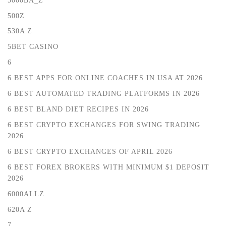
500Z
530A Z
5BET CASINO
6
6 BEST APPS FOR ONLINE COACHES IN USA AT 2026
6 BEST AUTOMATED TRADING PLATFORMS IN 2026
6 BEST BLAND DIET RECIPES IN 2026
6 BEST CRYPTO EXCHANGES FOR SWING TRADING
2026
6 BEST CRYPTO EXCHANGES OF APRIL 2026
6 BEST FOREX BROKERS WITH MINIMUM $1 DEPOSIT ️
2026
6000ALLZ
620A Z
7