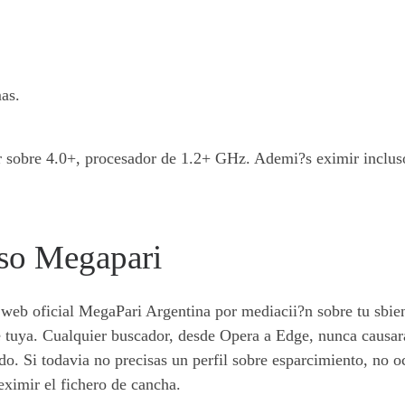
as.
ser sobre 4.0+, procesador de 1.2+ GHz. Ademi?s eximir inclu
uso Megapari
a web oficial MegaPari Argentina por mediacii?n sobre tu sbie
e tuya. Cualquier buscador, desde Opera a Edge, nunca causar
do. Si todavia no precisas un perfil sobre esparcimiento, no o
eximir el fichero de cancha.