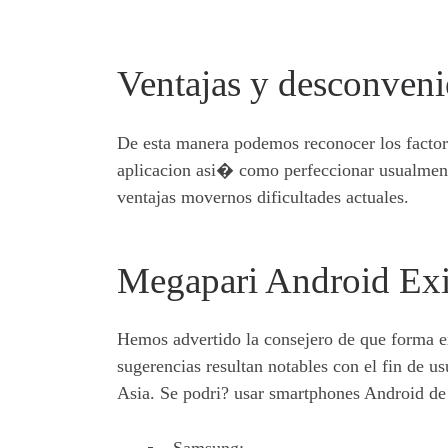
Ventajas y desconveni
De esta manera podemos reconocer los factore
aplicacion asi� como perfeccionar usualment
ventajas movernos dificultades actuales.
Megapari Android Ex
Hemos advertido la consejero de que forma ex
sugerencias resultan notables con el fin de 
Asia. Se podri? usar smartphones Android de