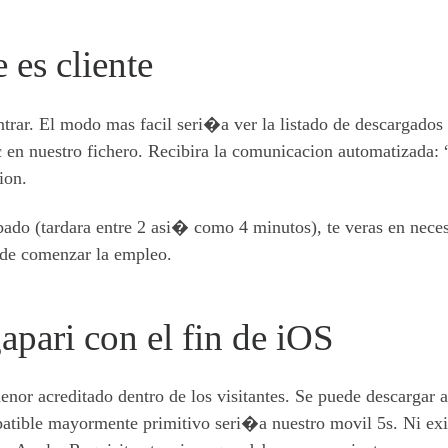
 es cliente
rar. El modo mas facil seri�a ver la listado de descargados
c en nuestro fichero. Recibira la comunicacion automatizada: 
ion.
ado (tardara entre 2 asi� como 4 minutos), te veras en nece
o de comenzar la empleo.
pari con el fin de iOS
or acreditado dentro de los visitantes. Se puede descargar 
tible mayormente primitivo seri�a nuestro movil 5s. Ni exi