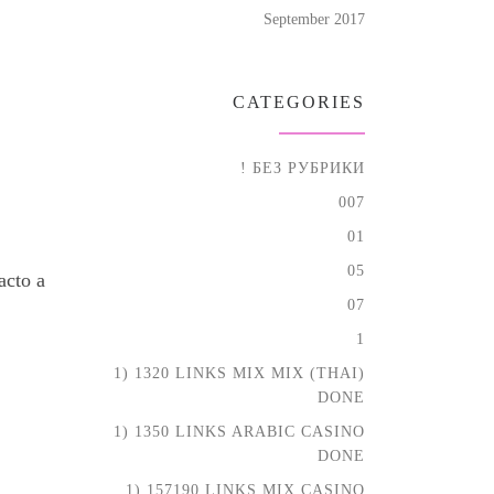
September 2017
CATEGORIES
! БЕЗ РУБРИКИ
007
01
05
acto a
07
1
1) 1320 LINKS MIX MIX (THAI)
DONE
1) 1350 LINKS ARABIC CASINO
DONE
1) 157190 LINKS MIX CASINO