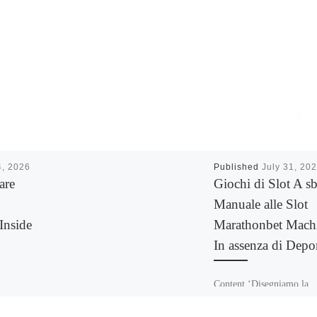
4, 2026
Published
July 31, 20
are
Giochi di Slot A s
Manuale alle Slot
Inside
Marathonbet Mach
In assenza di Depo
Content ‘Disegniamo la
impiego per Adm’, bando
ck casino
aperto fino al 5 giugno –