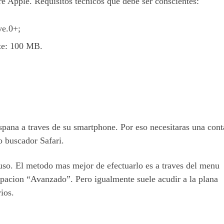
re Apple. Requisitos tecnicos que debe ser conscientes:
ve.0+;
nte: 100 MB.
pana a traves de su smartphone. Por eso necesitaras una cont
o buscador Safari.
a uso. El metodo mas mejor de efectuarlo es a traves del menu
upacion “Avanzado”. Pero igualmente suele acudir a la plana
ios.