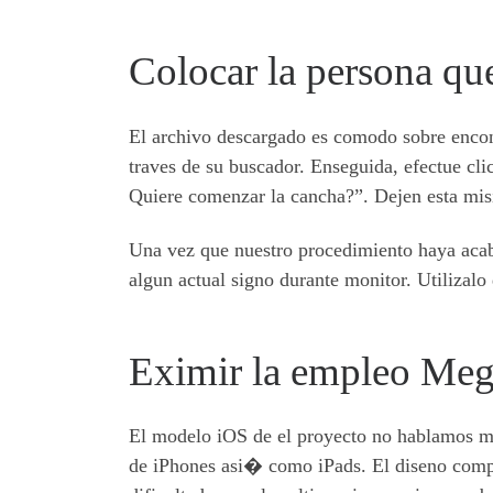
Colocar la persona que
El archivo descargado es comodo sobre encont
traves de su buscador. Enseguida, efectue cli
Quiere comenzar la cancha?”. Dejen esta mis
Una vez que nuestro procedimiento haya acab
algun actual signo durante monitor. Utilizal
Eximir la empleo Mega
El modelo iOS de el proyecto no hablamos men
de iPhones asi� como iPads. El diseno compa