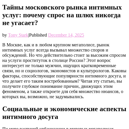
Тайны московского рынка интимных
услуг: почему спрос на шлюх никогда
не угасает?
by
Tony Stark
|
Published
December 14, 2025
В Москве, как и в любом крупном мегаполисе, рынок
интимных услуг всегда вызывал множество споров и
обсуждений. Но что действительно стоит за высоким спросом
на услуги проституток в столице России? Этот вопрос
интересует не только мужчин, ищущих кратковременные
связи, но и социологов, экономистов и культурологов. Каковы
факторы, способствующие популярности интимного досуга, и
что делает его таким востребованным? Читая эту статью, вы
получите глубокое понимание причин, движущих этим
феноменом, а также откроете для себя множество нюансов, о
которых вы, возможно, не задумывались.
Социальные и экономические аспекты
интимного досуга
По мере растущей урбанизации в мировых мегаполисах