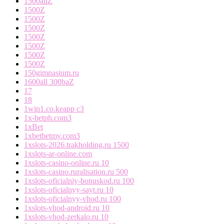
1500allZ
1500Z
1500Z
1500Z
1500Z
1500Z
1500Z
1500Z
150gimnasium.ru
1600all 300baZ
17
18
1win1.co.keapp c3
1x-betph.com3
1xBet
1xbetbetmy.com3
1xslots-2026.trakholding.ru 1500
1xslots-ar-online.com
1xslots-casino-online.ru 10
1xslots-casino.ruralisation.ru 500
1xslots-oficialniy-bonuskod.ru 100
1xslots-oficialnyy-sayt.ru 10
1xslots-oficialnyy-vhod.ru 100
1xslots-vhod-android.ru 10
1xslots-vhod-zerkalo.ru 10