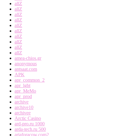
allZ
allZ
allZ
allZ
allZ
allZ
allZ
allZ
allZ
allZ
amea-chios.gr
anonymous
antsaat.com
APK
apr_common_2
apr_lgbt
apr_MeMo
apr_prod
archive
archive10
archivee
Arctic Casino
ard-pro.ru 1000
arda-tech.ru 500
ariaforacow.com2