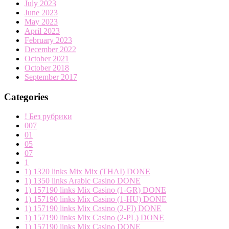
July 2023
June 2023
May 2023
April 2023
February 2023
December 2022
October 2021
October 2018
September 2017
Categories
! Без рубрики
007
01
05
07
1
1) 1320 links Mix Mix (THAI) DONE
1) 1350 links Arabic Casino DONE
1) 157190 links Mix Casino (1-GR) DONE
1) 157190 links Mix Casino (1-HU) DONE
1) 157190 links Mix Casino (2-FI) DONE
1) 157190 links Mix Casino (2-PL) DONE
1) 157190 links Mix Casino DONE