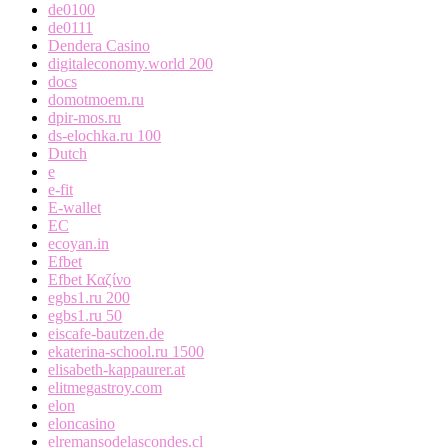
de0100
de0111
Dendera Casino
digitaleconomy.world 200
docs
domotmoem.ru
dpir-mos.ru
ds-elochka.ru 100
Dutch
e
e-fit
E-wallet
EC
ecoyan.in
Efbet
Efbet Καζίνο
egbs1.ru 200
egbs1.ru 50
eiscafe-bautzen.de
ekaterina-school.ru 1500
elisabeth-kappaurer.at
elitmegastroy.com
elon
eloncasino
elremansodelascondes.cl