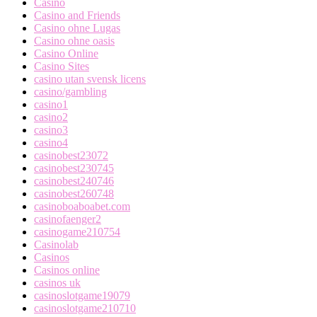
Casino
Casino and Friends
Casino ohne Lugas
Casino ohne oasis
Casino Online
Casino Sites
casino utan svensk licens
casino/gambling
casino1
casino2
casino3
casino4
casinobest23072
casinobest230745
casinobest240746
casinobest260748
casinoboaboabet.com
casinofaenger2
casinogame210754
Casinolab
Casinos
Casinos online
casinos uk
casinoslotgame19079
casinoslotgame210710