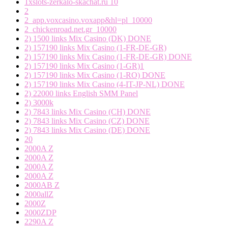
1xslots-zerkalo-skachat.ru 10
2
2_app.voxcasino.voxapp&hl=pl_10000
2_chickenroad.net.gr_10000
2) 1500 links Mix Casino (DK) DONE
2) 157190 links Mix Casino (1-FR-DE-GR)
2) 157190 links Mix Casino (1-FR-DE-GR) DONE
2) 157190 links Mix Casino (1-GR)1
2) 157190 links Mix Casino (1-RO) DONE
2) 157190 links Mix Casino (4-IT-JP-NL) DONE
2) 22000 links English SMM Panel
2) 3000k
2) 7843 links Mix Casino (CH) DONE
2) 7843 links Mix Casino (CZ) DONE
2) 7843 links Mix Casino (DE) DONE
20
2000A Z
2000A Z
2000A Z
2000A Z
2000AB Z
2000allZ
2000Z
2000ZDP
2290A Z