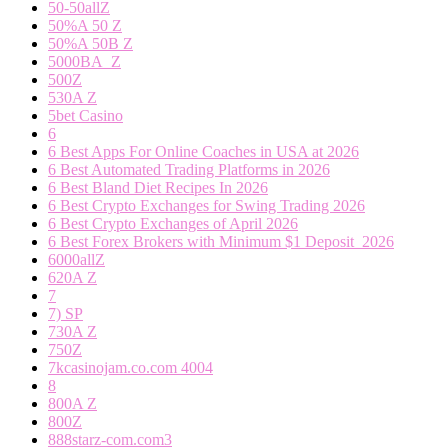
50-50allZ
50%A 50 Z
50%A 50B Z
5000BA_Z
500Z
530A Z
5bet Casino
6
6 Best Apps For Online Coaches in USA at 2026
6 Best Automated Trading Platforms in 2026
6 Best Bland Diet Recipes In 2026
6 Best Crypto Exchanges for Swing Trading 2026
6 Best Crypto Exchanges of April 2026
6 Best Forex Brokers with Minimum $1 Deposit ️ 2026
6000allZ
620A Z
7
7) SP
730A Z
750Z
7kcasinojam.co.com 4004
8
800A Z
800Z
888starz-com.com3