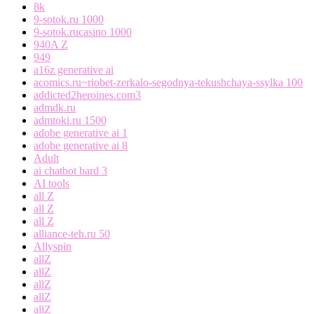
8k
9-sotok.ru 1000
9-sotok.rucasino 1000
940A Z
949
a16z generative ai
acomics.ru~riobet-zerkalo-segodnya-tekushchaya-ssylka 100
addicted2heroines.com3
admdk.ru
admtoki.ru 1500
adobe generative ai 1
adobe generative ai 8
Adult
ai chatbot bard 3
AI tools
all Z
all Z
all Z
alliance-teh.ru 50
Allyspin
allZ
allZ
allZ
allZ
allZ