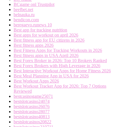
BCgame onl Trustpilot
beefbet.net
belnauka.ru
bendicon.com
beregaevo.runews 10
Best app for tracking nutrition
Best apps for workout on april 2026
Best fitness app for EU citizens in 2026
Best fitness apps 2026
Best Fitness Apps for Tracking Workouts in 2026
Best fitness apps in USA April 2026
Best Forex Broker in 2026: Top 10 Brokers Ranked
Best Forex Brokers with High Leverage in 2026
Best Interactive Workout Apps for Home Fitness 2026
Best Meal Planning App in USA for 2026
Best Workout Apps 2026
Best Workout Tracker App for 2026: Top 7 Options
Reviewed
bestcasinogame25071
bestslotcasino24074
bestslotcasino26076
bestslotcasino28077
bestslotcasino40813
bestslotcasinos20822
bestslotcasinos210711