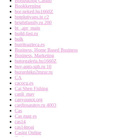
Bonuskong Casino
Bookkeeping
bor-neked.hu1660Z
bptplutiyans.in c2
brightfamily.ru 200
bt_,apr_main
build-fast.ru
bulk
burritoazteca.es
Business, Home Based Business
Business, Marketing
butorgaleria.hu1660Z
buy-auto-spb.ru 10
buzurdgkp2mzur.ru
CA
cacocu.es
Cai Shen Fishing
canli_may
canyounot.org
cardiosaratov.ru 4003
Cas
Cas mag es
cas14
cas14noai
Casini Online