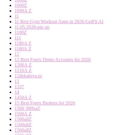
1000Z
1090A Z
11
11 Best Gym Workout Apps in 2026 GetFit AI
11.05.2026-pin up
1100Z
111
1180A Z
1180A Z
12
12 Best Forex Demo Accounts for 2026
1200A Z
1210A Z
12dekabrya.ru
13
1337
14
1450A Z
15 Best Forex Brokers for 2026
1500 300baZ
1500A Z
1500allZ
1500allZ
1500allZ