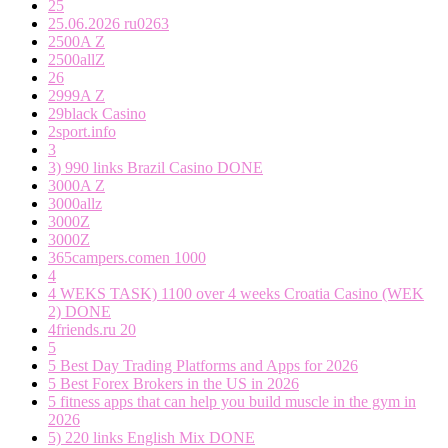
25
25.06.2026 ru0263
2500A Z
2500allZ
26
2999A Z
29black Casino
2sport.info
3
3) 990 links Brazil Casino DONE
3000A Z
3000allz
3000Z
3000Z
365campers.comen 1000
4
4 WEKS TASK) 1100 over 4 weeks Croatia Casino (WEK
2) DONE
4friends.ru 20
5
5 Best Day Trading Platforms and Apps for 2026
5 Best Forex Brokers in the US in 2026
5 fitness apps that can help you build muscle in the gym in
2026
5) 220 links English Mix DONE