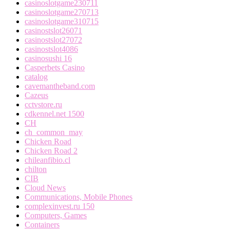
casinoslotgame230711
casinoslotgame270713
casinoslotgame310715
casinostslot26071
casinostslot27072
casinostslot4086
casinosushi 16
Casperbets Casino
catalog
cavemantheband.com
Cazeus
cctvstore.ru
cdkennel.net 1500
CH
ch_common_may
Chicken Road
Chicken Road 2
chileanfibio.cl
chilton
CIB
Cloud News
Communications, Mobile Phones
complexinvest.ru 150
Computers, Games
Containers