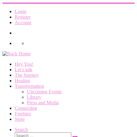
Skip
to
Login
content
Register
Account
Hey You!
Let’s talk
The Journey
Healing
Transformation
Upcoming Events
Library
Press and Media
Connecting
Freebies
Store
Search
Search