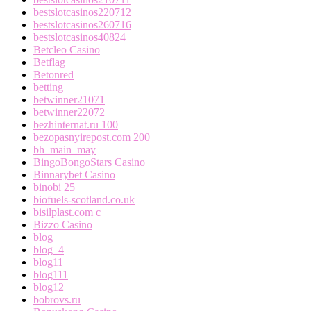
bestslotcasinos220712
bestslotcasinos260716
bestslotcasinos40824
Betcleo Casino
Betflag
Betonred
betting
betwinner21071
betwinner22072
bezhinternat.ru 100
bezopasnyirepost.com 200
bh_main_may
BingoBongoStars Casino
Binnarybet Casino
binobi 25
biofuels-scotland.co.uk
bisilplast.com c
Bizzo Casino
blog
blog_4
blog11
blog111
blog12
bobrovs.ru