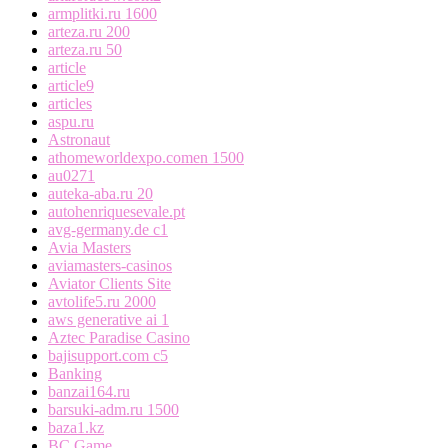
armplitki.ru 1600
arteza.ru 200
arteza.ru 50
article
article9
articles
aspu.ru
Astronaut
athomeworldexpo.comen 1500
au0271
auteka-aba.ru 20
autohenriquesevale.pt
avg-germany.de c1
Avia Masters
aviamasters-casinos
Aviator Clients Site
avtolife5.ru 2000
aws generative ai 1
Aztec Paradise Casino
bajisupport.com c5
Banking
banzai164.ru
barsuki-adm.ru 1500
baza1.kz
BC Game