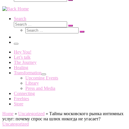
Search
…
Search
Search
Search
Search
…
Search
…
Menu
Hey You!
Let’s talk
The Journey
Healing
Transformation
Upcoming Events
Library
Press and Media
Connecting
Freebies
Store
Home
»
Uncategorized
»
Тайны московского рынка интимных
услуг: почему спрос на шлюх никогда не угасает?
Uncategorized