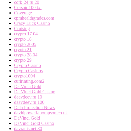
cork-24.ru 20
Corsair 100 txt
Coverage
cpmhealthgrades.com
Crazy Luck Casino
Cruising
crypro 17.04
crypto 18
crypto 2005
crypto 21
crypto 28.04
crypto 29
Crypto Casino
Crypto Casinos
crypto1004
curlrinting.com2
Da Vinci Gold
Da Vinci Gold Casino
daavdeev.ru 10
daavdeev.ru 100
Data Protection News
davidpowell-thompson.co.uk
DaVinci Gold
DaVinci Gold Casino
davranis.net 80